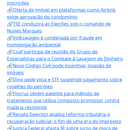
inscrições
🔗Oferta de imóvel em plataformas como Airbnb
exige aprovação do condomínio
🔗TSE conduzirá as Eleições sob o comando de
Nunes Marques
🔗Volkswagen é condenada por fraude em
homologação ambiental
🔗Coaf participa de reunião do Grupo de
Especialistas para o Combate à Lavagem de Dinheiro
🔗Novo Código Civil pode incentivar invasão de
imóveis
🔗Dino pede vista e STF suspende julgamento sobre
royalties do petróleo
🔗Fiocruz obtém patente para método de
tratamento que utiliza composto promissor contra
malária resistente
🔗Renato Ewerton analisa reforma tributária e
recuperação judicial: o fim de uma era do improviso
🔗Justiça Federal afasta IR sobre juros de mora de