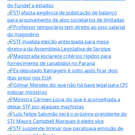
do Fundef a estados
🔗STJ afasta exigência de publicação de balanço
para arquivamento de atos societários de limitadas
🔗Professor temporário tem direito ao piso salarial
do magistério
🔗STF invalida eleição antecipada para mesa
diretora da Assembleia Legislativa de Sergipe
🔗Magistrada esclarece critérios rígidos para
fornecimento de canabidiol no Paraná
🔗Ex-deputado Ramagem é solto após ficar dois
dias preso nos EUA
🔗Gilmar Mendes diz que não há base legal para CPI
indiciar ministros
🔗Ministra Cármen Lúcia diz que é aconselhada a
deixar STF por ataques machistas
🔗Luis Felipe Salomão será o próximo presidente do
STJ; Mauro Campbell Marques é eleito vice
🔗STF suspende liminar que paralisava emissão de