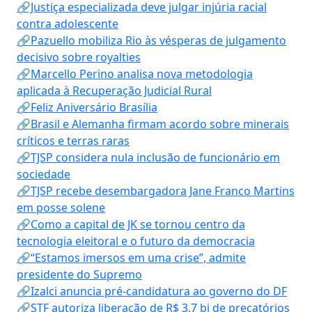
🔗Justiça especializada deve julgar injúria racial
contra adolescente
🔗Pazuello mobiliza Rio às vésperas de julgamento
decisivo sobre royalties
🔗Marcello Perino analisa nova metodologia
aplicada à Recuperação Judicial Rural
🔗Feliz Aniversário Brasília
🔗Brasil e Alemanha firmam acordo sobre minerais
críticos e terras raras
🔗TJSP considera nula inclusão de funcionário em
sociedade
🔗TJSP recebe desembargadora Jane Franco Martins
em posse solene
🔗Como a capital de JK se tornou centro da
tecnologia eleitoral e o futuro da democracia
🔗“Estamos imersos em uma crise”, admite
presidente do Supremo
🔗Izalci anuncia pré-candidatura ao governo do DF
🔗STF autoriza liberação de R$ 3,7 bi de precatórios