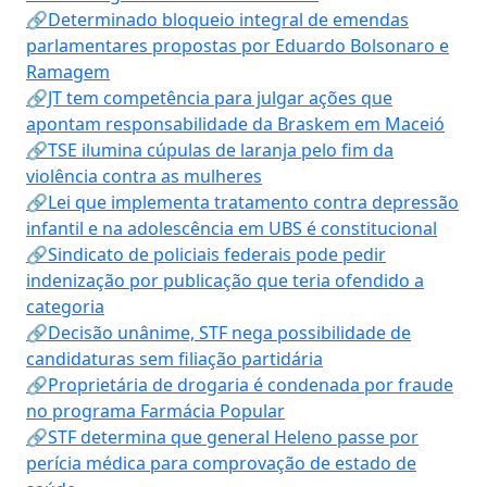
🔗Determinado bloqueio integral de emendas
parlamentares propostas por Eduardo Bolsonaro e
Ramagem
🔗JT tem competência para julgar ações que
apontam responsabilidade da Braskem em Maceió
🔗TSE ilumina cúpulas de laranja pelo fim da
violência contra as mulheres
🔗Lei que implementa tratamento contra depressão
infantil e na adolescência em UBS é constitucional
🔗Sindicato de policiais federais pode pedir
indenização por publicação que teria ofendido a
categoria
🔗Decisão unânime, STF nega possibilidade de
candidaturas sem filiação partidária
🔗Proprietária de drogaria é condenada por fraude
no programa Farmácia Popular
🔗STF determina que general Heleno passe por
perícia médica para comprovação de estado de