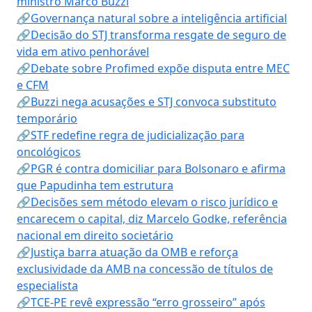
ministro Marco Buzzi
🔗Governança natural sobre a inteligência artificial
🔗Decisão do STJ transforma resgate de seguro de
vida em ativo penhorável
🔗Debate sobre Profimed expõe disputa entre MEC
e CFM
🔗Buzzi nega acusações e STJ convoca substituto
temporário
🔗STF redefine regra de judicialização para
oncológicos
🔗PGR é contra domiciliar para Bolsonaro e afirma
que Papudinha tem estrutura
🔗Decisões sem método elevam o risco jurídico e
encarecem o capital, diz Marcelo Godke, referência
nacional em direito societário
🔗Justiça barra atuação da OMB e reforça
exclusividade da AMB na concessão de títulos de
especialista
🔗TCE-PE revê expressão “erro grosseiro” após