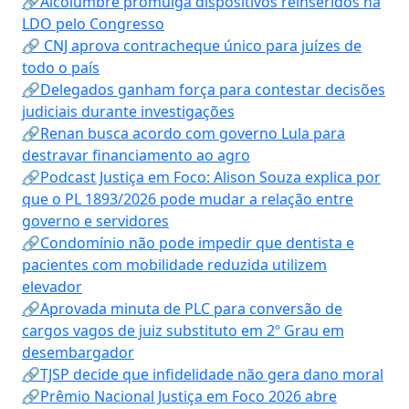
🔗Alcolumbre promulga dispositivos reinseridos na
LDO pelo Congresso
🔗 CNJ aprova contracheque único para juízes de
todo o país
🔗Delegados ganham força para contestar decisões
judiciais durante investigações
🔗Renan busca acordo com governo Lula para
destravar financiamento ao agro
🔗Podcast Justiça em Foco: Alison Souza explica por
que o PL 1893/2026 pode mudar a relação entre
governo e servidores
🔗Condomínio não pode impedir que dentista e
pacientes com mobilidade reduzida utilizem
elevador
🔗Aprovada minuta de PLC para conversão de
cargos vagos de juiz substituto em 2º Grau em
desembargador
🔗TJSP decide que infidelidade não gera dano moral
🔗Prêmio Nacional Justiça em Foco 2026 abre