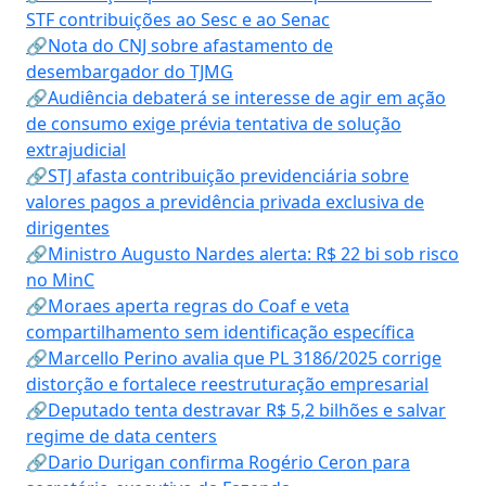
STF contribuições ao Sesc e ao Senac
🔗Nota do CNJ sobre afastamento de
desembargador do TJMG
🔗Audiência debaterá se interesse de agir em ação
de consumo exige prévia tentativa de solução
extrajudicial
🔗STJ afasta contribuição previdenciária sobre
valores pagos a previdência privada exclusiva de
dirigentes
🔗Ministro Augusto Nardes alerta: R$ 22 bi sob risco
no MinC
🔗Moraes aperta regras do Coaf e veta
compartilhamento sem identificação específica
🔗Marcello Perino avalia que PL 3186/2025 corrige
distorção e fortalece reestruturação empresarial
🔗Deputado tenta destravar R$ 5,2 bilhões e salvar
regime de data centers
🔗Dario Durigan confirma Rogério Ceron para