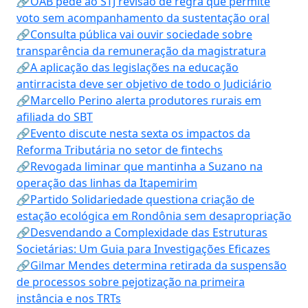
🔗OAB pede ao STJ revisão de regra que permite
voto sem acompanhamento da sustentação oral
🔗Consulta pública vai ouvir sociedade sobre
transparência da remuneração da magistratura
🔗A aplicação das legislações na educação
antirracista deve ser objetivo de todo o Judiciário
🔗Marcello Perino alerta produtores rurais em
afiliada do SBT
🔗Evento discute nesta sexta os impactos da
Reforma Tributária no setor de fintechs
🔗Revogada liminar que mantinha a Suzano na
operação das linhas da Itapemirim
🔗Partido Solidariedade questiona criação de
estação ecológica em Rondônia sem desapropriação
🔗Desvendando a Complexidade das Estruturas
Societárias: Um Guia para Investigações Eficazes
🔗Gilmar Mendes determina retirada da suspensão
de processos sobre pejotização na primeira
instância e nos TRTs