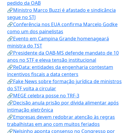
pedido da OAB
🔗Ministro Marco Buzzi é afastado e sindicância
segue no STJ
🔗Conferência nos EUA confirma Marcelo Godke
como um dos painelistas
🔗Evento em Campina Grande homenageará
ministra do TST
🔗Presidente da OAB-MS defende mandato de 10
anos no STF e eleva tensão institucional
🔗ReData: entidades da engenharia contestam
incentivos fiscais a data centers
🔗Fake News sobre formação jurídica de ministros
do STF volta a circular
🔗MEGE celebra posse no TRF-3
🔗Decisão anula prisão por dívida alimentar após
intimação eletrônica
🔗Empresas devem redobrar atenção às regras
trabalhistas em ano com muitos feriados
🔗Nelsinho aponta consenso no Congresso por