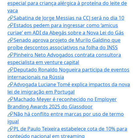
especial para criança alérgica à proteína do leite de
vaca
🔗Sabatina de Jorge Messias na CCJ será no dia 10
🔗Estados pedem para ingressar como ‘amicus
curiae’ em ADI da Abegás sobre a Nova Lei do Gás
🔗Senado aprova projeto de Murilo Galdino que
proíbe descontos associativos na folha do INSS
🔗Pinheiro Neto Advogados contrata consultora
especialista em venture capital
🔗Deputado Ronaldo Nogueira participa de eventos
internacionais na Rússia
🔗Advogada Luciane Tomé explica impactos da nova
lei de imigração em Portugal
🔗Machado Meyer é reconhecido no Employer
Branding Awards 2025 do Glassdoor
🔗Não há conflito entre marcas por uso de termo
igual
🔗PL de Paulo Teixeira estabelece cota de 10% para
conteúdo nacional em streaming