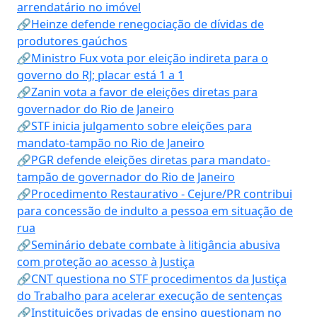
arrendatário no imóvel
🔗Heinze defende renegociação de dívidas de
produtores gaúchos
🔗Ministro Fux vota por eleição indireta para o
governo do RJ; placar está 1 a 1
🔗Zanin vota a favor de eleições diretas para
governador do Rio de Janeiro
🔗STF inicia julgamento sobre eleições para
mandato-tampão no Rio de Janeiro
🔗PGR defende eleições diretas para mandato-
tampão de governador do Rio de Janeiro
🔗Procedimento Restaurativo - Cejure/PR contribui
para concessão de indulto a pessoa em situação de
rua
🔗Seminário debate combate à litigância abusiva
com proteção ao acesso à Justiça
🔗CNT questiona no STF procedimentos da Justiça
do Trabalho para acelerar execução de sentenças
🔗Instituições privadas de ensino questionam no