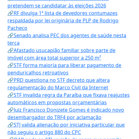
pretendem se candidatar às eleições 2026
🔗RF divulga 1ª lista de devedores contumazes
respaldada por lei originária de PLP de Rodrigo
Pacheco
🔗Senado analisa PEC dos agentes de saúde nesta
terça
🔗Afastado usucapião familiar sobre parte de
imóvel com área total superior a 250 m²
🔗STF forma maioria para liberar pagamento de
penduricalhos retroativos
🔗PRD questiona no STF decreto que altera
regulamentação do Marco Civil da Internet
🔗STF invalida regra da Paraíba que fixava reajustes
automáticos em propostas orçamentárias
🔗Juiz Francisco Donizete Gomes é indicado novo
desembargador do TRF4 por aclamação
🔗STJ valida alienação por iniciativa particular que
não seguiu o artigo 880 do CPC