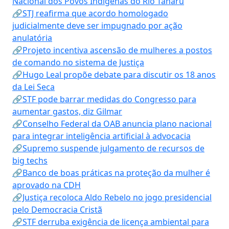
Nacional dos Povos Indígenas do Rio Tanaru
🔗STJ reafirma que acordo homologado
judicialmente deve ser impugnado por ação
anulatória
🔗Projeto incentiva ascensão de mulheres a postos
de comando no sistema de Justiça
🔗Hugo Leal propõe debate para discutir os 18 anos
da Lei Seca
🔗STF pode barrar medidas do Congresso para
aumentar gastos, diz Gilmar
🔗Conselho Federal da OAB anuncia plano nacional
para integrar inteligência artificial à advocacia
🔗Supremo suspende julgamento de recursos de
big techs
🔗Banco de boas práticas na proteção da mulher é
aprovado na CDH
🔗Justiça recoloca Aldo Rebelo no jogo presidencial
pelo Democracia Cristã
🔗STF derruba exigência de licença ambiental para