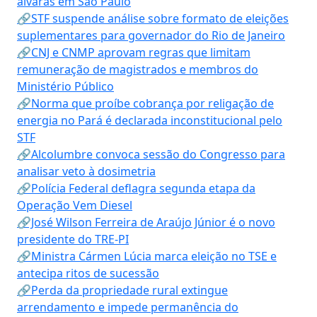
alvarás em São Paulo
🔗STF suspende análise sobre formato de eleições
suplementares para governador do Rio de Janeiro
🔗CNJ e CNMP aprovam regras que limitam
remuneração de magistrados e membros do
Ministério Público
🔗Norma que proíbe cobrança por religação de
energia no Pará é declarada inconstitucional pelo
STF
🔗Alcolumbre convoca sessão do Congresso para
analisar veto à dosimetria
🔗Polícia Federal deflagra segunda etapa da
Operação Vem Diesel
🔗José Wilson Ferreira de Araújo Júnior é o novo
presidente do TRE-PI
🔗Ministra Cármen Lúcia marca eleição no TSE e
antecipa ritos de sucessão
🔗Perda da propriedade rural extingue
arrendamento e impede permanência do