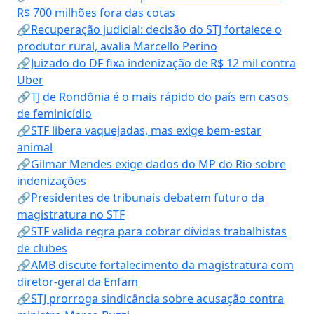
R$ 700 milhões fora das cotas
🔗Recuperação judicial: decisão do STJ fortalece o
produtor rural, avalia Marcello Perino
🔗Juizado do DF fixa indenização de R$ 12 mil contra
Uber
🔗TJ de Rondônia é o mais rápido do país em casos
de feminicídio
🔗STF libera vaquejadas, mas exige bem-estar
animal
🔗Gilmar Mendes exige dados do MP do Rio sobre
indenizações
🔗Presidentes de tribunais debatem futuro da
magistratura no STF
🔗STF valida regra para cobrar dívidas trabalhistas
de clubes
🔗AMB discute fortalecimento da magistratura com
diretor-geral da Enfam
🔗STJ prorroga sindicância sobre acusação contra