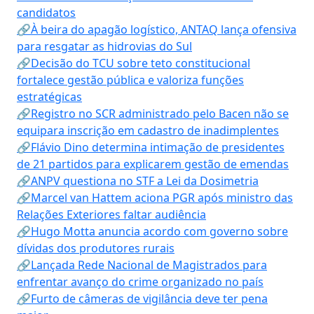
candidatos
🔗À beira do apagão logístico, ANTAQ lança ofensiva
para resgatar as hidrovias do Sul
🔗Decisão do TCU sobre teto constitucional
fortalece gestão pública e valoriza funções
estratégicas
🔗Registro no SCR administrado pelo Bacen não se
equipara inscrição em cadastro de inadimplentes
🔗Flávio Dino determina intimação de presidentes
de 21 partidos para explicarem gestão de emendas
🔗ANPV questiona no STF a Lei da Dosimetria
🔗Marcel van Hattem aciona PGR após ministro das
Relações Exteriores faltar audiência
🔗Hugo Motta anuncia acordo com governo sobre
dívidas dos produtores rurais
🔗Lançada Rede Nacional de Magistrados para
enfrentar avanço do crime organizado no país
🔗Furto de câmeras de vigilância deve ter pena