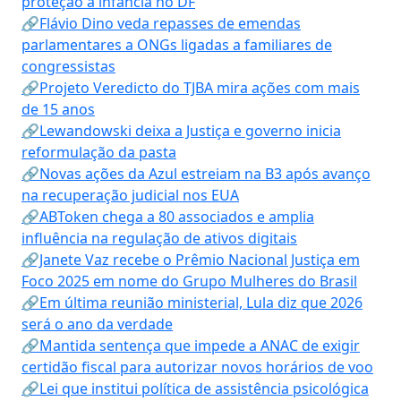
proteção à infância no DF
🔗Flávio Dino veda repasses de emendas
parlamentares a ONGs ligadas a familiares de
congressistas
🔗Projeto Veredicto do TJBA mira ações com mais
de 15 anos
🔗Lewandowski deixa a Justiça e governo inicia
reformulação da pasta
🔗Novas ações da Azul estreiam na B3 após avanço
na recuperação judicial nos EUA
🔗ABToken chega a 80 associados e amplia
influência na regulação de ativos digitais
🔗Janete Vaz recebe o Prêmio Nacional Justiça em
Foco 2025 em nome do Grupo Mulheres do Brasil
🔗Em última reunião ministerial, Lula diz que 2026
será o ano da verdade
🔗Mantida sentença que impede a ANAC de exigir
certidão fiscal para autorizar novos horários de voo
🔗Lei que institui política de assistência psicológica