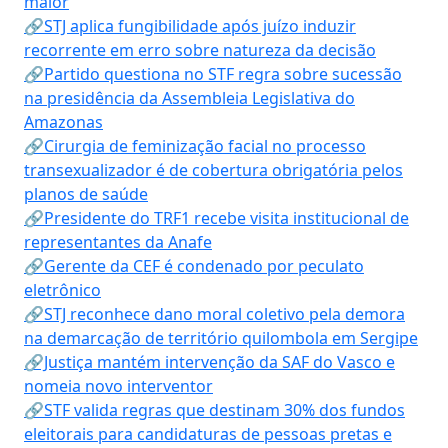
maior
🔗STJ aplica fungibilidade após juízo induzir
recorrente em erro sobre natureza da decisão
🔗Partido questiona no STF regra sobre sucessão
na presidência da Assembleia Legislativa do
Amazonas
🔗Cirurgia de feminização facial no processo
transexualizador é de cobertura obrigatória pelos
planos de saúde
🔗Presidente do TRF1 recebe visita institucional de
representantes da Anafe
🔗Gerente da CEF é condenado por peculato
eletrônico
🔗STJ reconhece dano moral coletivo pela demora
na demarcação de território quilombola em Sergipe
🔗Justiça mantém intervenção da SAF do Vasco e
nomeia novo interventor
🔗STF valida regras que destinam 30% dos fundos
eleitorais para candidaturas de pessoas pretas e