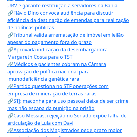
URV e garante restituição a servidores na Bahia
🔗Flávio Dino convoca audiência para discutir
eficiência da destinação de emendas para realização
de políticas públicas
🔗Tribunal valida arrematação de imóvel em leilão
apesar do pagamento fora do prazo
🔗Aprovada indicação da desembargadora
Margareth Costa para o TST
🔗Médicos e pacientes cobram na Câmara
aprovação de política nacional para
imunodeficiência genética rara
🔗Partido questiona no STF operações com
empresa de mineração de terras raras
🔗STJ: maconha para uso pessoal deixa de ser crime,
mas não escapa da punição na prisão
🔗Caso Messias: rejeição no Senado expõe falha de
articulação de Lula com Davi
🔗Associação dos Magistrados pede prazo maior