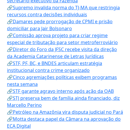
secretário-executivo da Fazenda
🔗Supremo invalida norma do TJ-MA que restringia
recursos contra decisões individuais
🔗Damares pede prorrogação de CPMI e prisão
domiciliar para Jair Bolsonaro
🔗Comissão aprova projeto para criar regime
especial de tributação para setor metroferroviário
🔗Diretor do Foro da JFSC recebe visita da direção
da Academia Catarinense de Letras Jurídicas
🔗STF, PF, BC, e BNDES articulam estratégia
institucional contra crime organizado
🔗Cinco agremiações políticas exibem programas
nesta semana
🔗STF garante agravo interno após ação da OAB
🔗STJ preserva bem de família ainda financiado, diz
Marcello Perino
🔗Petróleo na Amazônia vira disputa judicial no Pará
🔗Motta destaca papel da Câmara na aprovação do
ECA Digital