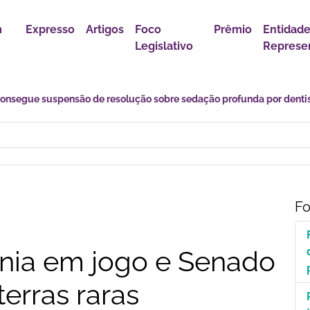
m
Expresso
Artigos
Foco
Prêmio
Entidad
Legislativo
Represen
s desafios de uma transição marcada por incertezas e novas
Fo
nia em jogo e Senado
terras raras