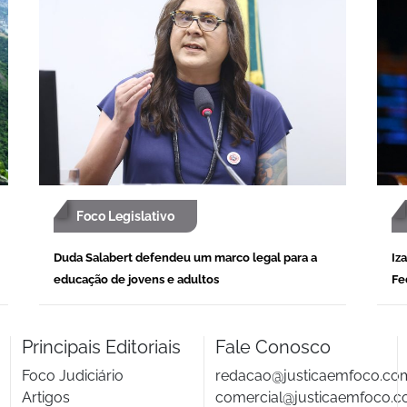
Foco Legislativo
Duda Salabert defendeu um marco legal para a
Iz
educação de jovens e adultos
Fe
Principais Editoriais
Fale Conosco
Foco Judiciário
redacao@justicaemfoco.co
Artigos
comercial@justicaemfoco.c