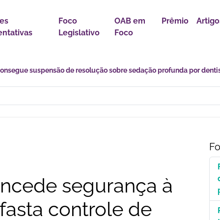
es
Foco
OAB em
Prêmio
Artigo
ntativas
Legislativo
Foco
s desafios de uma transição marcada por incertezas e novas
Fo
oncede segurança à
asta controle de