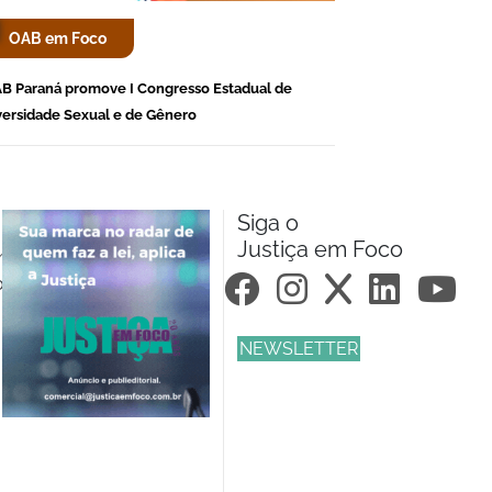
OAB em Foco
B Paraná promove I Congresso Estadual de
versidade Sexual e de Gênero
Siga o
Justiça em Foco
m.br
om.br
NEWSLETTER