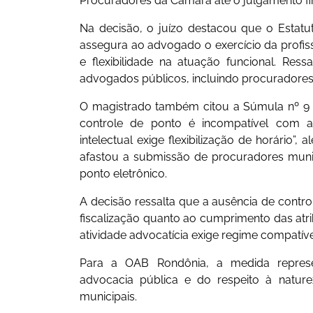
Procuradores da Câmara até o julgamento fi
Na decisão, o juízo destacou que o Estatut
assegura ao advogado o exercício da profi
e flexibilidade na atuação funcional. Res
advogados públicos, incluindo procuradores
O magistrado também citou a Súmula nº 9 
controle de ponto é incompatível com as
intelectual exige flexibilização de horário
afastou a submissão de procuradores munic
ponto eletrônico.
A decisão ressalta que a ausência de contro
fiscalização quanto ao cumprimento das atr
atividade advocatícia exige regime compatíve
Para a OAB Rondônia, a medida represen
advocacia pública e do respeito à nature
municipais.