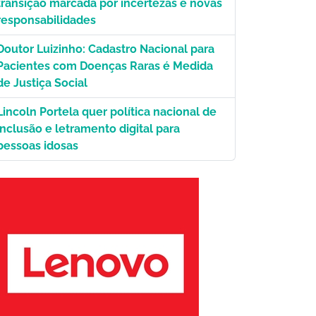
transição marcada por incertezas e novas
responsabilidades
Doutor Luizinho: Cadastro Nacional para
Pacientes com Doenças Raras é Medida
de Justiça Social
Lincoln Portela quer política nacional de
inclusão e letramento digital para
pessoas idosas