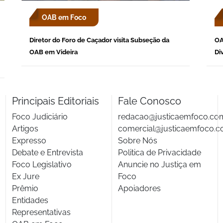
OAB em Foco
Diretor do Foro de Caçador visita Subseção da
OA
OAB em Videira
Di
Principais Editoriais
Fale Conosco
Foco Judiciário
redacao@justicaemfoco.co
Artigos
comercial@justicaemfoco.c
Expresso
Sobre Nós
Debate e Entrevista
Politica de Privacidade
Foco Legislativo
Anuncie no Justiça em
Ex Jure
Foco
Prêmio
Apoiadores
Entidades
Representativas