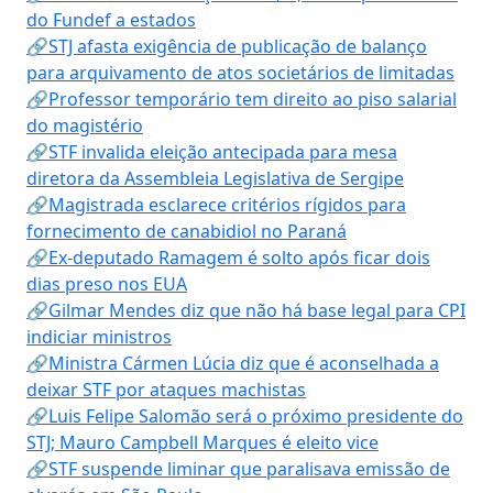
do Fundef a estados
🔗STJ afasta exigência de publicação de balanço
para arquivamento de atos societários de limitadas
🔗Professor temporário tem direito ao piso salarial
do magistério
🔗STF invalida eleição antecipada para mesa
diretora da Assembleia Legislativa de Sergipe
🔗Magistrada esclarece critérios rígidos para
fornecimento de canabidiol no Paraná
🔗Ex-deputado Ramagem é solto após ficar dois
dias preso nos EUA
🔗Gilmar Mendes diz que não há base legal para CPI
indiciar ministros
🔗Ministra Cármen Lúcia diz que é aconselhada a
deixar STF por ataques machistas
🔗Luis Felipe Salomão será o próximo presidente do
STJ; Mauro Campbell Marques é eleito vice
🔗STF suspende liminar que paralisava emissão de