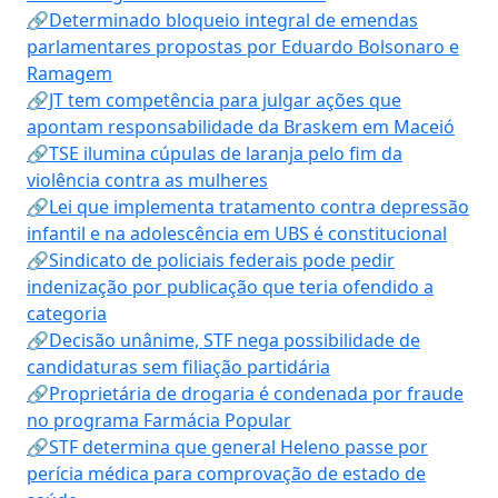
🔗Determinado bloqueio integral de emendas
parlamentares propostas por Eduardo Bolsonaro e
Ramagem
🔗JT tem competência para julgar ações que
apontam responsabilidade da Braskem em Maceió
🔗TSE ilumina cúpulas de laranja pelo fim da
violência contra as mulheres
🔗Lei que implementa tratamento contra depressão
infantil e na adolescência em UBS é constitucional
🔗Sindicato de policiais federais pode pedir
indenização por publicação que teria ofendido a
categoria
🔗Decisão unânime, STF nega possibilidade de
candidaturas sem filiação partidária
🔗Proprietária de drogaria é condenada por fraude
no programa Farmácia Popular
🔗STF determina que general Heleno passe por
perícia médica para comprovação de estado de