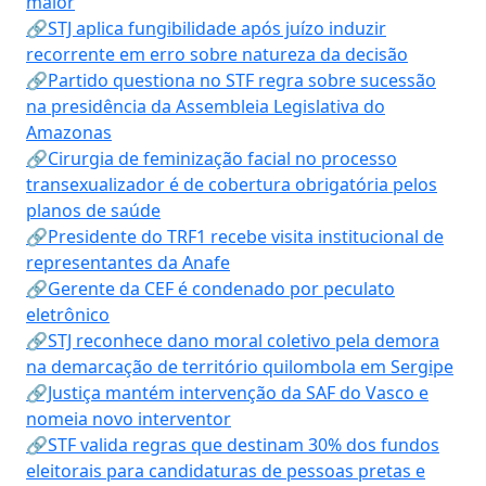
maior
🔗STJ aplica fungibilidade após juízo induzir
recorrente em erro sobre natureza da decisão
🔗Partido questiona no STF regra sobre sucessão
na presidência da Assembleia Legislativa do
Amazonas
🔗Cirurgia de feminização facial no processo
transexualizador é de cobertura obrigatória pelos
planos de saúde
🔗Presidente do TRF1 recebe visita institucional de
representantes da Anafe
🔗Gerente da CEF é condenado por peculato
eletrônico
🔗STJ reconhece dano moral coletivo pela demora
na demarcação de território quilombola em Sergipe
🔗Justiça mantém intervenção da SAF do Vasco e
nomeia novo interventor
🔗STF valida regras que destinam 30% dos fundos
eleitorais para candidaturas de pessoas pretas e