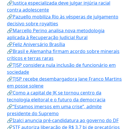
🔗Justiça especializada deve julgar injúria racial
contra adolescente
🔗Pazuello mobiliza Rio às vésperas de julgamento
decisivo sobre royalties
🔗Marcello Perino analisa nova metodologia
aplicada à Recuperação Judicial Rural
🔗Feliz Aniversário Brasília
🔗Brasil e Alemanha firmam acordo sobre minerais
críticos e terras raras
🔗TJSP considera nula inclusão de funcionário em
sociedade
🔗TJSP recebe desembargadora Jane Franco Martins
em posse solene
🔗Como a capital de JK se tornou centro da
tecnologia eleitoral e o futuro da democracia
🔗“Estamos imersos em uma crise”, admite
presidente do Supremo
🔗Izalci anuncia pré-candidatura ao governo do DF
🔗STF autoriza liberação de R$ 3,7 bi de precatórios