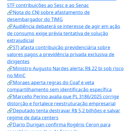
STF contribuições ao Sesc e ao Senac
🔗Nota do CNJ sobre afastamento de
desembargador do TJMG
🔗Audiência debaterá se interesse de agir em ação
de consumo exige prévia tentativa de solução
extrajudicial
🔗STJ afasta contribuição previdenciária sobre
valores pagos a previdência privada exclusiva de
dirigentes
🔗Ministro Augusto Nardes alerta: R$ 22 bi sob risco
no MinC
🔗Moraes aperta regras do Coaf e veta
compartilhamento sem identificação específica
🔗Marcello Perino avalia que PL 3186/2025 corrige
distorção e fortalece reestruturação empresarial
🔗Deputado tenta destravar R$ 5,2 bilhões e salvar
regime de data centers
🔗Dario Durigan confirma Rogério Ceron para