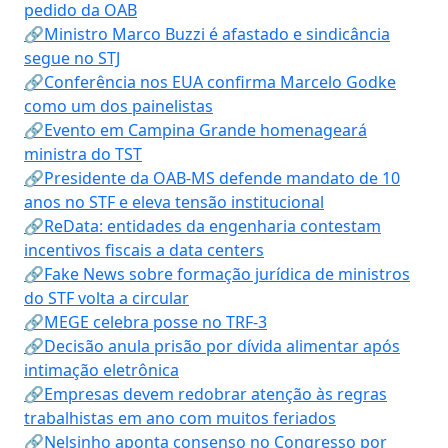
pedido da OAB
🔗Ministro Marco Buzzi é afastado e sindicância
segue no STJ
🔗Conferência nos EUA confirma Marcelo Godke
como um dos painelistas
🔗Evento em Campina Grande homenageará
ministra do TST
🔗Presidente da OAB-MS defende mandato de 10
anos no STF e eleva tensão institucional
🔗ReData: entidades da engenharia contestam
incentivos fiscais a data centers
🔗Fake News sobre formação jurídica de ministros
do STF volta a circular
🔗MEGE celebra posse no TRF-3
🔗Decisão anula prisão por dívida alimentar após
intimação eletrônica
🔗Empresas devem redobrar atenção às regras
trabalhistas em ano com muitos feriados
🔗Nelsinho aponta consenso no Congresso por