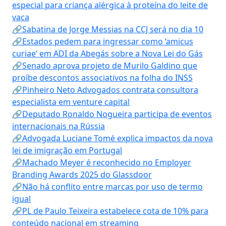
especial para criança alérgica à proteína do leite de
vaca
🔗Sabatina de Jorge Messias na CCJ será no dia 10
🔗Estados pedem para ingressar como ‘amicus
curiae’ em ADI da Abegás sobre a Nova Lei do Gás
🔗Senado aprova projeto de Murilo Galdino que
proíbe descontos associativos na folha do INSS
🔗Pinheiro Neto Advogados contrata consultora
especialista em venture capital
🔗Deputado Ronaldo Nogueira participa de eventos
internacionais na Rússia
🔗Advogada Luciane Tomé explica impactos da nova
lei de imigração em Portugal
🔗Machado Meyer é reconhecido no Employer
Branding Awards 2025 do Glassdoor
🔗Não há conflito entre marcas por uso de termo
igual
🔗PL de Paulo Teixeira estabelece cota de 10% para
conteúdo nacional em streaming