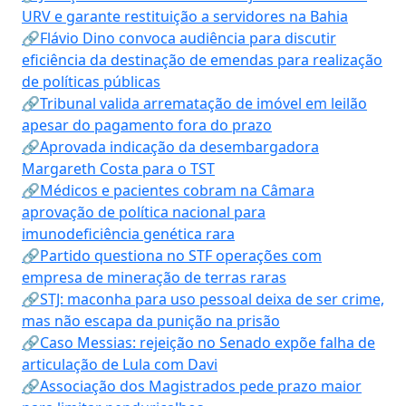
URV e garante restituição a servidores na Bahia
🔗Flávio Dino convoca audiência para discutir
eficiência da destinação de emendas para realização
de políticas públicas
🔗Tribunal valida arrematação de imóvel em leilão
apesar do pagamento fora do prazo
🔗Aprovada indicação da desembargadora
Margareth Costa para o TST
🔗Médicos e pacientes cobram na Câmara
aprovação de política nacional para
imunodeficiência genética rara
🔗Partido questiona no STF operações com
empresa de mineração de terras raras
🔗STJ: maconha para uso pessoal deixa de ser crime,
mas não escapa da punição na prisão
🔗Caso Messias: rejeição no Senado expõe falha de
articulação de Lula com Davi
🔗Associação dos Magistrados pede prazo maior