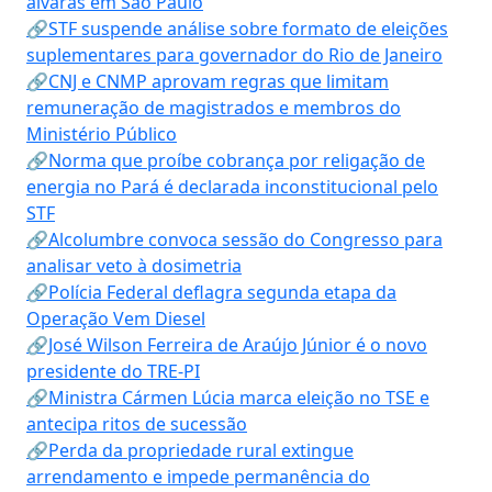
alvarás em São Paulo
🔗STF suspende análise sobre formato de eleições
suplementares para governador do Rio de Janeiro
🔗CNJ e CNMP aprovam regras que limitam
remuneração de magistrados e membros do
Ministério Público
🔗Norma que proíbe cobrança por religação de
energia no Pará é declarada inconstitucional pelo
STF
🔗Alcolumbre convoca sessão do Congresso para
analisar veto à dosimetria
🔗Polícia Federal deflagra segunda etapa da
Operação Vem Diesel
🔗José Wilson Ferreira de Araújo Júnior é o novo
presidente do TRE-PI
🔗Ministra Cármen Lúcia marca eleição no TSE e
antecipa ritos de sucessão
🔗Perda da propriedade rural extingue
arrendamento e impede permanência do