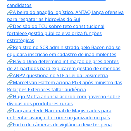
candidatos
🔗À beira do apagão logístico, ANTAQ lança ofensiva
para resgatar as hidrovias do Sul
🔗Decisão do TCU sobre teto constitucional
fortalece gestão pública e valoriza funções
estratégicas
🔗Registro no SCR administrado pelo Bacen não se
equipara inscrição em cadastro de inadimplentes
🔗Flávio Dino determina intimação de presidentes
de 21 partidos para explicarem gestão de emendas
🔗ANPV questiona no STF a Lei da Dosimetria
🔗Marcel van Hattem aciona PGR após ministro das
Relações Exteriores faltar audiência
🔗Hugo Motta anuncia acordo com governo sobre
dívidas dos produtores rurais
🔗Lançada Rede Nacional de Magistrados para
enfrentar avanço do crime organizado no país
🔗Furto de câmeras de vigilância deve ter pena