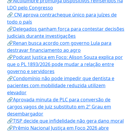
🔗Alcolumbre promulga dispositivos reinseridos na
LDO pelo Congresso
🔗 CNJ aprova contracheque único para juízes de
todo o país
🔗Delegados ganham força para contestar decisões
judiciais durante investigações
🔗Renan busca acordo com governo Lula para
destravar financiamento ao agro
🔗Podcast Justiça em Foco: Alison Souza explica por
que o PL 1893/2026 pode mudar a relação entre
governo e servidores
🔗Condomínio não pode impedir que dentista e
pacientes com mobilidade reduzida utilizem
elevador
🔗Aprovada minuta de PLC para conversão de
cargos vagos de juiz substituto em 2º Grau em
desembargador
🔗TJSP decide que infidelidade não gera dano moral
🔗Prêmio Nacional Justiça em Foco 2026 abre