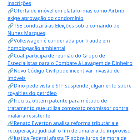
inscrições
🔗Oferta de imóvel em plataformas como Airbnb
exige aprovação do condomínio
🔗TSE conduzirá as Eleições sob o comando de
Nunes Marques
🔗Volkswagen é condenada por fraude em
homologação ambiental
🔗Coaf participa de reunião do Grupo de
Especialistas para o Combate à Lavagem de Dinheiro
🔗Novo Código Civil pode incentivar invasão de
imóveis
🔗Dino pede vista e STF suspende julgamento sobre
royalties do petróleo
🔗Fiocruz obtém patente para método de
tratamento que utiliza composto promissor contra
malária resistente
🔗Renato Ewerton analisa reforma tributária e
recuperação judicial: o fim de uma era do improviso
🔗Justiça Federal afasta IR sobre juros de mora de