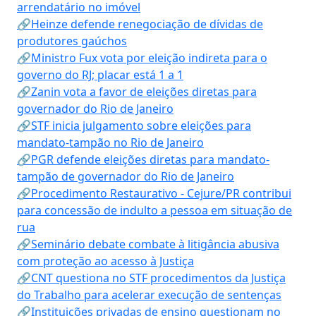
arrendatário no imóvel
🔗Heinze defende renegociação de dívidas de
produtores gaúchos
🔗Ministro Fux vota por eleição indireta para o
governo do RJ; placar está 1 a 1
🔗Zanin vota a favor de eleições diretas para
governador do Rio de Janeiro
🔗STF inicia julgamento sobre eleições para
mandato-tampão no Rio de Janeiro
🔗PGR defende eleições diretas para mandato-
tampão de governador do Rio de Janeiro
🔗Procedimento Restaurativo - Cejure/PR contribui
para concessão de indulto a pessoa em situação de
rua
🔗Seminário debate combate à litigância abusiva
com proteção ao acesso à Justiça
🔗CNT questiona no STF procedimentos da Justiça
do Trabalho para acelerar execução de sentenças
🔗Instituições privadas de ensino questionam no