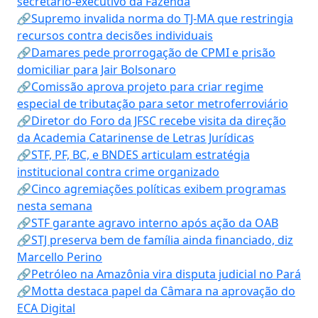
secretário-executivo da Fazenda
🔗Supremo invalida norma do TJ-MA que restringia
recursos contra decisões individuais
🔗Damares pede prorrogação de CPMI e prisão
domiciliar para Jair Bolsonaro
🔗Comissão aprova projeto para criar regime
especial de tributação para setor metroferroviário
🔗Diretor do Foro da JFSC recebe visita da direção
da Academia Catarinense de Letras Jurídicas
🔗STF, PF, BC, e BNDES articulam estratégia
institucional contra crime organizado
🔗Cinco agremiações políticas exibem programas
nesta semana
🔗STF garante agravo interno após ação da OAB
🔗STJ preserva bem de família ainda financiado, diz
Marcello Perino
🔗Petróleo na Amazônia vira disputa judicial no Pará
🔗Motta destaca papel da Câmara na aprovação do
ECA Digital