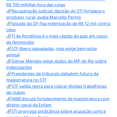
R$ 700 milhões fora das cotas
🔗Recuperação judicial: decisão do STJ fortalece o
produtor rural, avalia Marcello Perino
🔗Juizado do DF fixa indenização de R$ 12 mil contra
Uber
🔗TJ de Rondônia é o mais rápido do país em casos
de feminicídio
🔗STF libera vaquejadas, mas exige bem-estar
animal
🔗Gilmar Mendes exige dados do MP do Rio sobre
indenizações
🔗Presidentes de tribunais debatem futuro da
magistratura no STF
🔗STF valida regra para cobrar dívidas trabalhistas
de clubes
🔗AMB discute fortalecimento da magistratura com
diretor-geral da Enfam
🔗STJ prorroga sindicância sobre acusação contra