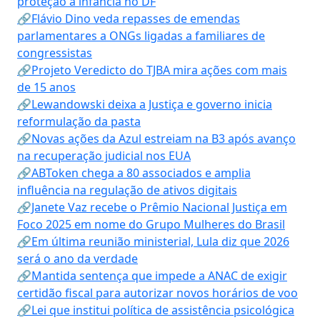
proteção à infância no DF
🔗Flávio Dino veda repasses de emendas
parlamentares a ONGs ligadas a familiares de
congressistas
🔗Projeto Veredicto do TJBA mira ações com mais
de 15 anos
🔗Lewandowski deixa a Justiça e governo inicia
reformulação da pasta
🔗Novas ações da Azul estreiam na B3 após avanço
na recuperação judicial nos EUA
🔗ABToken chega a 80 associados e amplia
influência na regulação de ativos digitais
🔗Janete Vaz recebe o Prêmio Nacional Justiça em
Foco 2025 em nome do Grupo Mulheres do Brasil
🔗Em última reunião ministerial, Lula diz que 2026
será o ano da verdade
🔗Mantida sentença que impede a ANAC de exigir
certidão fiscal para autorizar novos horários de voo
🔗Lei que institui política de assistência psicológica