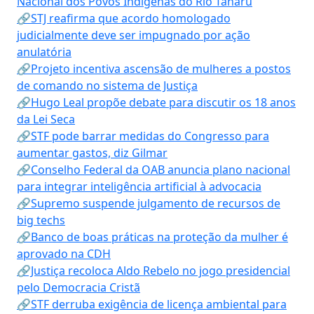
Nacional dos Povos Indígenas do Rio Tanaru
🔗STJ reafirma que acordo homologado
judicialmente deve ser impugnado por ação
anulatória
🔗Projeto incentiva ascensão de mulheres a postos
de comando no sistema de Justiça
🔗Hugo Leal propõe debate para discutir os 18 anos
da Lei Seca
🔗STF pode barrar medidas do Congresso para
aumentar gastos, diz Gilmar
🔗Conselho Federal da OAB anuncia plano nacional
para integrar inteligência artificial à advocacia
🔗Supremo suspende julgamento de recursos de
big techs
🔗Banco de boas práticas na proteção da mulher é
aprovado na CDH
🔗Justiça recoloca Aldo Rebelo no jogo presidencial
pelo Democracia Cristã
🔗STF derruba exigência de licença ambiental para