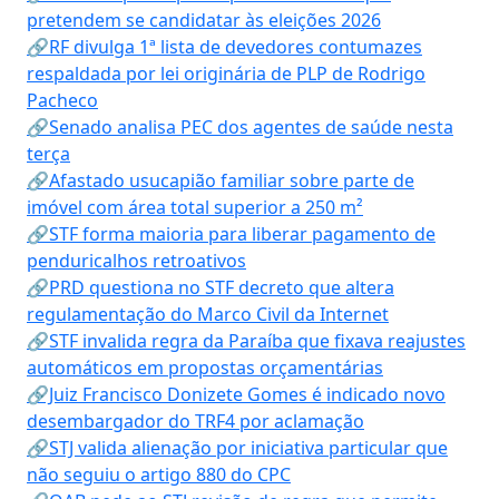
pretendem se candidatar às eleições 2026
🔗RF divulga 1ª lista de devedores contumazes
respaldada por lei originária de PLP de Rodrigo
Pacheco
🔗Senado analisa PEC dos agentes de saúde nesta
terça
🔗Afastado usucapião familiar sobre parte de
imóvel com área total superior a 250 m²
🔗STF forma maioria para liberar pagamento de
penduricalhos retroativos
🔗PRD questiona no STF decreto que altera
regulamentação do Marco Civil da Internet
🔗STF invalida regra da Paraíba que fixava reajustes
automáticos em propostas orçamentárias
🔗Juiz Francisco Donizete Gomes é indicado novo
desembargador do TRF4 por aclamação
🔗STJ valida alienação por iniciativa particular que
não seguiu o artigo 880 do CPC