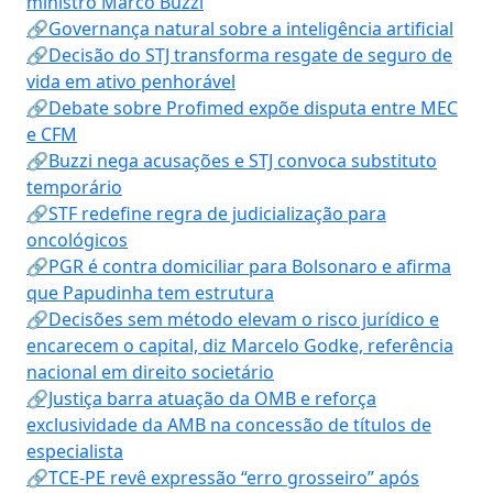
ministro Marco Buzzi
🔗Governança natural sobre a inteligência artificial
🔗Decisão do STJ transforma resgate de seguro de
vida em ativo penhorável
🔗Debate sobre Profimed expõe disputa entre MEC
e CFM
🔗Buzzi nega acusações e STJ convoca substituto
temporário
🔗STF redefine regra de judicialização para
oncológicos
🔗PGR é contra domiciliar para Bolsonaro e afirma
que Papudinha tem estrutura
🔗Decisões sem método elevam o risco jurídico e
encarecem o capital, diz Marcelo Godke, referência
nacional em direito societário
🔗Justiça barra atuação da OMB e reforça
exclusividade da AMB na concessão de títulos de
especialista
🔗TCE-PE revê expressão “erro grosseiro” após