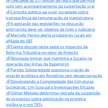
🔗OAB pede ao STJ revisão de regra que permite
voto sem acompanhamento da sustentação oral
🔗Consulta pública vai ouvir sociedade sobre
transparência da remuneração da magistratura
🔗A aplicação das legislações na educação
antirracista deve ser objetivo de todo o Judiciário
🔗Marcello Perino alerta produtores rurais em
afiliada do SBT
🔗Evento discute nesta sexta os impactos da
Reforma Tributária no setor de fintechs
🔗Revogada liminar que mantinha a Suzano na
operação das linhas da Itapemirim
🔗Partido Solidariedade questiona criação de
estação ecológica em Rondônia sem desapropriação
🔗Desvendando a Complexidade das Estruturas
Societárias: Um Guia para Investigações Eficazes
🔗Gilmar Mendes determina retirada da suspensão
de processos sobre pejotização na primeira
instância e nos TRTs