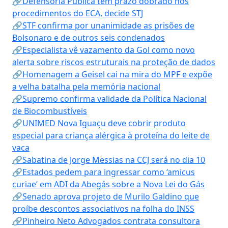
🔗Defensoria Pública tem prazo dobrado nos
procedimentos do ECA, decide STJ
🔗STF confirma por unanimidade as prisões de
Bolsonaro e de outros seis condenados
🔗Especialista vê vazamento da Gol como novo
alerta sobre riscos estruturais na proteção de dados
🔗Homenagem a Geisel cai na mira do MPF e expõe
a velha batalha pela memória nacional
🔗Supremo confirma validade da Política Nacional
de Biocombustíveis
🔗UNIMED Nova Iguaçu deve cobrir produto
especial para criança alérgica à proteína do leite de
vaca
🔗Sabatina de Jorge Messias na CCJ será no dia 10
🔗Estados pedem para ingressar como ‘amicus
curiae’ em ADI da Abegás sobre a Nova Lei do Gás
🔗Senado aprova projeto de Murilo Galdino que
proíbe descontos associativos na folha do INSS
🔗Pinheiro Neto Advogados contrata consultora