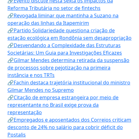
🔗Evento discute nesta sexta os impactos da
Reforma Tributária no setor de fintechs
🔗Revogada liminar que mantinha a Suzano na
operação das linhas da Itapemirim
🔗Partido Solidariedade questiona criação de
estação ecológica em Rondônia sem desapropriação
🔗Desvendando a Complexidade das Estruturas
Societárias: Um Guia para Investigações Eficazes
🔗Gilmar Mendes determina retirada da suspensão
de processos sobre pejotização na primeira
instância e nos TRTs
🔗Fachin destaca trajetória institucional do ministro
Gilmar Mendes no Supremo
🔗Citação de empresa estrangeira por meio de
representante no Brasil exige prova da
representação
🔗Empregados e aposentados dos Correios criticam
desconto de 24% no salário para cobrir déficit do
Postalis