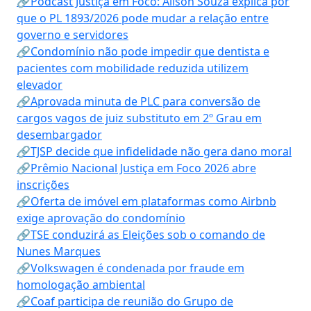
🔗Podcast Justiça em Foco: Alison Souza explica por
que o PL 1893/2026 pode mudar a relação entre
governo e servidores
🔗Condomínio não pode impedir que dentista e
pacientes com mobilidade reduzida utilizem
elevador
🔗Aprovada minuta de PLC para conversão de
cargos vagos de juiz substituto em 2º Grau em
desembargador
🔗TJSP decide que infidelidade não gera dano moral
🔗Prêmio Nacional Justiça em Foco 2026 abre
inscrições
🔗Oferta de imóvel em plataformas como Airbnb
exige aprovação do condomínio
🔗TSE conduzirá as Eleições sob o comando de
Nunes Marques
🔗Volkswagen é condenada por fraude em
homologação ambiental
🔗Coaf participa de reunião do Grupo de