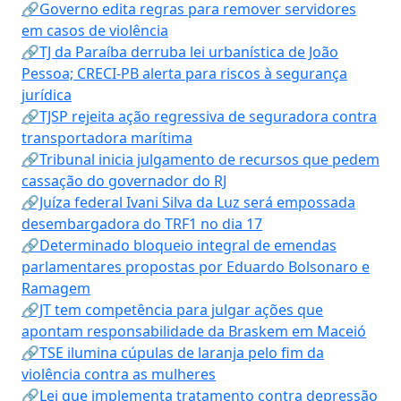
🔗Governo edita regras para remover servidores
em casos de violência
🔗TJ da Paraíba derruba lei urbanística de João
Pessoa; CRECI-PB alerta para riscos à segurança
jurídica
🔗TJSP rejeita ação regressiva de seguradora contra
transportadora marítima
🔗Tribunal inicia julgamento de recursos que pedem
cassação do governador do RJ
🔗Juíza federal Ivani Silva da Luz será empossada
desembargadora do TRF1 no dia 17
🔗Determinado bloqueio integral de emendas
parlamentares propostas por Eduardo Bolsonaro e
Ramagem
🔗JT tem competência para julgar ações que
apontam responsabilidade da Braskem em Maceió
🔗TSE ilumina cúpulas de laranja pelo fim da
violência contra as mulheres
🔗Lei que implementa tratamento contra depressão