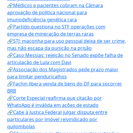
🔗Médicos e pacientes cobram na Câmara
aprovação de política nacional para
imunodeficiência genética rara
🔗Partido questiona no STF operações com
empresa de mineração de terras raras
🔗STJ: maconha para uso pessoal deixa de ser crime,
mas não escapa da punição na prisão
🔗Caso Messias: rejeição no Senado expõe falha de
articulação de Lula com Davi
🔗Associação dos Magistrados pede prazo maior
para limitar penduricalhos
🔗Fachin libera venda de bens do DF para socorrer
BRB
🔗Corte Especial reafirma que citação por
WhatsApp é inválida em ações de estado
🔗Cabe à Justiça Federal julgar disputa entre
particulares por imóvel reivindicado por
quilombolas