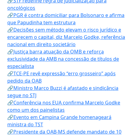
🔗STF redefine regra de judicialização para
oncológicos
🔗PGR é contra domiciliar para Bolsonaro e afirma
que Papudinha tem estrutura
🔗Decisões sem método elevam o risco jurídico e
encarecem o capital, diz Marcelo Godke, referência
nacional em direito societário
🔗Justiça barra atuação da OMB e reforça
exclusividade da AMB na concessão de títulos de
especialista
🔗TCE-PE revê expressão “erro grosseiro” após
pedido da OAB
🔗Ministro Marco Buzzi é afastado e sindicância
segue no STJ
🔗Conferência nos EUA confirma Marcelo Godke
como um dos painelistas
🔗Evento em Campina Grande homenageará
ministra do TST
🔗Presidente da OAB-MS defende mandato de 10