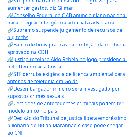
🔗STF pode barrar medidas do Congresso para
aumentar gastos, diz Gilmar
🔗Conselho Federal da OAB anuncia plano nacional
para integrar inteligência artificial à advocacia
🔗Supremo suspende julgamento de recursos de
big techs
🔗Banco de boas práticas na proteção da mulher é
aprovado na CDH
🔗Justiça recoloca Aldo Rebelo no jogo presidencial
pelo Democracia Cristã
🔗STF derruba exigência de licença ambiental para
antenas de telefonia em Goiás
🔗Desembargador mineiro será investigado por
supostos crimes sexuais
🔗Certidões de antecedentes criminais podem ter
modelo único no país
🔗Decisão do Tribunal de Justiça libera empréstimo
bilionário do BB no Maranhão e caso pode chegar
ao CNJ