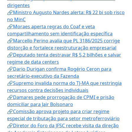
dirigentes
🔗Ministro Augusto Nardes alerta: R$ 22 bi sob risco
no MinC
🔗Moraes aperta regras do Coaf e veta
compartilhamento sem identificação específica
🔗Marcello Perino avalia que PL 3186/2025 corrige
distorção e fortalece reestruturação empresarial
🔗Deputado tenta destravar R$ 5,2 bilhões e salvar
regime de data centers
🔗Dario Durigan confirma Rogério Ceron para
secretário-executivo da Fazenda
🔗Supremo invalida norma do TJ-MA que restringia
recursos contra decisões individuais
🔗Damares pede prorrogação de CPMI e prisão
domiciliar para Jair Bolsonaro
🔗Comissão aprova projeto para criar regime
especial de tributação para setor metroferroviário
🔗Diretor do Foro da JFSC recebe visita da direção