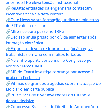
anos no STF e eleva tensão institucional
🔗ReData: entidades da engenharia contestam
incentivos fiscais a data centers
🔗Fake News sobre formação jurídica de ministros
do STF volta a circular
🔗MEGE celebra posse no TRF-3
🔗Decisão anula prisão por dívida alimentar após
intimação eletrônica
🔗Empresas devem redobrar atenção às regras
trabalhistas em ano com muitos feriados
🔗Nelsinho aponta consenso no Congresso por
acordo Mercosul-UE
🔗MP do Ceará investiga cobrança por acesso à
praia em Fortaleza
🔗Vítimas de grandes tragédias cobram atuação do
Judiciário em carta pública
🔗PL 3353/21 de Bivar leva regras do futebol a
debate decisivo
🔗Congresso Brasileiro de Direito do Agronegócio