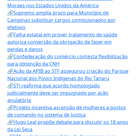
Moraes nos Estados Unidos da América
🔗Supremo amplia prazo para Município de
Campinas substituir cargos comissionados por
efetivos
🔗Falha estatal em prover tratamento de saúde
autoriza conversão da obrigação de fazer em
perdas e danos
🔗Confederação do comércio contesta flexibilização
para obtenção da CNH
🔗Ação da APIB ao STF assegurou criação do Parque
Nacional dos Povos Indígenas do Rio Tanaru
🔗STJ reafirma que acordo homologado
judicialmente deve ser impugnado por ação
anulatória
🔗Projeto incentiva ascensão de mulheres a postos
de comando no sistema de Justiça
🔗Hugo Leal propõe debate para discutir os 18 anos
da Lei Seca