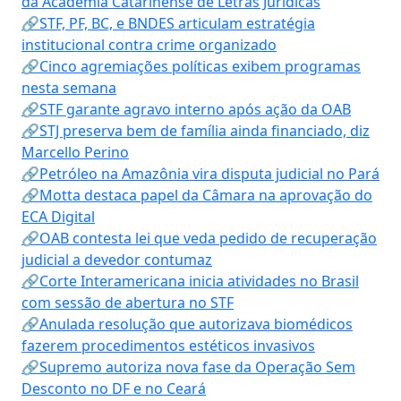
da Academia Catarinense de Letras Jurídicas
🔗STF, PF, BC, e BNDES articulam estratégia
institucional contra crime organizado
🔗Cinco agremiações políticas exibem programas
nesta semana
🔗STF garante agravo interno após ação da OAB
🔗STJ preserva bem de família ainda financiado, diz
Marcello Perino
🔗Petróleo na Amazônia vira disputa judicial no Pará
🔗Motta destaca papel da Câmara na aprovação do
ECA Digital
🔗OAB contesta lei que veda pedido de recuperação
judicial a devedor contumaz
🔗Corte Interamericana inicia atividades no Brasil
com sessão de abertura no STF
🔗Anulada resolução que autorizava biomédicos
fazerem procedimentos estéticos invasivos
🔗Supremo autoriza nova fase da Operação Sem
Desconto no DF e no Ceará