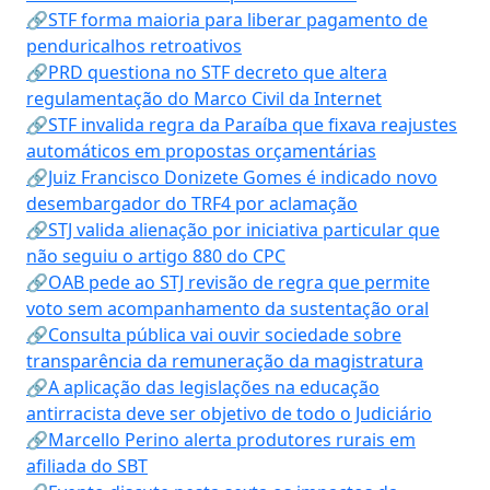
🔗STF forma maioria para liberar pagamento de
penduricalhos retroativos
🔗PRD questiona no STF decreto que altera
regulamentação do Marco Civil da Internet
🔗STF invalida regra da Paraíba que fixava reajustes
automáticos em propostas orçamentárias
🔗Juiz Francisco Donizete Gomes é indicado novo
desembargador do TRF4 por aclamação
🔗STJ valida alienação por iniciativa particular que
não seguiu o artigo 880 do CPC
🔗OAB pede ao STJ revisão de regra que permite
voto sem acompanhamento da sustentação oral
🔗Consulta pública vai ouvir sociedade sobre
transparência da remuneração da magistratura
🔗A aplicação das legislações na educação
antirracista deve ser objetivo de todo o Judiciário
🔗Marcello Perino alerta produtores rurais em
afiliada do SBT