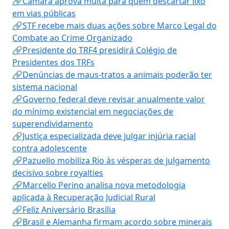
🔗Câmara aprova multa para quem descartar lixo
em vias públicas
🔗STF recebe mais duas ações sobre Marco Legal do
Combate ao Crime Organizado
🔗Presidente do TRF4 presidirá Colégio de
Presidentes dos TRFs
🔗Denúncias de maus-tratos a animais poderão ter
sistema nacional
🔗Governo federal deve revisar anualmente valor
do mínimo existencial em negociações de
superendividamento
🔗Justiça especializada deve julgar injúria racial
contra adolescente
🔗Pazuello mobiliza Rio às vésperas de julgamento
decisivo sobre royalties
🔗Marcello Perino analisa nova metodologia
aplicada à Recuperação Judicial Rural
🔗Feliz Aniversário Brasília
🔗Brasil e Alemanha firmam acordo sobre minerais