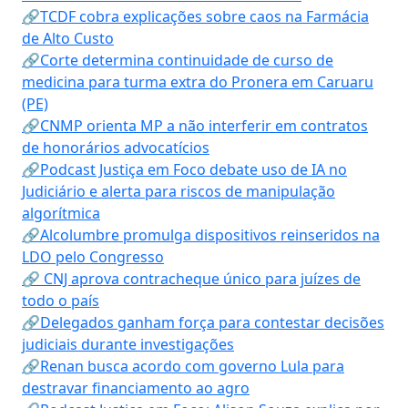
🔗TCDF cobra explicações sobre caos na Farmácia
de Alto Custo
🔗Corte determina continuidade de curso de
medicina para turma extra do Pronera em Caruaru
(PE)
🔗CNMP orienta MP a não interferir em contratos
de honorários advocatícios
🔗Podcast Justiça em Foco debate uso de IA no
Judiciário e alerta para riscos de manipulação
algorítmica
🔗Alcolumbre promulga dispositivos reinseridos na
LDO pelo Congresso
🔗 CNJ aprova contracheque único para juízes de
todo o país
🔗Delegados ganham força para contestar decisões
judiciais durante investigações
🔗Renan busca acordo com governo Lula para
destravar financiamento ao agro