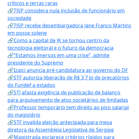
críticos e terras raras
🔗TJSP considera nula inclusão de funcionário em
sociedade
🔗TJSP recebe desembargadora Jane Franco Martins
em posse solene
🔗Como a capital de JK se tornou centro da
tecnologia eleitoral e o futuro da democracia
🔗“Estamos imersos em uma crise”, admite
presidente do Supremo
🔗Izalci anuncia pré-candidatura ao governo do DF
🔗STF autoriza liberação de R$ 3,7 bi de precatórios
do Fundef a estados
🔗STJ afasta exigência de publicação de balanço
para arquivamento de atos societários de limitadas
🔗Professor temporário tem direito ao piso salarial
do magistério
🔗STF invalida eleição antecipada para mesa
diretora da Assembleia Legislativa de Sergipe
🔗Magistrada esclarece critérios rígidos para