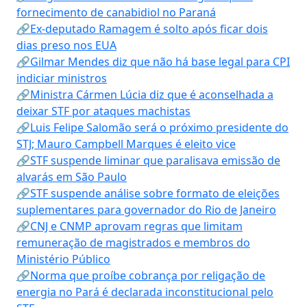
fornecimento de canabidiol no Paraná
🔗Ex-deputado Ramagem é solto após ficar dois
dias preso nos EUA
🔗Gilmar Mendes diz que não há base legal para CPI
indiciar ministros
🔗Ministra Cármen Lúcia diz que é aconselhada a
deixar STF por ataques machistas
🔗Luis Felipe Salomão será o próximo presidente do
STJ; Mauro Campbell Marques é eleito vice
🔗STF suspende liminar que paralisava emissão de
alvarás em São Paulo
🔗STF suspende análise sobre formato de eleições
suplementares para governador do Rio de Janeiro
🔗CNJ e CNMP aprovam regras que limitam
remuneração de magistrados e membros do
Ministério Público
🔗Norma que proíbe cobrança por religação de
energia no Pará é declarada inconstitucional pelo