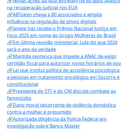
🔗Novas ações da Azul estreiam na B3 após avanço
na recuperação judicial nos EUA
🔗ABToken chega a 80 associados e amplia
influência na regulação de ativos digitais
🔗Janete Vaz recebe o Prêmio Nacional Justiça em
Foco 2025 em nome do Grupo Mulheres do Brasil
🔗Em última reunião ministerial, Lula diz que 2026
será o ano da verdade
🔗Mantida sentença que impede a ANAC de exigir
certidão fiscal para autorizar novos horários de voo
🔗Lei que institui política de assistência psicológica
a pessoas em tratamento oncológico em Socorro é
constitucional
🔗Presidente do STF e do CNJ discute combate ao
feminicídio
🔗Dano moral decorrente de violência doméstica
contra a mulher é presumido
🔗Autorizada diligência da Polícia Federal em
investigação sobre Banco Master