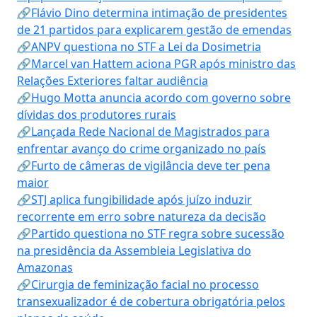
🔗Flávio Dino determina intimação de presidentes
de 21 partidos para explicarem gestão de emendas
🔗ANPV questiona no STF a Lei da Dosimetria
🔗Marcel van Hattem aciona PGR após ministro das
Relações Exteriores faltar audiência
🔗Hugo Motta anuncia acordo com governo sobre
dívidas dos produtores rurais
🔗Lançada Rede Nacional de Magistrados para
enfrentar avanço do crime organizado no país
🔗Furto de câmeras de vigilância deve ter pena
maior
🔗STJ aplica fungibilidade após juízo induzir
recorrente em erro sobre natureza da decisão
🔗Partido questiona no STF regra sobre sucessão
na presidência da Assembleia Legislativa do
Amazonas
🔗Cirurgia de feminização facial no processo
transexualizador é de cobertura obrigatória pelos