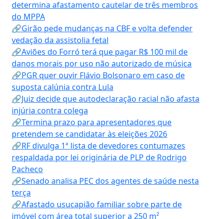
determina afastamento cautelar de três membros
do MPPA
🔗Girão pede mudanças na CBF e volta defender
vedação da assistolia fetal
🔗Aviões do Forró terá que pagar R$ 100 mil de
danos morais por uso não autorizado de música
🔗PGR quer ouvir Flávio Bolsonaro em caso de
suposta calúnia contra Lula
🔗Juiz decide que autodeclaração racial não afasta
injúria contra colega
🔗Termina prazo para apresentadores que
pretendem se candidatar às eleições 2026
🔗RF divulga 1ª lista de devedores contumazes
respaldada por lei originária de PLP de Rodrigo
Pacheco
🔗Senado analisa PEC dos agentes de saúde nesta
terça
🔗Afastado usucapião familiar sobre parte de
imóvel com área total superior a 250 m²