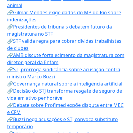
animal
🔗Gilmar Mendes exige dados do MP do Rio sobre
indenizações
🔗Presidentes de tribunais debatem futuro da
magistratura no STF
🔗STF valida regra para cobrar dívidas trabalhistas
de clubes
🔗AMB discute fortalecimento da magistratura com
diretor-geral da Enfam
🔗STJ prorroga sindicância sobre acusação contra
ministro Marco Buzzi
🔗Governança natural sobre a inteligência artificial
🔗Decisão do STJ transforma resgate de seguro de
vida em ativo penhorável
🔗Debate sobre Profimed expõe disputa entre MEC
e CFM
🔗Buzzi nega acusações e STJ convoca substituto
temporário