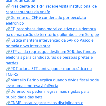
planos de saúde
🔗Presidente do TRF1 recebe visita institucional de
representantes da Anafe
🔗Gerente da CEF é condenado por peculato
eletrônico
🔗STJ reconhece dano moral coletivo pela demora
na demarcação de território quilombola em Sergipe
🔗Justiça mantém intervenção da SAF do Vasco e
nomeia novo interventor
🔗STF valida regras que destinam 30% dos fundos
eleitorais para candidaturas de pessoas pretas e
pardas
🔗PDT aciona STF contra poder monocrático no
TCE-RS
🔗Marcello Perino explica quando dívida fiscal pode
levar uma empresa à falência
🔗Defensores pedem regras mais rígidas para
publicidade das bets
🔗CNMP instaura processos disciplinares e