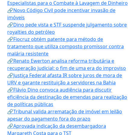
Especialistas para o Combate à Lavagem de Dinheiro
🔗Novo Código Civil pode incentivar invasão de
imóveis
🔗Dino pede vista e STF suspende julgamento sobre
royalties do petróleo
🔗Fiocruz obtém patente para método de
tratamento que utiliza composto promissor contra
malária resistente
🔗Renato Ewerton analisa reforma tributária e
recuperação judicial: o fim de uma era do improviso
🔗Justiça Federal afasta IR sobre juros de mora de
URV e garante restituição a servidores na Bahia
🔗Flávio Dino convoca audiência para discutir
eficiência da destinação de emendas para realização
de políticas públicas
🔗Tribunal valida arrematação de imóvel em leilão
apesar do pagamento fora do prazo
🔗Aprovada indicação da desembargadora
Margareth Costa para o TST