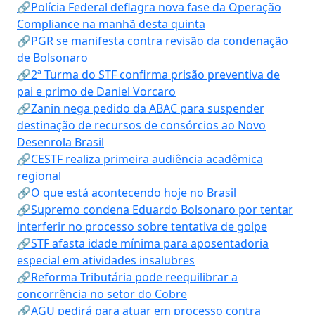
🔗Polícia Federal deflagra nova fase da Operação
Compliance na manhã desta quinta
🔗PGR se manifesta contra revisão da condenação
de Bolsonaro
🔗2ª Turma do STF confirma prisão preventiva de
pai e primo de Daniel Vorcaro
🔗Zanin nega pedido da ABAC para suspender
destinação de recursos de consórcios ao Novo
Desenrola Brasil
🔗CESTF realiza primeira audiência acadêmica
regional
🔗O que está acontecendo hoje no Brasil
🔗Supremo condena Eduardo Bolsonaro por tentar
interferir no processo sobre tentativa de golpe
🔗STF afasta idade mínima para aposentadoria
especial em atividades insalubres
🔗Reforma Tributária pode reequilibrar a
concorrência no setor do Cobre
🔗AGU pedirá para atuar em processo contra