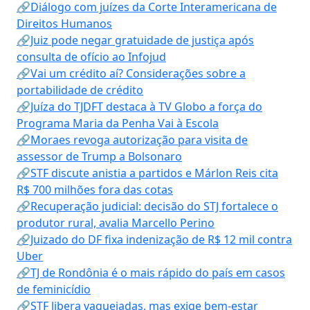
🔗Diálogo com juízes da Corte Interamericana de
Direitos Humanos
🔗Juiz pode negar gratuidade de justiça após
consulta de ofício ao Infojud
🔗Vai um crédito aí? Considerações sobre a
portabilidade de crédito
🔗Juíza do TJDFT destaca à TV Globo a força do
Programa Maria da Penha Vai à Escola
🔗Moraes revoga autorização para visita de
assessor de Trump a Bolsonaro
🔗STF discute anistia a partidos e Márlon Reis cita
R$ 700 milhões fora das cotas
🔗Recuperação judicial: decisão do STJ fortalece o
produtor rural, avalia Marcello Perino
🔗Juizado do DF fixa indenização de R$ 12 mil contra
Uber
🔗TJ de Rondônia é o mais rápido do país em casos
de feminicídio
🔗STF libera vaquejadas, mas exige bem-estar