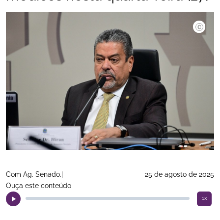
©Pedro F
Com Ag. Senado.|
25 de agosto de 2025
Ouça este conteúdo
1x