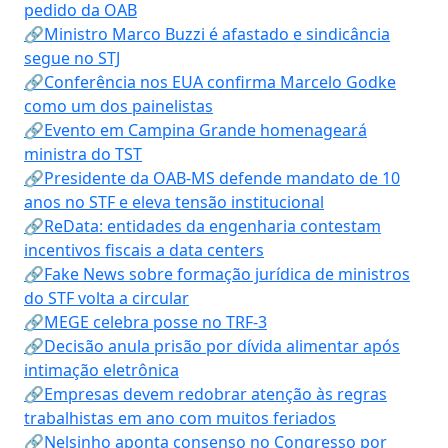
pedido da OAB
🔗Ministro Marco Buzzi é afastado e sindicância
segue no STJ
🔗Conferência nos EUA confirma Marcelo Godke
como um dos painelistas
🔗Evento em Campina Grande homenageará
ministra do TST
🔗Presidente da OAB-MS defende mandato de 10
anos no STF e eleva tensão institucional
🔗ReData: entidades da engenharia contestam
incentivos fiscais a data centers
🔗Fake News sobre formação jurídica de ministros
do STF volta a circular
🔗MEGE celebra posse no TRF-3
🔗Decisão anula prisão por dívida alimentar após
intimação eletrônica
🔗Empresas devem redobrar atenção às regras
trabalhistas em ano com muitos feriados
🔗Nelsinho aponta consenso no Congresso por