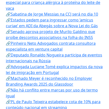
especial para criança alérgica à proteína do leite de
vaca
🔗Sabatina de Jorge Messias na CCJ será no dia 10
🔗Estados pedem para ingressar como ‘amicus
curiae’ em ADI da Abegás sobre a Nova Lei do Gás
🔗Senado aprova projeto de Murilo Galdino que
proíbe descontos associativos na folha do INSS
🔗Pinheiro Neto Advogados contrata consultora
especialista em venture capital
🔗Deputado Ronaldo Nogueira participa de eventos
internacionais na Rússia
🔗Advogada Luciane Tomé explica impactos da nova
lei de imigração em Portugal
🔗Machado Meyer é reconhecido no Employer
Branding Awards 2025 do Glassdoor
🔗Não há conflito entre marcas por uso de termo
igual
🔗PL de Paulo Teixeira estabelece cota de 10% para
conteúdo nacional em streaming