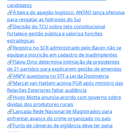
candidatos
🔗À beira do apagão logístico, ANTAQ lança ofensiva
para resgatar as hidrovias do Sul
🔗Decisão do TCU sobre teto constitucional
fortalece gestão pública e valoriza funções
estratégicas
🔗Registro no SCR administrado pelo Bacen não se
equipara inscrição em cadastro de inadimplentes
🔗Flávio Dino determina intimação de presidentes
de 21 partidos para explicarem gestão de emendas
🔗ANPV questiona no STF a Lei da Dosimetria
🔗Marcel van Hattem aciona PGR após ministro das
Relações Exteriores faltar audiência
🔗Hugo Motta anuncia acordo com governo sobre
dívidas dos produtores rurais
🔗Lançada Rede Nacional de Magistrados para
enfrentar avanço do crime organizado no país
🔗Furto de câmeras de vigilância deve ter pena