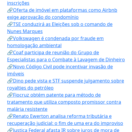
inscrições
🔗Oferta de imóvel em plataformas como Airbnb
exige aprovação do condomínio
🔗TSE conduzirá as Eleições sob o comando de
Nunes Marques
🔗Volkswagen é condenada por fraude em
homologação ambiental
🔗Coaf participa de reunião do Grupo de
Especialistas para o Combate à Lavagem de Dinheiro
🔗Novo Código Civil pode incentivar invasão de
imóveis
🔗Dino pede vista e STF suspende julgamento sobre
royalties do petróleo
🔗Fiocruz obtém patente para método de
tratamento que utiliza composto promissor contra
malária resistente
🔗Renato Ewerton analisa reforma tributária e
recuperação judicial: o fim de uma era do improviso
🔗Justiça Federal afasta IR sobre juros de mora de