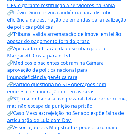
URV e garante restituição a servidores na Bahia
🔗Flávio Dino convoca audiência para discutir
eficiência da destinação de emendas para realização
de políticas públicas
🔗Tribunal valida arrematação de imóvel em leilão
apesar do pagamento fora do prazo
🔗Aprovada indicação da desembargadora
Margareth Costa para o TST
🔗Médicos e pacientes cobram na Câmara
aprovação de política nacional para
imunodeficiência genética rara
🔗Partido questiona no STF operações com
empresa de mineração de terras raras
🔗STJ: maconha para uso pessoal deixa de ser crime,
mas não escapa da punição na prisão
🔗Caso Messias: rejeição no Senado expõe falha de
articulação de Lula com Davi
🔗Associação dos Magistrados pede prazo maior