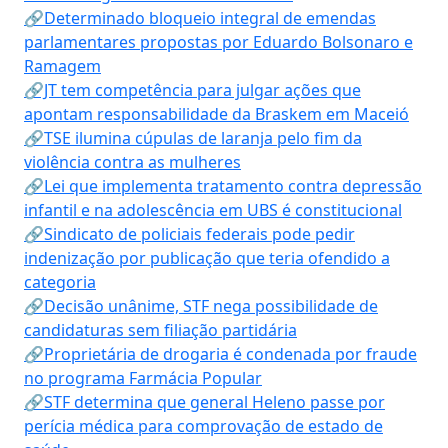
🔗Determinado bloqueio integral de emendas
parlamentares propostas por Eduardo Bolsonaro e
Ramagem
🔗JT tem competência para julgar ações que
apontam responsabilidade da Braskem em Maceió
🔗TSE ilumina cúpulas de laranja pelo fim da
violência contra as mulheres
🔗Lei que implementa tratamento contra depressão
infantil e na adolescência em UBS é constitucional
🔗Sindicato de policiais federais pode pedir
indenização por publicação que teria ofendido a
categoria
🔗Decisão unânime, STF nega possibilidade de
candidaturas sem filiação partidária
🔗Proprietária de drogaria é condenada por fraude
no programa Farmácia Popular
🔗STF determina que general Heleno passe por
perícia médica para comprovação de estado de