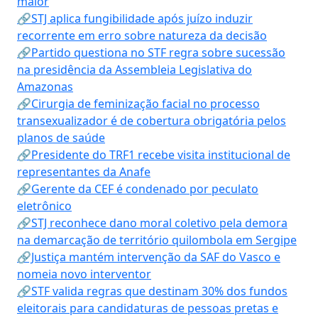
maior
🔗STJ aplica fungibilidade após juízo induzir
recorrente em erro sobre natureza da decisão
🔗Partido questiona no STF regra sobre sucessão
na presidência da Assembleia Legislativa do
Amazonas
🔗Cirurgia de feminização facial no processo
transexualizador é de cobertura obrigatória pelos
planos de saúde
🔗Presidente do TRF1 recebe visita institucional de
representantes da Anafe
🔗Gerente da CEF é condenado por peculato
eletrônico
🔗STJ reconhece dano moral coletivo pela demora
na demarcação de território quilombola em Sergipe
🔗Justiça mantém intervenção da SAF do Vasco e
nomeia novo interventor
🔗STF valida regras que destinam 30% dos fundos
eleitorais para candidaturas de pessoas pretas e