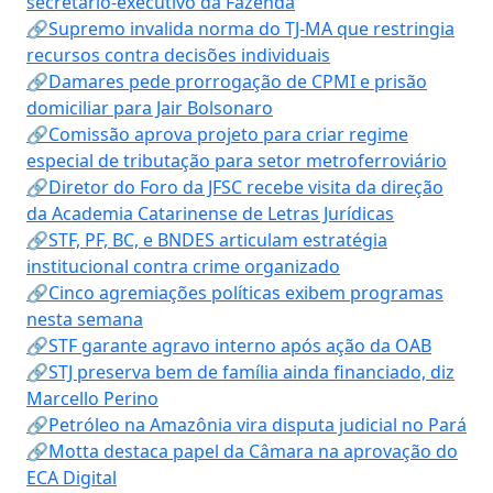
secretário-executivo da Fazenda
🔗Supremo invalida norma do TJ-MA que restringia
recursos contra decisões individuais
🔗Damares pede prorrogação de CPMI e prisão
domiciliar para Jair Bolsonaro
🔗Comissão aprova projeto para criar regime
especial de tributação para setor metroferroviário
🔗Diretor do Foro da JFSC recebe visita da direção
da Academia Catarinense de Letras Jurídicas
🔗STF, PF, BC, e BNDES articulam estratégia
institucional contra crime organizado
🔗Cinco agremiações políticas exibem programas
nesta semana
🔗STF garante agravo interno após ação da OAB
🔗STJ preserva bem de família ainda financiado, diz
Marcello Perino
🔗Petróleo na Amazônia vira disputa judicial no Pará
🔗Motta destaca papel da Câmara na aprovação do
ECA Digital