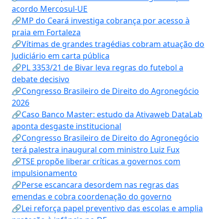
acordo Mercosul-UE
🔗MP do Ceará investiga cobrança por acesso à
praia em Fortaleza
🔗Vítimas de grandes tragédias cobram atuação do
Judiciário em carta pública
🔗PL 3353/21 de Bivar leva regras do futebol a
debate decisivo
🔗Congresso Brasileiro de Direito do Agronegócio
2026
🔗Caso Banco Master: estudo da Ativaweb DataLab
aponta desgaste institucional
🔗Congresso Brasileiro de Direito do Agronegócio
terá palestra inaugural com ministro Luiz Fux
🔗TSE propõe liberar críticas a governos com
impulsionamento
🔗Perse escancara desordem nas regras das
emendas e cobra coordenação do governo
🔗Lei reforça papel preventivo das escolas e amplia