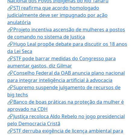
Nacional dos Povos Indígenas do Rio Tanaru
🔗STJ reafirma que acordo homologado
judicialmente deve ser impugnado por ação
anulatória
🔗Projeto incentiva ascensão de mulheres a postos
de comando no sistema de Justiça
🔗Hugo Leal propõe debate para discutir os 18 anos
da Lei Seca
🔗STF pode barrar medidas do Congresso para
aumentar gastos, diz Gilmar
🔗Conselho Federal da OAB anuncia plano nacional
para integrar inteligência artificial à advocacia
🔗Supremo suspende julgamento de recursos de
big techs
🔗Banco de boas práticas na proteção da mulher é
aprovado na CDH
🔗Justiça recoloca Aldo Rebelo no jogo presidencial
pelo Democracia Cristã
🔗STF derruba exigência de licença ambiental para