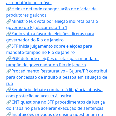
arrendatário no imóvel
🔗Heinze defende renegociação de dívidas de
produtores gaúchos
🔗Ministro Fux vota por eleição indireta para o
governo do RJ; placar está 1 a 1
🔗Zanin vota a favor de eleições diretas para
governador do Rio de Janeiro
🔗STF inicia julgamento sobre eleições para
mandato-tampão no Rio de Janeiro
🔗PGR defende eleições diretas para mandato-
tampão de governador do Rio de Janeiro
🔗Procedimento Restaurativo - Cejure/PR contribui
para concessão de indulto a pessoa em situação de
rua
🔗Seminário debate combate à litigância abusiva
com proteção ao acesso à Justiça
🔗CNT questiona no STF procedimentos da Justiça
do Trabalho para acelerar execução de sentenças
🔗Instituições privadas de ensino questionam no