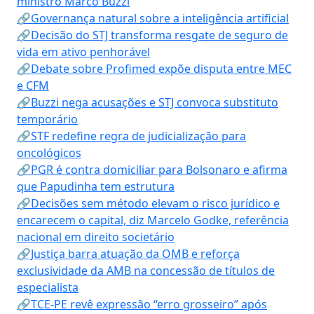
ministro Marco Buzzi
🔗Governança natural sobre a inteligência artificial
🔗Decisão do STJ transforma resgate de seguro de
vida em ativo penhorável
🔗Debate sobre Profimed expõe disputa entre MEC
e CFM
🔗Buzzi nega acusações e STJ convoca substituto
temporário
🔗STF redefine regra de judicialização para
oncológicos
🔗PGR é contra domiciliar para Bolsonaro e afirma
que Papudinha tem estrutura
🔗Decisões sem método elevam o risco jurídico e
encarecem o capital, diz Marcelo Godke, referência
nacional em direito societário
🔗Justiça barra atuação da OMB e reforça
exclusividade da AMB na concessão de títulos de
especialista
🔗TCE-PE revê expressão “erro grosseiro” após