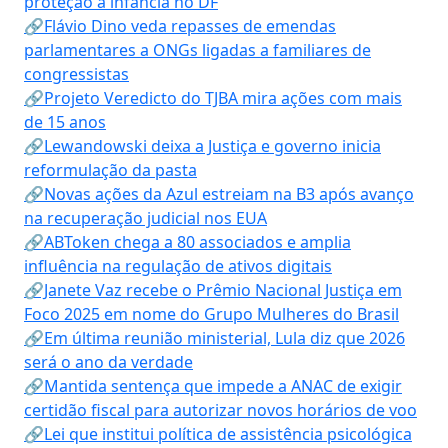
proteção à infância no DF
🔗Flávio Dino veda repasses de emendas
parlamentares a ONGs ligadas a familiares de
congressistas
🔗Projeto Veredicto do TJBA mira ações com mais
de 15 anos
🔗Lewandowski deixa a Justiça e governo inicia
reformulação da pasta
🔗Novas ações da Azul estreiam na B3 após avanço
na recuperação judicial nos EUA
🔗ABToken chega a 80 associados e amplia
influência na regulação de ativos digitais
🔗Janete Vaz recebe o Prêmio Nacional Justiça em
Foco 2025 em nome do Grupo Mulheres do Brasil
🔗Em última reunião ministerial, Lula diz que 2026
será o ano da verdade
🔗Mantida sentença que impede a ANAC de exigir
certidão fiscal para autorizar novos horários de voo
🔗Lei que institui política de assistência psicológica