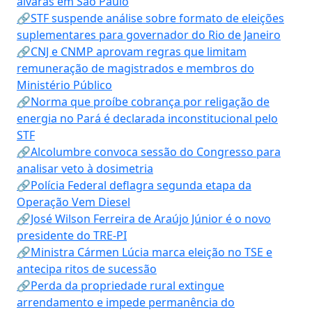
alvarás em São Paulo
🔗STF suspende análise sobre formato de eleições
suplementares para governador do Rio de Janeiro
🔗CNJ e CNMP aprovam regras que limitam
remuneração de magistrados e membros do
Ministério Público
🔗Norma que proíbe cobrança por religação de
energia no Pará é declarada inconstitucional pelo
STF
🔗Alcolumbre convoca sessão do Congresso para
analisar veto à dosimetria
🔗Polícia Federal deflagra segunda etapa da
Operação Vem Diesel
🔗José Wilson Ferreira de Araújo Júnior é o novo
presidente do TRE-PI
🔗Ministra Cármen Lúcia marca eleição no TSE e
antecipa ritos de sucessão
🔗Perda da propriedade rural extingue
arrendamento e impede permanência do