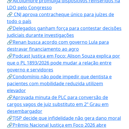
🔗Alcolumbre promulga dispositivos reinseridos na
LDO pelo Congresso
🔗 CNJ aprova contracheque único para juízes de
todo o país
🔗Delegados ganham força para contestar decisões
judiciais durante investigações
🔗Renan busca acordo com governo Lula para
destravar financiamento ao agro
🔗Podcast Justiça em Foco: Alison Souza explica por
que o PL 1893/2026 pode mudar a relação entre
governo e servidores
🔗Condomínio não pode impedir que dentista e
pacientes com mobilidade reduzida utilizem
elevador
🔗Aprovada minuta de PLC para conversão de
cargos vagos de juiz substituto em 2º Grau em
desembargador
🔗TJSP decide que infidelidade não gera dano moral
🔗Prêmio Nacional Justiça em Foco 2026 abre