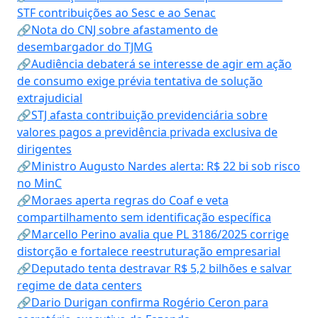
STF contribuições ao Sesc e ao Senac
🔗Nota do CNJ sobre afastamento de
desembargador do TJMG
🔗Audiência debaterá se interesse de agir em ação
de consumo exige prévia tentativa de solução
extrajudicial
🔗STJ afasta contribuição previdenciária sobre
valores pagos a previdência privada exclusiva de
dirigentes
🔗Ministro Augusto Nardes alerta: R$ 22 bi sob risco
no MinC
🔗Moraes aperta regras do Coaf e veta
compartilhamento sem identificação específica
🔗Marcello Perino avalia que PL 3186/2025 corrige
distorção e fortalece reestruturação empresarial
🔗Deputado tenta destravar R$ 5,2 bilhões e salvar
regime de data centers
🔗Dario Durigan confirma Rogério Ceron para