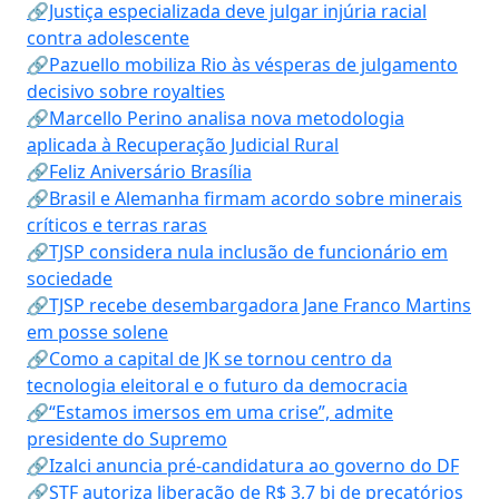
🔗Justiça especializada deve julgar injúria racial
contra adolescente
🔗Pazuello mobiliza Rio às vésperas de julgamento
decisivo sobre royalties
🔗Marcello Perino analisa nova metodologia
aplicada à Recuperação Judicial Rural
🔗Feliz Aniversário Brasília
🔗Brasil e Alemanha firmam acordo sobre minerais
críticos e terras raras
🔗TJSP considera nula inclusão de funcionário em
sociedade
🔗TJSP recebe desembargadora Jane Franco Martins
em posse solene
🔗Como a capital de JK se tornou centro da
tecnologia eleitoral e o futuro da democracia
🔗“Estamos imersos em uma crise”, admite
presidente do Supremo
🔗Izalci anuncia pré-candidatura ao governo do DF
🔗STF autoriza liberação de R$ 3,7 bi de precatórios