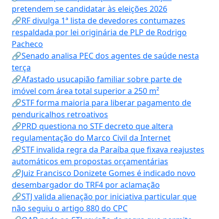
pretendem se candidatar às eleições 2026
🔗RF divulga 1ª lista de devedores contumazes
respaldada por lei originária de PLP de Rodrigo
Pacheco
🔗Senado analisa PEC dos agentes de saúde nesta
terça
🔗Afastado usucapião familiar sobre parte de
imóvel com área total superior a 250 m²
🔗STF forma maioria para liberar pagamento de
penduricalhos retroativos
🔗PRD questiona no STF decreto que altera
regulamentação do Marco Civil da Internet
🔗STF invalida regra da Paraíba que fixava reajustes
automáticos em propostas orçamentárias
🔗Juiz Francisco Donizete Gomes é indicado novo
desembargador do TRF4 por aclamação
🔗STJ valida alienação por iniciativa particular que
não seguiu o artigo 880 do CPC