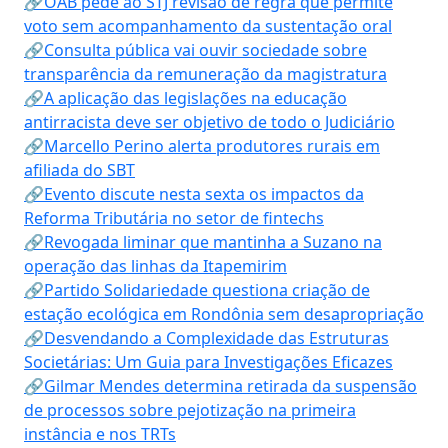
🔗OAB pede ao STJ revisão de regra que permite
voto sem acompanhamento da sustentação oral
🔗Consulta pública vai ouvir sociedade sobre
transparência da remuneração da magistratura
🔗A aplicação das legislações na educação
antirracista deve ser objetivo de todo o Judiciário
🔗Marcello Perino alerta produtores rurais em
afiliada do SBT
🔗Evento discute nesta sexta os impactos da
Reforma Tributária no setor de fintechs
🔗Revogada liminar que mantinha a Suzano na
operação das linhas da Itapemirim
🔗Partido Solidariedade questiona criação de
estação ecológica em Rondônia sem desapropriação
🔗Desvendando a Complexidade das Estruturas
Societárias: Um Guia para Investigações Eficazes
🔗Gilmar Mendes determina retirada da suspensão
de processos sobre pejotização na primeira
instância e nos TRTs