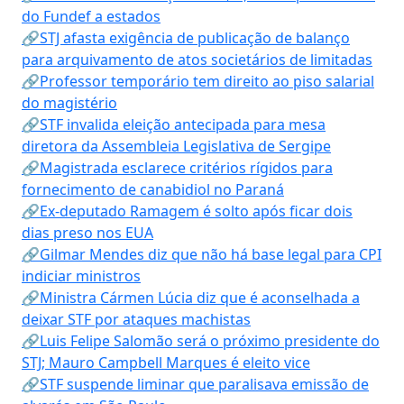
do Fundef a estados
🔗STJ afasta exigência de publicação de balanço
para arquivamento de atos societários de limitadas
🔗Professor temporário tem direito ao piso salarial
do magistério
🔗STF invalida eleição antecipada para mesa
diretora da Assembleia Legislativa de Sergipe
🔗Magistrada esclarece critérios rígidos para
fornecimento de canabidiol no Paraná
🔗Ex-deputado Ramagem é solto após ficar dois
dias preso nos EUA
🔗Gilmar Mendes diz que não há base legal para CPI
indiciar ministros
🔗Ministra Cármen Lúcia diz que é aconselhada a
deixar STF por ataques machistas
🔗Luis Felipe Salomão será o próximo presidente do
STJ; Mauro Campbell Marques é eleito vice
🔗STF suspende liminar que paralisava emissão de