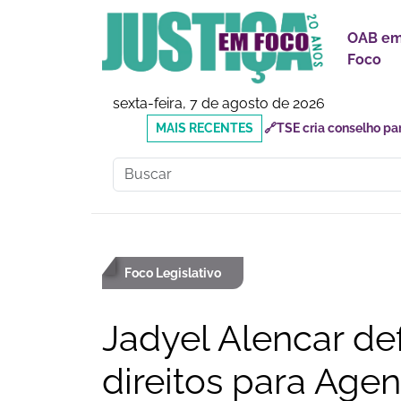
OAB e
Foco
sexta-feira, 7 de agosto de 2026
MAIS
🔗Mauricio do Vôlei que
RECENTES
inadequados
Foco Legislativo
Jadyel Alencar d
direitos para Age