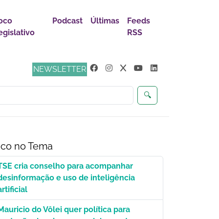
oco
Podcast
Últimas
Feeds
egislativo
RSS
s
NEWSLETTER
🔍
co no Tema
TSE cria conselho para acompanhar
desinformação e uso de inteligência
artificial
Mauricio do Vôlei quer política para