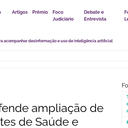
m
Artigos
Prêmio
Foco
Debate e
F
Judiciário
Entrevista
L
r política para proteção de crianças e adolescentes contra conteúdo
Fo
efende ampliação de
ntes de Saúde e