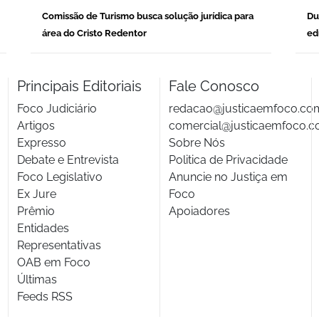
Comissão de Turismo busca solução jurídica para
Du
área do Cristo Redentor
ed
Principais Editoriais
Fale Conosco
Foco Judiciário
redacao@justicaemfoco.co
Artigos
comercial@justicaemfoco.c
Expresso
Sobre Nós
Debate e Entrevista
Politica de Privacidade
Foco Legislativo
Anuncie no Justiça em
Ex Jure
Foco
Prêmio
Apoiadores
Entidades
Representativas
OAB em Foco
Últimas
Feeds RSS