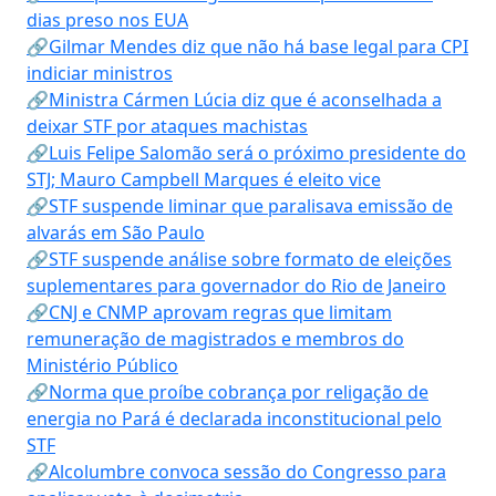
dias preso nos EUA
🔗Gilmar Mendes diz que não há base legal para CPI
indiciar ministros
🔗Ministra Cármen Lúcia diz que é aconselhada a
deixar STF por ataques machistas
🔗Luis Felipe Salomão será o próximo presidente do
STJ; Mauro Campbell Marques é eleito vice
🔗STF suspende liminar que paralisava emissão de
alvarás em São Paulo
🔗STF suspende análise sobre formato de eleições
suplementares para governador do Rio de Janeiro
🔗CNJ e CNMP aprovam regras que limitam
remuneração de magistrados e membros do
Ministério Público
🔗Norma que proíbe cobrança por religação de
energia no Pará é declarada inconstitucional pelo
STF
🔗Alcolumbre convoca sessão do Congresso para