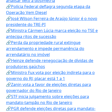
analisar veto à dosimetria
🔗Polícia Federal deflagra segunda etapa da
Operação Vem Diesel
🔗José Wilson Ferreira de Araújo Júnior é o novo
presidente do TRE-PI
🔗Ministra Cármen Lúcia marca eleição no TSE e
antecipa ritos de sucessão
🔗Perda da propriedade rural extingue
arrendamento e impede permanência do
arrendatário no imóvel
🔗Heinze defende renegociação de dívidas de
produtores gaúchos
🔗Ministro Fux vota por eleição indireta para o
governo do RJ; placar está 1 a 1
🔗Zanin vota a favor de eleições diretas para
governador do Rio de Janeiro
🔗STF inicia julgamento sobre eleições para
mandato-tampão no Rio de Janeiro
🔗PGR defende eleições diretas para mandato-