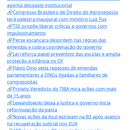
aponta desgaste institucional
🔗Congresso Brasileiro de Direito do Agronegócio
terá palestra inaugural com ministro Luiz Fux
🔗TSE propõe liberar críticas a governos com
impulsionamento
🔗Perse escancara desordem nas regras das
emendas e cobra coordenação do governo
🔗Lei reforça papel preventivo das escolas e amplia
proteção à infância no DF
🔗Flávio Dino veda repasses de emendas
parlamentares a ONGs ligadas a familiares de
congressistas
🔗Projeto Veredicto do TJBA mira ações com mais
de 15 anos
🔗Lewandowski deixa a Justiça e governo inicia
reformulação da pasta
🔗Novas ações da Azul estreiam na B3 após avanço
na recuperação judicial nos EUA