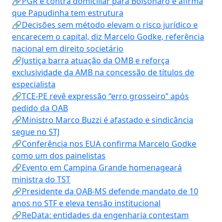
🔗PGR é contra domiciliar para Bolsonaro e afirma
que Papudinha tem estrutura
🔗Decisões sem método elevam o risco jurídico e
encarecem o capital, diz Marcelo Godke, referência
nacional em direito societário
🔗Justiça barra atuação da OMB e reforça
exclusividade da AMB na concessão de títulos de
especialista
🔗TCE-PE revê expressão “erro grosseiro” após
pedido da OAB
🔗Ministro Marco Buzzi é afastado e sindicância
segue no STJ
🔗Conferência nos EUA confirma Marcelo Godke
como um dos painelistas
🔗Evento em Campina Grande homenageará
ministra do TST
🔗Presidente da OAB-MS defende mandato de 10
anos no STF e eleva tensão institucional
🔗ReData: entidades da engenharia contestam