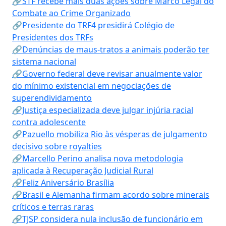
🔗STF recebe mais duas ações sobre Marco Legal do
Combate ao Crime Organizado
🔗Presidente do TRF4 presidirá Colégio de
Presidentes dos TRFs
🔗Denúncias de maus-tratos a animais poderão ter
sistema nacional
🔗Governo federal deve revisar anualmente valor
do mínimo existencial em negociações de
superendividamento
🔗Justiça especializada deve julgar injúria racial
contra adolescente
🔗Pazuello mobiliza Rio às vésperas de julgamento
decisivo sobre royalties
🔗Marcello Perino analisa nova metodologia
aplicada à Recuperação Judicial Rural
🔗Feliz Aniversário Brasília
🔗Brasil e Alemanha firmam acordo sobre minerais
críticos e terras raras
🔗TJSP considera nula inclusão de funcionário em