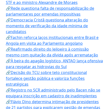
STF e ao ministro Alexandre de Moraes
🔗Rede questiona falta de responsabilização de
parlamentares por emendas impositivas
🔗Democracia Cristã questiona alteração do
momento de verificação da idade mínima de
candidatos
🔗Fachin reforça laços institucionais entre Brasil e
Angola em visita ao Parlamento angolano
🔗Reafirmado direito do leiloeiro à comissão
mesmo com quitação da dívida após arrematação
🔗À beira do apagão logístico, ANTAQ lança ofensiva
para resgatar as hidrovias do Sul
🔗Decisão do TCU sobre teto constitucional
fortalece gestão pública e valoriza funções
estratégicas
🔗Registro no SCR administrado pelo Bacen não se
equipara inscrição em cadastro de inadimplentes
🔗Flávio Dino determina intimação de presidentes
de 21 partidos para explicarem gestão de emendas