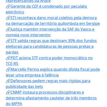
representantes da Anafe
🔗Gerente da CEF é condenado por peculato
eletrônico
🔗STJ reconhece dano moral coletivo pela demora
na demarcação de território quilombola em Sergipe
🔗Justiça mantém intervenção da SAF do Vasco e
nomeia novo interventor
🔗STF valida regras que destinam 30% dos fundos
eleitorais para candidaturas de pessoas pretas e
pardas
🔗PDT aciona STF contra poder monocrático no
TCE-RS
🔗Marcello Perino explica quando dívida fiscal pode
levar uma empresa à falência
🔗Defensores pedem regras mais rígidas para
publicidade das bets
🔗CNMP instaura processos disciplinares e
determina afastamento cautelar de três membros
do MPPA