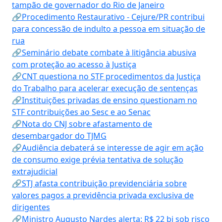
tampão de governador do Rio de Janeiro
🔗Procedimento Restaurativo - Cejure/PR contribui
para concessão de indulto a pessoa em situação de
rua
🔗Seminário debate combate à litigância abusiva
com proteção ao acesso à Justiça
🔗CNT questiona no STF procedimentos da Justiça
do Trabalho para acelerar execução de sentenças
🔗Instituições privadas de ensino questionam no
STF contribuições ao Sesc e ao Senac
🔗Nota do CNJ sobre afastamento de
desembargador do TJMG
🔗Audiência debaterá se interesse de agir em ação
de consumo exige prévia tentativa de solução
extrajudicial
🔗STJ afasta contribuição previdenciária sobre
valores pagos a previdência privada exclusiva de
dirigentes
🔗Ministro Augusto Nardes alerta: R$ 22 bi sob risco