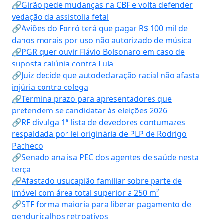
🔗Girão pede mudanças na CBF e volta defender
vedação da assistolia fetal
🔗Aviões do Forró terá que pagar R$ 100 mil de
danos morais por uso não autorizado de música
🔗PGR quer ouvir Flávio Bolsonaro em caso de
suposta calúnia contra Lula
🔗Juiz decide que autodeclaração racial não afasta
injúria contra colega
🔗Termina prazo para apresentadores que
pretendem se candidatar às eleições 2026
🔗RF divulga 1ª lista de devedores contumazes
respaldada por lei originária de PLP de Rodrigo
Pacheco
🔗Senado analisa PEC dos agentes de saúde nesta
terça
🔗Afastado usucapião familiar sobre parte de
imóvel com área total superior a 250 m²
🔗STF forma maioria para liberar pagamento de
penduricalhos retroativos