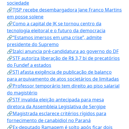
sociedade
🔗TJSP recebe desembargadora Jane Franco Martins
em posse solene
🔗Como a capital de JK se tornou centro da
tecnologia eleitoral e o futuro da democracia
🔗“Estamos imersos em uma crise”, admite
presidente do Supremo
🔗Izalci anuncia pré-candidatura ao governo do DF
🔗STF autoriza liberação de R$ 3,7 bi de precatórios
do Fundef a estados
🔗STJ afasta exigência de publicação de balanço
para arquivamento de atos societários de limitadas
🔗Professor temporário tem direito ao piso salarial
do magistério
🔗STF invalida eleição antecipada para mesa
diretora da Assembleia Legislativa de Sergipe
🔗Magistrada esclarece critérios rígidos para
fornecimento de canabidiol no Paraná
🔗Ex-deputado Ramagem é solto após ficar dois