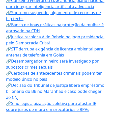
🔗Conselho Federal da OAB anuncia plano nacional
para integrar inteligência artificial à advocacia
🔗Supremo suspende julgamento de recursos de
big techs
🔗Banco de boas práticas na proteção da mulher é
aprovado na CDH
🔗Justiça recoloca Aldo Rebelo no jogo presidencial
pelo Democracia Cristã
🔗STF derruba exigência de licença ambiental para
antenas de telefonia em Goiás
🔗Desembargador mineiro será investigado por
supostos crimes sexuais
🔗Certidões de antecedentes criminais podem ter
modelo único no país
🔗Decisão do Tribunal de Justiça libera empréstimo
bilionário do BB no Maranhão e caso pode chegar
ao CNJ
🔗Sindilegis ajuíza ação coletiva para afastar IR
sobre juros de mora em precatórios e RPVs