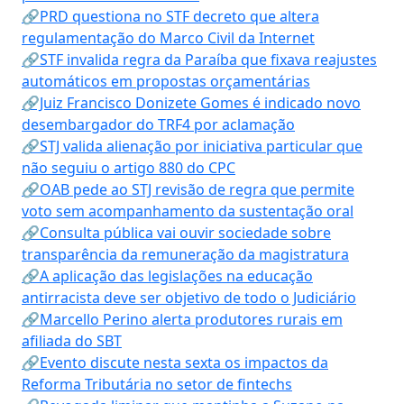
🔗PRD questiona no STF decreto que altera
regulamentação do Marco Civil da Internet
🔗STF invalida regra da Paraíba que fixava reajustes
automáticos em propostas orçamentárias
🔗Juiz Francisco Donizete Gomes é indicado novo
desembargador do TRF4 por aclamação
🔗STJ valida alienação por iniciativa particular que
não seguiu o artigo 880 do CPC
🔗OAB pede ao STJ revisão de regra que permite
voto sem acompanhamento da sustentação oral
🔗Consulta pública vai ouvir sociedade sobre
transparência da remuneração da magistratura
🔗A aplicação das legislações na educação
antirracista deve ser objetivo de todo o Judiciário
🔗Marcello Perino alerta produtores rurais em
afiliada do SBT
🔗Evento discute nesta sexta os impactos da
Reforma Tributária no setor de fintechs