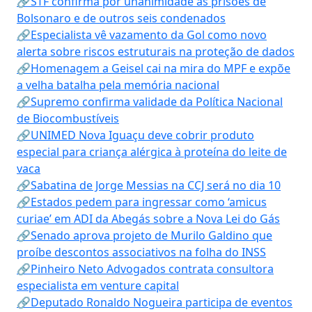
🔗STF confirma por unanimidade as prisões de
Bolsonaro e de outros seis condenados
🔗Especialista vê vazamento da Gol como novo
alerta sobre riscos estruturais na proteção de dados
🔗Homenagem a Geisel cai na mira do MPF e expõe
a velha batalha pela memória nacional
🔗Supremo confirma validade da Política Nacional
de Biocombustíveis
🔗UNIMED Nova Iguaçu deve cobrir produto
especial para criança alérgica à proteína do leite de
vaca
🔗Sabatina de Jorge Messias na CCJ será no dia 10
🔗Estados pedem para ingressar como ‘amicus
curiae’ em ADI da Abegás sobre a Nova Lei do Gás
🔗Senado aprova projeto de Murilo Galdino que
proíbe descontos associativos na folha do INSS
🔗Pinheiro Neto Advogados contrata consultora
especialista em venture capital
🔗Deputado Ronaldo Nogueira participa de eventos