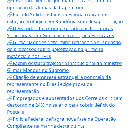
🔗Revogada liminar que mantinha a Suzano na
operação das linhas da Itapemirim
🔗Partido Solidariedade questiona criação de
estação ecológica em Rondônia sem desapropriação
🔗Desvendando a Complexidade das Estruturas
Societárias: Um Guia para Investigações Eficazes
🔗Gilmar Mendes determina retirada da suspensão
de processos sobre pejotização na primeira
instância e nos TRTs
🔗Fachin destaca trajetória institucional do ministro
Gilmar Mendes no Supremo
🔗Citação de empresa estrangeira por meio de
representante no Brasil exige prova da
representação
🔗Empregados e aposentados dos Correios criticam
desconto de 24% no salário para cobrir déficit do
Postalis
🔗Polícia Federal deflagra nova fase da Operação
Compliance na manhã desta quinta