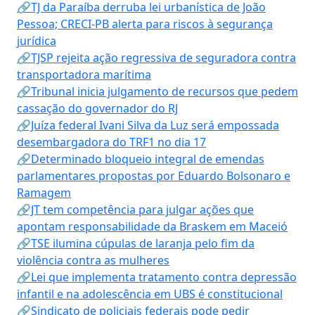
🔗TJ da Paraíba derruba lei urbanística de João
Pessoa; CRECI-PB alerta para riscos à segurança
jurídica
🔗TJSP rejeita ação regressiva de seguradora contra
transportadora marítima
🔗Tribunal inicia julgamento de recursos que pedem
cassação do governador do RJ
🔗Juíza federal Ivani Silva da Luz será empossada
desembargadora do TRF1 no dia 17
🔗Determinado bloqueio integral de emendas
parlamentares propostas por Eduardo Bolsonaro e
Ramagem
🔗JT tem competência para julgar ações que
apontam responsabilidade da Braskem em Maceió
🔗TSE ilumina cúpulas de laranja pelo fim da
violência contra as mulheres
🔗Lei que implementa tratamento contra depressão
infantil e na adolescência em UBS é constitucional
🔗Sindicato de policiais federais pode pedir