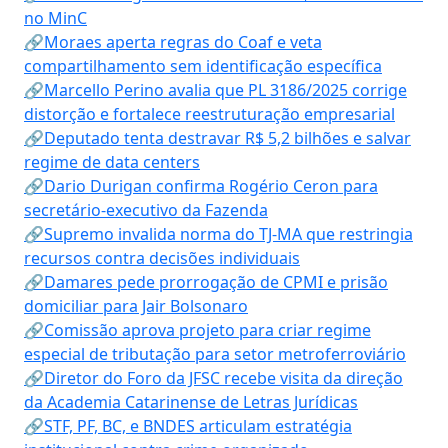
no MinC
🔗Moraes aperta regras do Coaf e veta
compartilhamento sem identificação específica
🔗Marcello Perino avalia que PL 3186/2025 corrige
distorção e fortalece reestruturação empresarial
🔗Deputado tenta destravar R$ 5,2 bilhões e salvar
regime de data centers
🔗Dario Durigan confirma Rogério Ceron para
secretário-executivo da Fazenda
🔗Supremo invalida norma do TJ-MA que restringia
recursos contra decisões individuais
🔗Damares pede prorrogação de CPMI e prisão
domiciliar para Jair Bolsonaro
🔗Comissão aprova projeto para criar regime
especial de tributação para setor metroferroviário
🔗Diretor do Foro da JFSC recebe visita da direção
da Academia Catarinense de Letras Jurídicas
🔗STF, PF, BC, e BNDES articulam estratégia