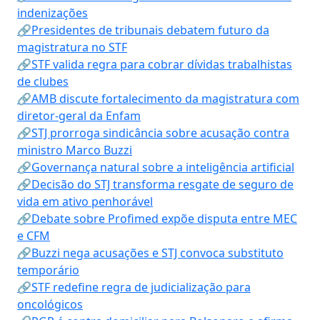
indenizações
🔗Presidentes de tribunais debatem futuro da
magistratura no STF
🔗STF valida regra para cobrar dívidas trabalhistas
de clubes
🔗AMB discute fortalecimento da magistratura com
diretor-geral da Enfam
🔗STJ prorroga sindicância sobre acusação contra
ministro Marco Buzzi
🔗Governança natural sobre a inteligência artificial
🔗Decisão do STJ transforma resgate de seguro de
vida em ativo penhorável
🔗Debate sobre Profimed expõe disputa entre MEC
e CFM
🔗Buzzi nega acusações e STJ convoca substituto
temporário
🔗STF redefine regra de judicialização para
oncológicos