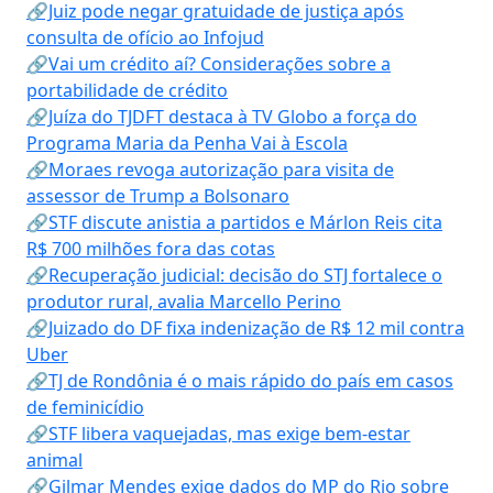
🔗Juiz pode negar gratuidade de justiça após
consulta de ofício ao Infojud
🔗Vai um crédito aí? Considerações sobre a
portabilidade de crédito
🔗Juíza do TJDFT destaca à TV Globo a força do
Programa Maria da Penha Vai à Escola
🔗Moraes revoga autorização para visita de
assessor de Trump a Bolsonaro
🔗STF discute anistia a partidos e Márlon Reis cita
R$ 700 milhões fora das cotas
🔗Recuperação judicial: decisão do STJ fortalece o
produtor rural, avalia Marcello Perino
🔗Juizado do DF fixa indenização de R$ 12 mil contra
Uber
🔗TJ de Rondônia é o mais rápido do país em casos
de feminicídio
🔗STF libera vaquejadas, mas exige bem-estar
animal
🔗Gilmar Mendes exige dados do MP do Rio sobre