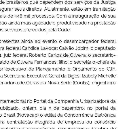
de brasileiros que dependem dos serviços da Justiça
segurar seus direitos. Atualmente, estão em tramitação
mais de 448 mil processos. Com a inauguração de sua
dão ainda mais agilidade e produtividade na prestação
os serviços oferecidos pela Corte.
 presentes ainda ao evento o desembargador federal
a federal Candice Lavocat Galvão Jobim; o deputado
, juiz federal Roberto Carlos de Oliveira; o secretário-
aldo de Oliveira Fernandes, filho; o secretário-chefe da
tor executivo de Planejamento e Orçamento do CJF,
da Secretaria Executiva Geral da Diges, Izabely Michelle
enadoria de Obras da Nova Sede (Coobs), engenheiro
 Internacional no Portal da Companhia Urbanizadora da
publicado, ontem, dia 9 de dezembro, no portal da
Brasil (Novacap) o edital da Concorrência Eletrônica
ra contratação integrada de empresa ou consórcio
Executivo e a execução do remanescente da obra de