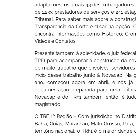
adaptações, os atuais 43 desembargadores f
de 1.233 prestadores de serviços e 241 estag
Tribunal. Para saber mais sobre a constru
Transparência da Corte e clicar na opção 
encontra informações como Histórico, Cron
Vídeos e Contatos.
Presente também à solenidade, o juiz federa
TRF1 para acompanhar a construção da nova
de muito trabalho que envolveu servidore
início desse trabalho junto à Novacap. Na
ano, começou agora em abril, e nós já 
documentação preparada para uma licitação 
Novacap e do TRF1 também; então, é tudo 
magistrado.
O TRF 1ª Região - Com jurisdição no Distr
Bahia, Goiás, Maranhão, Mato Grosso, Pará, 
território nacional, o TRF1 é o maior dentre 