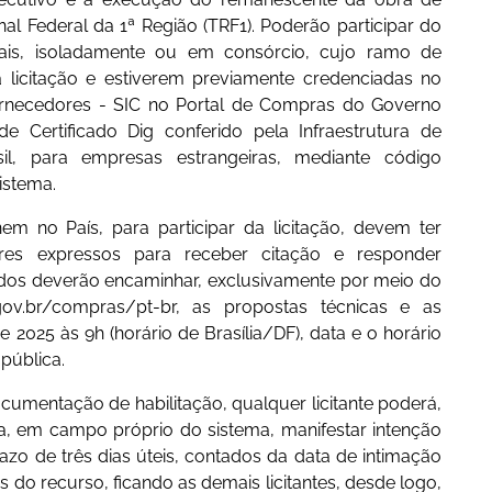
l Federal da 1ª Região (TRF1). Poderão participar do
nais, isoladamente ou em consórcio, cujo ramo de
 licitação e estiverem previamente credenciadas no
ornecedores - SIC no Portal de Compras do Governo
e Certificado Dig conferido pela Infraestrutura de
il, para empresas estrangeiras, mediante código
sistema.
m no País, para participar da licitação, devem ter
res expressos para receber citação e responder
sados deverão encaminhar, exclusivamente por meio do
.gov.br/compras/pt-br, as propostas técnicas e as
2025 às 9h (horário de Brasília/DF), data e o horário
pública.
umentação de habilitação, qualquer licitante poderá,
a, em campo próprio do sistema, manifestar intenção
zo de três dias úteis, contados da data de intimação
s do recurso, ficando as demais licitantes, desde logo,