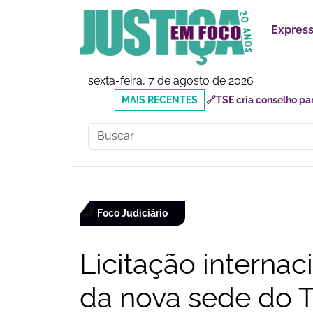
Expres
sexta-feira, 7 de agosto de 2026
MAIS
🔗Mauricio do Vôlei que
RECENTES
inadequados
Foco Judiciário
Licitação interna
da nova sede do T