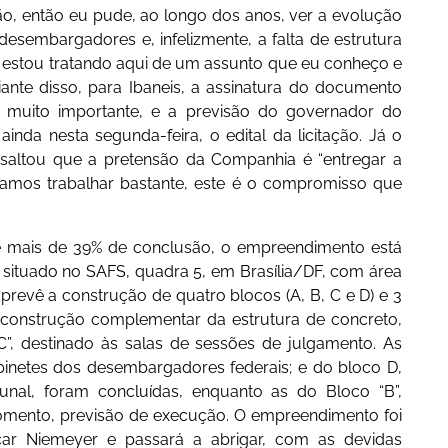
, então eu pude, ao longo dos anos, ver a evolução
esembargadores e, infelizmente, a falta de estrutura
 estou tratando aqui de um assunto que eu conheço e
iante disso, para Ibaneis, a assinatura do documento
do muito importante, e a previsão do governador do
inda nesta segunda-feira, o edital da licitação. Já o
ssaltou que a pretensão da Companhia é “entregar a
amos trabalhar bastante, este é o compromisso que
 mais de 39% de conclusão, o empreendimento está
situado no SAFS, quadra 5, em Brasília/DF, com área
 prevê a construção de quatro blocos (A, B, C e D) e 3
 construção complementar da estrutura de concreto,
”, destinado às salas de sessões de julgamento. As
abinetes dos desembargadores federais; e do bloco D,
bunal, foram concluídas, enquanto as do Bloco “B”,
momento, previsão de execução. O empreendimento foi
scar Niemeyer e passará a abrigar, com as devidas