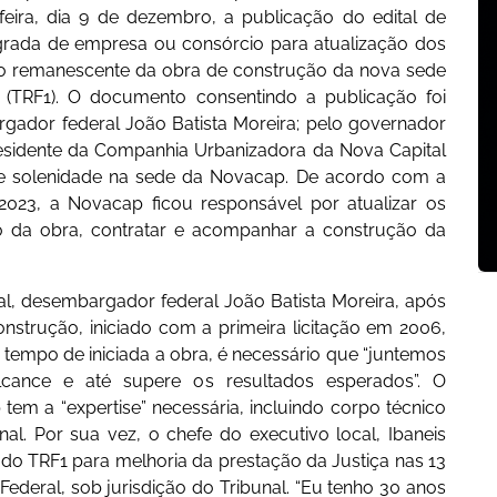
eira, dia 9 de dezembro, a publicação do edital de
tegrada de empresa ou consórcio para atualização dos
do remanescente da obra de construção da nova sede
o (TRF1). O documento consentindo a publicação foi
gador federal João Batista Moreira; pelo governador
presidente da Companhia Urbanizadora da Nova Capital
nte solenidade na sede da Novacap. De acordo com a
2023, a Novacap ficou responsável por atualizar os
são da obra, contratar e acompanhar a construção da
al, desembargador federal João Batista Moreira, após
strução, iniciado com a primeira licitação em 2006,
 tempo de iniciada a obra, é necessário que “juntemos
cance e até supere os resultados esperados”. O
tem a “expertise” necessária, incluindo corpo técnico
nal. Por sua vez, o chefe do executivo local, Ibaneis
 do TRF1 para melhoria da prestação da Justiça nas 13
 Federal, sob jurisdição do Tribunal. “Eu tenho 30 anos