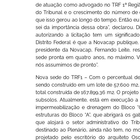
de atuação como advogado no TRF 1ª Região
do Tribunal e o crescimento do número de d
que isso gerou ao longo do tempo. Então eu
sei da importância dessa obra”, declarou. D
autorizando a licitação tem um significa
Distrito Federal é que a Novacap publique, a
presidente da Novacap, Fernando Leite, re
sede pronta em quatro anos, no máximo. V
nós assumimos de pronto”.
Nova sede do TRF1 – Com o percentual de
sendo construído em um lote de 57.600 m2, 
total construída de 167.899,36 m2. O projeto
subsolos. Atualmente, está em execução a
impermeabilização e drenagem do Bloco “C
estruturas do Bloco “A”, que abrigará os g
que alojará o setor administrativo do Tri
destinado ao Plenário, ainda não tem, no 
projetado pelo escritório do arquiteto O