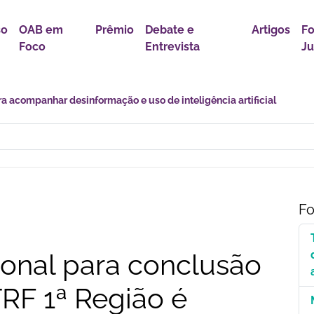
so
OAB em
Prêmio
Debate e
Artigos
F
Foco
Entrevista
Ju
r política para proteção de crianças e adolescentes contra conteúdo
Fo
cional para conclusão
RF 1ª Região é