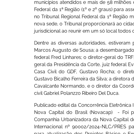
municípios atendidos e mais de 58 milhões 
Federal da 1ª Região (1º e 2º graus) para as
no Tribunal Regional Federal da 1ª Região 
nova sede, o Tribunal proporcionará ao cida
jurisdicional ao reunir em um só local todos 
Dentre as diversas autoridades, estiveram
Marcos Augusto de Sousa; a desembargador
federal Fred Linhares; o diretor-geral do TRF1
geral da Presidência da Corte, juiz federal Ev
Casa Civil do GDF, Gustavo Rocha; o dire
Gustavo Bicalho Ferreira da Silva; a diretora 
Cavalcante Normando, e o diretor da Coord
civil Gabriel Polanzzo Ribeiro Del Duca.
Publicado edital da Concorrência Eletrônica
Nova Capital do Brasil (Novacap) - Foi 
Companhia Urbanizadora da Nova Capital do 
Internacional nº 90002/2024-NLC/PRES pa
para atualização dos Projetos Básico e 