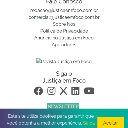
Fale Conosco
redacao@justicaemfoco.com.br
comercial@justicaemfoco.com.br
Sobre Nós
Politica de Privacidade
Anuncie no Justiça em Foco
Apoiadores
Siga o
Justiça em Foco
NEWSLETTER
Este site utiliza cookies para garantir que
© 2026 Todos os direitos reservados.
você obtenha a melhor experiência.
Saiba
Aceitar