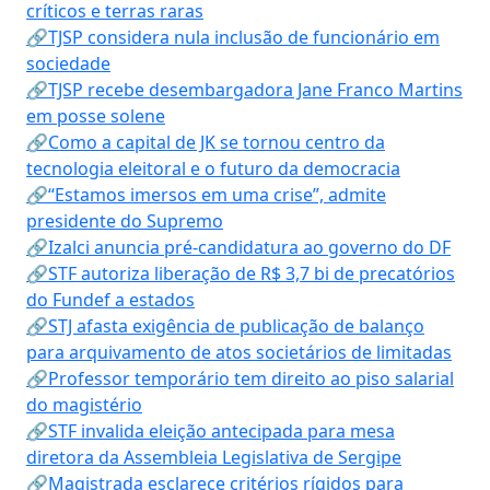
críticos e terras raras
🔗TJSP considera nula inclusão de funcionário em
sociedade
🔗TJSP recebe desembargadora Jane Franco Martins
em posse solene
🔗Como a capital de JK se tornou centro da
tecnologia eleitoral e o futuro da democracia
🔗“Estamos imersos em uma crise”, admite
presidente do Supremo
🔗Izalci anuncia pré-candidatura ao governo do DF
🔗STF autoriza liberação de R$ 3,7 bi de precatórios
do Fundef a estados
🔗STJ afasta exigência de publicação de balanço
para arquivamento de atos societários de limitadas
🔗Professor temporário tem direito ao piso salarial
do magistério
🔗STF invalida eleição antecipada para mesa
diretora da Assembleia Legislativa de Sergipe
🔗Magistrada esclarece critérios rígidos para