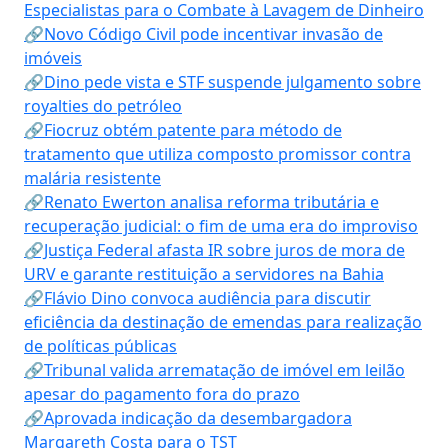
Especialistas para o Combate à Lavagem de Dinheiro
🔗Novo Código Civil pode incentivar invasão de
imóveis
🔗Dino pede vista e STF suspende julgamento sobre
royalties do petróleo
🔗Fiocruz obtém patente para método de
tratamento que utiliza composto promissor contra
malária resistente
🔗Renato Ewerton analisa reforma tributária e
recuperação judicial: o fim de uma era do improviso
🔗Justiça Federal afasta IR sobre juros de mora de
URV e garante restituição a servidores na Bahia
🔗Flávio Dino convoca audiência para discutir
eficiência da destinação de emendas para realização
de políticas públicas
🔗Tribunal valida arrematação de imóvel em leilão
apesar do pagamento fora do prazo
🔗Aprovada indicação da desembargadora
Margareth Costa para o TST