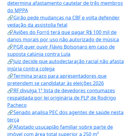
determina afastamento cautelar de três membros
do MPPA
🔗Girão pede mudanças na CBF e volta defender
vedação da assistolia fetal
🔗Aviões do Forró terá que pagar R$ 100 mil de
danos morais por uso não autorizado de música
🔗PGR quer ouvir Flávio Bolsonaro em caso de
suposta calúnia contra Lula
🔗Juiz decide que autodeclaração racial não afasta
injúria contra colega
🔗Termina prazo para apresentadores que
pretendem se candidatar às eleições 2026
🔗RF divulga 1ª lista de devedores contumazes
respaldada por lei originária de PLP de Rodrigo
Pacheco
🔗Senado analisa PEC dos agentes de saúde nesta
terça
🔗Afastado usucapião familiar sobre parte de
imóvel com área total superior a 250 m²