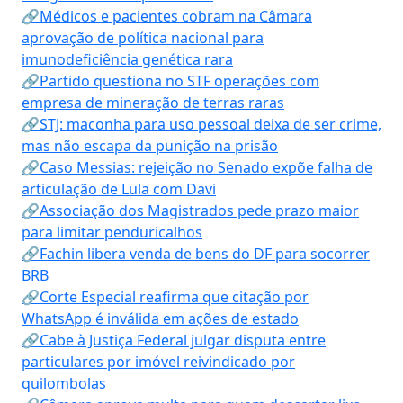
🔗Médicos e pacientes cobram na Câmara
aprovação de política nacional para
imunodeficiência genética rara
🔗Partido questiona no STF operações com
empresa de mineração de terras raras
🔗STJ: maconha para uso pessoal deixa de ser crime,
mas não escapa da punição na prisão
🔗Caso Messias: rejeição no Senado expõe falha de
articulação de Lula com Davi
🔗Associação dos Magistrados pede prazo maior
para limitar penduricalhos
🔗Fachin libera venda de bens do DF para socorrer
BRB
🔗Corte Especial reafirma que citação por
WhatsApp é inválida em ações de estado
🔗Cabe à Justiça Federal julgar disputa entre
particulares por imóvel reivindicado por
quilombolas