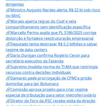
dirigentes
🔗Ministro Augusto Nardes alerta: R$ 22 bi sob risco
no MinC
🔗Moraes aperta regras do Coaf e veta
compartilhamento sem identificação específica
🔗Marcello Perino avalia que PL 3186/2025 corrige
distorção e fortalece reestruturação empresarial
🔗Deputado tenta destravar R$ 5,2 bilhões e salvar
regime de data centers
🔗Dario Durigan confirma Rogério Ceron para
secretário-executivo da Fazenda
🔗Supremo invalida norma do TJ-MA que restringia
recursos contra decisões individuais
🔗Damares pede prorrogação de CPMI e prisão
domiciliar para Jair Bolsonaro
🔗Comissão aprova projeto para criar regime
especial de tributação para setor metroferroviário
🔗Diretor do Foro da JFSC recebe visita da direção