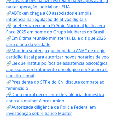
🔗Novas ações da Azul estreiam na B3 após avanço
na recuperação judicial nos EUA
🔗ABToken chega a 80 associados e amplia
influência na regulação de ativos digitais
🔗Janete Vaz recebe o Prêmio Nacional Justiça em
Foco 2025 em nome do Grupo Mulheres do Brasil
🔗Em última reunião ministerial, Lula diz que 2026
será o ano da verdade
🔗Mantida sentença que impede a ANAC de exigir
certidão fiscal para autorizar novos horários de voo
🔗Lei que institui política de assistência psicológica
a pessoas em tratamento oncológico em Socorro é
constitucional
🔗Presidente do STF e do CNJ discute combate ao
feminicídio
🔗Dano moral decorrente de violência doméstica
contra a mulher é presumido
🔗Autorizada diligência da Polícia Federal em
investigação sobre Banco Master