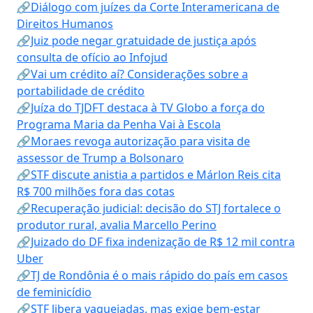
🔗Diálogo com juízes da Corte Interamericana de
Direitos Humanos
🔗Juiz pode negar gratuidade de justiça após
consulta de ofício ao Infojud
🔗Vai um crédito aí? Considerações sobre a
portabilidade de crédito
🔗Juíza do TJDFT destaca à TV Globo a força do
Programa Maria da Penha Vai à Escola
🔗Moraes revoga autorização para visita de
assessor de Trump a Bolsonaro
🔗STF discute anistia a partidos e Márlon Reis cita
R$ 700 milhões fora das cotas
🔗Recuperação judicial: decisão do STJ fortalece o
produtor rural, avalia Marcello Perino
🔗Juizado do DF fixa indenização de R$ 12 mil contra
Uber
🔗TJ de Rondônia é o mais rápido do país em casos
de feminicídio
🔗STF libera vaquejadas, mas exige bem-estar