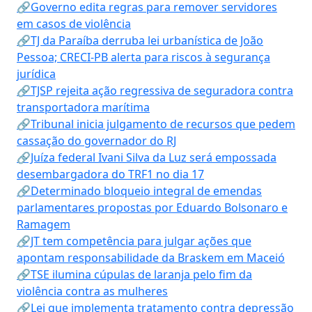
🔗Governo edita regras para remover servidores
em casos de violência
🔗TJ da Paraíba derruba lei urbanística de João
Pessoa; CRECI-PB alerta para riscos à segurança
jurídica
🔗TJSP rejeita ação regressiva de seguradora contra
transportadora marítima
🔗Tribunal inicia julgamento de recursos que pedem
cassação do governador do RJ
🔗Juíza federal Ivani Silva da Luz será empossada
desembargadora do TRF1 no dia 17
🔗Determinado bloqueio integral de emendas
parlamentares propostas por Eduardo Bolsonaro e
Ramagem
🔗JT tem competência para julgar ações que
apontam responsabilidade da Braskem em Maceió
🔗TSE ilumina cúpulas de laranja pelo fim da
violência contra as mulheres
🔗Lei que implementa tratamento contra depressão