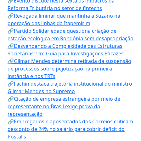
🔗Evento discute nesta sexta os impactos da
Reforma Tributária no setor de fintechs
🔗Revogada liminar que mantinha a Suzano na
operação das linhas da Itapemirim
🔗Partido Solidariedade questiona criação de
estação ecológica em Rondônia sem desapropriação
🔗Desvendando a Complexidade das Estruturas
Societárias: Um Guia para Investigações Eficazes
🔗Gilmar Mendes determina retirada da suspensão
de processos sobre pejotização na primeira
instância e nos TRTs
🔗Fachin destaca trajetória institucional do ministro
Gilmar Mendes no Supremo
🔗Citação de empresa estrangeira por meio de
representante no Brasil exige prova da
representação
🔗Empregados e aposentados dos Correios criticam
desconto de 24% no salário para cobrir déficit do
Postalis