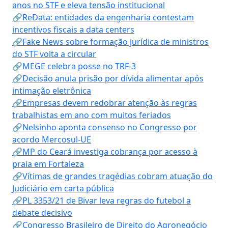
anos no STF e eleva tensão institucional
🔗ReData: entidades da engenharia contestam
incentivos fiscais a data centers
🔗Fake News sobre formação jurídica de ministros
do STF volta a circular
🔗MEGE celebra posse no TRF-3
🔗Decisão anula prisão por dívida alimentar após
intimação eletrônica
🔗Empresas devem redobrar atenção às regras
trabalhistas em ano com muitos feriados
🔗Nelsinho aponta consenso no Congresso por
acordo Mercosul-UE
🔗MP do Ceará investiga cobrança por acesso à
praia em Fortaleza
🔗Vítimas de grandes tragédias cobram atuação do
Judiciário em carta pública
🔗PL 3353/21 de Bivar leva regras do futebol a
debate decisivo
🔗Congresso Brasileiro de Direito do Agronegócio