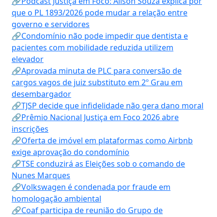
🔗Podcast Justiça em Foco: Alison Souza explica por
que o PL 1893/2026 pode mudar a relação entre
governo e servidores
🔗Condomínio não pode impedir que dentista e
pacientes com mobilidade reduzida utilizem
elevador
🔗Aprovada minuta de PLC para conversão de
cargos vagos de juiz substituto em 2º Grau em
desembargador
🔗TJSP decide que infidelidade não gera dano moral
🔗Prêmio Nacional Justiça em Foco 2026 abre
inscrições
🔗Oferta de imóvel em plataformas como Airbnb
exige aprovação do condomínio
🔗TSE conduzirá as Eleições sob o comando de
Nunes Marques
🔗Volkswagen é condenada por fraude em
homologação ambiental
🔗Coaf participa de reunião do Grupo de