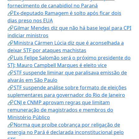
fornecimento de canabidiol no Paraná
🔗Ex-deputado Ramagem é solto após ficar dois
dias preso nos EUA
🔗Gilmar Mendes diz que não há base legal para CPI
indiciar ministros
🔗Ministra Cármen Lúcia diz que é aconselhada a
deixar STF por ataques machistas
🔗Luis Felipe Salomão será o próximo presidente do
STJ; Mauro Campbell Marques é eleito vice
🔗STF suspende liminar que paralisava emissão de
alvarás em São Paulo
🔗STF suspende análise sobre formato de eleições
suplementares para governador do Rio de Janeiro
🔗CNJ e CNMP aprovam regras que limitam
remuneração de magistrados e membros do
Ministério Público
🔗Norma que proíbe cobrança por religação de
energia no Pará é declarada inconstitucional pelo