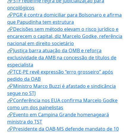
🔗STF redefine regra de judicialização para
oncológicos
🔗PGR é contra domiciliar para Bolsonaro e afirma
que Papudinha tem estrutura
🔗Decisões sem método elevam o risco jurídico e
encarecem o capital, diz Marcelo Godke, referência
nacional em direito societário
🔗Justiça barra atuação da OMB e reforça
exclusividade da AMB na concessão de títulos de
especialista
🔗TCE-PE revê expressão “erro grosseiro” após
pedido da OAB
🔗Ministro Marco Buzzi é afastado e sindicância
segue no STJ
🔗Conferência nos EUA confirma Marcelo Godke
como um dos painelistas
🔗Evento em Campina Grande homenageará
ministra do TST
🔗Presidente da OAB-MS defende mandato de 10