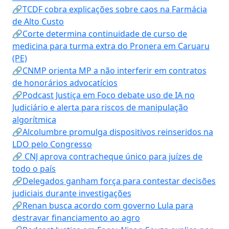
🔗TCDF cobra explicações sobre caos na Farmácia
de Alto Custo
🔗Corte determina continuidade de curso de
medicina para turma extra do Pronera em Caruaru
(PE)
🔗CNMP orienta MP a não interferir em contratos
de honorários advocatícios
🔗Podcast Justiça em Foco debate uso de IA no
Judiciário e alerta para riscos de manipulação
algorítmica
🔗Alcolumbre promulga dispositivos reinseridos na
LDO pelo Congresso
🔗 CNJ aprova contracheque único para juízes de
todo o país
🔗Delegados ganham força para contestar decisões
judiciais durante investigações
🔗Renan busca acordo com governo Lula para
destravar financiamento ao agro