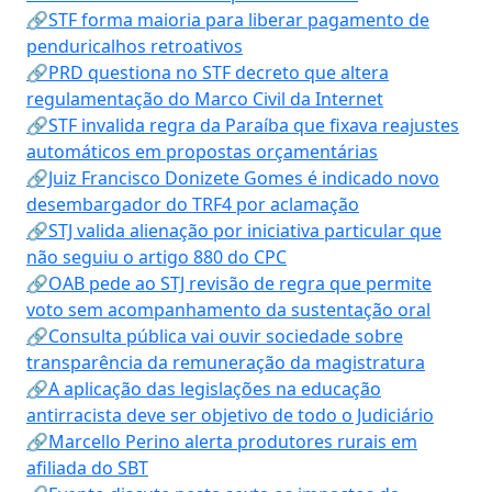
🔗STF forma maioria para liberar pagamento de
penduricalhos retroativos
🔗PRD questiona no STF decreto que altera
regulamentação do Marco Civil da Internet
🔗STF invalida regra da Paraíba que fixava reajustes
automáticos em propostas orçamentárias
🔗Juiz Francisco Donizete Gomes é indicado novo
desembargador do TRF4 por aclamação
🔗STJ valida alienação por iniciativa particular que
não seguiu o artigo 880 do CPC
🔗OAB pede ao STJ revisão de regra que permite
voto sem acompanhamento da sustentação oral
🔗Consulta pública vai ouvir sociedade sobre
transparência da remuneração da magistratura
🔗A aplicação das legislações na educação
antirracista deve ser objetivo de todo o Judiciário
🔗Marcello Perino alerta produtores rurais em
afiliada do SBT