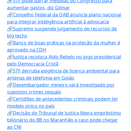
🔗STF pode barrar medidas do Congresso para
aumentar gastos, diz Gilmar
🔗Conselho Federal da OAB anuncia plano nacional
para integrar inteligência artificial à advocacia
🔗Supremo suspende julgamento de recursos de
big techs
🔗Banco de boas práticas na proteção da mulher é
aprovado na CDH
🔗Justiça recoloca Aldo Rebelo no jogo presidencial
pelo Democracia Cristã
🔗STF derruba exigência de licença ambiental para
antenas de telefonia em Goiás
🔗Desembargador mineiro será investigado por
supostos crimes sexuais
🔗Certidões de antecedentes criminais podem ter
modelo único no país
🔗Decisão do Tribunal de Justiça libera empréstimo
bilionário do BB no Maranhão e caso pode chegar
ao CNJ