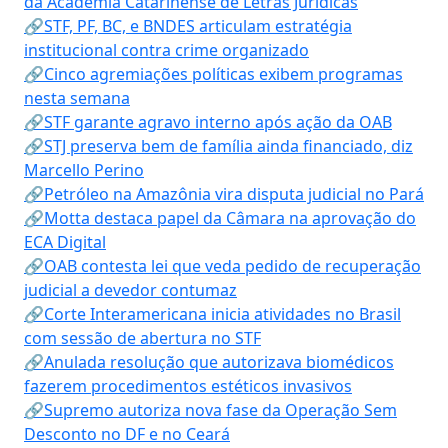
da Academia Catarinense de Letras Jurídicas
🔗STF, PF, BC, e BNDES articulam estratégia
institucional contra crime organizado
🔗Cinco agremiações políticas exibem programas
nesta semana
🔗STF garante agravo interno após ação da OAB
🔗STJ preserva bem de família ainda financiado, diz
Marcello Perino
🔗Petróleo na Amazônia vira disputa judicial no Pará
🔗Motta destaca papel da Câmara na aprovação do
ECA Digital
🔗OAB contesta lei que veda pedido de recuperação
judicial a devedor contumaz
🔗Corte Interamericana inicia atividades no Brasil
com sessão de abertura no STF
🔗Anulada resolução que autorizava biomédicos
fazerem procedimentos estéticos invasivos
🔗Supremo autoriza nova fase da Operação Sem
Desconto no DF e no Ceará