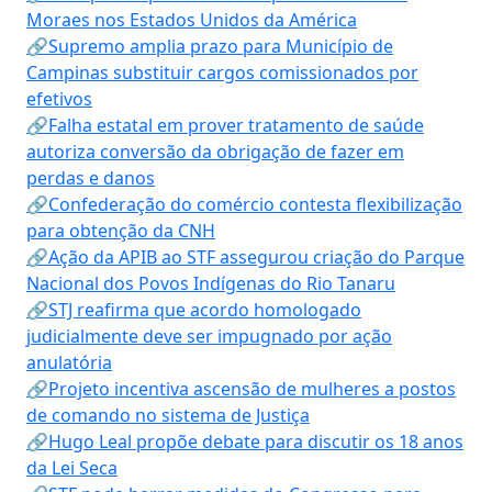
Moraes nos Estados Unidos da América
🔗Supremo amplia prazo para Município de
Campinas substituir cargos comissionados por
efetivos
🔗Falha estatal em prover tratamento de saúde
autoriza conversão da obrigação de fazer em
perdas e danos
🔗Confederação do comércio contesta flexibilização
para obtenção da CNH
🔗Ação da APIB ao STF assegurou criação do Parque
Nacional dos Povos Indígenas do Rio Tanaru
🔗STJ reafirma que acordo homologado
judicialmente deve ser impugnado por ação
anulatória
🔗Projeto incentiva ascensão de mulheres a postos
de comando no sistema de Justiça
🔗Hugo Leal propõe debate para discutir os 18 anos
da Lei Seca