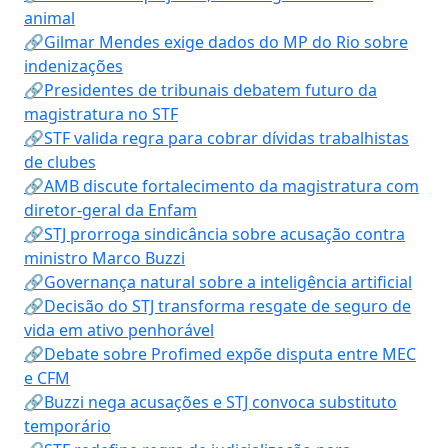
animal
🔗Gilmar Mendes exige dados do MP do Rio sobre
indenizações
🔗Presidentes de tribunais debatem futuro da
magistratura no STF
🔗STF valida regra para cobrar dívidas trabalhistas
de clubes
🔗AMB discute fortalecimento da magistratura com
diretor-geral da Enfam
🔗STJ prorroga sindicância sobre acusação contra
ministro Marco Buzzi
🔗Governança natural sobre a inteligência artificial
🔗Decisão do STJ transforma resgate de seguro de
vida em ativo penhorável
🔗Debate sobre Profimed expõe disputa entre MEC
e CFM
🔗Buzzi nega acusações e STJ convoca substituto
temporário