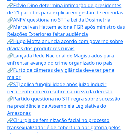
🔗Flávio Dino determina intimação de presidentes
de 21 partidos para explicarem gestão de emendas
🔗ANPV questiona no STF a Lei da Dosimetria
🔗Marcel van Hattem aciona PGR após ministro das
Relações Exteriores faltar audiência
🔗Hugo Motta anuncia acordo com governo sobre
dívidas dos produtores rurais
🔗Lançada Rede Nacional de Magistrados para
enfrentar avanço do crime organizado no país
🔗Furto de câmeras de vigilância deve ter pena
maior
🔗STJ aplica fungibilidade após juízo induzir
recorrente em erro sobre natureza da decisão
🔗Partido questiona no STF regra sobre sucessão
na presidência da Assembleia Legislativa do
Amazonas
🔗Cirurgia de feminização facial no processo
transexualizador é de cobertura obrigatória pelos