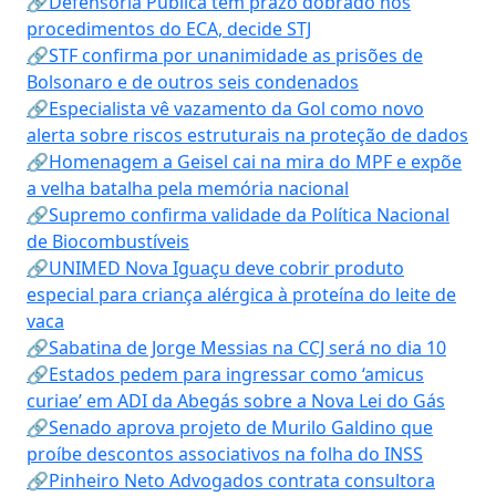
🔗Defensoria Pública tem prazo dobrado nos
procedimentos do ECA, decide STJ
🔗STF confirma por unanimidade as prisões de
Bolsonaro e de outros seis condenados
🔗Especialista vê vazamento da Gol como novo
alerta sobre riscos estruturais na proteção de dados
🔗Homenagem a Geisel cai na mira do MPF e expõe
a velha batalha pela memória nacional
🔗Supremo confirma validade da Política Nacional
de Biocombustíveis
🔗UNIMED Nova Iguaçu deve cobrir produto
especial para criança alérgica à proteína do leite de
vaca
🔗Sabatina de Jorge Messias na CCJ será no dia 10
🔗Estados pedem para ingressar como ‘amicus
curiae’ em ADI da Abegás sobre a Nova Lei do Gás
🔗Senado aprova projeto de Murilo Galdino que
proíbe descontos associativos na folha do INSS
🔗Pinheiro Neto Advogados contrata consultora