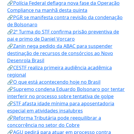
🔗Polícia Federal deflagra nova fase da Operação
Compliance na manhã desta quinta
🔗PGR se manifesta contra revisão da condenação
de Bolsonaro
🔗2ª Turma do STF confirma prisão preventiva de
pai e primo de Daniel Vorcaro
🔗Zanin nega pedido da ABAC para suspender
destinação de recursos de consórcios ao Novo
Desenrola Brasil
🔗CESTF realiza primeira audiência acadêmica
regional
🔗O que está acontecendo hoje no Brasil
🔗Supremo condena Eduardo Bolsonaro por tentar
interferir no processo sobre tentativa de golpe
🔗STF afasta idade mínima para aposentadoria
especial em atividades insalubres
🔗Reforma Tributária pode reequilibrar a
concorrência no setor do Cobre
🔗AGU pedirá para atuar em processo contra