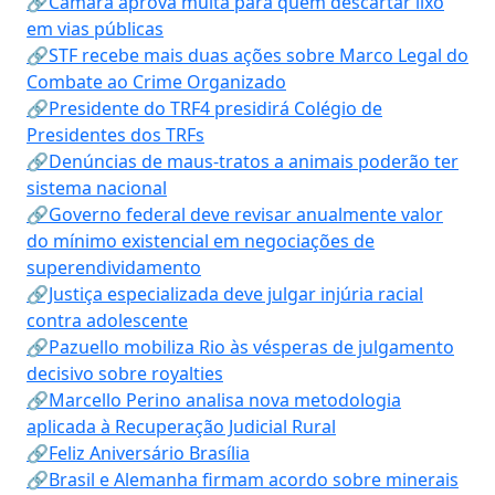
🔗Câmara aprova multa para quem descartar lixo
em vias públicas
🔗STF recebe mais duas ações sobre Marco Legal do
Combate ao Crime Organizado
🔗Presidente do TRF4 presidirá Colégio de
Presidentes dos TRFs
🔗Denúncias de maus-tratos a animais poderão ter
sistema nacional
🔗Governo federal deve revisar anualmente valor
do mínimo existencial em negociações de
superendividamento
🔗Justiça especializada deve julgar injúria racial
contra adolescente
🔗Pazuello mobiliza Rio às vésperas de julgamento
decisivo sobre royalties
🔗Marcello Perino analisa nova metodologia
aplicada à Recuperação Judicial Rural
🔗Feliz Aniversário Brasília
🔗Brasil e Alemanha firmam acordo sobre minerais