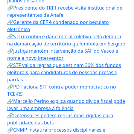
planos de saúde
🔗Presidente do TRF1 recebe visita institucional de
representantes da Anafe
🔗Gerente da CEF é condenado por peculato
eletrônico
🔗STJ reconhece dano moral coletivo pela demora
na demarcação de território quilombola em Sergipe
🔗Justiça mantém intervenção da SAF do Vasco e
nomeia novo interventor
🔗STF valida regras que destinam 30% dos fundos
eleitorais para candidaturas de pessoas pretas e
pardas
🔗PDT aciona STF contra poder monocrático no
TCE-RS
🔗Marcello Perino explica quando dívida fiscal pode
levar uma empresa à falência
🔗Defensores pedem regras mais rígidas para
publicidade das bets
🔗CNMP instaura processos disciplinares e