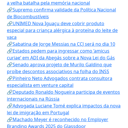
a velha batalha pela memória nacional
🔗Supremo confirma validade da Política Nacional
de Biocombustíveis
🔗UNIMED Nova Iguaçu deve cobrir produto
especial para criança alérgica à proteína do leite de
vaca
🔗Sabatina de Jorge Messias na CCJ será no dia 10
🔗Estados pedem para ingressar como ‘amicus
curiae’ em ADI da Abegás sobre a Nova Lei do Gás
🔗Senado aprova projeto de Murilo Galdino que
proíbe descontos associativos na folha do INSS
🔗Pinheiro Neto Advogados contrata consultora
especialista em venture capital
🔗Deputado Ronaldo Nogueira participa de eventos
internacionais na Rússia
🔗Advogada Luciane Tomé explica impactos da nova
lei de imigração em Portugal
🔗Machado Meyer é reconhecido no Employer
Branding Awards 2025 do Glassdoor