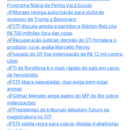
Programa Maria da Penha Vai à Escola
🔗Moraes revoga autorização para visita de
assessor de Trump a Bolsonaro
🔗STF discute anistia a partidos e Márlon Reis cita
R$ 700 milhões fora das cotas
🔗Recuperação judicial: decisão do STJ fortalece o
produtor rural, avalia Marcello Perino
🔗Juizado do DF fixa indenização de R$ 12 mil contra
Uber
🔗TJ de Rondônia é o mais rápido do país em casos
de feminicídio
🔗STF libera vaquejadas, mas exige bem-estar
animal
🔗Gilmar Mendes exige dados do MP do Rio sobre
indenizações
🔗Presidentes de tribunais debatem futuro da
magistratura no STF
🔗STF valida regra para cobrar dívidas trabalhistas