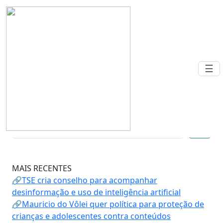
Warning
: Undefined array key 0 in
/home/nr7cjoew/public_html/Class/categorias.class.ph
on line
74
☰
NEWSLETTER
🔍
MAIS RECENTES
🔗TSE cria conselho para acompanhar
desinformação e uso de inteligência artificial
🔗Mauricio do Vôlei quer política para proteção de
crianças e adolescentes contra conteúdos