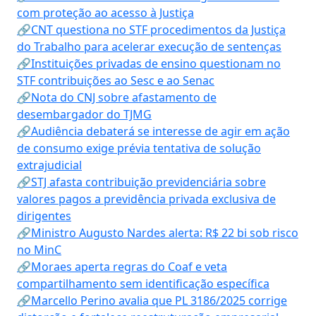
com proteção ao acesso à Justiça
🔗CNT questiona no STF procedimentos da Justiça
do Trabalho para acelerar execução de sentenças
🔗Instituições privadas de ensino questionam no
STF contribuições ao Sesc e ao Senac
🔗Nota do CNJ sobre afastamento de
desembargador do TJMG
🔗Audiência debaterá se interesse de agir em ação
de consumo exige prévia tentativa de solução
extrajudicial
🔗STJ afasta contribuição previdenciária sobre
valores pagos a previdência privada exclusiva de
dirigentes
🔗Ministro Augusto Nardes alerta: R$ 22 bi sob risco
no MinC
🔗Moraes aperta regras do Coaf e veta
compartilhamento sem identificação específica
🔗Marcello Perino avalia que PL 3186/2025 corrige