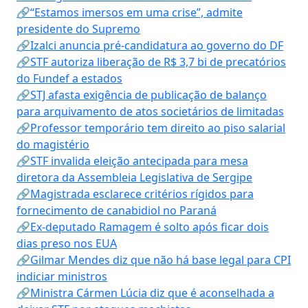
🔗“Estamos imersos em uma crise”, admite
presidente do Supremo
🔗Izalci anuncia pré-candidatura ao governo do DF
🔗STF autoriza liberação de R$ 3,7 bi de precatórios
do Fundef a estados
🔗STJ afasta exigência de publicação de balanço
para arquivamento de atos societários de limitadas
🔗Professor temporário tem direito ao piso salarial
do magistério
🔗STF invalida eleição antecipada para mesa
diretora da Assembleia Legislativa de Sergipe
🔗Magistrada esclarece critérios rígidos para
fornecimento de canabidiol no Paraná
🔗Ex-deputado Ramagem é solto após ficar dois
dias preso nos EUA
🔗Gilmar Mendes diz que não há base legal para CPI
indiciar ministros
🔗Ministra Cármen Lúcia diz que é aconselhada a