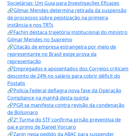
Societárias: Um Guia para Investigações Eficazes
🔗Gilmar Mendes determina retirada da suspensão
de processos sobre pejotização na primeira
instância e nos TRTs
🔗Fachin destaca trajetória institucional do ministro
Gilmar Mendes no Supremo
🔗Citação de empresa estrangeira por meio de
representante no Brasil exige prova da
representação
🔗Empregados e aposentados dos Correios criticam
desconto de 24% no salário para cobrir déficit do
Postalis
🔗Polícia Federal deflagra nova fase da Operação
Compliance na manhã desta quinta
🔗PGR se manifesta contra revisão da condenação
de Bolsonaro
🔗2ª Turma do STF confirma prisão preventiva de
pai e primo de Daniel Vorcaro
🔗Zanin nega pedido da ABAC para suspender