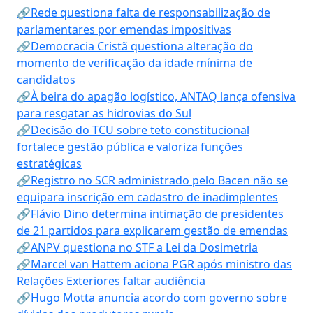
🔗Rede questiona falta de responsabilização de
parlamentares por emendas impositivas
🔗Democracia Cristã questiona alteração do
momento de verificação da idade mínima de
candidatos
🔗À beira do apagão logístico, ANTAQ lança ofensiva
para resgatar as hidrovias do Sul
🔗Decisão do TCU sobre teto constitucional
fortalece gestão pública e valoriza funções
estratégicas
🔗Registro no SCR administrado pelo Bacen não se
equipara inscrição em cadastro de inadimplentes
🔗Flávio Dino determina intimação de presidentes
de 21 partidos para explicarem gestão de emendas
🔗ANPV questiona no STF a Lei da Dosimetria
🔗Marcel van Hattem aciona PGR após ministro das
Relações Exteriores faltar audiência
🔗Hugo Motta anuncia acordo com governo sobre