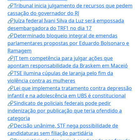
🔗Tribunal inicia julgamento de recursos que pedem
cassação do governador do RJ
🔗Juíza federal Ivani Silva da Luz será empossada
desembargadora do TRF1 no dia 17
🔗Determinado bloqueio integral de emendas
parlamentares propostas por Eduardo Bolsonaro e
Ramagem
🔗JT tem competência para julgar ações que
apontam responsabilidade da Braskem em Maceió
🔗TSE ilumina cúpulas de laranja pelo fim da
violência contra as mulheres
🔗Lei que implementa tratamento contra depressão
infantil e na adolescência em UBS é constitucional
🔗Sindicato de policiais federais pode pedir
indenização por publicação que teria ofendido a
categoria
🔗Decisão unânime, STF nega possibilidade de
candidaturas sem filiação partidária