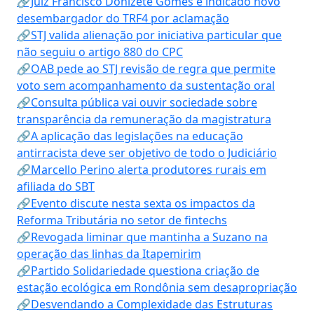
🔗Juiz Francisco Donizete Gomes é indicado novo
desembargador do TRF4 por aclamação
🔗STJ valida alienação por iniciativa particular que
não seguiu o artigo 880 do CPC
🔗OAB pede ao STJ revisão de regra que permite
voto sem acompanhamento da sustentação oral
🔗Consulta pública vai ouvir sociedade sobre
transparência da remuneração da magistratura
🔗A aplicação das legislações na educação
antirracista deve ser objetivo de todo o Judiciário
🔗Marcello Perino alerta produtores rurais em
afiliada do SBT
🔗Evento discute nesta sexta os impactos da
Reforma Tributária no setor de fintechs
🔗Revogada liminar que mantinha a Suzano na
operação das linhas da Itapemirim
🔗Partido Solidariedade questiona criação de
estação ecológica em Rondônia sem desapropriação
🔗Desvendando a Complexidade das Estruturas