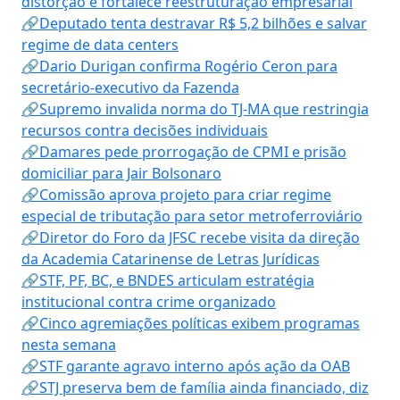
distorção e fortalece reestruturação empresarial
🔗Deputado tenta destravar R$ 5,2 bilhões e salvar
regime de data centers
🔗Dario Durigan confirma Rogério Ceron para
secretário-executivo da Fazenda
🔗Supremo invalida norma do TJ-MA que restringia
recursos contra decisões individuais
🔗Damares pede prorrogação de CPMI e prisão
domiciliar para Jair Bolsonaro
🔗Comissão aprova projeto para criar regime
especial de tributação para setor metroferroviário
🔗Diretor do Foro da JFSC recebe visita da direção
da Academia Catarinense de Letras Jurídicas
🔗STF, PF, BC, e BNDES articulam estratégia
institucional contra crime organizado
🔗Cinco agremiações políticas exibem programas
nesta semana
🔗STF garante agravo interno após ação da OAB
🔗STJ preserva bem de família ainda financiado, diz