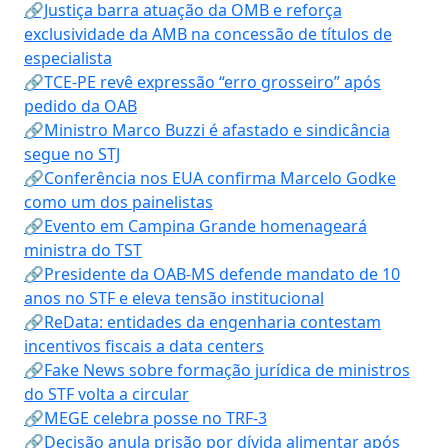
🔗Justiça barra atuação da OMB e reforça
exclusividade da AMB na concessão de títulos de
especialista
🔗TCE-PE revê expressão “erro grosseiro” após
pedido da OAB
🔗Ministro Marco Buzzi é afastado e sindicância
segue no STJ
🔗Conferência nos EUA confirma Marcelo Godke
como um dos painelistas
🔗Evento em Campina Grande homenageará
ministra do TST
🔗Presidente da OAB-MS defende mandato de 10
anos no STF e eleva tensão institucional
🔗ReData: entidades da engenharia contestam
incentivos fiscais a data centers
🔗Fake News sobre formação jurídica de ministros
do STF volta a circular
🔗MEGE celebra posse no TRF-3
🔗Decisão anula prisão por dívida alimentar após