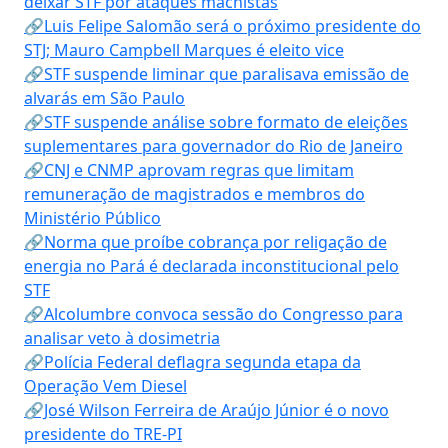
deixar STF por ataques machistas
🔗Luis Felipe Salomão será o próximo presidente do
STJ; Mauro Campbell Marques é eleito vice
🔗STF suspende liminar que paralisava emissão de
alvarás em São Paulo
🔗STF suspende análise sobre formato de eleições
suplementares para governador do Rio de Janeiro
🔗CNJ e CNMP aprovam regras que limitam
remuneração de magistrados e membros do
Ministério Público
🔗Norma que proíbe cobrança por religação de
energia no Pará é declarada inconstitucional pelo
STF
🔗Alcolumbre convoca sessão do Congresso para
analisar veto à dosimetria
🔗Polícia Federal deflagra segunda etapa da
Operação Vem Diesel
🔗José Wilson Ferreira de Araújo Júnior é o novo
presidente do TRE-PI