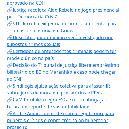
aprovado na CDH
🔗Justiça recoloca Aldo Rebelo no jogo presidencial
pelo Democracia Cristã
🔗STF derruba exigência de licença ambiental para
antenas de telefonia em Goiás
🔗Desembargador mineiro será investigado por
supostos crimes sexuais
🔗Certidões de antecedentes criminais podem ter
modelo único no país
🔗Decisão do Tribunal de Justiça libera empréstimo
bilionário do BB no Maranhão e caso pode chegar
ao CNJ
🔗Sindilegis ajuíza ação coletiva para afastar IR
sobre juros de mora em precatórios e RPVs
🔗CVM flexibiliza regra ESG e retira obrigação
futura de reporte de sustentabilidade
🔗André Amaral defende marco regulatório para
minerais críticos e cobra crédito ao minerador
brasileiro