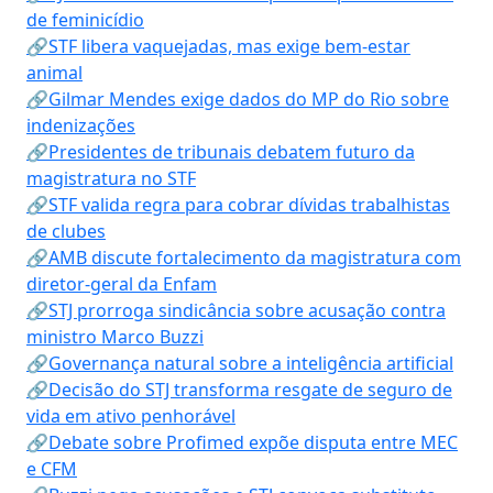
de feminicídio
🔗STF libera vaquejadas, mas exige bem-estar
animal
🔗Gilmar Mendes exige dados do MP do Rio sobre
indenizações
🔗Presidentes de tribunais debatem futuro da
magistratura no STF
🔗STF valida regra para cobrar dívidas trabalhistas
de clubes
🔗AMB discute fortalecimento da magistratura com
diretor-geral da Enfam
🔗STJ prorroga sindicância sobre acusação contra
ministro Marco Buzzi
🔗Governança natural sobre a inteligência artificial
🔗Decisão do STJ transforma resgate de seguro de
vida em ativo penhorável
🔗Debate sobre Profimed expõe disputa entre MEC
e CFM