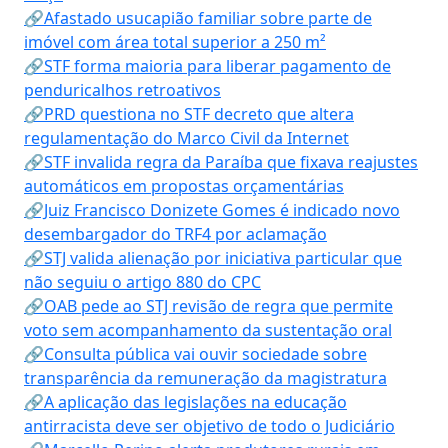
🔗Afastado usucapião familiar sobre parte de
imóvel com área total superior a 250 m²
🔗STF forma maioria para liberar pagamento de
penduricalhos retroativos
🔗PRD questiona no STF decreto que altera
regulamentação do Marco Civil da Internet
🔗STF invalida regra da Paraíba que fixava reajustes
automáticos em propostas orçamentárias
🔗Juiz Francisco Donizete Gomes é indicado novo
desembargador do TRF4 por aclamação
🔗STJ valida alienação por iniciativa particular que
não seguiu o artigo 880 do CPC
🔗OAB pede ao STJ revisão de regra que permite
voto sem acompanhamento da sustentação oral
🔗Consulta pública vai ouvir sociedade sobre
transparência da remuneração da magistratura
🔗A aplicação das legislações na educação
antirracista deve ser objetivo de todo o Judiciário