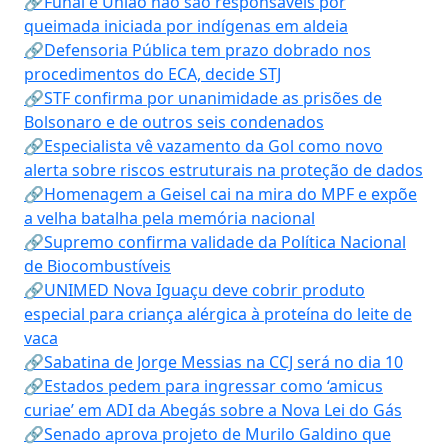
🔗Funai e União não são responsáveis por
queimada iniciada por indígenas em aldeia
🔗Defensoria Pública tem prazo dobrado nos
procedimentos do ECA, decide STJ
🔗STF confirma por unanimidade as prisões de
Bolsonaro e de outros seis condenados
🔗Especialista vê vazamento da Gol como novo
alerta sobre riscos estruturais na proteção de dados
🔗Homenagem a Geisel cai na mira do MPF e expõe
a velha batalha pela memória nacional
🔗Supremo confirma validade da Política Nacional
de Biocombustíveis
🔗UNIMED Nova Iguaçu deve cobrir produto
especial para criança alérgica à proteína do leite de
vaca
🔗Sabatina de Jorge Messias na CCJ será no dia 10
🔗Estados pedem para ingressar como ‘amicus
curiae’ em ADI da Abegás sobre a Nova Lei do Gás
🔗Senado aprova projeto de Murilo Galdino que