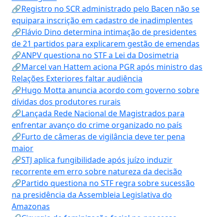
🔗Registro no SCR administrado pelo Bacen não se
equipara inscrição em cadastro de inadimplentes
🔗Flávio Dino determina intimação de presidentes
de 21 partidos para explicarem gestão de emendas
🔗ANPV questiona no STF a Lei da Dosimetria
🔗Marcel van Hattem aciona PGR após ministro das
Relações Exteriores faltar audiência
🔗Hugo Motta anuncia acordo com governo sobre
dívidas dos produtores rurais
🔗Lançada Rede Nacional de Magistrados para
enfrentar avanço do crime organizado no país
🔗Furto de câmeras de vigilância deve ter pena
maior
🔗STJ aplica fungibilidade após juízo induzir
recorrente em erro sobre natureza da decisão
🔗Partido questiona no STF regra sobre sucessão
na presidência da Assembleia Legislativa do
Amazonas