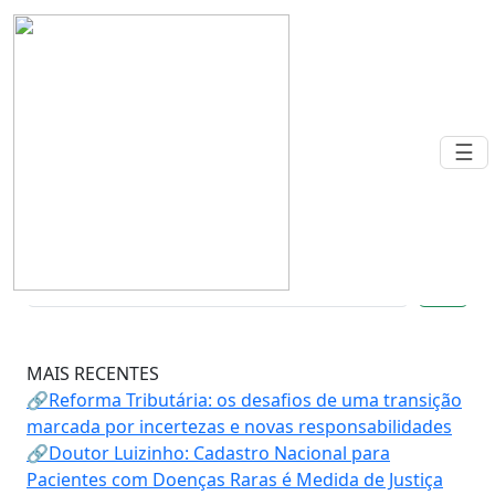
Warning
: Undefined array key 0 in
/home/nr7cjoew/public_html/Class/categorias.class.ph
on line
74
☰
NEWSLETTER
🔍
MAIS RECENTES
🔗Reforma Tributária: os desafios de uma transição
marcada por incertezas e novas responsabilidades
🔗Doutor Luizinho: Cadastro Nacional para
Pacientes com Doenças Raras é Medida de Justiça