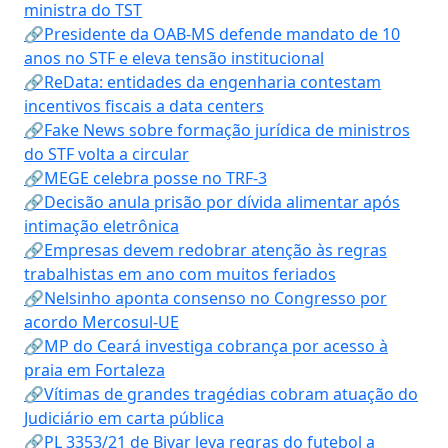
ministra do TST
🔗Presidente da OAB-MS defende mandato de 10
anos no STF e eleva tensão institucional
🔗ReData: entidades da engenharia contestam
incentivos fiscais a data centers
🔗Fake News sobre formação jurídica de ministros
do STF volta a circular
🔗MEGE celebra posse no TRF-3
🔗Decisão anula prisão por dívida alimentar após
intimação eletrônica
🔗Empresas devem redobrar atenção às regras
trabalhistas em ano com muitos feriados
🔗Nelsinho aponta consenso no Congresso por
acordo Mercosul-UE
🔗MP do Ceará investiga cobrança por acesso à
praia em Fortaleza
🔗Vítimas de grandes tragédias cobram atuação do
Judiciário em carta pública
🔗PL 3353/21 de Bivar leva regras do futebol a