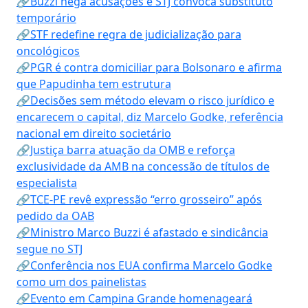
🔗Buzzi nega acusações e STJ convoca substituto
temporário
🔗STF redefine regra de judicialização para
oncológicos
🔗PGR é contra domiciliar para Bolsonaro e afirma
que Papudinha tem estrutura
🔗Decisões sem método elevam o risco jurídico e
encarecem o capital, diz Marcelo Godke, referência
nacional em direito societário
🔗Justiça barra atuação da OMB e reforça
exclusividade da AMB na concessão de títulos de
especialista
🔗TCE-PE revê expressão “erro grosseiro” após
pedido da OAB
🔗Ministro Marco Buzzi é afastado e sindicância
segue no STJ
🔗Conferência nos EUA confirma Marcelo Godke
como um dos painelistas
🔗Evento em Campina Grande homenageará