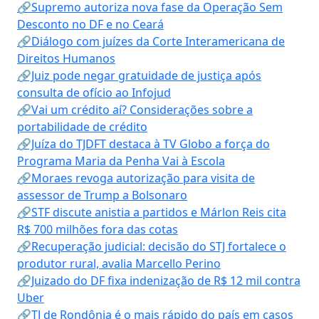
🔗Supremo autoriza nova fase da Operação Sem
Desconto no DF e no Ceará
🔗Diálogo com juízes da Corte Interamericana de
Direitos Humanos
🔗Juiz pode negar gratuidade de justiça após
consulta de ofício ao Infojud
🔗Vai um crédito aí? Considerações sobre a
portabilidade de crédito
🔗Juíza do TJDFT destaca à TV Globo a força do
Programa Maria da Penha Vai à Escola
🔗Moraes revoga autorização para visita de
assessor de Trump a Bolsonaro
🔗STF discute anistia a partidos e Márlon Reis cita
R$ 700 milhões fora das cotas
🔗Recuperação judicial: decisão do STJ fortalece o
produtor rural, avalia Marcello Perino
🔗Juizado do DF fixa indenização de R$ 12 mil contra
Uber
🔗TJ de Rondônia é o mais rápido do país em casos