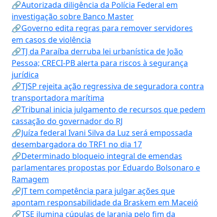
🔗Autorizada diligência da Polícia Federal em
investigação sobre Banco Master
🔗Governo edita regras para remover servidores
em casos de violência
🔗TJ da Paraíba derruba lei urbanística de João
Pessoa; CRECI-PB alerta para riscos à segurança
jurídica
🔗TJSP rejeita ação regressiva de seguradora contra
transportadora marítima
🔗Tribunal inicia julgamento de recursos que pedem
cassação do governador do RJ
🔗Juíza federal Ivani Silva da Luz será empossada
desembargadora do TRF1 no dia 17
🔗Determinado bloqueio integral de emendas
parlamentares propostas por Eduardo Bolsonaro e
Ramagem
🔗JT tem competência para julgar ações que
apontam responsabilidade da Braskem em Maceió
🔗TSE ilumina cúpulas de laranja pelo fim da