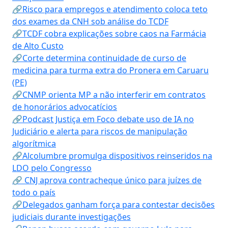
🔗Risco para empregos e atendimento coloca teto
dos exames da CNH sob análise do TCDF
🔗TCDF cobra explicações sobre caos na Farmácia
de Alto Custo
🔗Corte determina continuidade de curso de
medicina para turma extra do Pronera em Caruaru
(PE)
🔗CNMP orienta MP a não interferir em contratos
de honorários advocatícios
🔗Podcast Justiça em Foco debate uso de IA no
Judiciário e alerta para riscos de manipulação
algorítmica
🔗Alcolumbre promulga dispositivos reinseridos na
LDO pelo Congresso
🔗 CNJ aprova contracheque único para juízes de
todo o país
🔗Delegados ganham força para contestar decisões
judiciais durante investigações