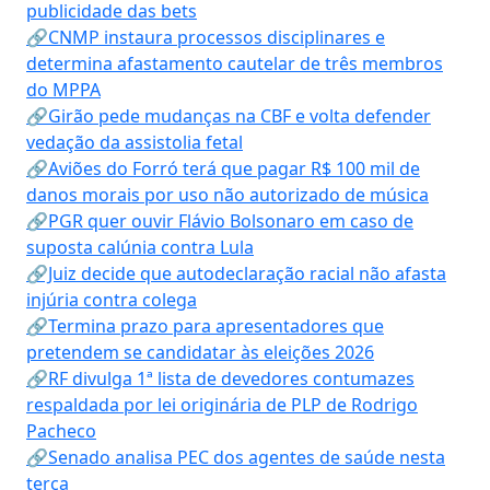
publicidade das bets
🔗CNMP instaura processos disciplinares e
determina afastamento cautelar de três membros
do MPPA
🔗Girão pede mudanças na CBF e volta defender
vedação da assistolia fetal
🔗Aviões do Forró terá que pagar R$ 100 mil de
danos morais por uso não autorizado de música
🔗PGR quer ouvir Flávio Bolsonaro em caso de
suposta calúnia contra Lula
🔗Juiz decide que autodeclaração racial não afasta
injúria contra colega
🔗Termina prazo para apresentadores que
pretendem se candidatar às eleições 2026
🔗RF divulga 1ª lista de devedores contumazes
respaldada por lei originária de PLP de Rodrigo
Pacheco
🔗Senado analisa PEC dos agentes de saúde nesta
terça