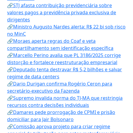
🔗STJ afasta contribuição previdenciária sobre
valores pagos a previdência privada exclusiva de
dirigentes
🔗Ministro Augusto Nardes alerta: R$ 22 bi sob risco
no MinC
🔗Moraes aperta regras do Coaf e veta
compartilhamento sem identificação específica
🔗Marcello Perino avalia que PL 3186/2025 corrige
distorção e fortalece reestruturação empresarial
🔗Deputado tenta destravar R$ 5,2 bilhões e salvar
regime de data centers
🔗Dario Durigan confirma Rogério Ceron para
secretário-executivo da Fazenda
🔗Supremo invalida norma do TJ-MA que restringia
recursos contra decisões individuais
🔗Damares pede prorrogação de CPMI e prisão
domiciliar para Jair Bolsonaro
🔗Comissão aprova projeto para criar regime