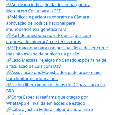
🔗Aprovada indicação da desembargadora
Margareth Costa para o TST
🔗Médicos e pacientes cobram na Câmara
aprovação de política nacional para
imunodeficiência genética rara
🔗Partido questiona no STF operações com
empresa de mineração de terras raras
🔗STJ: maconha para uso pessoal deixa de ser crime,
mas não escapa da punição na prisão
🔗Caso Messias: rejeição no Senado expõe falha de
articulação de Lula com Davi
🔗Associação dos Magistrados pede prazo maior
para limitar penduricalhos
🔗Fachin libera venda de bens do DF para socorrer
BRB
🔗Corte Especial reafirma que citação por
WhatsApp é inválida em ações de estado
🔗Cabe à Justiça Federal julgar disputa entre