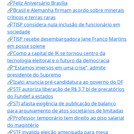
🔗Feliz Aniversário Brasília
🔗Brasil e Alemanha firmam acordo sobre minerais
críticos e terras raras
🔗TJSP considera nula inclusão de funcionário em
sociedade
🔗TJSP recebe desembargadora Jane Franco Martins
em posse solene
🔗Como a capital de JK se tornou centro da
tecnologia eleitoral e o futuro da democracia
🔗“Estamos imersos em uma crise”, admite
presidente do Supremo
🔗Izalci anuncia pré-candidatura ao governo do DF
🔗STF autoriza liberação de R$ 3,7 bi de precatórios
do Fundef a estados
🔗STJ afasta exigência de publicação de balanço
para arquivamento de atos societários de limitadas
🔗Professor temporário tem direito ao piso salarial
do magistério
🔗STF invalida eleição antecipada para mesa