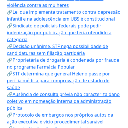
violência contra as mulheres
🔗Lei que implementa tratamento contra depressão
infantil e na adolescência em UBS é constitucional
🔗Sindicato de policiais federais pode pedir
indenização por publicação que teria ofendido a
categoria
🔗Decisão unânime, STF nega possibilidade de
candidaturas sem filiação partidária
🔗Proprietária de drogaria é condenada por fraude
no programa Farmácia Popular
🔗STF determina que general Heleno passe por
perícia médica para comprovação de estado de
saúde
🔗Ausência de consulta prévia não caracteriza dano
coletivo em nomeação interna da administração
pública
🔗Protocolo de embargos nos próprios autos da
ação executiva é vício procedimental sanável