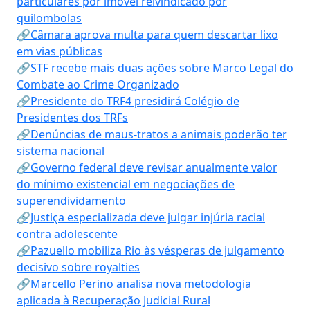
particulares por imóvel reivindicado por
quilombolas
🔗Câmara aprova multa para quem descartar lixo
em vias públicas
🔗STF recebe mais duas ações sobre Marco Legal do
Combate ao Crime Organizado
🔗Presidente do TRF4 presidirá Colégio de
Presidentes dos TRFs
🔗Denúncias de maus-tratos a animais poderão ter
sistema nacional
🔗Governo federal deve revisar anualmente valor
do mínimo existencial em negociações de
superendividamento
🔗Justiça especializada deve julgar injúria racial
contra adolescente
🔗Pazuello mobiliza Rio às vésperas de julgamento
decisivo sobre royalties
🔗Marcello Perino analisa nova metodologia
aplicada à Recuperação Judicial Rural