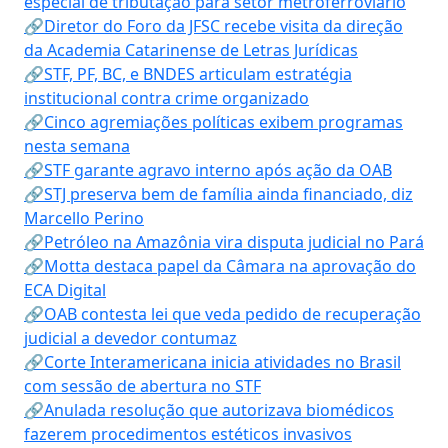
especial de tributação para setor metroferroviário
🔗Diretor do Foro da JFSC recebe visita da direção
da Academia Catarinense de Letras Jurídicas
🔗STF, PF, BC, e BNDES articulam estratégia
institucional contra crime organizado
🔗Cinco agremiações políticas exibem programas
nesta semana
🔗STF garante agravo interno após ação da OAB
🔗STJ preserva bem de família ainda financiado, diz
Marcello Perino
🔗Petróleo na Amazônia vira disputa judicial no Pará
🔗Motta destaca papel da Câmara na aprovação do
ECA Digital
🔗OAB contesta lei que veda pedido de recuperação
judicial a devedor contumaz
🔗Corte Interamericana inicia atividades no Brasil
com sessão de abertura no STF
🔗Anulada resolução que autorizava biomédicos
fazerem procedimentos estéticos invasivos