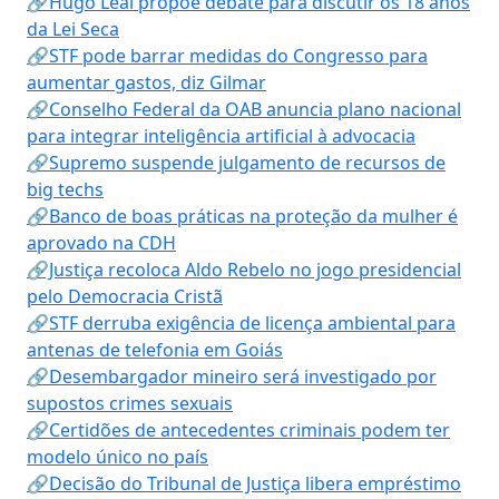
🔗Hugo Leal propõe debate para discutir os 18 anos
da Lei Seca
🔗STF pode barrar medidas do Congresso para
aumentar gastos, diz Gilmar
🔗Conselho Federal da OAB anuncia plano nacional
para integrar inteligência artificial à advocacia
🔗Supremo suspende julgamento de recursos de
big techs
🔗Banco de boas práticas na proteção da mulher é
aprovado na CDH
🔗Justiça recoloca Aldo Rebelo no jogo presidencial
pelo Democracia Cristã
🔗STF derruba exigência de licença ambiental para
antenas de telefonia em Goiás
🔗Desembargador mineiro será investigado por
supostos crimes sexuais
🔗Certidões de antecedentes criminais podem ter
modelo único no país
🔗Decisão do Tribunal de Justiça libera empréstimo