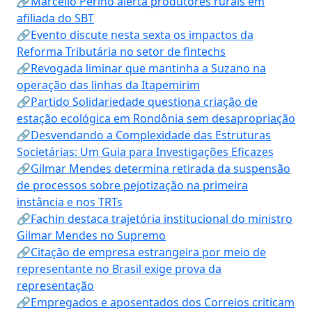
🔗Marcello Perino alerta produtores rurais em
afiliada do SBT
🔗Evento discute nesta sexta os impactos da
Reforma Tributária no setor de fintechs
🔗Revogada liminar que mantinha a Suzano na
operação das linhas da Itapemirim
🔗Partido Solidariedade questiona criação de
estação ecológica em Rondônia sem desapropriação
🔗Desvendando a Complexidade das Estruturas
Societárias: Um Guia para Investigações Eficazes
🔗Gilmar Mendes determina retirada da suspensão
de processos sobre pejotização na primeira
instância e nos TRTs
🔗Fachin destaca trajetória institucional do ministro
Gilmar Mendes no Supremo
🔗Citação de empresa estrangeira por meio de
representante no Brasil exige prova da
representação
🔗Empregados e aposentados dos Correios criticam