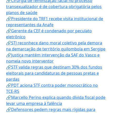
🔗Cirurgia de feminização facial no processo
transexualizador é de cobertura obrigatória pelos
planos de saúde
🔗Presidente do TRF1 recebe visita institucional de
representantes da Anafe
🔗Gerente da CEF é condenado por peculato
eletrônico
🔗STJ reconhece dano moral coletivo pela demora
na demarcação de território quilombola em Sergipe
🔗Justiça mantém intervenção da SAF do Vasco e
nomeia novo interventor
🔗STF valida regras que destinam 30% dos fundos
eleitorais para candidaturas de pessoas pretas e
pardas
🔗PDT aciona STF contra poder monocrático no
TCE-RS
🔗Marcello Perino explica quando dívida fiscal pode
levar uma empresa à falência
🔗Defensores pedem regras mais rígidas para