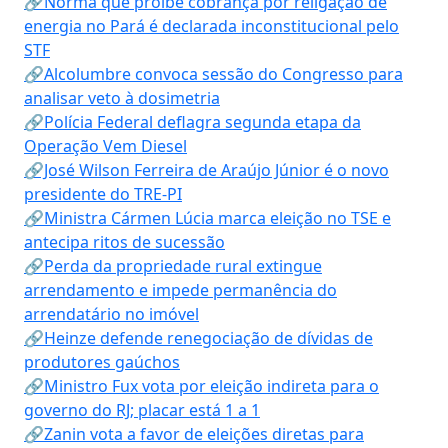
🔗Norma que proíbe cobrança por religação de
energia no Pará é declarada inconstitucional pelo
STF
🔗Alcolumbre convoca sessão do Congresso para
analisar veto à dosimetria
🔗Polícia Federal deflagra segunda etapa da
Operação Vem Diesel
🔗José Wilson Ferreira de Araújo Júnior é o novo
presidente do TRE-PI
🔗Ministra Cármen Lúcia marca eleição no TSE e
antecipa ritos de sucessão
🔗Perda da propriedade rural extingue
arrendamento e impede permanência do
arrendatário no imóvel
🔗Heinze defende renegociação de dívidas de
produtores gaúchos
🔗Ministro Fux vota por eleição indireta para o
governo do RJ; placar está 1 a 1
🔗Zanin vota a favor de eleições diretas para