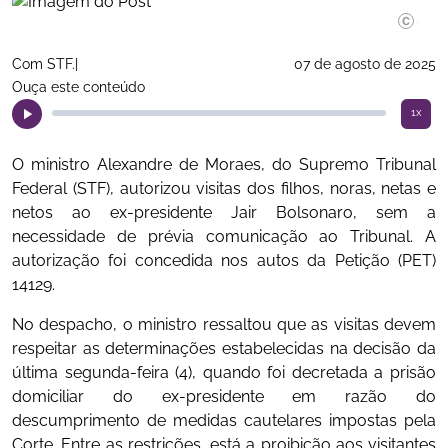
Gustavo
Com STF.|
07 de agosto de 2025
Ouça este conteúdo
1x
O ministro Alexandre de Moraes, do Supremo Tribunal
Federal (STF), autorizou visitas dos filhos, noras, netas e
netos ao ex-presidente Jair Bolsonaro, sem a
necessidade de prévia comunicação ao Tribunal. A
autorização foi concedida nos autos da Petição (PET)
14129.
No despacho, o ministro ressaltou que as visitas devem
respeitar as determinações estabelecidas na decisão da
última segunda-feira (4), quando foi decretada a prisão
domiciliar do ex-presidente em razão do
descumprimento de medidas cautelares impostas pela
Corte. Entre as restrições, está a proibição aos visitantes