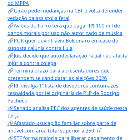
do MPPA
🔗Girão pede mudanças na CBF e volta defender
vedação da assistolia fetal
🔗Aviões do Forró terá que pagar R$ 100 mil de
danos morais por uso não autorizado de música
🔗PGR quer ouvir Flávio Bolsonaro em caso de
suposta calúnia contra Lula
🔗Juiz decide que autodeclaração racial não afasta
injúria contra colega
🔗Termina prazo para apresentadores que
pretendem se candidatar às eleições 2026
🔗RF divulga 1ª lista de devedores contumazes
respaldada por lei originária de PLP de Rodrigo
Pacheco
🔗Senado analisa PEC dos agentes de saúde nesta
terça
🔗Afastado usucapião familiar sobre parte de
imóvel com área total superior a 250 m²
🔗STF forma maioria para liberar pagamento de