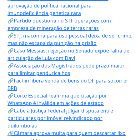
aprovação de política nacional para
imunodeficiência genética rara
🔗Partido questiona no STF operações com
empresa de mineração de terras raras
🔗STJ: maconha para uso pessoal deixa de ser crime,
mas não escapa da punição na prisão
🔗Caso Messias: rejeição no Senado expõe falha de
articulação de Lula com Davi
🔗Associação dos Magistrados pede prazo maior
para limitar penduricalhos
🔗Fachin libera venda de bens do DF para socorrer
BRB
🔗Corte Especial reafirma que citação por
WhatsApp é inválida em ações de estado
🔗Cabe à Justiça Federal julgar disputa entre
particulares por imóvel reivindicado por
quilombolas
🔗Câmara aprova multa para quem descartar lixo