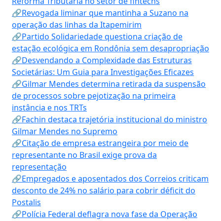
Reforma Tributária no setor de fintechs
🔗Revogada liminar que mantinha a Suzano na
operação das linhas da Itapemirim
🔗Partido Solidariedade questiona criação de
estação ecológica em Rondônia sem desapropriação
🔗Desvendando a Complexidade das Estruturas
Societárias: Um Guia para Investigações Eficazes
🔗Gilmar Mendes determina retirada da suspensão
de processos sobre pejotização na primeira
instância e nos TRTs
🔗Fachin destaca trajetória institucional do ministro
Gilmar Mendes no Supremo
🔗Citação de empresa estrangeira por meio de
representante no Brasil exige prova da
representação
🔗Empregados e aposentados dos Correios criticam
desconto de 24% no salário para cobrir déficit do
Postalis
🔗Polícia Federal deflagra nova fase da Operação