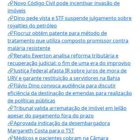
🔗Novo Código Civil pode incentivar invasão de
imóveis
🔗Dino pede vista e STF suspende julgamento sobre
royalties do petróleo
🔗Fiocruz obtém patente para método de
tratamento que utiliza composto promissor contra
malária resistente
🔗Renato Ewerton analisa reforma tributária e
recuperação judicial: o fim de uma era do improviso
🔗Justiça Federal afasta IR sobre juros de mora de
URV e garante restituição a servidores na Bahia
🔗Flávio Dino convoca audiência para discutir
eficiência da destinação de emendas para realização
de políticas públicas
🔗Tribunal valida arrematação de imóvel em leilão
apesar do pagamento fora do prazo
🔗Aprovada indicação da desembargadora
Margareth Costa para o TST
🔗Médicos e pacientes cobram na Câmara