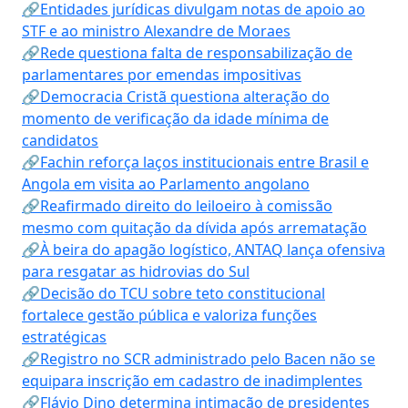
🔗Entidades jurídicas divulgam notas de apoio ao
STF e ao ministro Alexandre de Moraes
🔗Rede questiona falta de responsabilização de
parlamentares por emendas impositivas
🔗Democracia Cristã questiona alteração do
momento de verificação da idade mínima de
candidatos
🔗Fachin reforça laços institucionais entre Brasil e
Angola em visita ao Parlamento angolano
🔗Reafirmado direito do leiloeiro à comissão
mesmo com quitação da dívida após arrematação
🔗À beira do apagão logístico, ANTAQ lança ofensiva
para resgatar as hidrovias do Sul
🔗Decisão do TCU sobre teto constitucional
fortalece gestão pública e valoriza funções
estratégicas
🔗Registro no SCR administrado pelo Bacen não se
equipara inscrição em cadastro de inadimplentes
🔗Flávio Dino determina intimação de presidentes