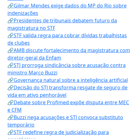
🔗Gilmar Mendes exige dados do MP do Rio sobre
indenizações
🔗Presidentes de tribunais debatem futuro da
magistratura no STF
🔗STF valida regra para cobrar dívidas trabalhistas
de clubes
🔗AMB discute fortalecimento da magistratura com
diretor-geral da Enfam
🔗STJ prorroga sindicância sobre acusação contra
ministro Marco Buzzi
🔗Governança natural sobre a inteligência artificial
🔗Decisão do STJ transforma resgate de seguro de
vida em ativo penhorável
🔗Debate sobre Profimed expõe disputa entre MEC
e CFM
🔗Buzzi nega acusações e STJ convoca substituto
temporário
🔗STF redefine regra de judicialização para