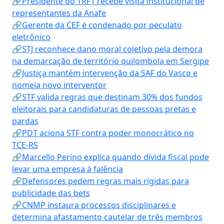
🔗Presidente do TRF1 recebe visita institucional de
representantes da Anafe
🔗Gerente da CEF é condenado por peculato
eletrônico
🔗STJ reconhece dano moral coletivo pela demora
na demarcação de território quilombola em Sergipe
🔗Justiça mantém intervenção da SAF do Vasco e
nomeia novo interventor
🔗STF valida regras que destinam 30% dos fundos
eleitorais para candidaturas de pessoas pretas e
pardas
🔗PDT aciona STF contra poder monocrático no
TCE-RS
🔗Marcello Perino explica quando dívida fiscal pode
levar uma empresa à falência
🔗Defensores pedem regras mais rígidas para
publicidade das bets
🔗CNMP instaura processos disciplinares e
determina afastamento cautelar de três membros