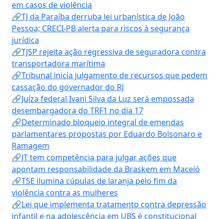
em casos de violência
🔗TJ da Paraíba derruba lei urbanística de João
Pessoa; CRECI-PB alerta para riscos à segurança
jurídica
🔗TJSP rejeita ação regressiva de seguradora contra
transportadora marítima
🔗Tribunal inicia julgamento de recursos que pedem
cassação do governador do RJ
🔗Juíza federal Ivani Silva da Luz será empossada
desembargadora do TRF1 no dia 17
🔗Determinado bloqueio integral de emendas
parlamentares propostas por Eduardo Bolsonaro e
Ramagem
🔗JT tem competência para julgar ações que
apontam responsabilidade da Braskem em Maceió
🔗TSE ilumina cúpulas de laranja pelo fim da
violência contra as mulheres
🔗Lei que implementa tratamento contra depressão
infantil e na adolescência em UBS é constitucional