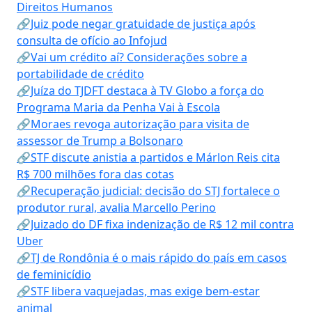
Direitos Humanos
🔗Juiz pode negar gratuidade de justiça após
consulta de ofício ao Infojud
🔗Vai um crédito aí? Considerações sobre a
portabilidade de crédito
🔗Juíza do TJDFT destaca à TV Globo a força do
Programa Maria da Penha Vai à Escola
🔗Moraes revoga autorização para visita de
assessor de Trump a Bolsonaro
🔗STF discute anistia a partidos e Márlon Reis cita
R$ 700 milhões fora das cotas
🔗Recuperação judicial: decisão do STJ fortalece o
produtor rural, avalia Marcello Perino
🔗Juizado do DF fixa indenização de R$ 12 mil contra
Uber
🔗TJ de Rondônia é o mais rápido do país em casos
de feminicídio
🔗STF libera vaquejadas, mas exige bem-estar
animal