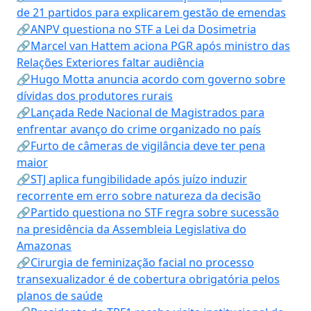
de 21 partidos para explicarem gestão de emendas
🔗ANPV questiona no STF a Lei da Dosimetria
🔗Marcel van Hattem aciona PGR após ministro das
Relações Exteriores faltar audiência
🔗Hugo Motta anuncia acordo com governo sobre
dívidas dos produtores rurais
🔗Lançada Rede Nacional de Magistrados para
enfrentar avanço do crime organizado no país
🔗Furto de câmeras de vigilância deve ter pena
maior
🔗STJ aplica fungibilidade após juízo induzir
recorrente em erro sobre natureza da decisão
🔗Partido questiona no STF regra sobre sucessão
na presidência da Assembleia Legislativa do
Amazonas
🔗Cirurgia de feminização facial no processo
transexualizador é de cobertura obrigatória pelos
planos de saúde