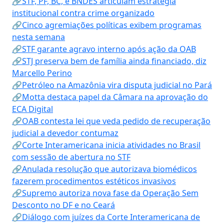
🔗STF, PF, BC, e BNDES articulam estratégia
institucional contra crime organizado
🔗Cinco agremiações políticas exibem programas
nesta semana
🔗STF garante agravo interno após ação da OAB
🔗STJ preserva bem de família ainda financiado, diz
Marcello Perino
🔗Petróleo na Amazônia vira disputa judicial no Pará
🔗Motta destaca papel da Câmara na aprovação do
ECA Digital
🔗OAB contesta lei que veda pedido de recuperação
judicial a devedor contumaz
🔗Corte Interamericana inicia atividades no Brasil
com sessão de abertura no STF
🔗Anulada resolução que autorizava biomédicos
fazerem procedimentos estéticos invasivos
🔗Supremo autoriza nova fase da Operação Sem
Desconto no DF e no Ceará
🔗Diálogo com juízes da Corte Interamericana de