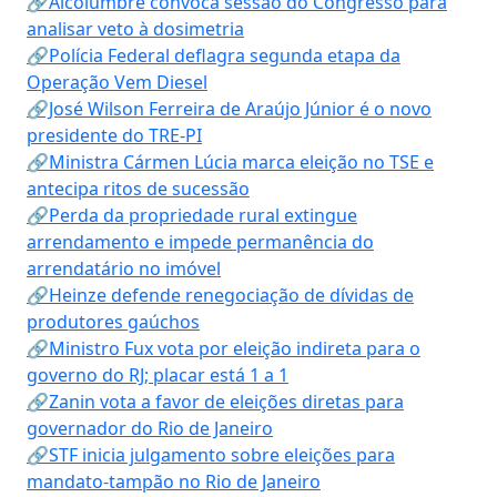
🔗Alcolumbre convoca sessão do Congresso para
analisar veto à dosimetria
🔗Polícia Federal deflagra segunda etapa da
Operação Vem Diesel
🔗José Wilson Ferreira de Araújo Júnior é o novo
presidente do TRE-PI
🔗Ministra Cármen Lúcia marca eleição no TSE e
antecipa ritos de sucessão
🔗Perda da propriedade rural extingue
arrendamento e impede permanência do
arrendatário no imóvel
🔗Heinze defende renegociação de dívidas de
produtores gaúchos
🔗Ministro Fux vota por eleição indireta para o
governo do RJ; placar está 1 a 1
🔗Zanin vota a favor de eleições diretas para
governador do Rio de Janeiro
🔗STF inicia julgamento sobre eleições para
mandato-tampão no Rio de Janeiro