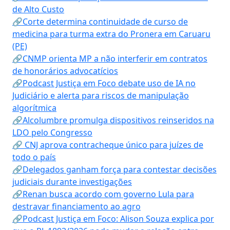
de Alto Custo
🔗Corte determina continuidade de curso de
medicina para turma extra do Pronera em Caruaru
(PE)
🔗CNMP orienta MP a não interferir em contratos
de honorários advocatícios
🔗Podcast Justiça em Foco debate uso de IA no
Judiciário e alerta para riscos de manipulação
algorítmica
🔗Alcolumbre promulga dispositivos reinseridos na
LDO pelo Congresso
🔗 CNJ aprova contracheque único para juízes de
todo o país
🔗Delegados ganham força para contestar decisões
judiciais durante investigações
🔗Renan busca acordo com governo Lula para
destravar financiamento ao agro
🔗Podcast Justiça em Foco: Alison Souza explica por