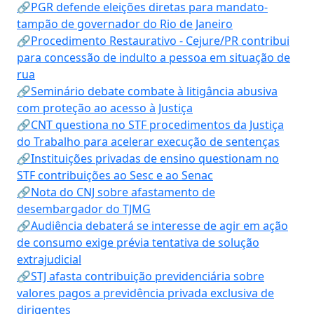
🔗PGR defende eleições diretas para mandato-
tampão de governador do Rio de Janeiro
🔗Procedimento Restaurativo - Cejure/PR contribui
para concessão de indulto a pessoa em situação de
rua
🔗Seminário debate combate à litigância abusiva
com proteção ao acesso à Justiça
🔗CNT questiona no STF procedimentos da Justiça
do Trabalho para acelerar execução de sentenças
🔗Instituições privadas de ensino questionam no
STF contribuições ao Sesc e ao Senac
🔗Nota do CNJ sobre afastamento de
desembargador do TJMG
🔗Audiência debaterá se interesse de agir em ação
de consumo exige prévia tentativa de solução
extrajudicial
🔗STJ afasta contribuição previdenciária sobre
valores pagos a previdência privada exclusiva de
dirigentes