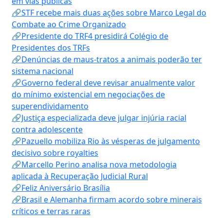
em vias públicas
🔗STF recebe mais duas ações sobre Marco Legal do
Combate ao Crime Organizado
🔗Presidente do TRF4 presidirá Colégio de
Presidentes dos TRFs
🔗Denúncias de maus-tratos a animais poderão ter
sistema nacional
🔗Governo federal deve revisar anualmente valor
do mínimo existencial em negociações de
superendividamento
🔗Justiça especializada deve julgar injúria racial
contra adolescente
🔗Pazuello mobiliza Rio às vésperas de julgamento
decisivo sobre royalties
🔗Marcello Perino analisa nova metodologia
aplicada à Recuperação Judicial Rural
🔗Feliz Aniversário Brasília
🔗Brasil e Alemanha firmam acordo sobre minerais
críticos e terras raras