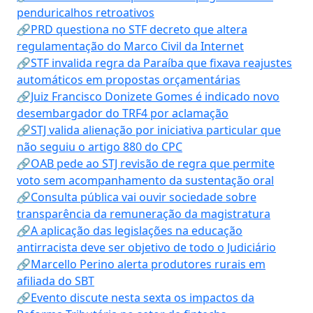
penduricalhos retroativos
🔗PRD questiona no STF decreto que altera
regulamentação do Marco Civil da Internet
🔗STF invalida regra da Paraíba que fixava reajustes
automáticos em propostas orçamentárias
🔗Juiz Francisco Donizete Gomes é indicado novo
desembargador do TRF4 por aclamação
🔗STJ valida alienação por iniciativa particular que
não seguiu o artigo 880 do CPC
🔗OAB pede ao STJ revisão de regra que permite
voto sem acompanhamento da sustentação oral
🔗Consulta pública vai ouvir sociedade sobre
transparência da remuneração da magistratura
🔗A aplicação das legislações na educação
antirracista deve ser objetivo de todo o Judiciário
🔗Marcello Perino alerta produtores rurais em
afiliada do SBT
🔗Evento discute nesta sexta os impactos da