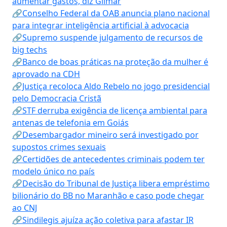
aumentar gastos, diz Gilmar
🔗Conselho Federal da OAB anuncia plano nacional
para integrar inteligência artificial à advocacia
🔗Supremo suspende julgamento de recursos de
big techs
🔗Banco de boas práticas na proteção da mulher é
aprovado na CDH
🔗Justiça recoloca Aldo Rebelo no jogo presidencial
pelo Democracia Cristã
🔗STF derruba exigência de licença ambiental para
antenas de telefonia em Goiás
🔗Desembargador mineiro será investigado por
supostos crimes sexuais
🔗Certidões de antecedentes criminais podem ter
modelo único no país
🔗Decisão do Tribunal de Justiça libera empréstimo
bilionário do BB no Maranhão e caso pode chegar
ao CNJ
🔗Sindilegis ajuíza ação coletiva para afastar IR