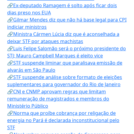
🔗Ex-deputado Ramagem é solto após ficar dois
dias preso nos EUA
🔗Gilmar Mendes diz que não há base legal para CPI
indiciar ministros
🔗Ministra Cármen Lúcia diz que é aconselhada a
deixar STF por ataques machistas
🔗Luis Felipe Salomão será o próximo presidente do
STJ; Mauro Campbell Marques é eleito vice
🔗STF suspende liminar que paralisava emissão de
alvarás em São Paulo
🔗STF suspende análise sobre formato de eleições
suplementares para governador do Rio de Janeiro
🔗CNJ e CNMP aprovam regras que limitam
remuneração de magistrados e membros do
Ministério Público
🔗Norma que proíbe cobrança por religação de
energia no Pará é declarada inconstitucional pelo
STF