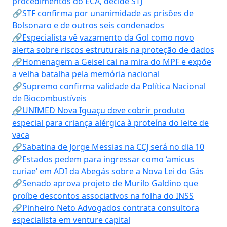
procedimentos do ECA, decide STJ
🔗STF confirma por unanimidade as prisões de
Bolsonaro e de outros seis condenados
🔗Especialista vê vazamento da Gol como novo
alerta sobre riscos estruturais na proteção de dados
🔗Homenagem a Geisel cai na mira do MPF e expõe
a velha batalha pela memória nacional
🔗Supremo confirma validade da Política Nacional
de Biocombustíveis
🔗UNIMED Nova Iguaçu deve cobrir produto
especial para criança alérgica à proteína do leite de
vaca
🔗Sabatina de Jorge Messias na CCJ será no dia 10
🔗Estados pedem para ingressar como ‘amicus
curiae’ em ADI da Abegás sobre a Nova Lei do Gás
🔗Senado aprova projeto de Murilo Galdino que
proíbe descontos associativos na folha do INSS
🔗Pinheiro Neto Advogados contrata consultora
especialista em venture capital