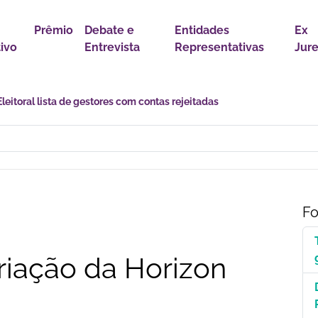
Prêmio
Debate e
Entidades
Ex
tivo
Entrevista
Representativas
Jur
astro Nacional para Pacientes com Doenças Raras é Medida de Justi
Fo
riação da Horizon