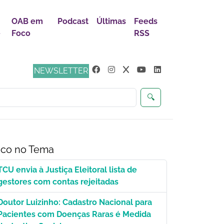
OAB em
Podcast
Últimas
Feeds
e
Foco
RSS
ça
NEWSLETTER
🔍
co no Tema
TCU envia à Justiça Eleitoral lista de
gestores com contas rejeitadas
Doutor Luizinho: Cadastro Nacional para
Pacientes com Doenças Raras é Medida