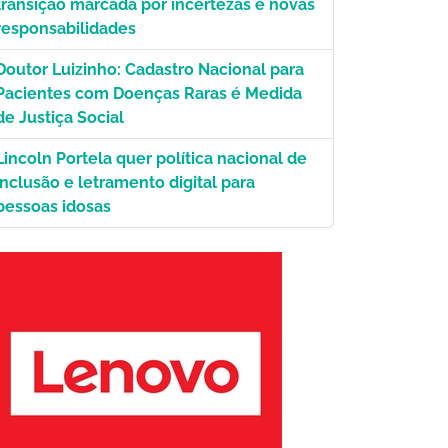
transição marcada por incertezas e novas
responsabilidades
Doutor Luizinho: Cadastro Nacional para
Pacientes com Doenças Raras é Medida
de Justiça Social
Lincoln Portela quer política nacional de
inclusão e letramento digital para
pessoas idosas