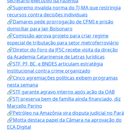
secretário-executivo da Fazenda
🔗Supremo invalida norma do TJ-MA que restringia
recursos contra decisões individuais
🔗Damares pede prorrogação de CPMI e prisão
domiciliar para Jair Bolsonaro
🔗Comissão aprova projeto para criar regime
especial de tributação para setor metroferroviário
🔗Diretor do Foro da JFSC recebe visita da direção
da Academia Catarinense de Letras Jurídicas
🔗STF, PF, BC, e BNDES articulam estratégia
institucional contra crime organizado
🔗Cinco agremiações políticas exibem programas
nesta semana
🔗STF garante agravo interno após ação da OAB
🔗STJ preserva bem de família ainda financiado, diz
Marcello Perino
🔗Petróleo na Amazônia vira disputa judicial no Pará
🔗Motta destaca papel da Câmara na aprovação do
ECA Digital