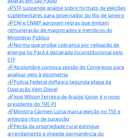
alvarás em São Paulo
🔗STF suspende análise sobre formato de eleições
suplementares para governador do Rio de Janeiro
🔗CNJ e CNMP aprovam regras que limitam
remuneração de magistrados e membros do
Ministério Público
🔗Norma que proíbe cobrança por religação de
energia no Pará é declarada inconstitucional pelo
STF
🔗Alcolumbre convoca sessão do Congresso para
analisar veto à dosimetria
🔗Polícia Federal deflagra segunda etapa da
Operação Vem Diesel
🔗José Wilson Ferreira de Araújo Júnior é o novo
presidente do TRE-PI
🔗Ministra Cármen Lúcia marca eleição no TSE e
antecipa ritos de sucessão
🔗Perda da propriedade rural extingue
arrendamento e impede permanência do