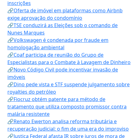
inscrições
🔗Oferta de imóvel em plataformas como Airbnb
exige aprovação do condomínio
🔗TSE conduzirá as Eleições sob o comando de
Nunes Marques
🔗Volkswagen é condenada por fraude em
homologação ambiental
🔗Coaf participa de reunião do Grupo de
Especialistas para o Combate à Lavagem de Dinheiro
🔗Novo Código Civil pode incentivar invasão de
imóveis
🔗Dino pede vista e STF suspende julgamento sobre
royalties do petróleo
🔗Fiocruz obtém patente para método de
tratamento que utiliza composto promissor contra
malária resistente
🔗Renato Ewerton analisa reforma tributária e
recuperação judicial: o fim de uma era do improviso
🔗Justiça Federal afasta IR sobre juros de mora de