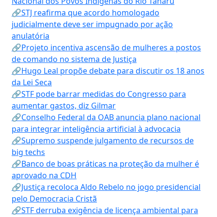
Nacional dos Povos Indígenas do Rio Tanaru
🔗STJ reafirma que acordo homologado
judicialmente deve ser impugnado por ação
anulatória
🔗Projeto incentiva ascensão de mulheres a postos
de comando no sistema de Justiça
🔗Hugo Leal propõe debate para discutir os 18 anos
da Lei Seca
🔗STF pode barrar medidas do Congresso para
aumentar gastos, diz Gilmar
🔗Conselho Federal da OAB anuncia plano nacional
para integrar inteligência artificial à advocacia
🔗Supremo suspende julgamento de recursos de
big techs
🔗Banco de boas práticas na proteção da mulher é
aprovado na CDH
🔗Justiça recoloca Aldo Rebelo no jogo presidencial
pelo Democracia Cristã
🔗STF derruba exigência de licença ambiental para