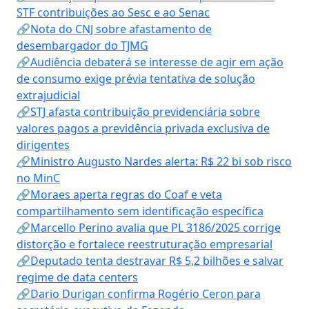
STF contribuições ao Sesc e ao Senac
🔗Nota do CNJ sobre afastamento de
desembargador do TJMG
🔗Audiência debaterá se interesse de agir em ação
de consumo exige prévia tentativa de solução
extrajudicial
🔗STJ afasta contribuição previdenciária sobre
valores pagos a previdência privada exclusiva de
dirigentes
🔗Ministro Augusto Nardes alerta: R$ 22 bi sob risco
no MinC
🔗Moraes aperta regras do Coaf e veta
compartilhamento sem identificação específica
🔗Marcello Perino avalia que PL 3186/2025 corrige
distorção e fortalece reestruturação empresarial
🔗Deputado tenta destravar R$ 5,2 bilhões e salvar
regime de data centers
🔗Dario Durigan confirma Rogério Ceron para