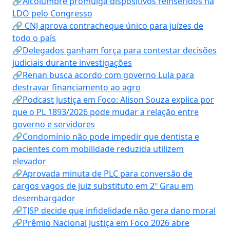
🔗Alcolumbre promulga dispositivos reinseridos na
LDO pelo Congresso
🔗 CNJ aprova contracheque único para juízes de
todo o país
🔗Delegados ganham força para contestar decisões
judiciais durante investigações
🔗Renan busca acordo com governo Lula para
destravar financiamento ao agro
🔗Podcast Justiça em Foco: Alison Souza explica por
que o PL 1893/2026 pode mudar a relação entre
governo e servidores
🔗Condomínio não pode impedir que dentista e
pacientes com mobilidade reduzida utilizem
elevador
🔗Aprovada minuta de PLC para conversão de
cargos vagos de juiz substituto em 2º Grau em
desembargador
🔗TJSP decide que infidelidade não gera dano moral
🔗Prêmio Nacional Justiça em Foco 2026 abre