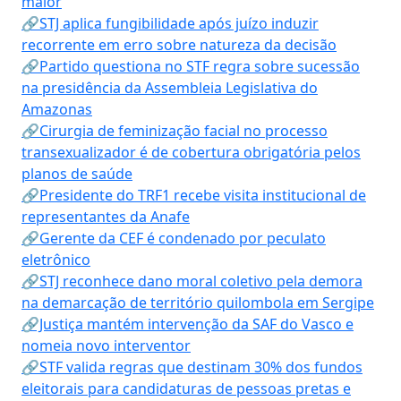
maior
🔗STJ aplica fungibilidade após juízo induzir
recorrente em erro sobre natureza da decisão
🔗Partido questiona no STF regra sobre sucessão
na presidência da Assembleia Legislativa do
Amazonas
🔗Cirurgia de feminização facial no processo
transexualizador é de cobertura obrigatória pelos
planos de saúde
🔗Presidente do TRF1 recebe visita institucional de
representantes da Anafe
🔗Gerente da CEF é condenado por peculato
eletrônico
🔗STJ reconhece dano moral coletivo pela demora
na demarcação de território quilombola em Sergipe
🔗Justiça mantém intervenção da SAF do Vasco e
nomeia novo interventor
🔗STF valida regras que destinam 30% dos fundos
eleitorais para candidaturas de pessoas pretas e