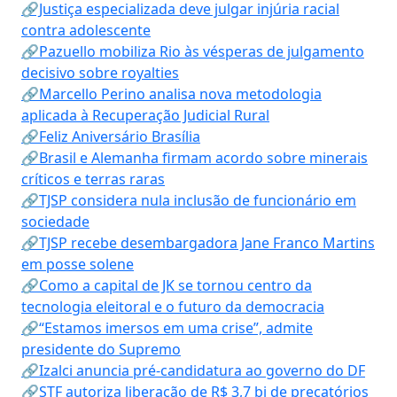
🔗Justiça especializada deve julgar injúria racial
contra adolescente
🔗Pazuello mobiliza Rio às vésperas de julgamento
decisivo sobre royalties
🔗Marcello Perino analisa nova metodologia
aplicada à Recuperação Judicial Rural
🔗Feliz Aniversário Brasília
🔗Brasil e Alemanha firmam acordo sobre minerais
críticos e terras raras
🔗TJSP considera nula inclusão de funcionário em
sociedade
🔗TJSP recebe desembargadora Jane Franco Martins
em posse solene
🔗Como a capital de JK se tornou centro da
tecnologia eleitoral e o futuro da democracia
🔗“Estamos imersos em uma crise”, admite
presidente do Supremo
🔗Izalci anuncia pré-candidatura ao governo do DF
🔗STF autoriza liberação de R$ 3,7 bi de precatórios