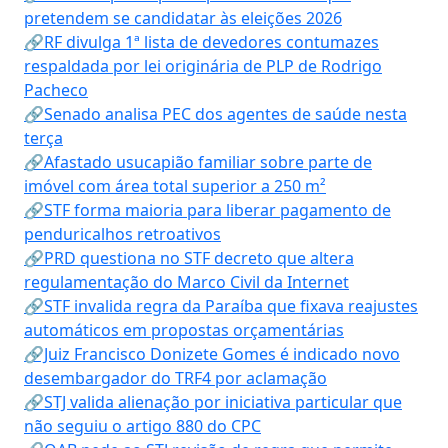
pretendem se candidatar às eleições 2026
🔗RF divulga 1ª lista de devedores contumazes
respaldada por lei originária de PLP de Rodrigo
Pacheco
🔗Senado analisa PEC dos agentes de saúde nesta
terça
🔗Afastado usucapião familiar sobre parte de
imóvel com área total superior a 250 m²
🔗STF forma maioria para liberar pagamento de
penduricalhos retroativos
🔗PRD questiona no STF decreto que altera
regulamentação do Marco Civil da Internet
🔗STF invalida regra da Paraíba que fixava reajustes
automáticos em propostas orçamentárias
🔗Juiz Francisco Donizete Gomes é indicado novo
desembargador do TRF4 por aclamação
🔗STJ valida alienação por iniciativa particular que
não seguiu o artigo 880 do CPC