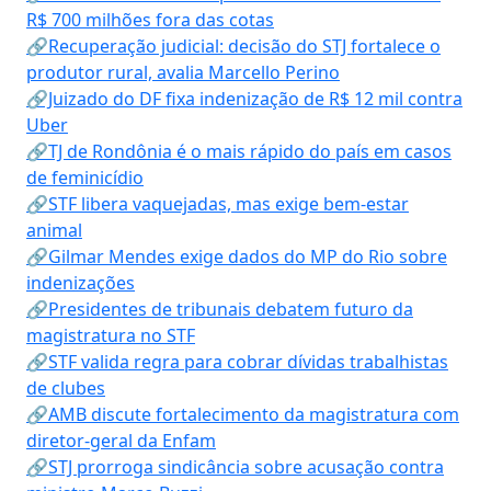
R$ 700 milhões fora das cotas
🔗Recuperação judicial: decisão do STJ fortalece o
produtor rural, avalia Marcello Perino
🔗Juizado do DF fixa indenização de R$ 12 mil contra
Uber
🔗TJ de Rondônia é o mais rápido do país em casos
de feminicídio
🔗STF libera vaquejadas, mas exige bem-estar
animal
🔗Gilmar Mendes exige dados do MP do Rio sobre
indenizações
🔗Presidentes de tribunais debatem futuro da
magistratura no STF
🔗STF valida regra para cobrar dívidas trabalhistas
de clubes
🔗AMB discute fortalecimento da magistratura com
diretor-geral da Enfam
🔗STJ prorroga sindicância sobre acusação contra