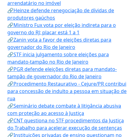
arrendatário no imóvel
🔗Heinze defende renegociação de dívidas de
produtores gaúchos
🔗Ministro Fux vota por eleição indireta para o
governo do RJ; placar está 1 a 1
🔗Zanin vota a favor de eleições diretas para
governador do Rio de Janeiro
🔗STF inicia julgamento sobre eleições para
mandato-tampão no Rio de Janeiro
🔗PGR defende eleições diretas para mandato-
tampão de governador do Rio de Janeiro
🔗Procedimento Restaurativo - Cejure/PR contribui
para concessão de indulto a pessoa em situação de
rua
🔗Seminário debate combate à litigância abusiva
com proteção ao acesso à Justiça
🔗CNT questiona no STF procedimentos da Justiça
do Trabalho para acelerar execução de sentenças
🔗Instituições privadas de ensino questionam no