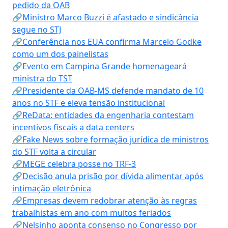
pedido da OAB
🔗Ministro Marco Buzzi é afastado e sindicância
segue no STJ
🔗Conferência nos EUA confirma Marcelo Godke
como um dos painelistas
🔗Evento em Campina Grande homenageará
ministra do TST
🔗Presidente da OAB-MS defende mandato de 10
anos no STF e eleva tensão institucional
🔗ReData: entidades da engenharia contestam
incentivos fiscais a data centers
🔗Fake News sobre formação jurídica de ministros
do STF volta a circular
🔗MEGE celebra posse no TRF-3
🔗Decisão anula prisão por dívida alimentar após
intimação eletrônica
🔗Empresas devem redobrar atenção às regras
trabalhistas em ano com muitos feriados
🔗Nelsinho aponta consenso no Congresso por