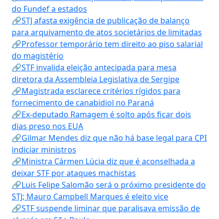
do Fundef a estados
🔗STJ afasta exigência de publicação de balanço
para arquivamento de atos societários de limitadas
🔗Professor temporário tem direito ao piso salarial
do magistério
🔗STF invalida eleição antecipada para mesa
diretora da Assembleia Legislativa de Sergipe
🔗Magistrada esclarece critérios rígidos para
fornecimento de canabidiol no Paraná
🔗Ex-deputado Ramagem é solto após ficar dois
dias preso nos EUA
🔗Gilmar Mendes diz que não há base legal para CPI
indiciar ministros
🔗Ministra Cármen Lúcia diz que é aconselhada a
deixar STF por ataques machistas
🔗Luis Felipe Salomão será o próximo presidente do
STJ; Mauro Campbell Marques é eleito vice
🔗STF suspende liminar que paralisava emissão de