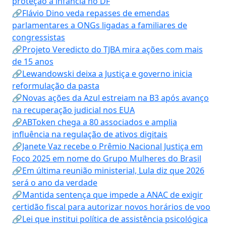
proteção à infância no DF
🔗Flávio Dino veda repasses de emendas
parlamentares a ONGs ligadas a familiares de
congressistas
🔗Projeto Veredicto do TJBA mira ações com mais
de 15 anos
🔗Lewandowski deixa a Justiça e governo inicia
reformulação da pasta
🔗Novas ações da Azul estreiam na B3 após avanço
na recuperação judicial nos EUA
🔗ABToken chega a 80 associados e amplia
influência na regulação de ativos digitais
🔗Janete Vaz recebe o Prêmio Nacional Justiça em
Foco 2025 em nome do Grupo Mulheres do Brasil
🔗Em última reunião ministerial, Lula diz que 2026
será o ano da verdade
🔗Mantida sentença que impede a ANAC de exigir
certidão fiscal para autorizar novos horários de voo
🔗Lei que institui política de assistência psicológica