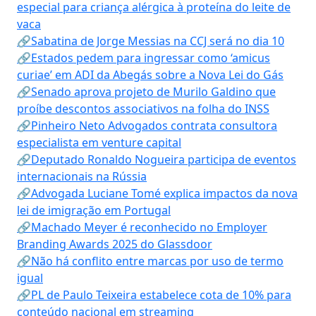
especial para criança alérgica à proteína do leite de
vaca
🔗Sabatina de Jorge Messias na CCJ será no dia 10
🔗Estados pedem para ingressar como ‘amicus
curiae’ em ADI da Abegás sobre a Nova Lei do Gás
🔗Senado aprova projeto de Murilo Galdino que
proíbe descontos associativos na folha do INSS
🔗Pinheiro Neto Advogados contrata consultora
especialista em venture capital
🔗Deputado Ronaldo Nogueira participa de eventos
internacionais na Rússia
🔗Advogada Luciane Tomé explica impactos da nova
lei de imigração em Portugal
🔗Machado Meyer é reconhecido no Employer
Branding Awards 2025 do Glassdoor
🔗Não há conflito entre marcas por uso de termo
igual
🔗PL de Paulo Teixeira estabelece cota de 10% para
conteúdo nacional em streaming