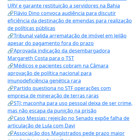
URV e garante restituição a servidores na Bahia
🔗Flávio Dino convoca audiência para discutir
eficiência da destinação de emendas para realização
de políticas públicas
🔗Tribunal valida arrematação de imóvel em leilão
apesar do pagamento fora do prazo
🔗Aprovada indicação da desembargadora
Margareth Costa para o TST
🔗Médicos e pacientes cobram na Câmara
aprovação de política nacional para
imunodeficiência genética rara
🔗Partido questiona no STF operações com
empresa de mineração de terras raras
🔗STJ: maconha para uso pessoal deixa de ser crime,
mas não escapa da punição na prisão
🔗Caso Messias: rejeição no Senado expõe falha de
articulação de Lula com Davi
🔗Associação dos Magistrados pede prazo maior