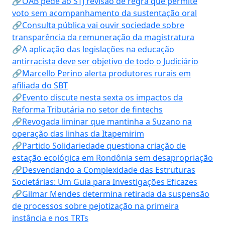
🔗OAB pede ao STJ revisão de regra que permite
voto sem acompanhamento da sustentação oral
🔗Consulta pública vai ouvir sociedade sobre
transparência da remuneração da magistratura
🔗A aplicação das legislações na educação
antirracista deve ser objetivo de todo o Judiciário
🔗Marcello Perino alerta produtores rurais em
afiliada do SBT
🔗Evento discute nesta sexta os impactos da
Reforma Tributária no setor de fintechs
🔗Revogada liminar que mantinha a Suzano na
operação das linhas da Itapemirim
🔗Partido Solidariedade questiona criação de
estação ecológica em Rondônia sem desapropriação
🔗Desvendando a Complexidade das Estruturas
Societárias: Um Guia para Investigações Eficazes
🔗Gilmar Mendes determina retirada da suspensão
de processos sobre pejotização na primeira
instância e nos TRTs