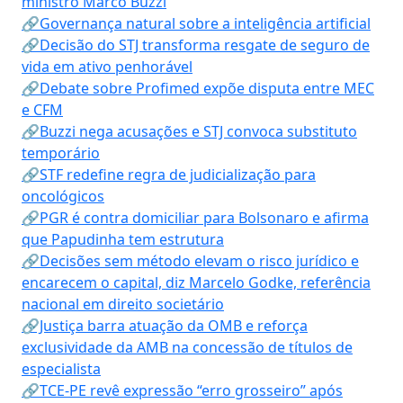
ministro Marco Buzzi
🔗Governança natural sobre a inteligência artificial
🔗Decisão do STJ transforma resgate de seguro de
vida em ativo penhorável
🔗Debate sobre Profimed expõe disputa entre MEC
e CFM
🔗Buzzi nega acusações e STJ convoca substituto
temporário
🔗STF redefine regra de judicialização para
oncológicos
🔗PGR é contra domiciliar para Bolsonaro e afirma
que Papudinha tem estrutura
🔗Decisões sem método elevam o risco jurídico e
encarecem o capital, diz Marcelo Godke, referência
nacional em direito societário
🔗Justiça barra atuação da OMB e reforça
exclusividade da AMB na concessão de títulos de
especialista
🔗TCE-PE revê expressão “erro grosseiro” após