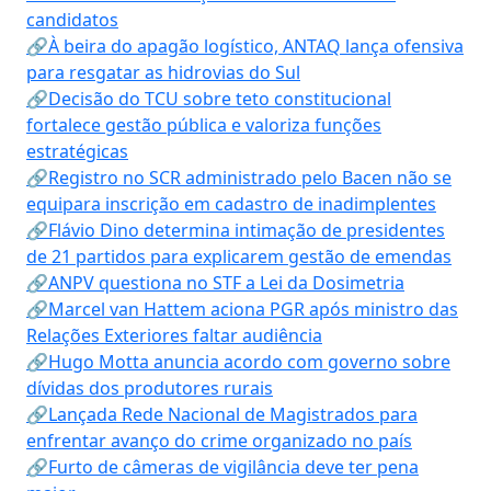
candidatos
🔗À beira do apagão logístico, ANTAQ lança ofensiva
para resgatar as hidrovias do Sul
🔗Decisão do TCU sobre teto constitucional
fortalece gestão pública e valoriza funções
estratégicas
🔗Registro no SCR administrado pelo Bacen não se
equipara inscrição em cadastro de inadimplentes
🔗Flávio Dino determina intimação de presidentes
de 21 partidos para explicarem gestão de emendas
🔗ANPV questiona no STF a Lei da Dosimetria
🔗Marcel van Hattem aciona PGR após ministro das
Relações Exteriores faltar audiência
🔗Hugo Motta anuncia acordo com governo sobre
dívidas dos produtores rurais
🔗Lançada Rede Nacional de Magistrados para
enfrentar avanço do crime organizado no país
🔗Furto de câmeras de vigilância deve ter pena