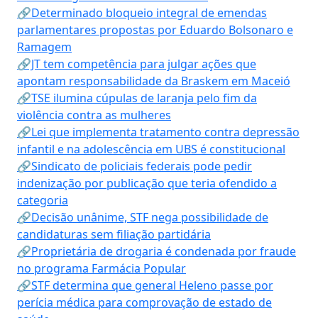
🔗Determinado bloqueio integral de emendas
parlamentares propostas por Eduardo Bolsonaro e
Ramagem
🔗JT tem competência para julgar ações que
apontam responsabilidade da Braskem em Maceió
🔗TSE ilumina cúpulas de laranja pelo fim da
violência contra as mulheres
🔗Lei que implementa tratamento contra depressão
infantil e na adolescência em UBS é constitucional
🔗Sindicato de policiais federais pode pedir
indenização por publicação que teria ofendido a
categoria
🔗Decisão unânime, STF nega possibilidade de
candidaturas sem filiação partidária
🔗Proprietária de drogaria é condenada por fraude
no programa Farmácia Popular
🔗STF determina que general Heleno passe por
perícia médica para comprovação de estado de