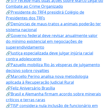
🔗STF recebe mais duas ações sobre Marco Legal do
Combate ao Crime Organizado
🔗Presidente do TRF4 presidirá Colégio de
Presidentes dos TRFs
🔗Denúncias de maus-tratos a animais poderão ter
sistema nacional
🔗Governo federal deve revisar anualmente valor
do mínimo existencial em negociações de
superendividamento
🔗Justiça especializada deve julgar injúria racial
contra adolescente
🔗Pazuello mobiliza Rio às vésperas de julgamento
decisivo sobre royalties
🔗Marcello Perino analisa nova metodologia
aplicada à Recuperação Judicial Rural
🔗Feliz Aniversário Brasília
🔗Brasil e Alemanha firmam acordo sobre minerais
críticos e terras raras
🔗TJSP considera nula inclusão de funcionário em