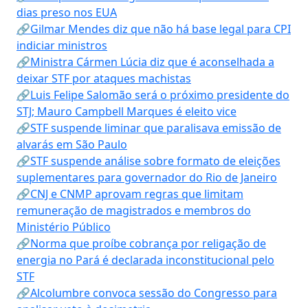
dias preso nos EUA
🔗Gilmar Mendes diz que não há base legal para CPI
indiciar ministros
🔗Ministra Cármen Lúcia diz que é aconselhada a
deixar STF por ataques machistas
🔗Luis Felipe Salomão será o próximo presidente do
STJ; Mauro Campbell Marques é eleito vice
🔗STF suspende liminar que paralisava emissão de
alvarás em São Paulo
🔗STF suspende análise sobre formato de eleições
suplementares para governador do Rio de Janeiro
🔗CNJ e CNMP aprovam regras que limitam
remuneração de magistrados e membros do
Ministério Público
🔗Norma que proíbe cobrança por religação de
energia no Pará é declarada inconstitucional pelo
STF
🔗Alcolumbre convoca sessão do Congresso para