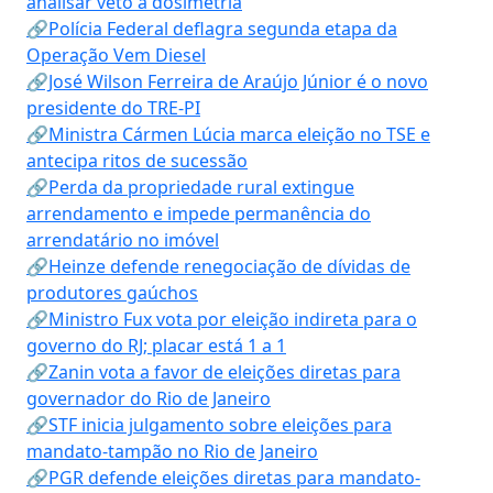
analisar veto à dosimetria
🔗Polícia Federal deflagra segunda etapa da
Operação Vem Diesel
🔗José Wilson Ferreira de Araújo Júnior é o novo
presidente do TRE-PI
🔗Ministra Cármen Lúcia marca eleição no TSE e
antecipa ritos de sucessão
🔗Perda da propriedade rural extingue
arrendamento e impede permanência do
arrendatário no imóvel
🔗Heinze defende renegociação de dívidas de
produtores gaúchos
🔗Ministro Fux vota por eleição indireta para o
governo do RJ; placar está 1 a 1
🔗Zanin vota a favor de eleições diretas para
governador do Rio de Janeiro
🔗STF inicia julgamento sobre eleições para
mandato-tampão no Rio de Janeiro
🔗PGR defende eleições diretas para mandato-