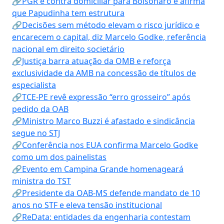
🔗PGR é contra domiciliar para Bolsonaro e afirma
que Papudinha tem estrutura
🔗Decisões sem método elevam o risco jurídico e
encarecem o capital, diz Marcelo Godke, referência
nacional em direito societário
🔗Justiça barra atuação da OMB e reforça
exclusividade da AMB na concessão de títulos de
especialista
🔗TCE-PE revê expressão “erro grosseiro” após
pedido da OAB
🔗Ministro Marco Buzzi é afastado e sindicância
segue no STJ
🔗Conferência nos EUA confirma Marcelo Godke
como um dos painelistas
🔗Evento em Campina Grande homenageará
ministra do TST
🔗Presidente da OAB-MS defende mandato de 10
anos no STF e eleva tensão institucional
🔗ReData: entidades da engenharia contestam