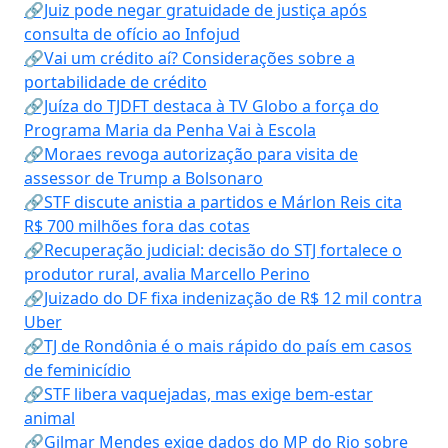
🔗Juiz pode negar gratuidade de justiça após
consulta de ofício ao Infojud
🔗Vai um crédito aí? Considerações sobre a
portabilidade de crédito
🔗Juíza do TJDFT destaca à TV Globo a força do
Programa Maria da Penha Vai à Escola
🔗Moraes revoga autorização para visita de
assessor de Trump a Bolsonaro
🔗STF discute anistia a partidos e Márlon Reis cita
R$ 700 milhões fora das cotas
🔗Recuperação judicial: decisão do STJ fortalece o
produtor rural, avalia Marcello Perino
🔗Juizado do DF fixa indenização de R$ 12 mil contra
Uber
🔗TJ de Rondônia é o mais rápido do país em casos
de feminicídio
🔗STF libera vaquejadas, mas exige bem-estar
animal
🔗Gilmar Mendes exige dados do MP do Rio sobre