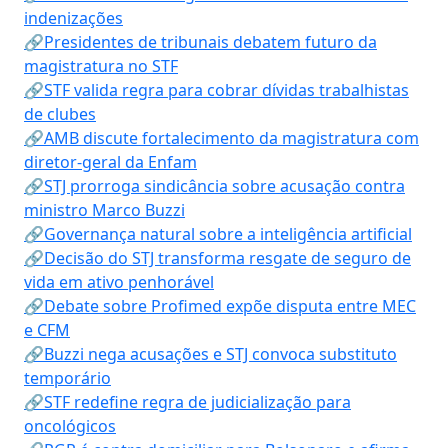
indenizações
🔗Presidentes de tribunais debatem futuro da
magistratura no STF
🔗STF valida regra para cobrar dívidas trabalhistas
de clubes
🔗AMB discute fortalecimento da magistratura com
diretor-geral da Enfam
🔗STJ prorroga sindicância sobre acusação contra
ministro Marco Buzzi
🔗Governança natural sobre a inteligência artificial
🔗Decisão do STJ transforma resgate de seguro de
vida em ativo penhorável
🔗Debate sobre Profimed expõe disputa entre MEC
e CFM
🔗Buzzi nega acusações e STJ convoca substituto
temporário
🔗STF redefine regra de judicialização para
oncológicos