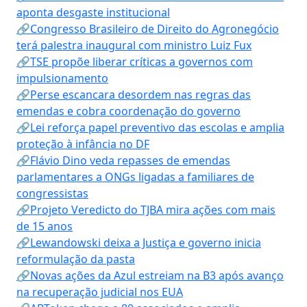
aponta desgaste institucional
🔗Congresso Brasileiro de Direito do Agronegócio
terá palestra inaugural com ministro Luiz Fux
🔗TSE propõe liberar críticas a governos com
impulsionamento
🔗Perse escancara desordem nas regras das
emendas e cobra coordenação do governo
🔗Lei reforça papel preventivo das escolas e amplia
proteção à infância no DF
🔗Flávio Dino veda repasses de emendas
parlamentares a ONGs ligadas a familiares de
congressistas
🔗Projeto Veredicto do TJBA mira ações com mais
de 15 anos
🔗Lewandowski deixa a Justiça e governo inicia
reformulação da pasta
🔗Novas ações da Azul estreiam na B3 após avanço
na recuperação judicial nos EUA