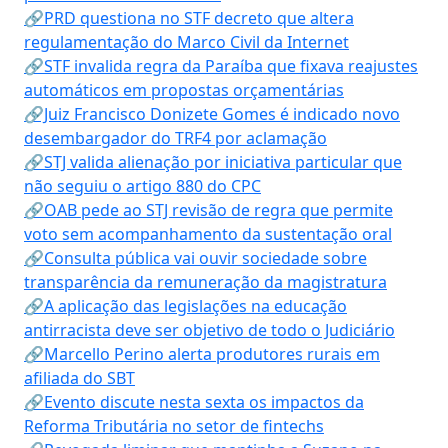
🔗PRD questiona no STF decreto que altera
regulamentação do Marco Civil da Internet
🔗STF invalida regra da Paraíba que fixava reajustes
automáticos em propostas orçamentárias
🔗Juiz Francisco Donizete Gomes é indicado novo
desembargador do TRF4 por aclamação
🔗STJ valida alienação por iniciativa particular que
não seguiu o artigo 880 do CPC
🔗OAB pede ao STJ revisão de regra que permite
voto sem acompanhamento da sustentação oral
🔗Consulta pública vai ouvir sociedade sobre
transparência da remuneração da magistratura
🔗A aplicação das legislações na educação
antirracista deve ser objetivo de todo o Judiciário
🔗Marcello Perino alerta produtores rurais em
afiliada do SBT
🔗Evento discute nesta sexta os impactos da
Reforma Tributária no setor de fintechs