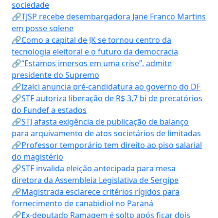
sociedade
🔗TJSP recebe desembargadora Jane Franco Martins
em posse solene
🔗Como a capital de JK se tornou centro da
tecnologia eleitoral e o futuro da democracia
🔗“Estamos imersos em uma crise”, admite
presidente do Supremo
🔗Izalci anuncia pré-candidatura ao governo do DF
🔗STF autoriza liberação de R$ 3,7 bi de precatórios
do Fundef a estados
🔗STJ afasta exigência de publicação de balanço
para arquivamento de atos societários de limitadas
🔗Professor temporário tem direito ao piso salarial
do magistério
🔗STF invalida eleição antecipada para mesa
diretora da Assembleia Legislativa de Sergipe
🔗Magistrada esclarece critérios rígidos para
fornecimento de canabidiol no Paraná
🔗Ex-deputado Ramagem é solto após ficar dois