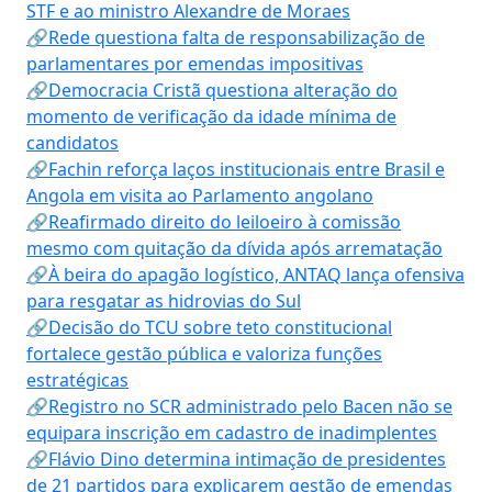
STF e ao ministro Alexandre de Moraes
🔗Rede questiona falta de responsabilização de
parlamentares por emendas impositivas
🔗Democracia Cristã questiona alteração do
momento de verificação da idade mínima de
candidatos
🔗Fachin reforça laços institucionais entre Brasil e
Angola em visita ao Parlamento angolano
🔗Reafirmado direito do leiloeiro à comissão
mesmo com quitação da dívida após arrematação
🔗À beira do apagão logístico, ANTAQ lança ofensiva
para resgatar as hidrovias do Sul
🔗Decisão do TCU sobre teto constitucional
fortalece gestão pública e valoriza funções
estratégicas
🔗Registro no SCR administrado pelo Bacen não se
equipara inscrição em cadastro de inadimplentes
🔗Flávio Dino determina intimação de presidentes
de 21 partidos para explicarem gestão de emendas