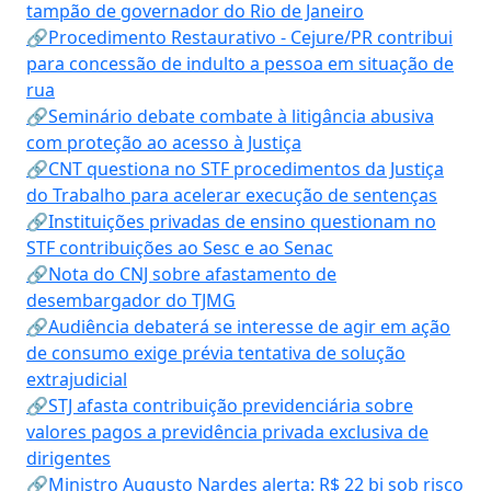
tampão de governador do Rio de Janeiro
🔗Procedimento Restaurativo - Cejure/PR contribui
para concessão de indulto a pessoa em situação de
rua
🔗Seminário debate combate à litigância abusiva
com proteção ao acesso à Justiça
🔗CNT questiona no STF procedimentos da Justiça
do Trabalho para acelerar execução de sentenças
🔗Instituições privadas de ensino questionam no
STF contribuições ao Sesc e ao Senac
🔗Nota do CNJ sobre afastamento de
desembargador do TJMG
🔗Audiência debaterá se interesse de agir em ação
de consumo exige prévia tentativa de solução
extrajudicial
🔗STJ afasta contribuição previdenciária sobre
valores pagos a previdência privada exclusiva de
dirigentes
🔗Ministro Augusto Nardes alerta: R$ 22 bi sob risco