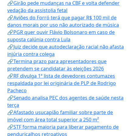
🔗Girão pede mudanças na CBF e volta defender
vedação da assistolia fetal
🔗Aviões do Forró terá que pagar R$ 100 mil de
danos morais por uso não autorizado de música
🔗PGR quer ouvir Flávio Bolsonaro em caso de
suposta calúnia contra Lula
🔗Juiz decide que autodeclaração racial não afasta
injúria contra colega
🔗Termina prazo para apresentadores que
pretendem se candidatar às eleições 2026
🔗RF divulga 1ª lista de devedores contumazes
respaldada por lei originária de PLP de Rodrigo
Pacheco
🔗Senado analisa PEC dos agentes de saúde nesta
terça
🔗Afastado usucapião familiar sobre parte de
imóvel com área total superior a 250 m²
🔗STF forma maioria para liberar pagamento de
penduricalhos retroativos