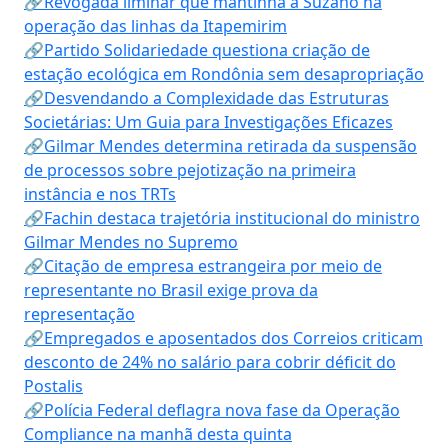
🔗Revogada liminar que mantinha a Suzano na
operação das linhas da Itapemirim
🔗Partido Solidariedade questiona criação de
estação ecológica em Rondônia sem desapropriação
🔗Desvendando a Complexidade das Estruturas
Societárias: Um Guia para Investigações Eficazes
🔗Gilmar Mendes determina retirada da suspensão
de processos sobre pejotização na primeira
instância e nos TRTs
🔗Fachin destaca trajetória institucional do ministro
Gilmar Mendes no Supremo
🔗Citação de empresa estrangeira por meio de
representante no Brasil exige prova da
representação
🔗Empregados e aposentados dos Correios criticam
desconto de 24% no salário para cobrir déficit do
Postalis
🔗Polícia Federal deflagra nova fase da Operação
Compliance na manhã desta quinta