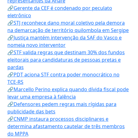
representantes da Anafe
🔗Gerente da CEF é condenado por peculato
eletrônico
🔗STJ reconhece dano moral coletivo pela demora
na demarcação de território quilombola em Sergipe
🔗Justiça mantém intervenção da SAF do Vasco e
nomeia novo interventor
🔗STF valida regras que destinam 30% dos fundos
eleitorais para candidaturas de pessoas pretas e
pardas
🔗PDT aciona STF contra poder monocrático no
TCE-RS
🔗Marcello Perino explica quando dívida fiscal pode
levar uma empresa à falência
🔗Defensores pedem regras mais rígidas para
publicidade das bets
🔗CNMP instaura processos disciplinares e
determina afastamento cautelar de três membros
do MPPA