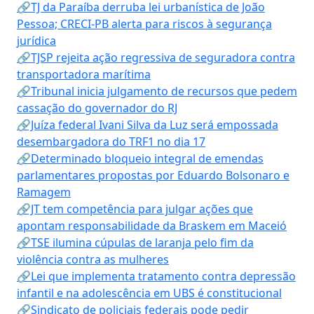
🔗TJ da Paraíba derruba lei urbanística de João
Pessoa; CRECI-PB alerta para riscos à segurança
jurídica
🔗TJSP rejeita ação regressiva de seguradora contra
transportadora marítima
🔗Tribunal inicia julgamento de recursos que pedem
cassação do governador do RJ
🔗Juíza federal Ivani Silva da Luz será empossada
desembargadora do TRF1 no dia 17
🔗Determinado bloqueio integral de emendas
parlamentares propostas por Eduardo Bolsonaro e
Ramagem
🔗JT tem competência para julgar ações que
apontam responsabilidade da Braskem em Maceió
🔗TSE ilumina cúpulas de laranja pelo fim da
violência contra as mulheres
🔗Lei que implementa tratamento contra depressão
infantil e na adolescência em UBS é constitucional
🔗Sindicato de policiais federais pode pedir