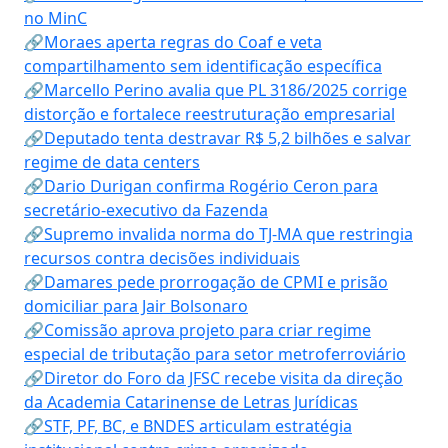
no MinC
🔗Moraes aperta regras do Coaf e veta
compartilhamento sem identificação específica
🔗Marcello Perino avalia que PL 3186/2025 corrige
distorção e fortalece reestruturação empresarial
🔗Deputado tenta destravar R$ 5,2 bilhões e salvar
regime de data centers
🔗Dario Durigan confirma Rogério Ceron para
secretário-executivo da Fazenda
🔗Supremo invalida norma do TJ-MA que restringia
recursos contra decisões individuais
🔗Damares pede prorrogação de CPMI e prisão
domiciliar para Jair Bolsonaro
🔗Comissão aprova projeto para criar regime
especial de tributação para setor metroferroviário
🔗Diretor do Foro da JFSC recebe visita da direção
da Academia Catarinense de Letras Jurídicas
🔗STF, PF, BC, e BNDES articulam estratégia