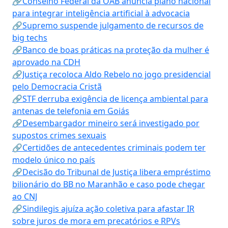
🔗Conselho Federal da OAB anuncia plano nacional
para integrar inteligência artificial à advocacia
🔗Supremo suspende julgamento de recursos de
big techs
🔗Banco de boas práticas na proteção da mulher é
aprovado na CDH
🔗Justiça recoloca Aldo Rebelo no jogo presidencial
pelo Democracia Cristã
🔗STF derruba exigência de licença ambiental para
antenas de telefonia em Goiás
🔗Desembargador mineiro será investigado por
supostos crimes sexuais
🔗Certidões de antecedentes criminais podem ter
modelo único no país
🔗Decisão do Tribunal de Justiça libera empréstimo
bilionário do BB no Maranhão e caso pode chegar
ao CNJ
🔗Sindilegis ajuíza ação coletiva para afastar IR
sobre juros de mora em precatórios e RPVs