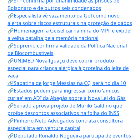
🔗STF confirma por unanimidade as prisões de
Bolsonaro e de outros seis condenados
🔗Especialista vê vazamento da Gol como novo
alerta sobre riscos estruturais na proteção de dados
🔗Homenagem a Geisel cai na mira do MPF e expõe
a velha batalha pela memória nacional
🔗Supremo confirma validade da Política Nacional
de Biocombustíveis
🔗UNIMED Nova Iguaçu deve cobrir produto
especial para criança alérgica à proteína do leite de
vaca
🔗Sabatina de Jorge Messias na CCJ será no dia 10
🔗Estados pedem para ingressar como ‘amicus
curiae’ em ADI da Abegás sobre a Nova Lei do Gás
🔗Senado aprova projeto de Murilo Galdino que
proíbe descontos associativos na folha do INSS
🔗Pinheiro Neto Advogados contrata consultora
especialista em venture capital
🔗Deputado Ronaldo Nogueira participa de eventos