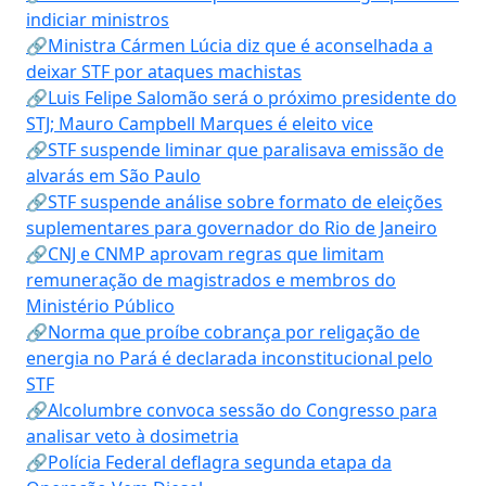
indiciar ministros
🔗Ministra Cármen Lúcia diz que é aconselhada a
deixar STF por ataques machistas
🔗Luis Felipe Salomão será o próximo presidente do
STJ; Mauro Campbell Marques é eleito vice
🔗STF suspende liminar que paralisava emissão de
alvarás em São Paulo
🔗STF suspende análise sobre formato de eleições
suplementares para governador do Rio de Janeiro
🔗CNJ e CNMP aprovam regras que limitam
remuneração de magistrados e membros do
Ministério Público
🔗Norma que proíbe cobrança por religação de
energia no Pará é declarada inconstitucional pelo
STF
🔗Alcolumbre convoca sessão do Congresso para
analisar veto à dosimetria
🔗Polícia Federal deflagra segunda etapa da