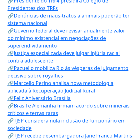
🔗Presidente do TRF4 presidirá Colégio de
Presidentes dos TRFs
🔗Denúncias de maus-tratos a animais poderão ter
sistema nacional
🔗Governo federal deve revisar anualmente valor
do mínimo existencial em negociações de
superendividamento
🔗Justiça especializada deve julgar injúria racial
contra adolescente
🔗Pazuello mobiliza Rio às vésperas de julgamento
decisivo sobre royalties
🔗Marcello Perino analisa nova metodologia
aplicada à Recuperação Judicial Rural
🔗Feliz Aniversário Brasília
🔗Brasil e Alemanha firmam acordo sobre minerais
críticos e terras raras
🔗TJSP considera nula inclusão de funcionário em
sociedade
🔗TJSP recebe desembargadora Jane Franco Martins