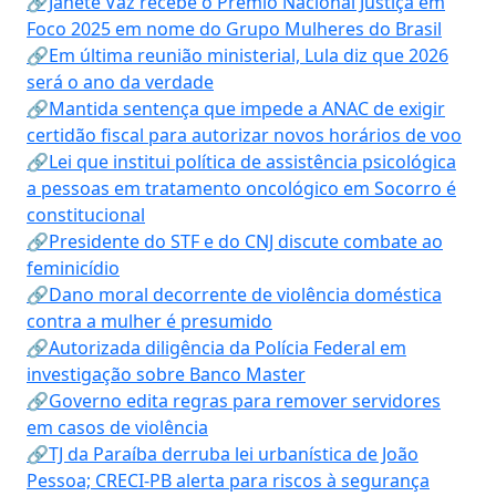
🔗Janete Vaz recebe o Prêmio Nacional Justiça em
Foco 2025 em nome do Grupo Mulheres do Brasil
🔗Em última reunião ministerial, Lula diz que 2026
será o ano da verdade
🔗Mantida sentença que impede a ANAC de exigir
certidão fiscal para autorizar novos horários de voo
🔗Lei que institui política de assistência psicológica
a pessoas em tratamento oncológico em Socorro é
constitucional
🔗Presidente do STF e do CNJ discute combate ao
feminicídio
🔗Dano moral decorrente de violência doméstica
contra a mulher é presumido
🔗Autorizada diligência da Polícia Federal em
investigação sobre Banco Master
🔗Governo edita regras para remover servidores
em casos de violência
🔗TJ da Paraíba derruba lei urbanística de João
Pessoa; CRECI-PB alerta para riscos à segurança