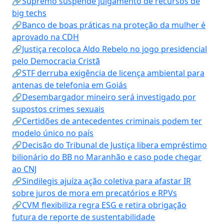
🔗Supremo suspende julgamento de recursos de
big techs
🔗Banco de boas práticas na proteção da mulher é
aprovado na CDH
🔗Justiça recoloca Aldo Rebelo no jogo presidencial
pelo Democracia Cristã
🔗STF derruba exigência de licença ambiental para
antenas de telefonia em Goiás
🔗Desembargador mineiro será investigado por
supostos crimes sexuais
🔗Certidões de antecedentes criminais podem ter
modelo único no país
🔗Decisão do Tribunal de Justiça libera empréstimo
bilionário do BB no Maranhão e caso pode chegar
ao CNJ
🔗Sindilegis ajuíza ação coletiva para afastar IR
sobre juros de mora em precatórios e RPVs
🔗CVM flexibiliza regra ESG e retira obrigação
futura de reporte de sustentabilidade