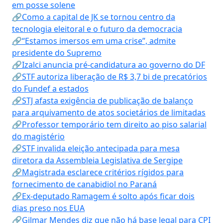
em posse solene
🔗Como a capital de JK se tornou centro da
tecnologia eleitoral e o futuro da democracia
🔗“Estamos imersos em uma crise”, admite
presidente do Supremo
🔗Izalci anuncia pré-candidatura ao governo do DF
🔗STF autoriza liberação de R$ 3,7 bi de precatórios
do Fundef a estados
🔗STJ afasta exigência de publicação de balanço
para arquivamento de atos societários de limitadas
🔗Professor temporário tem direito ao piso salarial
do magistério
🔗STF invalida eleição antecipada para mesa
diretora da Assembleia Legislativa de Sergipe
🔗Magistrada esclarece critérios rígidos para
fornecimento de canabidiol no Paraná
🔗Ex-deputado Ramagem é solto após ficar dois
dias preso nos EUA
🔗Gilmar Mendes diz que não há base legal para CPI