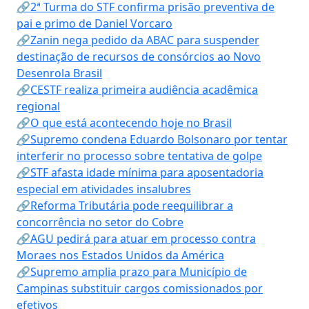
🔗2ª Turma do STF confirma prisão preventiva de
pai e primo de Daniel Vorcaro
🔗Zanin nega pedido da ABAC para suspender
destinação de recursos de consórcios ao Novo
Desenrola Brasil
🔗CESTF realiza primeira audiência acadêmica
regional
🔗O que está acontecendo hoje no Brasil
🔗Supremo condena Eduardo Bolsonaro por tentar
interferir no processo sobre tentativa de golpe
🔗STF afasta idade mínima para aposentadoria
especial em atividades insalubres
🔗Reforma Tributária pode reequilibrar a
concorrência no setor do Cobre
🔗AGU pedirá para atuar em processo contra
Moraes nos Estados Unidos da América
🔗Supremo amplia prazo para Município de
Campinas substituir cargos comissionados por
efetivos