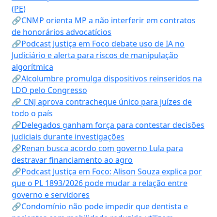
(PE)
🔗CNMP orienta MP a não interferir em contratos
de honorários advocatícios
🔗Podcast Justiça em Foco debate uso de IA no
Judiciário e alerta para riscos de manipulação
algorítmica
🔗Alcolumbre promulga dispositivos reinseridos na
LDO pelo Congresso
🔗 CNJ aprova contracheque único para juízes de
todo o país
🔗Delegados ganham força para contestar decisões
judiciais durante investigações
🔗Renan busca acordo com governo Lula para
destravar financiamento ao agro
🔗Podcast Justiça em Foco: Alison Souza explica por
que o PL 1893/2026 pode mudar a relação entre
governo e servidores
🔗Condomínio não pode impedir que dentista e