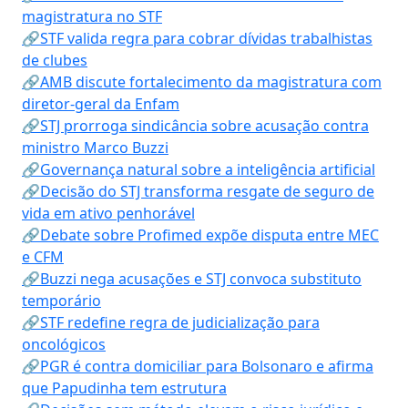
magistratura no STF
🔗STF valida regra para cobrar dívidas trabalhistas
de clubes
🔗AMB discute fortalecimento da magistratura com
diretor-geral da Enfam
🔗STJ prorroga sindicância sobre acusação contra
ministro Marco Buzzi
🔗Governança natural sobre a inteligência artificial
🔗Decisão do STJ transforma resgate de seguro de
vida em ativo penhorável
🔗Debate sobre Profimed expõe disputa entre MEC
e CFM
🔗Buzzi nega acusações e STJ convoca substituto
temporário
🔗STF redefine regra de judicialização para
oncológicos
🔗PGR é contra domiciliar para Bolsonaro e afirma
que Papudinha tem estrutura