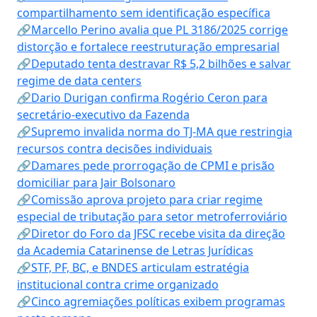
compartilhamento sem identificação específica
🔗Marcello Perino avalia que PL 3186/2025 corrige
distorção e fortalece reestruturação empresarial
🔗Deputado tenta destravar R$ 5,2 bilhões e salvar
regime de data centers
🔗Dario Durigan confirma Rogério Ceron para
secretário-executivo da Fazenda
🔗Supremo invalida norma do TJ-MA que restringia
recursos contra decisões individuais
🔗Damares pede prorrogação de CPMI e prisão
domiciliar para Jair Bolsonaro
🔗Comissão aprova projeto para criar regime
especial de tributação para setor metroferroviário
🔗Diretor do Foro da JFSC recebe visita da direção
da Academia Catarinense de Letras Jurídicas
🔗STF, PF, BC, e BNDES articulam estratégia
institucional contra crime organizado
🔗Cinco agremiações políticas exibem programas