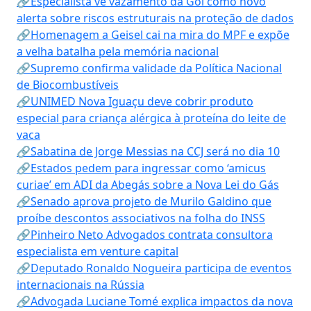
🔗Especialista vê vazamento da Gol como novo
alerta sobre riscos estruturais na proteção de dados
🔗Homenagem a Geisel cai na mira do MPF e expõe
a velha batalha pela memória nacional
🔗Supremo confirma validade da Política Nacional
de Biocombustíveis
🔗UNIMED Nova Iguaçu deve cobrir produto
especial para criança alérgica à proteína do leite de
vaca
🔗Sabatina de Jorge Messias na CCJ será no dia 10
🔗Estados pedem para ingressar como ‘amicus
curiae’ em ADI da Abegás sobre a Nova Lei do Gás
🔗Senado aprova projeto de Murilo Galdino que
proíbe descontos associativos na folha do INSS
🔗Pinheiro Neto Advogados contrata consultora
especialista em venture capital
🔗Deputado Ronaldo Nogueira participa de eventos
internacionais na Rússia
🔗Advogada Luciane Tomé explica impactos da nova