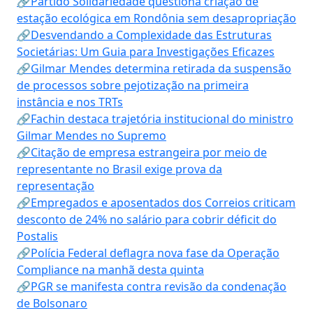
🔗Partido Solidariedade questiona criação de
estação ecológica em Rondônia sem desapropriação
🔗Desvendando a Complexidade das Estruturas
Societárias: Um Guia para Investigações Eficazes
🔗Gilmar Mendes determina retirada da suspensão
de processos sobre pejotização na primeira
instância e nos TRTs
🔗Fachin destaca trajetória institucional do ministro
Gilmar Mendes no Supremo
🔗Citação de empresa estrangeira por meio de
representante no Brasil exige prova da
representação
🔗Empregados e aposentados dos Correios criticam
desconto de 24% no salário para cobrir déficit do
Postalis
🔗Polícia Federal deflagra nova fase da Operação
Compliance na manhã desta quinta
🔗PGR se manifesta contra revisão da condenação
de Bolsonaro