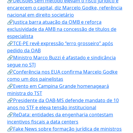
🔗Decisões sem método elevam o risco jurídico e
encarecem o capital, diz Marcelo Godke, referência
nacional em direito societário
🔗Justiça barra atuação da OMB e reforça
exclusividade da AMB na concessão de títulos de
especialista
🔗TCE-PE revê expressão “erro grosseiro” após
pedido da OAB
🔗Ministro Marco Buzzi é afastado e sindicância
segue no STJ
🔗Conferência nos EUA confirma Marcelo Godke
como um dos painelistas
🔗Evento em Campina Grande homenageará
ministra do TST
🔗Presidente da OAB-MS defende mandato de 10
anos no STF e eleva tensão institucional
🔗ReData: entidades da engenharia contestam
incentivos fiscais a data centers
🔗Fake News sobre formação jurídica de ministros