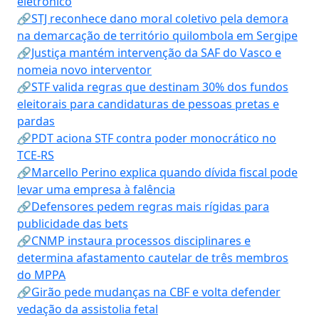
eletrônico
🔗STJ reconhece dano moral coletivo pela demora
na demarcação de território quilombola em Sergipe
🔗Justiça mantém intervenção da SAF do Vasco e
nomeia novo interventor
🔗STF valida regras que destinam 30% dos fundos
eleitorais para candidaturas de pessoas pretas e
pardas
🔗PDT aciona STF contra poder monocrático no
TCE-RS
🔗Marcello Perino explica quando dívida fiscal pode
levar uma empresa à falência
🔗Defensores pedem regras mais rígidas para
publicidade das bets
🔗CNMP instaura processos disciplinares e
determina afastamento cautelar de três membros
do MPPA
🔗Girão pede mudanças na CBF e volta defender
vedação da assistolia fetal