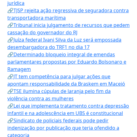
jurídica
🔗TJSP rejeita ação regressiva de seguradora contra
transportadora marítima
🔗Tribunal inicia julgamento de recursos que pedem
cassação do governador do RJ
🔗Juíza federal Ivani Silva da Luz será empossada
desembargadora do TRF1 no dia 17
🔗Determinado bloqueio integral de emendas
parlamentares propostas por Eduardo Bolsonaro e
Ramagem
🔗JT tem competência para julgar ações que
apontam responsabilidade da Braskem em Maceió
🔗TSE ilumina cúpulas de laranja pelo fim da
violência contra as mulheres
🔗Lei que implementa tratamento contra depressão
infantil e na adolescência em UBS é constitucional
🔗Sindicato de policiais federais pode pedir
indenização por publicação que teria ofendido a
categoria