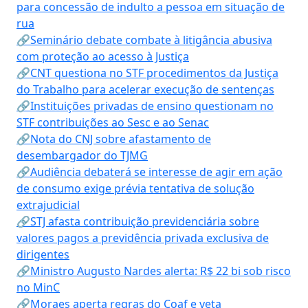
para concessão de indulto a pessoa em situação de
rua
🔗Seminário debate combate à litigância abusiva
com proteção ao acesso à Justiça
🔗CNT questiona no STF procedimentos da Justiça
do Trabalho para acelerar execução de sentenças
🔗Instituições privadas de ensino questionam no
STF contribuições ao Sesc e ao Senac
🔗Nota do CNJ sobre afastamento de
desembargador do TJMG
🔗Audiência debaterá se interesse de agir em ação
de consumo exige prévia tentativa de solução
extrajudicial
🔗STJ afasta contribuição previdenciária sobre
valores pagos a previdência privada exclusiva de
dirigentes
🔗Ministro Augusto Nardes alerta: R$ 22 bi sob risco
no MinC
🔗Moraes aperta regras do Coaf e veta