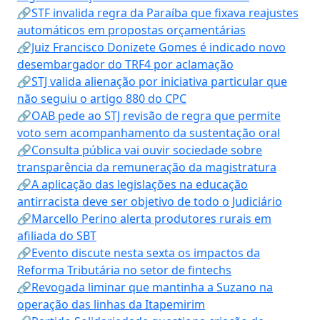
🔗STF invalida regra da Paraíba que fixava reajustes
automáticos em propostas orçamentárias
🔗Juiz Francisco Donizete Gomes é indicado novo
desembargador do TRF4 por aclamação
🔗STJ valida alienação por iniciativa particular que
não seguiu o artigo 880 do CPC
🔗OAB pede ao STJ revisão de regra que permite
voto sem acompanhamento da sustentação oral
🔗Consulta pública vai ouvir sociedade sobre
transparência da remuneração da magistratura
🔗A aplicação das legislações na educação
antirracista deve ser objetivo de todo o Judiciário
🔗Marcello Perino alerta produtores rurais em
afiliada do SBT
🔗Evento discute nesta sexta os impactos da
Reforma Tributária no setor de fintechs
🔗Revogada liminar que mantinha a Suzano na
operação das linhas da Itapemirim