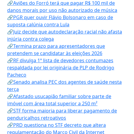
🔗Aviões do Forró terá que pagar R$ 100 mil de
danos morais por uso não autorizado de música
🔗PGR quer ouvir Flávio Bolsonaro em caso de
suposta calúnia contra Lula
🔗Juiz decide que autodeclaração racial não afasta
injúria contra colega
🔗Termina prazo para apresentadores que
pretendem se candidatar às eleições 2026
🔗RF divulga 1ª lista de devedores contumazes
respaldada por lei originária de PLP de Rodrigo
Pacheco
🔗Senado analisa PEC dos agentes de saúde nesta
terça
🔗Afastado usucapião familiar sobre parte de
imóvel com área total superior a 250 m²
🔗STF forma maioria para liberar pagamento de
penduricalhos retroativos
🔗PRD questiona no STF decreto que altera
regulamentação do Marco Civil da Internet