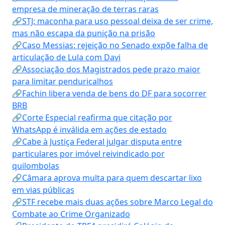
empresa de mineração de terras raras
🔗STJ: maconha para uso pessoal deixa de ser crime,
mas não escapa da punição na prisão
🔗Caso Messias: rejeição no Senado expõe falha de
articulação de Lula com Davi
🔗Associação dos Magistrados pede prazo maior
para limitar penduricalhos
🔗Fachin libera venda de bens do DF para socorrer
BRB
🔗Corte Especial reafirma que citação por
WhatsApp é inválida em ações de estado
🔗Cabe à Justiça Federal julgar disputa entre
particulares por imóvel reivindicado por
quilombolas
🔗Câmara aprova multa para quem descartar lixo
em vias públicas
🔗STF recebe mais duas ações sobre Marco Legal do
Combate ao Crime Organizado