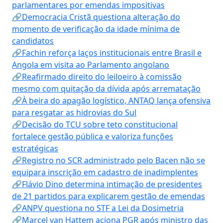
parlamentares por emendas impositivas
🔗Democracia Cristã questiona alteração do
momento de verificação da idade mínima de
candidatos
🔗Fachin reforça laços institucionais entre Brasil e
Angola em visita ao Parlamento angolano
🔗Reafirmado direito do leiloeiro à comissão
mesmo com quitação da dívida após arrematação
🔗À beira do apagão logístico, ANTAQ lança ofensiva
para resgatar as hidrovias do Sul
🔗Decisão do TCU sobre teto constitucional
fortalece gestão pública e valoriza funções
estratégicas
🔗Registro no SCR administrado pelo Bacen não se
equipara inscrição em cadastro de inadimplentes
🔗Flávio Dino determina intimação de presidentes
de 21 partidos para explicarem gestão de emendas
🔗ANPV questiona no STF a Lei da Dosimetria
🔗Marcel van Hattem aciona PGR após ministro das