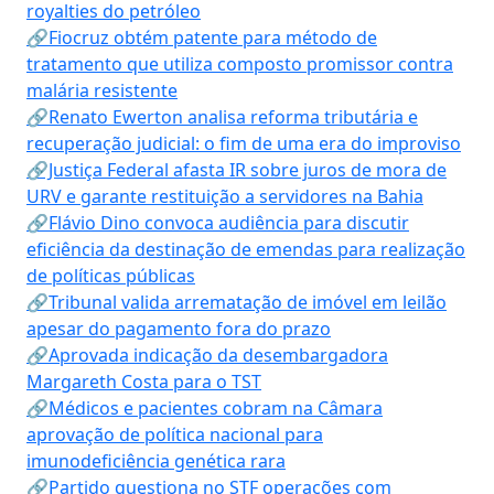
royalties do petróleo
🔗Fiocruz obtém patente para método de
tratamento que utiliza composto promissor contra
malária resistente
🔗Renato Ewerton analisa reforma tributária e
recuperação judicial: o fim de uma era do improviso
🔗Justiça Federal afasta IR sobre juros de mora de
URV e garante restituição a servidores na Bahia
🔗Flávio Dino convoca audiência para discutir
eficiência da destinação de emendas para realização
de políticas públicas
🔗Tribunal valida arrematação de imóvel em leilão
apesar do pagamento fora do prazo
🔗Aprovada indicação da desembargadora
Margareth Costa para o TST
🔗Médicos e pacientes cobram na Câmara
aprovação de política nacional para
imunodeficiência genética rara
🔗Partido questiona no STF operações com