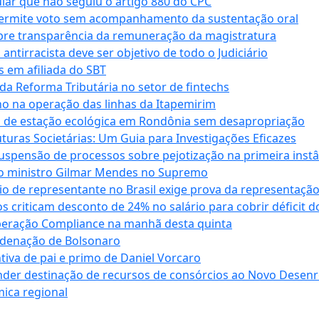
cular que não seguiu o artigo 880 do CPC
permite voto sem acompanhamento da sustentação oral
obre transparência da remuneração da magistratura
antirracista deve ser objetivo de todo o Judiciário
s em afiliada do SBT
da Reforma Tributária no setor de fintechs
o na operação das linhas da Itapemirim
ão de estação ecológica em Rondônia sem desapropriação
ras Societárias: Um Guia para Investigações Eficazes
spensão de processos sobre pejotização na primeira instâ
l do ministro Gilmar Mendes no Supremo
o de representante no Brasil exige prova da representaçã
riticam desconto de 24% no salário para cobrir déficit do
Operação Compliance na manhã desta quinta
ndenação de Bolsonaro
iva de pai e primo de Daniel Vorcaro
der destinação de recursos de consórcios ao Novo Desenro
mica regional