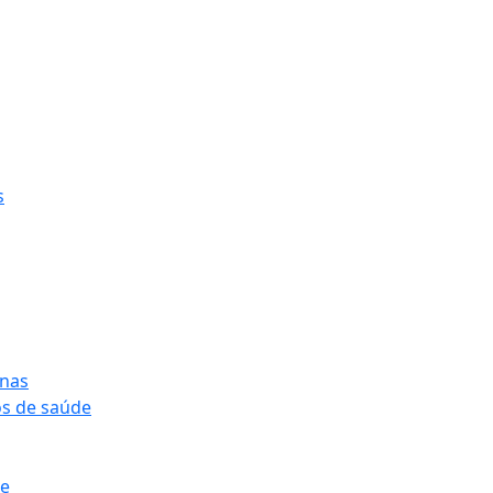
s
onas
os de saúde
pe