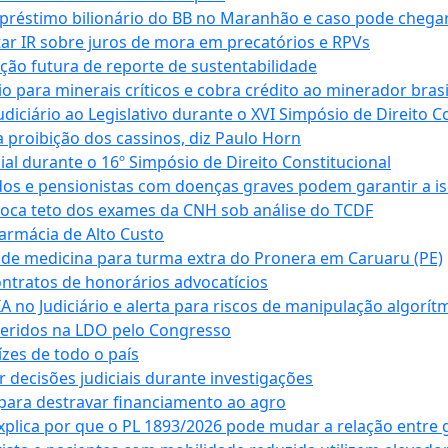
empréstimo bilionário do BB no Maranhão e caso pode chega
star IR sobre juros de mora em precatórios e RPVs
ação futura de reporte de sustentabilidade
para minerais críticos e cobra crédito ao minerador brasi
ciário ao Legislativo durante o XVI Simpósio de Direito Co
 proibição dos cassinos, diz Paulo Horn
cial durante o 16º Simpósio de Direito Constitucional
dos e pensionistas com doenças graves podem garantir a i
oca teto dos exames da CNH sob análise do TCDF
armácia de Alto Custo
 de medicina para turma extra do Pronera em Caruaru (PE)
ntratos de honorários advocatícios
 no Judiciário e alerta para riscos de manipulação algorít
seridos na LDO pelo Congresso
zes de todo o país
decisões judiciais durante investigações
ara destravar financiamento ao agro
xplica por que o PL 1893/2026 pode mudar a relação entre 