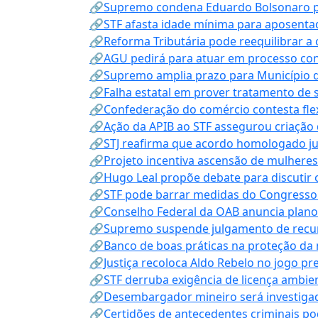
🔗Supremo condena Eduardo Bolsonaro por 
🔗STF afasta idade mínima para aposentad
🔗Reforma Tributária pode reequilibrar a
🔗AGU pedirá para atuar em processo con
🔗Supremo amplia prazo para Município d
🔗Falha estatal em prover tratamento de 
🔗Confederação do comércio contesta fle
🔗Ação da APIB ao STF assegurou criação 
🔗STJ reafirma que acordo homologado ju
🔗Projeto incentiva ascensão de mulheres
🔗Hugo Leal propõe debate para discutir o
🔗STF pode barrar medidas do Congresso 
🔗Conselho Federal da OAB anuncia plano na
🔗Supremo suspende julgamento de recur
🔗Banco de boas práticas na proteção da
🔗Justiça recoloca Aldo Rebelo no jogo pr
🔗STF derruba exigência de licença ambien
🔗Desembargador mineiro será investigad
🔗Certidões de antecedentes criminais po