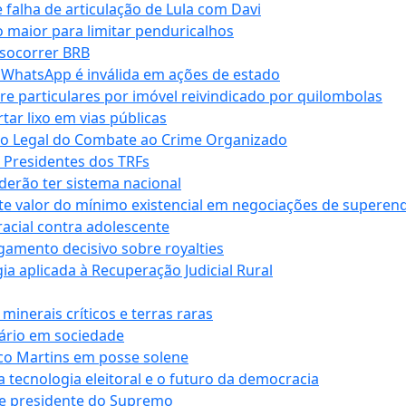
falha de articulação de Lula com Davi
 maior para limitar penduricalhos
 socorrer BRB
r WhatsApp é inválida em ações de estado
tre particulares por imóvel reivindicado por quilombolas
r lixo em vias públicas
co Legal do Combate ao Crime Organizado
e Presidentes dos TRFs
erão ter sistema nacional
te valor do mínimo existencial em negociações de superen
 racial contra adolescente
lgamento decisivo sobre royalties
a aplicada à Recuperação Judicial Rural
inerais críticos e terras raras
nário em sociedade
co Martins em posse solene
 tecnologia eleitoral e o futuro da democracia
te presidente do Supremo