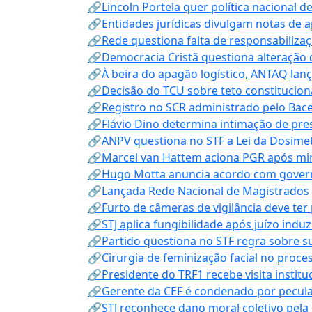
🔗Lincoln Portela quer política nacional d
🔗Entidades jurídicas divulgam notas de 
🔗Rede questiona falta de responsabiliza
🔗Democracia Cristã questiona alteração
🔗À beira do apagão logístico, ANTAQ lanç
🔗Decisão do TCU sobre teto constitucional
🔗Registro no SCR administrado pelo Bace
🔗Flávio Dino determina intimação de pre
🔗ANPV questiona no STF a Lei da Dosimet
🔗Marcel van Hattem aciona PGR após mini
🔗Hugo Motta anuncia acordo com governo
🔗Lançada Rede Nacional de Magistrados 
🔗Furto de câmeras de vigilância deve ter
🔗STJ aplica fungibilidade após juízo indu
🔗Partido questiona no STF regra sobre s
🔗Cirurgia de feminização facial no proce
🔗Presidente do TRF1 recebe visita instit
🔗Gerente da CEF é condenado por pecula
🔗STJ reconhece dano moral coletivo pela