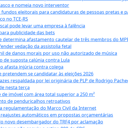
Vasco e nomeia novo interventor
 fundos eleitorais para candidaturas de pessoas pretas e 
co no TCE-RS
iscal pode levar uma empresa à falência
ara publicidade das bets
 e determina afastamento cautelar de três membros do MP
nder vedação da assistolia fetal
mil de danos morais por uso não autorizado de música
o de suposta calúnia contra Lula
o afasta injúria contra colega
 pretendem se candidatar às eleições 2026
azes respaldada por lei originária de PLP de Rodrigo Pache
e nesta terça
 de imóvel com área total superior a 250 m²
to de penduricalhos retroativos
a regulamentação do Marco Civil da Internet
va reajustes automáticos em propostas orçamentárias
ado novo desembargador do TRF4 por aclamação