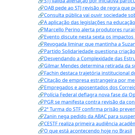
🔗STJ valida alienação por iniciativa parti
🔗OAB pede ao STJ revisão de regra que 
🔗Consulta pública vai ouvir sociedade s
🔗A aplicação das legislações na educação 
🔗Marcello Perino alerta produtores rurai
🔗Evento discute nesta sexta os impactos 
🔗Revogada liminar que mantinha a Suzan
🔗Partido Solidariedade questiona criaç
🔗Desvendando a Complexidade das Estrutu
🔗Gilmar Mendes determina retirada da su
🔗Fachin destaca trajetória instituciona
🔗Citação de empresa estrangeira por mei
🔗Empregados e aposentados dos Correios c
🔗Polícia Federal deflagra nova fase da 
🔗PGR se manifesta contra revisão da co
🔗2ª Turma do STF confirma prisão prevent
🔗Zanin nega pedido da ABAC para suspen
🔗CESTF realiza primeira audiência acadê
🔗O que está acontecendo hoje no Brasil