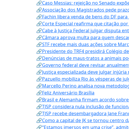
🔗Caso Messias: rejeição no Senado expõe 
🔗Associação dos Magistrados pede prazo
🔗Fachin libera venda de bens do DF para
🔗Corte Especial reafirma que citação po
🔗Cabe à Justiça Federal julgar disputa en
🔗Câmara aprova multa para quem descarta
🔗STF recebe mais duas ações sobre Mar
🔗Presidente do TRF4 presidirá Colégio d
🔗Denúncias de maus-tratos a animais pod
🔗Governo federal deve revisar anualmen
🔗Justiça especializada deve julgar injúria
🔗Pazuello mobiliza Rio às vésperas de ju
🔗Marcello Perino analisa nova metodologi
🔗Feliz Aniversário Brasília
🔗Brasil e Alemanha firmam acordo sobre m
🔗TJSP considera nula inclusão de funcio
🔗TJSP recebe desembargadora Jane Fran
🔗Como a capital de JK se tornou centro da
🔗“Estamos imersos em uma crise”, admi