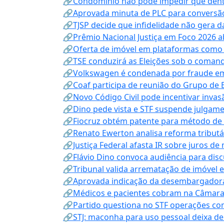
🔗Condomínio não pode impedir que dentis
🔗Aprovada minuta de PLC para conversão
🔗TJSP decide que infidelidade não gera 
🔗Prêmio Nacional Justiça em Foco 2026 a
🔗Oferta de imóvel em plataformas como
🔗TSE conduzirá as Eleições sob o coma
🔗Volkswagen é condenada por fraude e
🔗Coaf participa de reunião do Grupo de 
🔗Novo Código Civil pode incentivar invas
🔗Dino pede vista e STF suspende julgame
🔗Fiocruz obtém patente para método de t
🔗Renato Ewerton analisa reforma tributár
🔗Justiça Federal afasta IR sobre juros de
🔗Flávio Dino convoca audiência para discu
🔗Tribunal valida arrematação de imóvel 
🔗Aprovada indicação da desembargadora
🔗Médicos e pacientes cobram na Câmara a
🔗Partido questiona no STF operações co
🔗STJ: maconha para uso pessoal deixa de