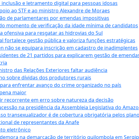
e inclusão e letramento digital para pessoas idosas
apoio ao STF e ao ministro Alexandre de Moraes
ção de parlamentares por emendas impositivas
 do momento de verificação da idade mínima de candidatos
a ofensiva para resgatar as hidrovias do Sul
 fortalece gestão pública e valoriza funções estratégicas
n não se equipara inscrição em cadastro de inadimplentes
sidentes de 21 partidos para explicarem gestão de emenda
ria
stro das Relações Exteriores faltar audiência
 sobre dívidas dos produtores rurais
para enfrentar avanço do crime organizado no país
 pena maior
zir recorrente em erro sobre natureza da decisão
ucessão na presidência da Assembleia Legislativa do Amaz
sso transexualizador é de cobertura obrigatória pelos plan
ucional de representantes da Anafe
to eletrônico
 demora na demarcação de território quilombola em Sergi