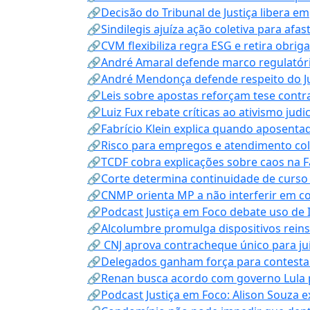
🔗Decisão do Tribunal de Justiça libera 
🔗Sindilegis ajuíza ação coletiva para afa
🔗CVM flexibiliza regra ESG e retira obrig
🔗André Amaral defende marco regulatório 
🔗André Mendonça defende respeito do Judi
🔗Leis sobre apostas reforçam tese contra
🔗Luiz Fux rebate críticas ao ativismo judi
🔗Fabrício Klein explica quando aposenta
🔗Risco para empregos e atendimento col
🔗TCDF cobra explicações sobre caos na F
🔗Corte determina continuidade de curso
🔗CNMP orienta MP a não interferir em co
🔗Podcast Justiça em Foco debate uso de IA
🔗Alcolumbre promulga dispositivos rein
🔗 CNJ aprova contracheque único para juí
🔗Delegados ganham força para contestar 
🔗Renan busca acordo com governo Lula p
🔗Podcast Justiça em Foco: Alison Souza e