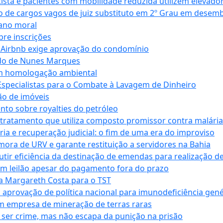
ta e pacientes com mobilidade reduzida utilizem elevado
 de cargos vagos de juiz substituto em 2º Grau em desem
dano moral
bre inscrições
 Airbnb exige aprovação do condomínio
ndo de Nunes Marques
m homologação ambiental
Especialistas para o Combate à Lavagem de Dinheiro
ão de imóveis
nto sobre royalties do petróleo
ratamento que utiliza composto promissor contra malária 
ia e recuperação judicial: o fim de uma era do improviso
 mora de URV e garante restituição a servidores na Bahia
tir eficiência da destinação de emendas para realização de 
em leilão apesar do pagamento fora do prazo
 Margareth Costa para o TST
provação de política nacional para imunodeficiência gené
m empresa de mineração de terras raras
 ser crime, mas não escapa da punição na prisão