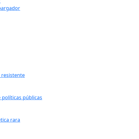
r
bargador
resistente
políticas públicas
tica rara