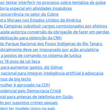
tentar interferir no processo sobre tentativa de golpe
oria especial em atividades insalubres
 concorrência no setor do Cobre
tra Moraes nos Estados Unidos da América
e Campinas substituir cargos comissionados por efetivos
saúde autoriza conversão da obrigação de fazer em perdas
xibilização para obtenção da CNH
do Parque Nacional dos Povos Indígenas do Rio Tanaru
dicialmente deve ser impugnado por ação anulatória
 a postos de comando no sistema de Justiça
s 18 anos da Lei Seca
para aumentar gastos, diz Gilmar
cional para integrar inteligência artificial à advocacia
sos de big techs
 mulher é aprovado na CDH
esidencial pelo Democracia Cristã
tal para antenas de telefonia em Goiás
o por supostos crimes sexuais
dem ter modelo único no país