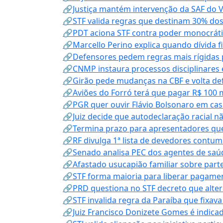
🔗Justiça mantém intervenção da SAF do 
🔗STF valida regras que destinam 30% dos
🔗PDT aciona STF contra poder monocráti
🔗Marcello Perino explica quando dívida f
🔗Defensores pedem regras mais rígidas p
🔗CNMP instaura processos disciplinares
🔗Girão pede mudanças na CBF e volta defe
🔗Aviões do Forró terá que pagar R$ 100 
🔗PGR quer ouvir Flávio Bolsonaro em cas
🔗Juiz decide que autodeclaração racial nã
🔗Termina prazo para apresentadores que
🔗RF divulga 1ª lista de devedores contum
🔗Senado analisa PEC dos agentes de saúd
🔗Afastado usucapião familiar sobre parte
🔗STF forma maioria para liberar pagamen
🔗PRD questiona no STF decreto que alter
🔗STF invalida regra da Paraíba que fixa
🔗Juiz Francisco Donizete Gomes é indic