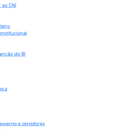
r ao CNJ
leiro
nstitucional
senção do IR
mica
governo e servidores