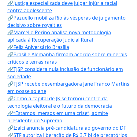
🔗Justiça especializada deve julgar injúria racial
contra adolescente
🔗Pazuello mobiliza Rio às vésperas de julgamento
decisivo sobre royalties
🔗Marcello Perino analisa nova metodologia
aplicada à Recuperação Judicial Rural
🔗Feliz Aniversário Brasília
🔗Brasil e Alemanha firmam acordo sobre minerais
críticos e terras raras
🔗TJSP considera nula inclusão de funcionário em
sociedade
🔗TJSP recebe desembargadora Jane Franco Martins
em posse solene
🔗Como a capital de JK se tornou centro da
tecnologia eleitoral e o futuro da democracia
🔗“Estamos imersos em uma crise”, admite
presidente do Supremo
🔗Izalci anuncia pré-candidatura ao governo do DF
🔗STF autoriza liberação de R$ 3,7 bi de precatórios