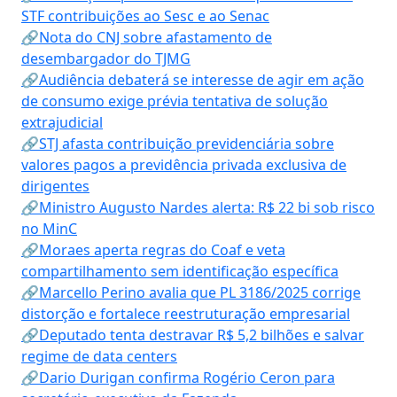
STF contribuições ao Sesc e ao Senac
🔗Nota do CNJ sobre afastamento de
desembargador do TJMG
🔗Audiência debaterá se interesse de agir em ação
de consumo exige prévia tentativa de solução
extrajudicial
🔗STJ afasta contribuição previdenciária sobre
valores pagos a previdência privada exclusiva de
dirigentes
🔗Ministro Augusto Nardes alerta: R$ 22 bi sob risco
no MinC
🔗Moraes aperta regras do Coaf e veta
compartilhamento sem identificação específica
🔗Marcello Perino avalia que PL 3186/2025 corrige
distorção e fortalece reestruturação empresarial
🔗Deputado tenta destravar R$ 5,2 bilhões e salvar
regime de data centers
🔗Dario Durigan confirma Rogério Ceron para