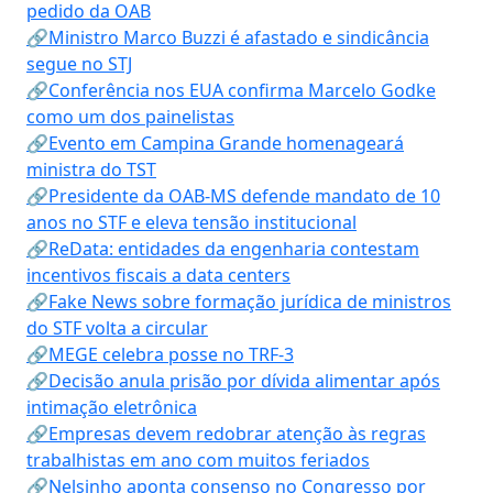
pedido da OAB
🔗Ministro Marco Buzzi é afastado e sindicância
segue no STJ
🔗Conferência nos EUA confirma Marcelo Godke
como um dos painelistas
🔗Evento em Campina Grande homenageará
ministra do TST
🔗Presidente da OAB-MS defende mandato de 10
anos no STF e eleva tensão institucional
🔗ReData: entidades da engenharia contestam
incentivos fiscais a data centers
🔗Fake News sobre formação jurídica de ministros
do STF volta a circular
🔗MEGE celebra posse no TRF-3
🔗Decisão anula prisão por dívida alimentar após
intimação eletrônica
🔗Empresas devem redobrar atenção às regras
trabalhistas em ano com muitos feriados
🔗Nelsinho aponta consenso no Congresso por