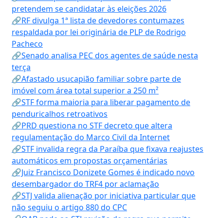
pretendem se candidatar às eleições 2026
🔗RF divulga 1ª lista de devedores contumazes
respaldada por lei originária de PLP de Rodrigo
Pacheco
🔗Senado analisa PEC dos agentes de saúde nesta
terça
🔗Afastado usucapião familiar sobre parte de
imóvel com área total superior a 250 m²
🔗STF forma maioria para liberar pagamento de
penduricalhos retroativos
🔗PRD questiona no STF decreto que altera
regulamentação do Marco Civil da Internet
🔗STF invalida regra da Paraíba que fixava reajustes
automáticos em propostas orçamentárias
🔗Juiz Francisco Donizete Gomes é indicado novo
desembargador do TRF4 por aclamação
🔗STJ valida alienação por iniciativa particular que
não seguiu o artigo 880 do CPC