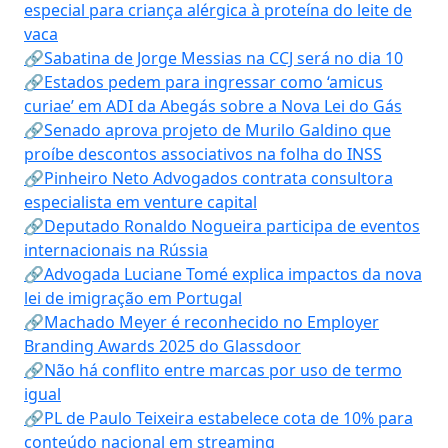
especial para criança alérgica à proteína do leite de
vaca
🔗Sabatina de Jorge Messias na CCJ será no dia 10
🔗Estados pedem para ingressar como ‘amicus
curiae’ em ADI da Abegás sobre a Nova Lei do Gás
🔗Senado aprova projeto de Murilo Galdino que
proíbe descontos associativos na folha do INSS
🔗Pinheiro Neto Advogados contrata consultora
especialista em venture capital
🔗Deputado Ronaldo Nogueira participa de eventos
internacionais na Rússia
🔗Advogada Luciane Tomé explica impactos da nova
lei de imigração em Portugal
🔗Machado Meyer é reconhecido no Employer
Branding Awards 2025 do Glassdoor
🔗Não há conflito entre marcas por uso de termo
igual
🔗PL de Paulo Teixeira estabelece cota de 10% para
conteúdo nacional em streaming