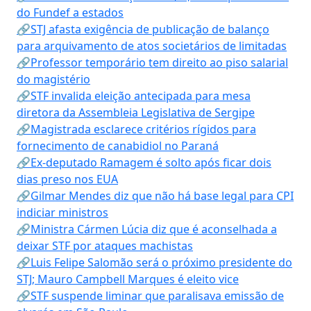
do Fundef a estados
🔗STJ afasta exigência de publicação de balanço
para arquivamento de atos societários de limitadas
🔗Professor temporário tem direito ao piso salarial
do magistério
🔗STF invalida eleição antecipada para mesa
diretora da Assembleia Legislativa de Sergipe
🔗Magistrada esclarece critérios rígidos para
fornecimento de canabidiol no Paraná
🔗Ex-deputado Ramagem é solto após ficar dois
dias preso nos EUA
🔗Gilmar Mendes diz que não há base legal para CPI
indiciar ministros
🔗Ministra Cármen Lúcia diz que é aconselhada a
deixar STF por ataques machistas
🔗Luis Felipe Salomão será o próximo presidente do
STJ; Mauro Campbell Marques é eleito vice
🔗STF suspende liminar que paralisava emissão de