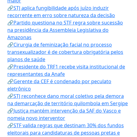
maior
🔗STJ aplica fungibilidade após juízo induzir
recorrente em erro sobre natureza da decisão
🔗Partido questiona no STF regra sobre sucessão
na presidência da Assembleia Legislativa do
Amazonas
🔗Cirurgia de feminização facial no processo
transexualizador é de cobertura obrigatória pelos
planos de saúde
🔗Presidente do TRF1 recebe visita institucional de
representantes da Anafe
🔗Gerente da CEF é condenado por peculato
eletrônico
🔗STJ reconhece dano moral coletivo pela demora
na demarcação de território quilombola em Sergipe
🔗Justiça mantém intervenção da SAF do Vasco e
nomeia novo interventor
🔗STF valida regras que destinam 30% dos fundos
eleitorais para candidaturas de pessoas pretas e