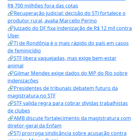
R$ 700 milhões fora das cotas
🔗Recuperação judicial: decisão do STJ fortalece o
produtor rural, avalia Marcello Perino
🔗Juizado do DF fixa indenização de R$ 12 mil contra
Uber
🔗TJ de Rondônia é o mais rápido do país em casos
de feminicídio
🔗STF libera vaquejadas, mas exige bem-estar
animal
🔗Gilmar Mendes exige dados do MP do Rio sobre
indenizações
🔗Presidentes de tribunais debatem futuro da
magistratura no STF
🔗STF valida regra para cobrar dívidas trabalhistas
de clubes
🔗AMB discute fortalecimento da magistratura com
diretor-geral da Enfam
🔗STJ prorroga sindicância sobre acusação contra