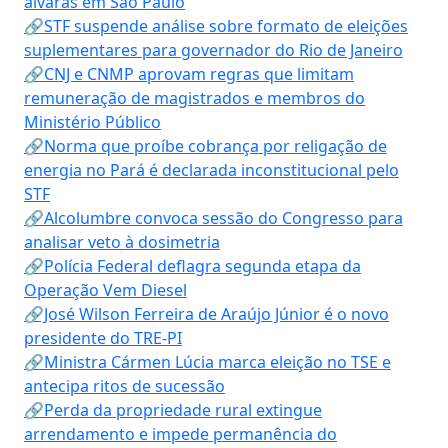
alvarás em São Paulo
🔗STF suspende análise sobre formato de eleições
suplementares para governador do Rio de Janeiro
🔗CNJ e CNMP aprovam regras que limitam
remuneração de magistrados e membros do
Ministério Público
🔗Norma que proíbe cobrança por religação de
energia no Pará é declarada inconstitucional pelo
STF
🔗Alcolumbre convoca sessão do Congresso para
analisar veto à dosimetria
🔗Polícia Federal deflagra segunda etapa da
Operação Vem Diesel
🔗José Wilson Ferreira de Araújo Júnior é o novo
presidente do TRE-PI
🔗Ministra Cármen Lúcia marca eleição no TSE e
antecipa ritos de sucessão
🔗Perda da propriedade rural extingue
arrendamento e impede permanência do