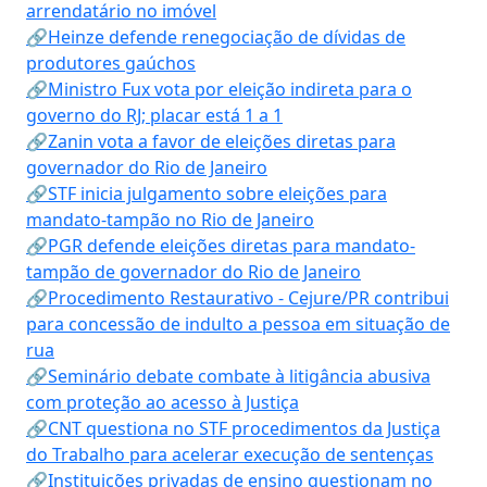
arrendatário no imóvel
🔗Heinze defende renegociação de dívidas de
produtores gaúchos
🔗Ministro Fux vota por eleição indireta para o
governo do RJ; placar está 1 a 1
🔗Zanin vota a favor de eleições diretas para
governador do Rio de Janeiro
🔗STF inicia julgamento sobre eleições para
mandato-tampão no Rio de Janeiro
🔗PGR defende eleições diretas para mandato-
tampão de governador do Rio de Janeiro
🔗Procedimento Restaurativo - Cejure/PR contribui
para concessão de indulto a pessoa em situação de
rua
🔗Seminário debate combate à litigância abusiva
com proteção ao acesso à Justiça
🔗CNT questiona no STF procedimentos da Justiça
do Trabalho para acelerar execução de sentenças
🔗Instituições privadas de ensino questionam no