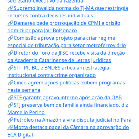
secretário-executivo da Fazenda
🔗Supremo invalida norma do TJ-MA que restringia
recursos contra decisões individuais
🔗Damares pede prorrogação de CPMI e prisão
domiciliar para Jair Bolsonaro
🔗Comissão aprova projeto para criar regime
especial de tributação para setor metroferroviário
🔗Diretor do Foro da JFSC recebe visita da direção
da Academia Catarinense de Letras Jurídicas
🔗STF, PF, BC, e BNDES articulam estratégia
institucional contra crime organizado
🔗Cinco agremiações políticas exibem programas
nesta semana
🔗STF garante agravo interno após ação da OAB
🔗STJ preserva bem de família ainda financiado, diz
Marcello Perino
🔗Petróleo na Amazônia vira disputa judicial no Pará
🔗Motta destaca papel da Câmara na aprovação do
ECA Digital