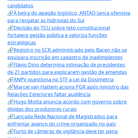
candidatos
🔗À beira do apagão logístico, ANTAQ lança ofensiva
para resgatar as hidrovias do Sul
🔗Decisão do TCU sobre teto constitucional
fortalece gestão pública e valoriza funções
estratégicas
🔗Registro no SCR administrado pelo Bacen não se
equipara inscrição em cadastro de inadimplentes
🔗Flávio Dino determina intimação de presidentes
de 21 partidos para explicarem gestão de emendas
🔗ANPV questiona no STF a Lei da Dosimetria
🔗Marcel van Hattem aciona PGR após ministro das
Relações Exteriores faltar audiência
🔗Hugo Motta anuncia acordo com governo sobre
dívidas dos produtores rurais
🔗Lançada Rede Nacional de Magistrados para
enfrentar avanço do crime organizado no país
🔗Furto de câmeras de vigilância deve ter pena