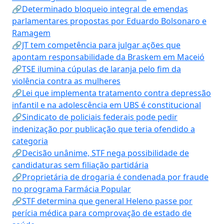
🔗Determinado bloqueio integral de emendas
parlamentares propostas por Eduardo Bolsonaro e
Ramagem
🔗JT tem competência para julgar ações que
apontam responsabilidade da Braskem em Maceió
🔗TSE ilumina cúpulas de laranja pelo fim da
violência contra as mulheres
🔗Lei que implementa tratamento contra depressão
infantil e na adolescência em UBS é constitucional
🔗Sindicato de policiais federais pode pedir
indenização por publicação que teria ofendido a
categoria
🔗Decisão unânime, STF nega possibilidade de
candidaturas sem filiação partidária
🔗Proprietária de drogaria é condenada por fraude
no programa Farmácia Popular
🔗STF determina que general Heleno passe por
perícia médica para comprovação de estado de