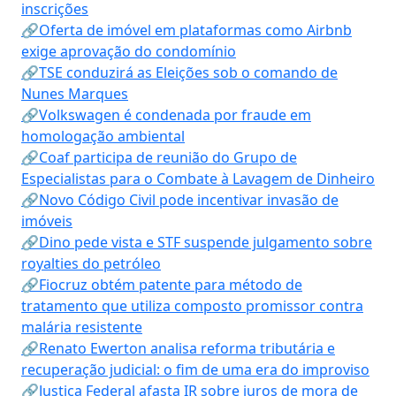
inscrições
🔗Oferta de imóvel em plataformas como Airbnb
exige aprovação do condomínio
🔗TSE conduzirá as Eleições sob o comando de
Nunes Marques
🔗Volkswagen é condenada por fraude em
homologação ambiental
🔗Coaf participa de reunião do Grupo de
Especialistas para o Combate à Lavagem de Dinheiro
🔗Novo Código Civil pode incentivar invasão de
imóveis
🔗Dino pede vista e STF suspende julgamento sobre
royalties do petróleo
🔗Fiocruz obtém patente para método de
tratamento que utiliza composto promissor contra
malária resistente
🔗Renato Ewerton analisa reforma tributária e
recuperação judicial: o fim de uma era do improviso
🔗Justiça Federal afasta IR sobre juros de mora de