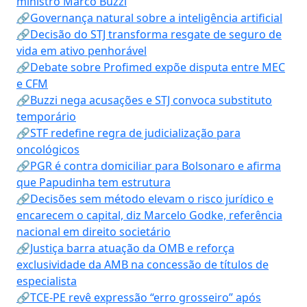
ministro Marco Buzzi
🔗Governança natural sobre a inteligência artificial
🔗Decisão do STJ transforma resgate de seguro de
vida em ativo penhorável
🔗Debate sobre Profimed expõe disputa entre MEC
e CFM
🔗Buzzi nega acusações e STJ convoca substituto
temporário
🔗STF redefine regra de judicialização para
oncológicos
🔗PGR é contra domiciliar para Bolsonaro e afirma
que Papudinha tem estrutura
🔗Decisões sem método elevam o risco jurídico e
encarecem o capital, diz Marcelo Godke, referência
nacional em direito societário
🔗Justiça barra atuação da OMB e reforça
exclusividade da AMB na concessão de títulos de
especialista
🔗TCE-PE revê expressão “erro grosseiro” após