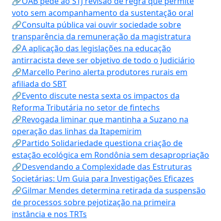
🔗OAB pede ao STJ revisão de regra que permite
voto sem acompanhamento da sustentação oral
🔗Consulta pública vai ouvir sociedade sobre
transparência da remuneração da magistratura
🔗A aplicação das legislações na educação
antirracista deve ser objetivo de todo o Judiciário
🔗Marcello Perino alerta produtores rurais em
afiliada do SBT
🔗Evento discute nesta sexta os impactos da
Reforma Tributária no setor de fintechs
🔗Revogada liminar que mantinha a Suzano na
operação das linhas da Itapemirim
🔗Partido Solidariedade questiona criação de
estação ecológica em Rondônia sem desapropriação
🔗Desvendando a Complexidade das Estruturas
Societárias: Um Guia para Investigações Eficazes
🔗Gilmar Mendes determina retirada da suspensão
de processos sobre pejotização na primeira
instância e nos TRTs