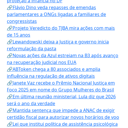
proteção à infância no DF
🔗Flávio Dino veda repasses de emendas
parlamentares a ONGs ligadas a familiares de
congressistas
🔗Projeto Veredicto do TJBA mira ações com mais
de 15 anos
🔗Lewandowski deixa a Justiça e governo inicia
reformulação da pasta
🔗Novas ações da Azul estreiam na B3 após avanço
na recuperação judicial nos EUA
🔗ABToken chega a 80 associados e amplia
influência na regulação de ativos digitais
🔗Janete Vaz recebe o Prêmio Nacional Justiça em
Foco 2025 em nome do Grupo Mulheres do Brasil
🔗Em última reunião ministerial, Lula diz que 2026
será o ano da verdade
🔗Mantida sentença que impede a ANAC de exigir
certidão fiscal para autorizar novos horários de voo
🔗Lei que institui política de assistência psicológica