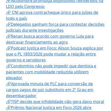
🔗Alcolumbre promulga dispositivos reinseridos na
LDO pelo Congresso
🔗 CNJ aprova contracheque único para juízes de
todo o país
🔗Delegados ganham força para contestar decisões
judiciais durante investigações
🔗Renan busca acordo com governo Lula para
destravar financiamento ao agro
🔗Podcast Justiça em Foco: Alison Souza explica por
que o PL 1893/2026 pode mudar a relação entre
governo e servidores
🔗Condomínio não pode impedir que dentista e
pacientes com mobilidade reduzida utilizem
elevador
🔗Aprovada minuta de PLC para conversão de
cargos vagos de juiz substituto em 2º Grau em
desembargador
🔗TJSP decide que infidelidade não gera dano moral
🔗Prêmio Nacional Justiça em Foco 2026 abre