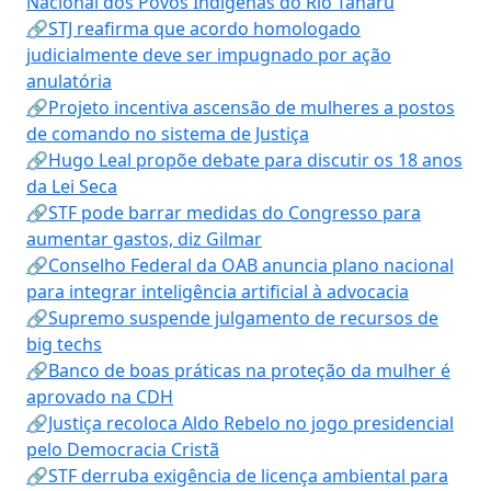
Nacional dos Povos Indígenas do Rio Tanaru
🔗STJ reafirma que acordo homologado
judicialmente deve ser impugnado por ação
anulatória
🔗Projeto incentiva ascensão de mulheres a postos
de comando no sistema de Justiça
🔗Hugo Leal propõe debate para discutir os 18 anos
da Lei Seca
🔗STF pode barrar medidas do Congresso para
aumentar gastos, diz Gilmar
🔗Conselho Federal da OAB anuncia plano nacional
para integrar inteligência artificial à advocacia
🔗Supremo suspende julgamento de recursos de
big techs
🔗Banco de boas práticas na proteção da mulher é
aprovado na CDH
🔗Justiça recoloca Aldo Rebelo no jogo presidencial
pelo Democracia Cristã
🔗STF derruba exigência de licença ambiental para