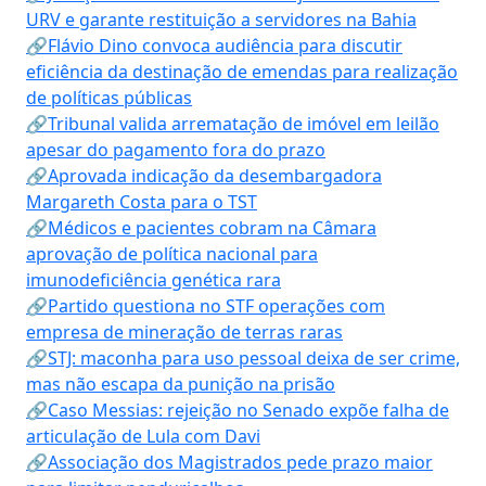
URV e garante restituição a servidores na Bahia
🔗Flávio Dino convoca audiência para discutir
eficiência da destinação de emendas para realização
de políticas públicas
🔗Tribunal valida arrematação de imóvel em leilão
apesar do pagamento fora do prazo
🔗Aprovada indicação da desembargadora
Margareth Costa para o TST
🔗Médicos e pacientes cobram na Câmara
aprovação de política nacional para
imunodeficiência genética rara
🔗Partido questiona no STF operações com
empresa de mineração de terras raras
🔗STJ: maconha para uso pessoal deixa de ser crime,
mas não escapa da punição na prisão
🔗Caso Messias: rejeição no Senado expõe falha de
articulação de Lula com Davi
🔗Associação dos Magistrados pede prazo maior