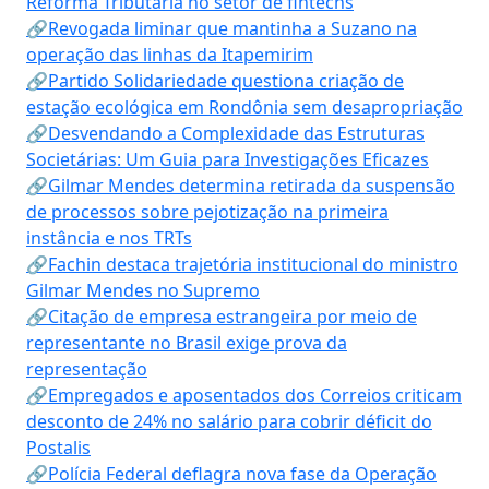
Reforma Tributária no setor de fintechs
🔗Revogada liminar que mantinha a Suzano na
operação das linhas da Itapemirim
🔗Partido Solidariedade questiona criação de
estação ecológica em Rondônia sem desapropriação
🔗Desvendando a Complexidade das Estruturas
Societárias: Um Guia para Investigações Eficazes
🔗Gilmar Mendes determina retirada da suspensão
de processos sobre pejotização na primeira
instância e nos TRTs
🔗Fachin destaca trajetória institucional do ministro
Gilmar Mendes no Supremo
🔗Citação de empresa estrangeira por meio de
representante no Brasil exige prova da
representação
🔗Empregados e aposentados dos Correios criticam
desconto de 24% no salário para cobrir déficit do
Postalis
🔗Polícia Federal deflagra nova fase da Operação