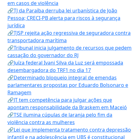
em casos de violência
🔗TJ da Paraíba derruba lei urbanística de João
Pessoa; CRECI-PB alerta para riscos à segurança
jurídica
🔗TJSP rejeita ação regressiva de seguradora contra
transportadora marítima
🔗Tribunal inicia julgamento de recursos que pedem
cassação do governador do RJ
🔗Juíza federal Ivani Silva da Luz será empossada
desembargadora do TRF1 no dia 17
🔗Determinado bloqueio integral de emendas
parlamentares propostas por Eduardo Bolsonaro e
Ramagem
🔗JT tem competência para julgar ações que
apontam responsabilidade da Braskem em Maceió
🔗TSE ilumina cúpulas de laranja pelo fim da
violência contra as mulheres
🔗Lei que implementa tratamento contra depressão
infantil e na adolescência em UBS é constitucional