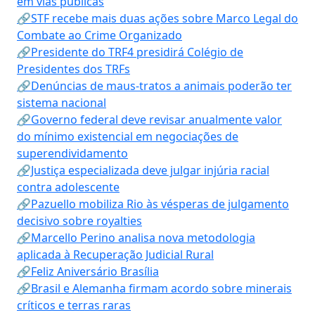
em vias públicas
🔗STF recebe mais duas ações sobre Marco Legal do
Combate ao Crime Organizado
🔗Presidente do TRF4 presidirá Colégio de
Presidentes dos TRFs
🔗Denúncias de maus-tratos a animais poderão ter
sistema nacional
🔗Governo federal deve revisar anualmente valor
do mínimo existencial em negociações de
superendividamento
🔗Justiça especializada deve julgar injúria racial
contra adolescente
🔗Pazuello mobiliza Rio às vésperas de julgamento
decisivo sobre royalties
🔗Marcello Perino analisa nova metodologia
aplicada à Recuperação Judicial Rural
🔗Feliz Aniversário Brasília
🔗Brasil e Alemanha firmam acordo sobre minerais
críticos e terras raras