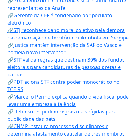
🔗Presidente do TRF1 recebe visita institucional de
representantes da Anafe
🔗Gerente da CEF é condenado por peculato
eletrônico
🔗STJ reconhece dano moral coletivo pela demora
na demarcação de território quilombola em Sergipe
🔗Justiça mantém intervenção da SAF do Vasco e
nomeia novo interventor
🔗STF valida regras que destinam 30% dos fundos
eleitorais para candidaturas de pessoas pretas e
pardas
🔗PDT aciona STF contra poder monocrático no
TCE-RS
🔗Marcello Perino explica quando dívida fiscal pode
levar uma empresa à falência
🔗Defensores pedem regras mais rígidas para
publicidade das bets
🔗CNMP instaura processos disciplinares e
determina afastamento cautelar de três membros