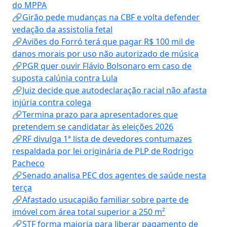
do MPPA
🔗Girão pede mudanças na CBF e volta defender
vedação da assistolia fetal
🔗Aviões do Forró terá que pagar R$ 100 mil de
danos morais por uso não autorizado de música
🔗PGR quer ouvir Flávio Bolsonaro em caso de
suposta calúnia contra Lula
🔗Juiz decide que autodeclaração racial não afasta
injúria contra colega
🔗Termina prazo para apresentadores que
pretendem se candidatar às eleições 2026
🔗RF divulga 1ª lista de devedores contumazes
respaldada por lei originária de PLP de Rodrigo
Pacheco
🔗Senado analisa PEC dos agentes de saúde nesta
terça
🔗Afastado usucapião familiar sobre parte de
imóvel com área total superior a 250 m²
🔗STF forma maioria para liberar pagamento de