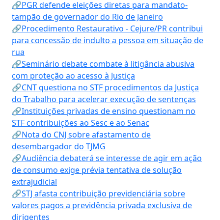
🔗PGR defende eleições diretas para mandato-
tampão de governador do Rio de Janeiro
🔗Procedimento Restaurativo - Cejure/PR contribui
para concessão de indulto a pessoa em situação de
rua
🔗Seminário debate combate à litigância abusiva
com proteção ao acesso à Justiça
🔗CNT questiona no STF procedimentos da Justiça
do Trabalho para acelerar execução de sentenças
🔗Instituições privadas de ensino questionam no
STF contribuições ao Sesc e ao Senac
🔗Nota do CNJ sobre afastamento de
desembargador do TJMG
🔗Audiência debaterá se interesse de agir em ação
de consumo exige prévia tentativa de solução
extrajudicial
🔗STJ afasta contribuição previdenciária sobre
valores pagos a previdência privada exclusiva de
dirigentes