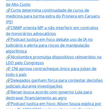
de Alto Custo
🔗Corte determina continuidade de curso de
medicina para turma extra do Pronera em Caruaru
(PE)
🔗CNMP orienta MP a não interferir em contratos
de honorários advocatícios
🔗Podcast Justiça em Foco debate uso de IA no
Judiciário e alerta para riscos de manipulação
algorítmica
🔗Alcolumbre promulga dispositivos reinseridos na
LDO pelo Congresso
🔗 CNJ aprova contracheque único para juízes de
todo o país
🔗Delegados ganham força para contestar decisões
judiciais durante investigações
🔗Renan busca acordo com governo Lula para
destravar financiamento ao agro
🔗Podcast Justiça em Foco: Alison Souza explica por