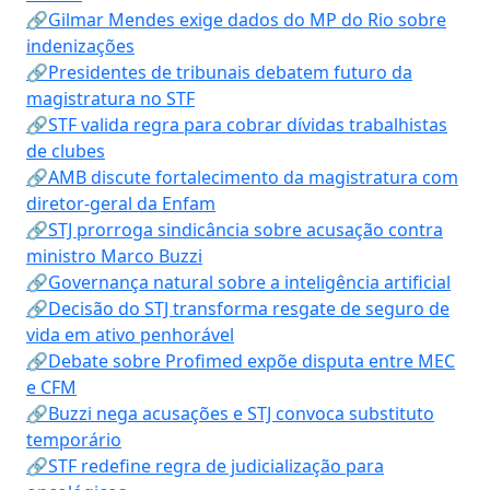
🔗Gilmar Mendes exige dados do MP do Rio sobre
indenizações
🔗Presidentes de tribunais debatem futuro da
magistratura no STF
🔗STF valida regra para cobrar dívidas trabalhistas
de clubes
🔗AMB discute fortalecimento da magistratura com
diretor-geral da Enfam
🔗STJ prorroga sindicância sobre acusação contra
ministro Marco Buzzi
🔗Governança natural sobre a inteligência artificial
🔗Decisão do STJ transforma resgate de seguro de
vida em ativo penhorável
🔗Debate sobre Profimed expõe disputa entre MEC
e CFM
🔗Buzzi nega acusações e STJ convoca substituto
temporário
🔗STF redefine regra de judicialização para