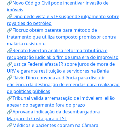
🔗Novo Código Civil pode incentivar invasão de
imóveis
🔗Dino pede vista e STF suspende julgamento sobre
royalties do petróleo
🔗Fiocruz obtém patente para método de
tratamento que utiliza composto promissor contra
malária resistente
🔗Renato Ewerton analisa reforma tributária e
recuperação judicial: o fim de uma era do improviso
🔗Justiça Federal afasta IR sobre juros de mora de
URV e garante restituição a servidores na Bahia
🔗Flávio Dino convoca audiência para discutir
eficiência da destinação de emendas para realização
de políticas públicas
🔗Tribunal valida arrematação de imóvel em leilão
apesar do pagamento fora do prazo
🔗Aprovada indicação da desembargadora
Margareth Costa para o TST
🔗Médicos e pacientes cobram na Câmara