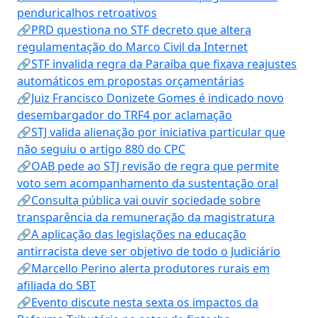
penduricalhos retroativos
🔗PRD questiona no STF decreto que altera
regulamentação do Marco Civil da Internet
🔗STF invalida regra da Paraíba que fixava reajustes
automáticos em propostas orçamentárias
🔗Juiz Francisco Donizete Gomes é indicado novo
desembargador do TRF4 por aclamação
🔗STJ valida alienação por iniciativa particular que
não seguiu o artigo 880 do CPC
🔗OAB pede ao STJ revisão de regra que permite
voto sem acompanhamento da sustentação oral
🔗Consulta pública vai ouvir sociedade sobre
transparência da remuneração da magistratura
🔗A aplicação das legislações na educação
antirracista deve ser objetivo de todo o Judiciário
🔗Marcello Perino alerta produtores rurais em
afiliada do SBT
🔗Evento discute nesta sexta os impactos da