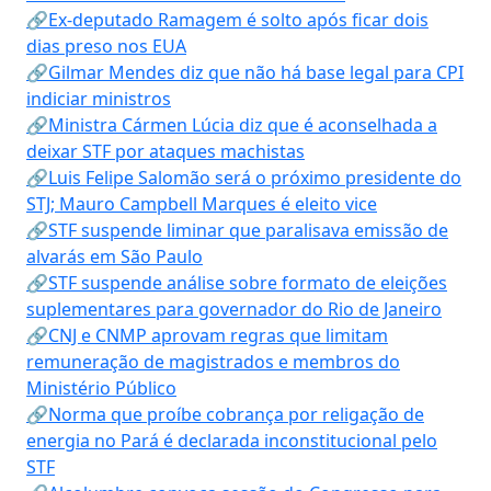
🔗Ex-deputado Ramagem é solto após ficar dois
dias preso nos EUA
🔗Gilmar Mendes diz que não há base legal para CPI
indiciar ministros
🔗Ministra Cármen Lúcia diz que é aconselhada a
deixar STF por ataques machistas
🔗Luis Felipe Salomão será o próximo presidente do
STJ; Mauro Campbell Marques é eleito vice
🔗STF suspende liminar que paralisava emissão de
alvarás em São Paulo
🔗STF suspende análise sobre formato de eleições
suplementares para governador do Rio de Janeiro
🔗CNJ e CNMP aprovam regras que limitam
remuneração de magistrados e membros do
Ministério Público
🔗Norma que proíbe cobrança por religação de
energia no Pará é declarada inconstitucional pelo
STF