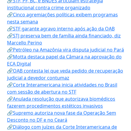
🔗STF, PF, BC, e BNDES articulam estratégia
institucional contra crime organizado
🔗Cinco agremiações políticas exibem programas
nesta semana
🔗STF garante agravo interno após ação da OAB
🔗STJ preserva bem de família ainda financiado, diz
Marcello Perino
🔗Petróleo na Amazônia vira disputa judicial no Pará
🔗Motta destaca papel da Câmara na aprovação do
ECA Digital
🔗OAB contesta lei que veda pedido de recuperação
judicial a devedor contumaz
🔗Corte Interamericana inicia atividades no Brasil
com sessão de abertura no STF
🔗Anulada resolução que autorizava biomédicos
fazerem procedimentos estéticos invasivos
🔗Supremo autoriza nova fase da Operação Sem
Desconto no DF e no Ceará
🔗Diálogo com juízes da Corte Interamericana de