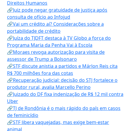
Direitos Humanos
🔗Juiz pode negar gratuidade de justiça após
consulta de ofício ao Infojud
🔗Vai um crédito aí? Considerações sobre a
portabilidade de crédito
🔗Juíza do TJDFT destaca à TV Globo a força do
Programa Maria da Penha Vai à Escola
🔗Moraes revoga autorização para visita de
assessor de Trump a Bolsonaro
🔗STF discute anistia a partidos e Márlon Reis cita
R$ 700 milhões fora das cotas
🔗Recuperação judicial: decisão do STJ fortalece o
produtor rural, avalia Marcello Perino
🔗Juizado do DF fixa indenização de R$ 12 mil contra
Uber
🔗TJ de Rondônia é o mais rápido do país em casos
de feminicídio
🔗STF libera vaquejadas, mas exige bem-estar
animal