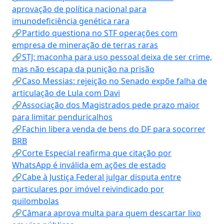
aprovação de política nacional para
imunodeficiência genética rara
🔗Partido questiona no STF operações com
empresa de mineração de terras raras
🔗STJ: maconha para uso pessoal deixa de ser crime,
mas não escapa da punição na prisão
🔗Caso Messias: rejeição no Senado expõe falha de
articulação de Lula com Davi
🔗Associação dos Magistrados pede prazo maior
para limitar penduricalhos
🔗Fachin libera venda de bens do DF para socorrer
BRB
🔗Corte Especial reafirma que citação por
WhatsApp é inválida em ações de estado
🔗Cabe à Justiça Federal julgar disputa entre
particulares por imóvel reivindicado por
quilombolas
🔗Câmara aprova multa para quem descartar lixo