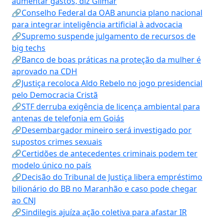
aumentar gastos, diz Gilmar
🔗Conselho Federal da OAB anuncia plano nacional
para integrar inteligência artificial à advocacia
🔗Supremo suspende julgamento de recursos de
big techs
🔗Banco de boas práticas na proteção da mulher é
aprovado na CDH
🔗Justiça recoloca Aldo Rebelo no jogo presidencial
pelo Democracia Cristã
🔗STF derruba exigência de licença ambiental para
antenas de telefonia em Goiás
🔗Desembargador mineiro será investigado por
supostos crimes sexuais
🔗Certidões de antecedentes criminais podem ter
modelo único no país
🔗Decisão do Tribunal de Justiça libera empréstimo
bilionário do BB no Maranhão e caso pode chegar
ao CNJ
🔗Sindilegis ajuíza ação coletiva para afastar IR