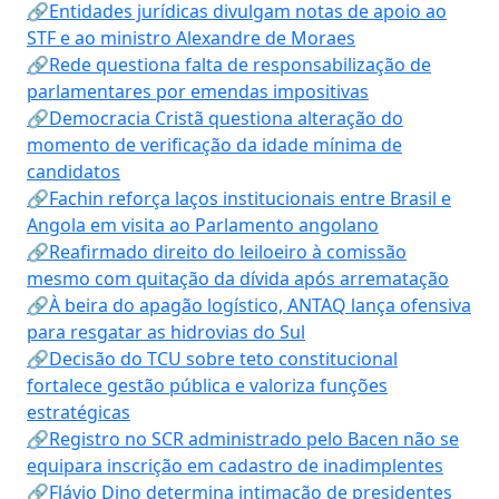
🔗Entidades jurídicas divulgam notas de apoio ao
STF e ao ministro Alexandre de Moraes
🔗Rede questiona falta de responsabilização de
parlamentares por emendas impositivas
🔗Democracia Cristã questiona alteração do
momento de verificação da idade mínima de
candidatos
🔗Fachin reforça laços institucionais entre Brasil e
Angola em visita ao Parlamento angolano
🔗Reafirmado direito do leiloeiro à comissão
mesmo com quitação da dívida após arrematação
🔗À beira do apagão logístico, ANTAQ lança ofensiva
para resgatar as hidrovias do Sul
🔗Decisão do TCU sobre teto constitucional
fortalece gestão pública e valoriza funções
estratégicas
🔗Registro no SCR administrado pelo Bacen não se
equipara inscrição em cadastro de inadimplentes
🔗Flávio Dino determina intimação de presidentes