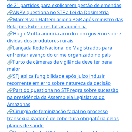
de 21 partidos para explicarem gestão de emendas
🔗ANPV questiona no STF a Lei da Dosimetria
🔗Marcel van Hattem aciona PGR após ministro das
Relações Exteriores faltar audiência
🔗Hugo Motta anuncia acordo com governo sobre
dívidas dos produtores rurais
🔗Lançada Rede Nacional de Magistrados para
enfrentar avanço do crime organizado no país
🔗Furto de câmeras de vigilância deve ter pena
maior
🔗STJ aplica fungibilidade após juízo induzir
recorrente em erro sobre natureza da decisão
🔗Partido questiona no STF regra sobre sucessão
na presidência da Assembleia Legislativa do
Amazonas
🔗Cirurgia de feminização facial no processo
transexualizador é de cobertura obrigatória pelos
planos de saúde