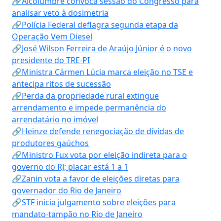
🔗Alcolumbre convoca sessão do Congresso para
analisar veto à dosimetria
🔗Polícia Federal deflagra segunda etapa da
Operação Vem Diesel
🔗José Wilson Ferreira de Araújo Júnior é o novo
presidente do TRE-PI
🔗Ministra Cármen Lúcia marca eleição no TSE e
antecipa ritos de sucessão
🔗Perda da propriedade rural extingue
arrendamento e impede permanência do
arrendatário no imóvel
🔗Heinze defende renegociação de dívidas de
produtores gaúchos
🔗Ministro Fux vota por eleição indireta para o
governo do RJ; placar está 1 a 1
🔗Zanin vota a favor de eleições diretas para
governador do Rio de Janeiro
🔗STF inicia julgamento sobre eleições para
mandato-tampão no Rio de Janeiro