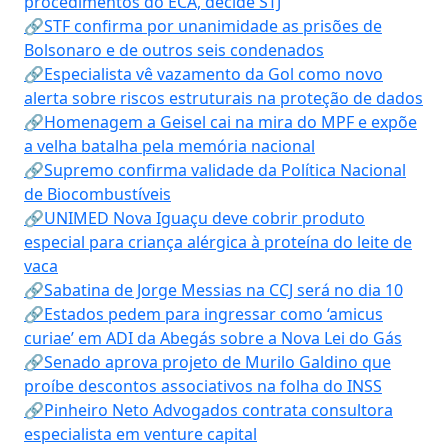
procedimentos do ECA, decide STJ
🔗STF confirma por unanimidade as prisões de
Bolsonaro e de outros seis condenados
🔗Especialista vê vazamento da Gol como novo
alerta sobre riscos estruturais na proteção de dados
🔗Homenagem a Geisel cai na mira do MPF e expõe
a velha batalha pela memória nacional
🔗Supremo confirma validade da Política Nacional
de Biocombustíveis
🔗UNIMED Nova Iguaçu deve cobrir produto
especial para criança alérgica à proteína do leite de
vaca
🔗Sabatina de Jorge Messias na CCJ será no dia 10
🔗Estados pedem para ingressar como ‘amicus
curiae’ em ADI da Abegás sobre a Nova Lei do Gás
🔗Senado aprova projeto de Murilo Galdino que
proíbe descontos associativos na folha do INSS
🔗Pinheiro Neto Advogados contrata consultora
especialista em venture capital