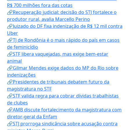
R$ 700 milhões fora das cotas
🔗Recuperação judicial: decisão do STJ fortalece o
produtor rural, avalia Marcello Perino
🔗Juizado do DF fixa indenização de R$ 12 mil contra
Uber
🔗TJ de Rondônia é o mais rápido do país em casos
de feminicídio
🔗STF libera vaquejadas, mas exige bem-estar
animal
🔗Gilmar Mendes exige dados do MP do Rio sobre
indenizações
🔗Presidentes de tribunais debatem futuro da
magistratura no STF
🔗STF valida regra para cobrar dívidas trabalhistas
de clubes
🔗AMB discute fortalecimento da magistratura com
diretor-geral da Enfam
🔗STJ prorroga sindicância sobre acusação contra