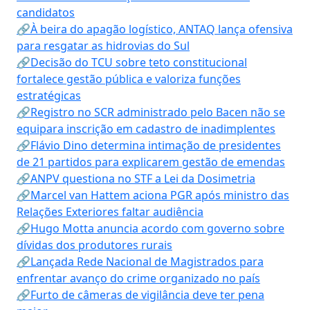
candidatos
🔗À beira do apagão logístico, ANTAQ lança ofensiva
para resgatar as hidrovias do Sul
🔗Decisão do TCU sobre teto constitucional
fortalece gestão pública e valoriza funções
estratégicas
🔗Registro no SCR administrado pelo Bacen não se
equipara inscrição em cadastro de inadimplentes
🔗Flávio Dino determina intimação de presidentes
de 21 partidos para explicarem gestão de emendas
🔗ANPV questiona no STF a Lei da Dosimetria
🔗Marcel van Hattem aciona PGR após ministro das
Relações Exteriores faltar audiência
🔗Hugo Motta anuncia acordo com governo sobre
dívidas dos produtores rurais
🔗Lançada Rede Nacional de Magistrados para
enfrentar avanço do crime organizado no país
🔗Furto de câmeras de vigilância deve ter pena