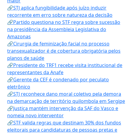
maior
🔗STJ aplica fungibilidade após juízo induzir
recorrente em erro sobre natureza da decisão
🔗Partido questiona no STF regra sobre sucessão
na presidência da Assembleia Legislativa do
Amazonas
🔗Cirurgia de feminização facial no processo
transexualizador é de cobertura obrigatória pelos
planos de saúde
🔗Presidente do TRF1 recebe visita institucional de
representantes da Anafe
🔗Gerente da CEF é condenado por peculato
eletrônico
🔗STJ reconhece dano moral coletivo pela demora
na demarcação de território quilombola em Sergipe
🔗Justiça mantém intervenção da SAF do Vasco e
nomeia novo interventor
🔗STF valida regras que destinam 30% dos fundos
eleitorais para candidaturas de pessoas pretas e