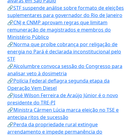
alvarás em São Paulo
🔗STF suspende análise sobre formato de eleições
suplementares para governador do Rio de Janeiro
🔗CNJ e CNMP aprovam regras que limitam
remuneração de magistrados e membros do
Ministério Público
🔗Norma que proíbe cobrança por religação de
energia no Pará é declarada inconstitucional pelo
STF
🔗Alcolumbre convoca sessão do Congresso para
analisar veto à dosimetria
🔗Polícia Federal deflagra segunda etapa da
Operação Vem Diesel
🔗José Wilson Ferreira de Araújo Júnior é o novo
presidente do TRE-PI
🔗Ministra Cármen Lúcia marca eleição no TSE e
antecipa ritos de sucessão
🔗Perda da propriedade rural extingue
arrendamento e impede permanência do