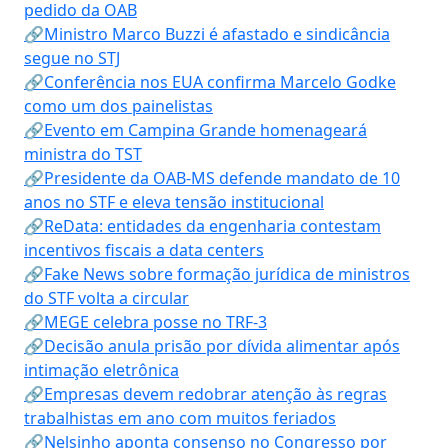
pedido da OAB
🔗Ministro Marco Buzzi é afastado e sindicância
segue no STJ
🔗Conferência nos EUA confirma Marcelo Godke
como um dos painelistas
🔗Evento em Campina Grande homenageará
ministra do TST
🔗Presidente da OAB-MS defende mandato de 10
anos no STF e eleva tensão institucional
🔗ReData: entidades da engenharia contestam
incentivos fiscais a data centers
🔗Fake News sobre formação jurídica de ministros
do STF volta a circular
🔗MEGE celebra posse no TRF-3
🔗Decisão anula prisão por dívida alimentar após
intimação eletrônica
🔗Empresas devem redobrar atenção às regras
trabalhistas em ano com muitos feriados
🔗Nelsinho aponta consenso no Congresso por