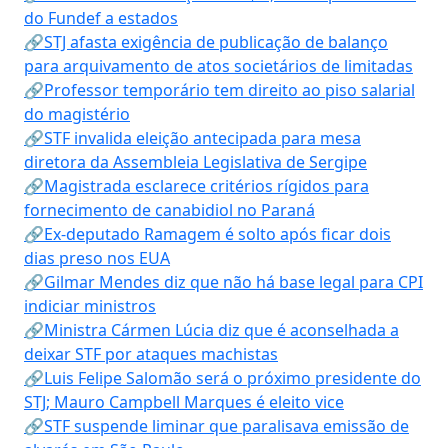
do Fundef a estados
🔗STJ afasta exigência de publicação de balanço
para arquivamento de atos societários de limitadas
🔗Professor temporário tem direito ao piso salarial
do magistério
🔗STF invalida eleição antecipada para mesa
diretora da Assembleia Legislativa de Sergipe
🔗Magistrada esclarece critérios rígidos para
fornecimento de canabidiol no Paraná
🔗Ex-deputado Ramagem é solto após ficar dois
dias preso nos EUA
🔗Gilmar Mendes diz que não há base legal para CPI
indiciar ministros
🔗Ministra Cármen Lúcia diz que é aconselhada a
deixar STF por ataques machistas
🔗Luis Felipe Salomão será o próximo presidente do
STJ; Mauro Campbell Marques é eleito vice
🔗STF suspende liminar que paralisava emissão de