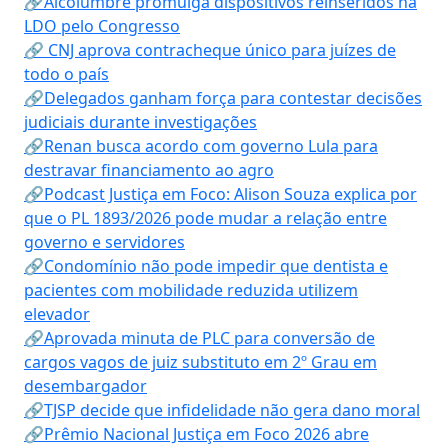
🔗Alcolumbre promulga dispositivos reinseridos na
LDO pelo Congresso
🔗 CNJ aprova contracheque único para juízes de
todo o país
🔗Delegados ganham força para contestar decisões
judiciais durante investigações
🔗Renan busca acordo com governo Lula para
destravar financiamento ao agro
🔗Podcast Justiça em Foco: Alison Souza explica por
que o PL 1893/2026 pode mudar a relação entre
governo e servidores
🔗Condomínio não pode impedir que dentista e
pacientes com mobilidade reduzida utilizem
elevador
🔗Aprovada minuta de PLC para conversão de
cargos vagos de juiz substituto em 2º Grau em
desembargador
🔗TJSP decide que infidelidade não gera dano moral
🔗Prêmio Nacional Justiça em Foco 2026 abre