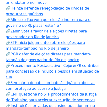
arrendatário no imóvel
🔗Heinze defende renegociação de dívidas de
produtores gaúchos
🔗Ministro Fux vota por eleição indireta para o
governo do RJ; placar está 1 a 1
🔗Zanin vota a favor de eleições diretas para
governador do Rio de Janeiro
🔗STF inicia julgamento sobre eleições para
mandato-tampão no Rio de Janeiro
🔗PGR defende eleições diretas para mandato-
tampão de governador do Rio de Janeiro
🔗Procedimento Restaurativo - Cejure/PR contribui
para concessão de indulto a pessoa em situação de
rua
🔗Seminário debate combate à litigância abusiva
com proteção ao acesso à Justiça
🔗CNT questiona no STF procedimentos da Justiça
do Trabalho para acelerar execução de sentenças
🔗Instituições privadas de ensino questionam no