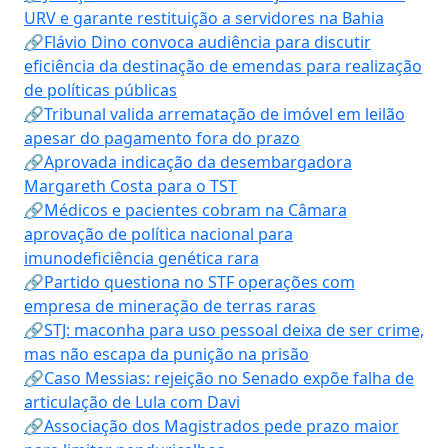
URV e garante restituição a servidores na Bahia
🔗Flávio Dino convoca audiência para discutir
eficiência da destinação de emendas para realização
de políticas públicas
🔗Tribunal valida arrematação de imóvel em leilão
apesar do pagamento fora do prazo
🔗Aprovada indicação da desembargadora
Margareth Costa para o TST
🔗Médicos e pacientes cobram na Câmara
aprovação de política nacional para
imunodeficiência genética rara
🔗Partido questiona no STF operações com
empresa de mineração de terras raras
🔗STJ: maconha para uso pessoal deixa de ser crime,
mas não escapa da punição na prisão
🔗Caso Messias: rejeição no Senado expõe falha de
articulação de Lula com Davi
🔗Associação dos Magistrados pede prazo maior