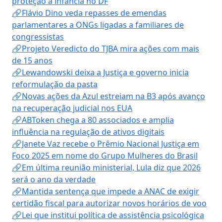
proteção à infância no DF
🔗Flávio Dino veda repasses de emendas
parlamentares a ONGs ligadas a familiares de
congressistas
🔗Projeto Veredicto do TJBA mira ações com mais
de 15 anos
🔗Lewandowski deixa a Justiça e governo inicia
reformulação da pasta
🔗Novas ações da Azul estreiam na B3 após avanço
na recuperação judicial nos EUA
🔗ABToken chega a 80 associados e amplia
influência na regulação de ativos digitais
🔗Janete Vaz recebe o Prêmio Nacional Justiça em
Foco 2025 em nome do Grupo Mulheres do Brasil
🔗Em última reunião ministerial, Lula diz que 2026
será o ano da verdade
🔗Mantida sentença que impede a ANAC de exigir
certidão fiscal para autorizar novos horários de voo
🔗Lei que institui política de assistência psicológica