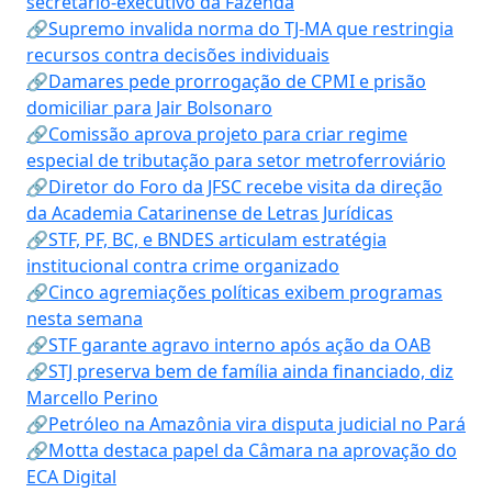
secretário-executivo da Fazenda
🔗Supremo invalida norma do TJ-MA que restringia
recursos contra decisões individuais
🔗Damares pede prorrogação de CPMI e prisão
domiciliar para Jair Bolsonaro
🔗Comissão aprova projeto para criar regime
especial de tributação para setor metroferroviário
🔗Diretor do Foro da JFSC recebe visita da direção
da Academia Catarinense de Letras Jurídicas
🔗STF, PF, BC, e BNDES articulam estratégia
institucional contra crime organizado
🔗Cinco agremiações políticas exibem programas
nesta semana
🔗STF garante agravo interno após ação da OAB
🔗STJ preserva bem de família ainda financiado, diz
Marcello Perino
🔗Petróleo na Amazônia vira disputa judicial no Pará
🔗Motta destaca papel da Câmara na aprovação do
ECA Digital