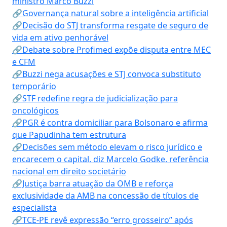
ministro Marco Buzzi
🔗Governança natural sobre a inteligência artificial
🔗Decisão do STJ transforma resgate de seguro de
vida em ativo penhorável
🔗Debate sobre Profimed expõe disputa entre MEC
e CFM
🔗Buzzi nega acusações e STJ convoca substituto
temporário
🔗STF redefine regra de judicialização para
oncológicos
🔗PGR é contra domiciliar para Bolsonaro e afirma
que Papudinha tem estrutura
🔗Decisões sem método elevam o risco jurídico e
encarecem o capital, diz Marcelo Godke, referência
nacional em direito societário
🔗Justiça barra atuação da OMB e reforça
exclusividade da AMB na concessão de títulos de
especialista
🔗TCE-PE revê expressão “erro grosseiro” após