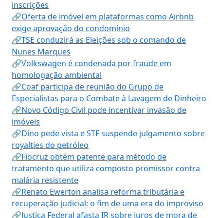
inscrições
🔗Oferta de imóvel em plataformas como Airbnb
exige aprovação do condomínio
🔗TSE conduzirá as Eleições sob o comando de
Nunes Marques
🔗Volkswagen é condenada por fraude em
homologação ambiental
🔗Coaf participa de reunião do Grupo de
Especialistas para o Combate à Lavagem de Dinheiro
🔗Novo Código Civil pode incentivar invasão de
imóveis
🔗Dino pede vista e STF suspende julgamento sobre
royalties do petróleo
🔗Fiocruz obtém patente para método de
tratamento que utiliza composto promissor contra
malária resistente
🔗Renato Ewerton analisa reforma tributária e
recuperação judicial: o fim de uma era do improviso
🔗Justiça Federal afasta IR sobre juros de mora de