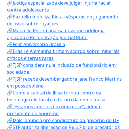
🔗Justiça especializada deve julgar injúria racial
contra adolescente
🔗Pazuello mobiliza Rio às vésperas de julgamento
decisivo sobre royalties
🔗Marcello Perino analisa nova metodologia
aplicada à Recuperação Judicial Rural
🔗Feliz Aniversário Brasília
🔗Brasil e Alemanha firmam acordo sobre minerais
críticos e terras raras
🔗TJSP considera nula inclusão de funcionário em
sociedade
🔗TJSP recebe desembargadora Jane Franco Martins
em posse solene
🔗Como a capital de JK se tornou centro da
tecnologia eleitoral e o futuro da democracia
🔗“Estamos imersos em uma crise”, admite
presidente do Supremo
🔗Izalci anuncia pré-candidatura ao governo do DF
🔗STF autoriza liberação de R$ 3,7 bi de precatórios