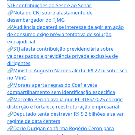
STF contribuições ao Sesc e ao Senac
🔗Nota do CNJ sobre afastamento de
desembargador do TJMG
🔗Audiência debaterá se interesse de agir em ação
de consumo exige prévia tentativa de solução
extrajudicial
🔗STJ afasta contribuição previdenciária sobre
valores pagos a previdência privada exclusiva de
dirigentes
🔗Ministro Augusto Nardes alerta: R$ 22 bi sob risco
no MinC
🔗Moraes aperta regras do Coaf e veta
compartilhamento sem identificação específica
🔗Marcello Perino avalia que PL 3186/2025 corrige
distorção e fortalece reestruturação empresarial
🔗Deputado tenta destravar R$ 5,2 bilhões e salvar
regime de data centers
🔗Dario Durigan confirma Rogério Ceron para