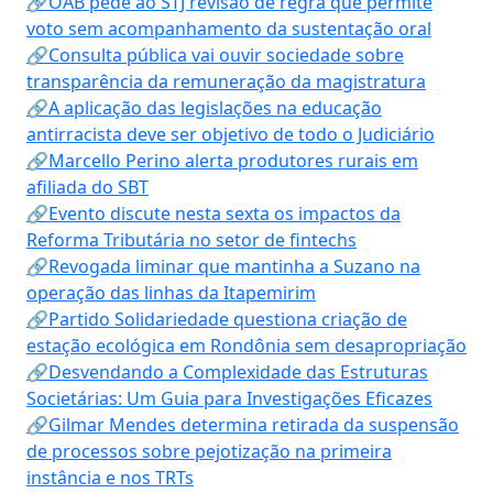
🔗OAB pede ao STJ revisão de regra que permite
voto sem acompanhamento da sustentação oral
🔗Consulta pública vai ouvir sociedade sobre
transparência da remuneração da magistratura
🔗A aplicação das legislações na educação
antirracista deve ser objetivo de todo o Judiciário
🔗Marcello Perino alerta produtores rurais em
afiliada do SBT
🔗Evento discute nesta sexta os impactos da
Reforma Tributária no setor de fintechs
🔗Revogada liminar que mantinha a Suzano na
operação das linhas da Itapemirim
🔗Partido Solidariedade questiona criação de
estação ecológica em Rondônia sem desapropriação
🔗Desvendando a Complexidade das Estruturas
Societárias: Um Guia para Investigações Eficazes
🔗Gilmar Mendes determina retirada da suspensão
de processos sobre pejotização na primeira
instância e nos TRTs