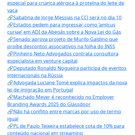
especial para criança alérgica à proteína do leite de
vaca
🔗Sabatina de Jorge Messias na CCJ será no dia 10
🔗Estados pedem para ingressar como ‘amicus
curiae’ em ADI da Abegás sobre a Nova Lei do Gás
🔗Senado aprova projeto de Murilo Galdino que
proíbe descontos associativos na folha do INSS
🔗Pinheiro Neto Advogados contrata consultora
especialista em venture capital
🔗Deputado Ronaldo Nogueira participa de eventos
internacionais na Rússia
🔗Advogada Luciane Tomé explica impactos da nova
lei de imigração em Portugal
🔗Machado Meyer é reconhecido no Employer
Branding Awards 2025 do Glassdoor
🔗Não há conflito entre marcas por uso de termo
igual
🔗PL de Paulo Teixeira estabelece cota de 10% para
conteúdo nacional em streaming