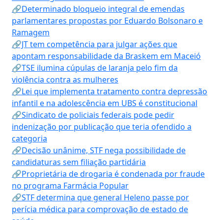
🔗Determinado bloqueio integral de emendas
parlamentares propostas por Eduardo Bolsonaro e
Ramagem
🔗JT tem competência para julgar ações que
apontam responsabilidade da Braskem em Maceió
🔗TSE ilumina cúpulas de laranja pelo fim da
violência contra as mulheres
🔗Lei que implementa tratamento contra depressão
infantil e na adolescência em UBS é constitucional
🔗Sindicato de policiais federais pode pedir
indenização por publicação que teria ofendido a
categoria
🔗Decisão unânime, STF nega possibilidade de
candidaturas sem filiação partidária
🔗Proprietária de drogaria é condenada por fraude
no programa Farmácia Popular
🔗STF determina que general Heleno passe por
perícia médica para comprovação de estado de