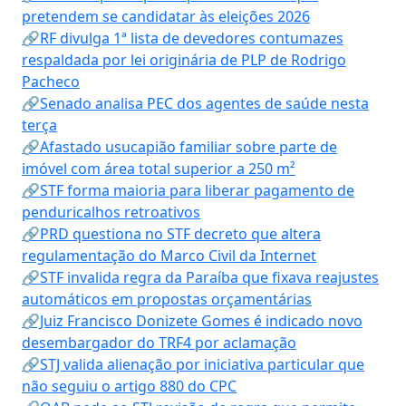
pretendem se candidatar às eleições 2026
🔗RF divulga 1ª lista de devedores contumazes
respaldada por lei originária de PLP de Rodrigo
Pacheco
🔗Senado analisa PEC dos agentes de saúde nesta
terça
🔗Afastado usucapião familiar sobre parte de
imóvel com área total superior a 250 m²
🔗STF forma maioria para liberar pagamento de
penduricalhos retroativos
🔗PRD questiona no STF decreto que altera
regulamentação do Marco Civil da Internet
🔗STF invalida regra da Paraíba que fixava reajustes
automáticos em propostas orçamentárias
🔗Juiz Francisco Donizete Gomes é indicado novo
desembargador do TRF4 por aclamação
🔗STJ valida alienação por iniciativa particular que
não seguiu o artigo 880 do CPC