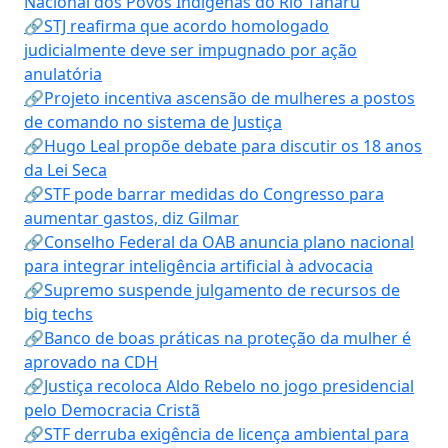
Nacional dos Povos Indígenas do Rio Tanaru
🔗STJ reafirma que acordo homologado
judicialmente deve ser impugnado por ação
anulatória
🔗Projeto incentiva ascensão de mulheres a postos
de comando no sistema de Justiça
🔗Hugo Leal propõe debate para discutir os 18 anos
da Lei Seca
🔗STF pode barrar medidas do Congresso para
aumentar gastos, diz Gilmar
🔗Conselho Federal da OAB anuncia plano nacional
para integrar inteligência artificial à advocacia
🔗Supremo suspende julgamento de recursos de
big techs
🔗Banco de boas práticas na proteção da mulher é
aprovado na CDH
🔗Justiça recoloca Aldo Rebelo no jogo presidencial
pelo Democracia Cristã
🔗STF derruba exigência de licença ambiental para