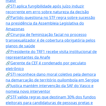
maior
🔗STJ aplica fungibilidade após juízo induzir
recorrente em erro sobre natureza da decisão
🔗Partido questiona no STF regra sobre sucessão
na presidência da Assembleia Legislativa do
Amazonas
🔗Cirurgia de feminização facial no processo
transexualizador é de cobertura obrigatória pelos
planos de saúde
🔗Presidente do TRF1 recebe visita institucional de
representantes da Anafe
🔗Gerente da CEF é condenado por peculato
eletrônico
🔗STJ reconhece dano moral coletivo pela demora
na demarcação de território quilombola em Sergipe
🔗Justiça mantém intervenção da SAF do Vasco e
nomeia novo interventor
🔗STF valida regras que destinam 30% dos fundos
eleitorais para candidaturas de pessoas pretas e