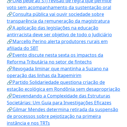
🔗OAB pede ao STJ revisão de regra que permite
voto sem acompanhamento da sustentação oral
🔗Consulta pública vai ouvir sociedade sobre
transparência da remuneração da magistratura
🔗A aplicação das legislações na educação
antirracista deve ser objetivo de todo o Judiciário
🔗Marcello Perino alerta produtores rurais em
afiliada do SBT
🔗Evento discute nesta sexta os impactos da
Reforma Tributária no setor de fintechs
🔗Revogada liminar que mantinha a Suzano na
operação das linhas da Itapemirim
🔗Partido Solidariedade questiona criação de
estação ecológica em Rondônia sem desapropriação
🔗Desvendando a Complexidade das Estruturas
Societárias: Um Guia para Investigações Eficazes
🔗Gilmar Mendes determina retirada da suspensão
de processos sobre pejotização na primeira
instância e nos TRTs