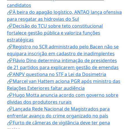
candidatos
🔗À beira do apagão logístico, ANTAQ lança ofensiva
para resgatar as hidrovias do Sul
🔗Decisão do TCU sobre teto constitucional
fortalece gestão pública e valoriza funções
estratégicas
🔗Registro no SCR administrado pelo Bacen não se
equipara inscrição em cadastro de inadimplentes
🔗Flávio Dino determina intimação de presidentes
de 21 partidos para explicarem gestão de emendas
🔗ANPV questiona no STF a Lei da Dosimetria
🔗Marcel van Hattem aciona PGR após ministro das
Relações Exteriores faltar audiência
🔗Hugo Motta anuncia acordo com governo sobre
dívidas dos produtores rurais
🔗Lançada Rede Nacional de Magistrados para
enfrentar avanço do crime organizado no país
🔗Furto de câmeras de vigilância deve ter pena