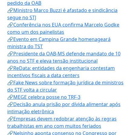
pedido da OAB
🔗Ministro Marco Buzzi é afastado e sindicância
segue no STJ
🔗Conferência nos EUA confirma Marcelo Godke
como um dos painelistas
🔗Evento em Campina Grande homenageará
ministra do TST
🔗Presidente da OAB-MS defende mandato de 10
anos no STF e eleva tensão institucional
🔗ReData: entidades da engenharia contestam
incentivos fiscais a data centers
🔗Fake News sobre formação jurídica de ministros
do STF volta a circular
🔗MEGE celebra posse no TRF-3
🔗Decisão anula prisão por dívida alimentar após
intimação eletrônica
🔗Empresas devem redobrar atenção às regras
trabalhistas em ano com muitos feriados
🔗Nelsinho aponta consenso no Congresso por