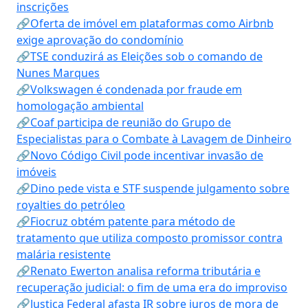
inscrições
🔗Oferta de imóvel em plataformas como Airbnb
exige aprovação do condomínio
🔗TSE conduzirá as Eleições sob o comando de
Nunes Marques
🔗Volkswagen é condenada por fraude em
homologação ambiental
🔗Coaf participa de reunião do Grupo de
Especialistas para o Combate à Lavagem de Dinheiro
🔗Novo Código Civil pode incentivar invasão de
imóveis
🔗Dino pede vista e STF suspende julgamento sobre
royalties do petróleo
🔗Fiocruz obtém patente para método de
tratamento que utiliza composto promissor contra
malária resistente
🔗Renato Ewerton analisa reforma tributária e
recuperação judicial: o fim de uma era do improviso
🔗Justiça Federal afasta IR sobre juros de mora de