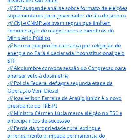
alvarás em São Paulo
🔗STF suspende análise sobre formato de eleições
suplementares para governador do Rio de Janeiro
🔗CNJ e CNMP aprovam regras que limitam
remuneração de magistrados e membros do
Ministério Público
🔗Norma que proíbe cobrança por religação de
energia no Pará é declarada inconstitucional pelo
STF
🔗Alcolumbre convoca sessão do Congresso para
analisar veto à dosimetria
🔗Polícia Federal deflagra segunda etapa da
Operação Vem Diesel
🔗José Wilson Ferreira de Araújo Júnior é o novo
presidente do TRE-PI
🔗Ministra Cármen Lúcia marca eleição no TSE e
antecipa ritos de sucessão
🔗Perda da propriedade rural extingue
arrendamento e impede permanência do