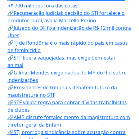
R$ 700 milhões fora das cotas
🔗Recuperação judicial: decisão do STJ fortalece o
produtor rural, avalia Marcello Perino
🔗Juizado do DF fixa indenização de R$ 12 mil contra
Uber
🔗TJ de Rondônia é o mais rápido do país em casos
de feminicídio
🔗STF libera vaquejadas, mas exige bem-estar
animal
🔗Gilmar Mendes exige dados do MP do Rio sobre
indenizações
🔗Presidentes de tribunais debatem futuro da
magistratura no STF
🔗STF valida regra para cobrar dívidas trabalhistas
de clubes
🔗AMB discute fortalecimento da magistratura com
diretor-geral da Enfam
🔗STJ prorroga sindicância sobre acusação contra