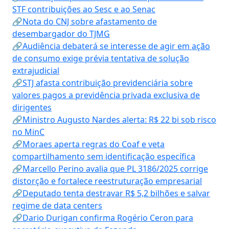
STF contribuições ao Sesc e ao Senac
🔗Nota do CNJ sobre afastamento de
desembargador do TJMG
🔗Audiência debaterá se interesse de agir em ação
de consumo exige prévia tentativa de solução
extrajudicial
🔗STJ afasta contribuição previdenciária sobre
valores pagos a previdência privada exclusiva de
dirigentes
🔗Ministro Augusto Nardes alerta: R$ 22 bi sob risco
no MinC
🔗Moraes aperta regras do Coaf e veta
compartilhamento sem identificação específica
🔗Marcello Perino avalia que PL 3186/2025 corrige
distorção e fortalece reestruturação empresarial
🔗Deputado tenta destravar R$ 5,2 bilhões e salvar
regime de data centers
🔗Dario Durigan confirma Rogério Ceron para