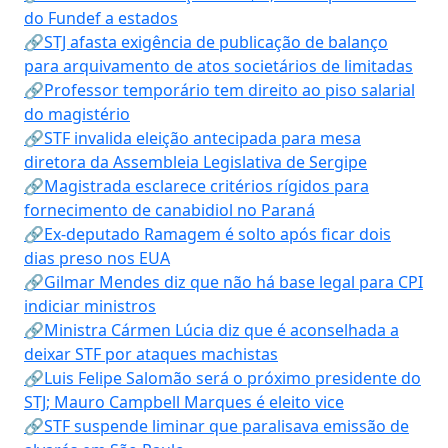
do Fundef a estados
🔗STJ afasta exigência de publicação de balanço
para arquivamento de atos societários de limitadas
🔗Professor temporário tem direito ao piso salarial
do magistério
🔗STF invalida eleição antecipada para mesa
diretora da Assembleia Legislativa de Sergipe
🔗Magistrada esclarece critérios rígidos para
fornecimento de canabidiol no Paraná
🔗Ex-deputado Ramagem é solto após ficar dois
dias preso nos EUA
🔗Gilmar Mendes diz que não há base legal para CPI
indiciar ministros
🔗Ministra Cármen Lúcia diz que é aconselhada a
deixar STF por ataques machistas
🔗Luis Felipe Salomão será o próximo presidente do
STJ; Mauro Campbell Marques é eleito vice
🔗STF suspende liminar que paralisava emissão de