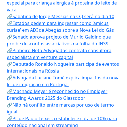
especial para criança alérgica à proteína do leite de
vaca
🔗Sabatina de Jorge Messias na CCJ será no dia 10
🔗Estados pedem para ingressar como ‘amicus
curiae’ em ADI da Abegás sobre a Nova Lei do Gás
🔗Senado aprova projeto de Murilo Galdino que
proíbe descontos associativos na folha do INSS
🔗Pinheiro Neto Advogados contrata consultora
especialista em venture capital
🔗Deputado Ronaldo Nogueira participa de eventos
internacionais na Rússia
🔗Advogada Luciane Tomé explica impactos da nova
lei de imigração em Portugal
🔗Machado Meyer é reconhecido no Employer
Branding Awards 2025 do Glassdoor
🔗Não há conflito entre marcas por uso de termo
igual
🔗PL de Paulo Teixeira estabelece cota de 10% para
conteúdo nacional em streaming