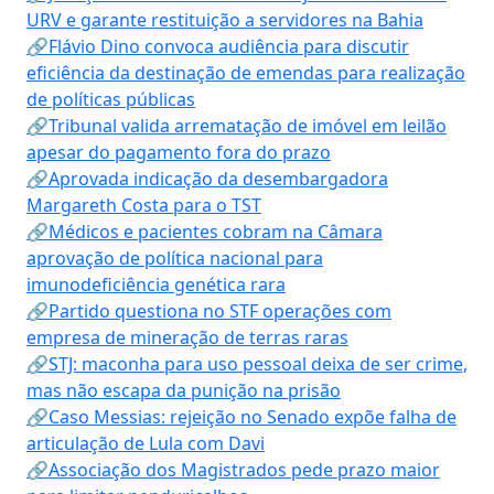
URV e garante restituição a servidores na Bahia
🔗Flávio Dino convoca audiência para discutir
eficiência da destinação de emendas para realização
de políticas públicas
🔗Tribunal valida arrematação de imóvel em leilão
apesar do pagamento fora do prazo
🔗Aprovada indicação da desembargadora
Margareth Costa para o TST
🔗Médicos e pacientes cobram na Câmara
aprovação de política nacional para
imunodeficiência genética rara
🔗Partido questiona no STF operações com
empresa de mineração de terras raras
🔗STJ: maconha para uso pessoal deixa de ser crime,
mas não escapa da punição na prisão
🔗Caso Messias: rejeição no Senado expõe falha de
articulação de Lula com Davi
🔗Associação dos Magistrados pede prazo maior