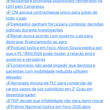
🔗Alcolumbre promulga dispositivos reinseridos na
LDO pelo Congresso
🔗 CNJ aprova contracheque único para juízes de
todo o país
🔗Delegados ganham força para contestar decisões
judiciais durante investigações
🔗Renan busca acordo com governo Lula para
destravar financiamento ao agro
🔗Podcast Justiça em Foco: Alison Souza explica por
que o PL 1893/2026 pode mudar a relação entre
governo e servidores
🔗Condomínio não pode impedir que dentista e
pacientes com mobilidade reduzida utilizem
elevador
🔗Aprovada minuta de PLC para conversão de
cargos vagos de juiz substituto em 2º Grau em
desembargador
🔗TJSP decide que infidelidade não gera dano moral
🔗Prêmio Nacional Justiça em Foco 2026 abre