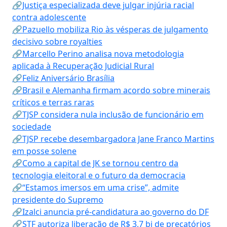
🔗Justiça especializada deve julgar injúria racial
contra adolescente
🔗Pazuello mobiliza Rio às vésperas de julgamento
decisivo sobre royalties
🔗Marcello Perino analisa nova metodologia
aplicada à Recuperação Judicial Rural
🔗Feliz Aniversário Brasília
🔗Brasil e Alemanha firmam acordo sobre minerais
críticos e terras raras
🔗TJSP considera nula inclusão de funcionário em
sociedade
🔗TJSP recebe desembargadora Jane Franco Martins
em posse solene
🔗Como a capital de JK se tornou centro da
tecnologia eleitoral e o futuro da democracia
🔗“Estamos imersos em uma crise”, admite
presidente do Supremo
🔗Izalci anuncia pré-candidatura ao governo do DF
🔗STF autoriza liberação de R$ 3,7 bi de precatórios