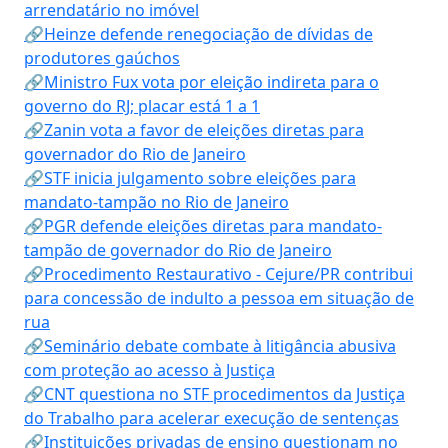
arrendatário no imóvel
🔗Heinze defende renegociação de dívidas de
produtores gaúchos
🔗Ministro Fux vota por eleição indireta para o
governo do RJ; placar está 1 a 1
🔗Zanin vota a favor de eleições diretas para
governador do Rio de Janeiro
🔗STF inicia julgamento sobre eleições para
mandato-tampão no Rio de Janeiro
🔗PGR defende eleições diretas para mandato-
tampão de governador do Rio de Janeiro
🔗Procedimento Restaurativo - Cejure/PR contribui
para concessão de indulto a pessoa em situação de
rua
🔗Seminário debate combate à litigância abusiva
com proteção ao acesso à Justiça
🔗CNT questiona no STF procedimentos da Justiça
do Trabalho para acelerar execução de sentenças
🔗Instituições privadas de ensino questionam no