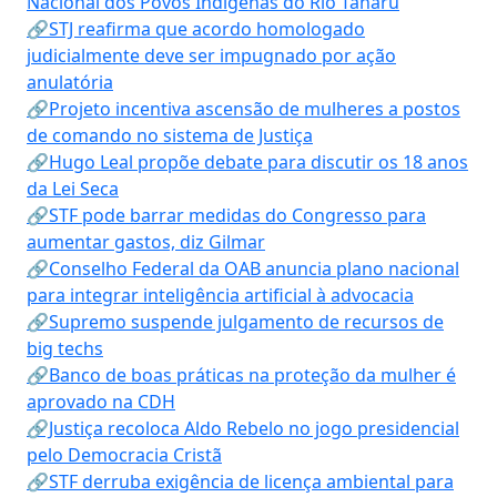
Nacional dos Povos Indígenas do Rio Tanaru
🔗STJ reafirma que acordo homologado
judicialmente deve ser impugnado por ação
anulatória
🔗Projeto incentiva ascensão de mulheres a postos
de comando no sistema de Justiça
🔗Hugo Leal propõe debate para discutir os 18 anos
da Lei Seca
🔗STF pode barrar medidas do Congresso para
aumentar gastos, diz Gilmar
🔗Conselho Federal da OAB anuncia plano nacional
para integrar inteligência artificial à advocacia
🔗Supremo suspende julgamento de recursos de
big techs
🔗Banco de boas práticas na proteção da mulher é
aprovado na CDH
🔗Justiça recoloca Aldo Rebelo no jogo presidencial
pelo Democracia Cristã
🔗STF derruba exigência de licença ambiental para