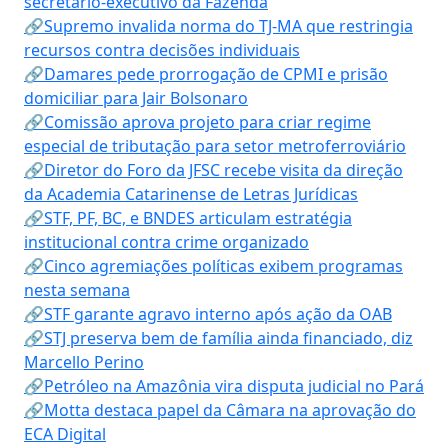
secretário-executivo da Fazenda
🔗Supremo invalida norma do TJ-MA que restringia
recursos contra decisões individuais
🔗Damares pede prorrogação de CPMI e prisão
domiciliar para Jair Bolsonaro
🔗Comissão aprova projeto para criar regime
especial de tributação para setor metroferroviário
🔗Diretor do Foro da JFSC recebe visita da direção
da Academia Catarinense de Letras Jurídicas
🔗STF, PF, BC, e BNDES articulam estratégia
institucional contra crime organizado
🔗Cinco agremiações políticas exibem programas
nesta semana
🔗STF garante agravo interno após ação da OAB
🔗STJ preserva bem de família ainda financiado, diz
Marcello Perino
🔗Petróleo na Amazônia vira disputa judicial no Pará
🔗Motta destaca papel da Câmara na aprovação do
ECA Digital