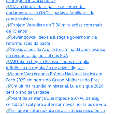
proteção à infância no DF
🔗Flávio Dino veda repasses de emendas
parlamentares a ONGs ligadas a familiares de
congressistas
🔗Projeto Veredicto do TJBA mira ações com mais
de 15 anos
🔗Lewandowski deixa a Justiça e governo inicia
reformulação da pasta
🔗Novas ações da Azul estreiam na B3 após avanço
na recuperação judicial nos EUA
🔗ABToken chega a 80 associados e amplia
influência na regulação de ativos digitais
🔗Janete Vaz recebe o Prêmio Nacional Justiça em
Foco 2025 em nome do Grupo Mulheres do Brasil
🔗Em última reunião ministerial, Lula diz que 2026
será o ano da verdade
🔗Mantida sentença que impede a ANAC de exigir
certidão fiscal para autorizar novos horários de voo
🔗Lei que institui política de assistência psicológica