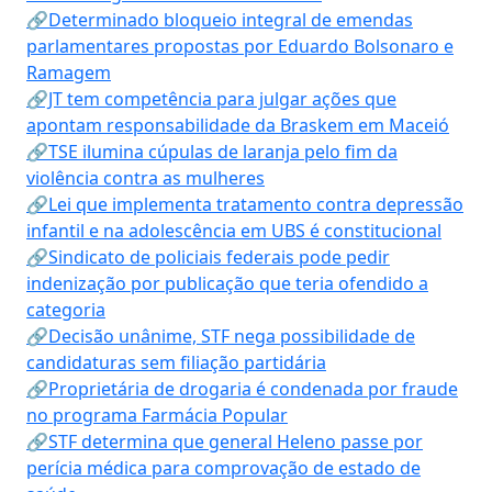
🔗Determinado bloqueio integral de emendas
parlamentares propostas por Eduardo Bolsonaro e
Ramagem
🔗JT tem competência para julgar ações que
apontam responsabilidade da Braskem em Maceió
🔗TSE ilumina cúpulas de laranja pelo fim da
violência contra as mulheres
🔗Lei que implementa tratamento contra depressão
infantil e na adolescência em UBS é constitucional
🔗Sindicato de policiais federais pode pedir
indenização por publicação que teria ofendido a
categoria
🔗Decisão unânime, STF nega possibilidade de
candidaturas sem filiação partidária
🔗Proprietária de drogaria é condenada por fraude
no programa Farmácia Popular
🔗STF determina que general Heleno passe por
perícia médica para comprovação de estado de