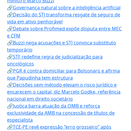
ministro Marco Buzzi
🔗Governança natural sobre a inteligência artificial
🔗Decisão do STJ transforma resgate de seguro de
vida em ativo penhorável
🔗Debate sobre Profimed expõe disputa entre MEC
e CFM
🔗Buzzi nega acusações e STJ convoca substituto
temporário
🔗STF redefine regra de judicialização para
oncológicos
🔗PGR é contra domiciliar para Bolsonaro e afirma
que Papudinha tem estrutura
🔗Decisões sem método elevam o risco jurídico e
encarecem o capital, diz Marcelo Godke, referência
nacional em direito societário
🔗Justiça barra atuação da OMB e reforça
exclusividade da AMB na concessão de títulos de
especialista
🔗TCE-PE revê expressão “erro grosseiro” após