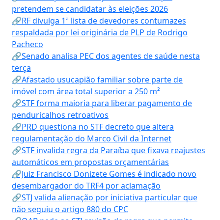
pretendem se candidatar às eleições 2026
🔗RF divulga 1ª lista de devedores contumazes
respaldada por lei originária de PLP de Rodrigo
Pacheco
🔗Senado analisa PEC dos agentes de saúde nesta
terça
🔗Afastado usucapião familiar sobre parte de
imóvel com área total superior a 250 m²
🔗STF forma maioria para liberar pagamento de
penduricalhos retroativos
🔗PRD questiona no STF decreto que altera
regulamentação do Marco Civil da Internet
🔗STF invalida regra da Paraíba que fixava reajustes
automáticos em propostas orçamentárias
🔗Juiz Francisco Donizete Gomes é indicado novo
desembargador do TRF4 por aclamação
🔗STJ valida alienação por iniciativa particular que
não seguiu o artigo 880 do CPC