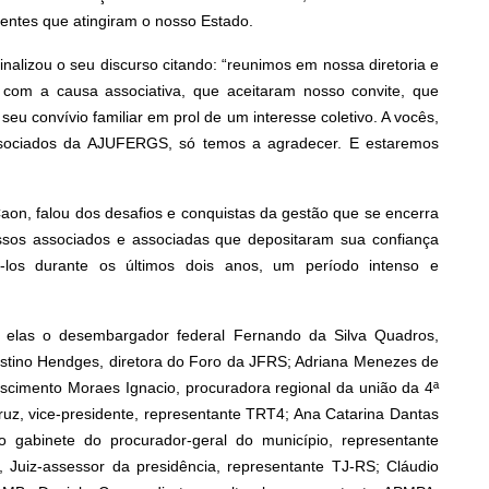
entes que atingiram o nosso Estado.
inalizou o seu discurso citando: “reunimos em nossa diretoria e
 com a causa associativa, que aceitaram nosso convite, que
seu convívio familiar em prol de um interesse coletivo. A vocês,
Associados da AJUFERGS, só temos a agradecer. E estaremos
on, falou dos desafios e conquistas da gestão que se encerra
ssos associados e associadas que depositaram sua confiança
-los durante os últimos dois anos, um período intenso e
re elas o desembargador federal Fernando da Silva Quadros,
Justino Hendges, diretora do Foro da JFRS; Adriana Menezes de
imento Moraes Ignacio, procuradora regional da união da 4ª
uz, vice-presidente, representante TRT4; Ana Catarina Dantas
 gabinete do procurador-geral do município, representante
s, Juiz-assessor da presidência, representante TJ-RS; Cláudio