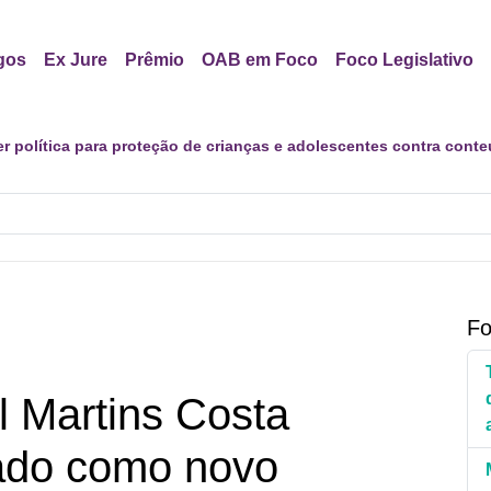
gos
Ex Jure
Prêmio
OAB em Foco
Foco Legislativo
er política para proteção de crianças e adolescentes contra cont
Fo
l Martins Costa
ado como novo