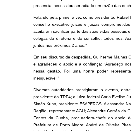
presencial necessitou ser adiado em razão das ench
Falando pela primeira vez como presidente, Rafael f
conselho executivo juízes e juízas comprometidos
aceitaram sacrificar parte das suas vidas pessoais e 
colegas da diretoria e do conselho, todos nós. 
juntos nos próximos 2 anos.”
Em seu discurso de despedida, Guilherme Maines Ca
e agradeceu o apoio e a confiança: “Agradeço no
nessa gestão. Foi uma honra poder representá
inesquecível.”
Diversas autoridades prestigiaram o evento, ent
presidente do TRF4; a juíza federal Carla Evelise 
Simão Kuhn, presidente ESAPERGS; Alessandra Nasc
Região, representante AGU; Alexandre Corrêa da Cr
Fontes da Cunha, procuradora-chefe do apoio do
Prefeitura de Porto Alegre; André de Oliveira Pire