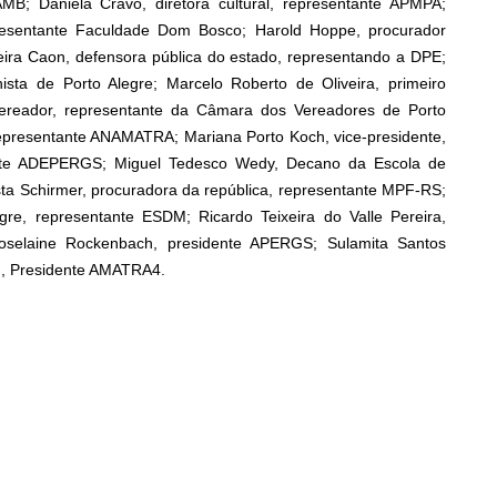
AMB; Daniela Cravo, diretora cultural, representante APMPA;
presentante Faculdade Dom Bosco; Harold Hoppe, procurador
eira Caon, defensora pública do estado, representando a DPE;
hista de Porto Alegre; Marcelo Roberto de Oliveira, primeiro
, vereador, representante da Câmara dos Vereadores de Porto
 representante ANAMATRA; Mariana Porto Koch, vice-presidente,
ente ADEPERGS; Miguel Tedesco Wedy, Decano da Escola de
sta Schirmer, procuradora da república, representante MPF-RS;
re, representante ESDM; Ricardo Teixeira do Valle Pereira,
oselaine Rockenbach, presidente APERGS; Sulamita Santos
h, Presidente AMATRA4.