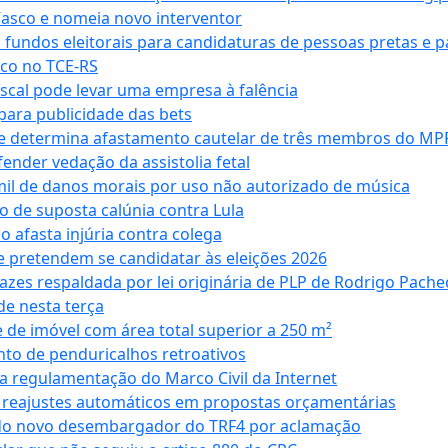
Vasco e nomeia novo interventor
 fundos eleitorais para candidaturas de pessoas pretas e 
co no TCE-RS
iscal pode levar uma empresa à falência
ara publicidade das bets
 e determina afastamento cautelar de três membros do MP
nder vedação da assistolia fetal
mil de danos morais por uso não autorizado de música
o de suposta calúnia contra Lula
o afasta injúria contra colega
 pretendem se candidatar às eleições 2026
azes respaldada por lei originária de PLP de Rodrigo Pache
e nesta terça
 de imóvel com área total superior a 250 m²
to de penduricalhos retroativos
a regulamentação do Marco Civil da Internet
va reajustes automáticos em propostas orçamentárias
ado novo desembargador do TRF4 por aclamação