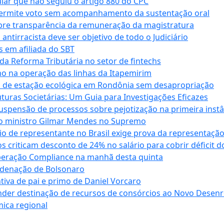
cular que não seguiu o artigo 880 do CPC
permite voto sem acompanhamento da sustentação oral
obre transparência da remuneração da magistratura
antirracista deve ser objetivo de todo o Judiciário
s em afiliada do SBT
da Reforma Tributária no setor de fintechs
o na operação das linhas da Itapemirim
ão de estação ecológica em Rondônia sem desapropriação
ras Societárias: Um Guia para Investigações Eficazes
spensão de processos sobre pejotização na primeira instâ
l do ministro Gilmar Mendes no Supremo
o de representante no Brasil exige prova da representaçã
riticam desconto de 24% no salário para cobrir déficit do
Operação Compliance na manhã desta quinta
ndenação de Bolsonaro
iva de pai e primo de Daniel Vorcaro
der destinação de recursos de consórcios ao Novo Desenro
mica regional