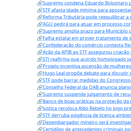
🔗Supremo condena Eduardo Bolsonaro por 
🔗STF afasta idade mínima para aposentad
🔗Reforma Tributária pode reequilibrar a
🔗AGU pedirá para atuar em processo con
🔗Supremo amplia prazo para Município d
🔗Falha estatal em prover tratamento de 
🔗Confederação do comércio contesta fle
🔗Ação da APIB ao STF assegurou criação 
🔗STJ reafirma que acordo homologado ju
🔗Projeto incentiva ascensão de mulheres
🔗Hugo Leal propõe debate para discutir o
🔗STF pode barrar medidas do Congresso 
🔗Conselho Federal da OAB anuncia plano na
🔗Supremo suspende julgamento de recur
🔗Banco de boas práticas na proteção da
🔗Justiça recoloca Aldo Rebelo no jogo pr
🔗STF derruba exigência de licença ambien
🔗Desembargador mineiro será investigad
🔗Certidões de antecedentes criminais po