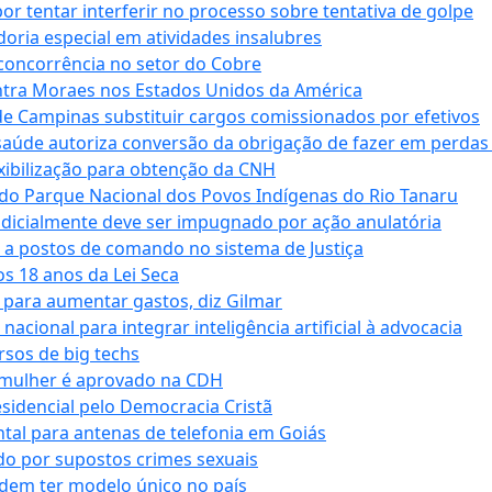
tentar interferir no processo sobre tentativa de golpe
oria especial em atividades insalubres
 concorrência no setor do Cobre
tra Moraes nos Estados Unidos da América
e Campinas substituir cargos comissionados por efetivos
saúde autoriza conversão da obrigação de fazer em perdas
xibilização para obtenção da CNH
do Parque Nacional dos Povos Indígenas do Rio Tanaru
dicialmente deve ser impugnado por ação anulatória
 a postos de comando no sistema de Justiça
s 18 anos da Lei Seca
para aumentar gastos, diz Gilmar
cional para integrar inteligência artificial à advocacia
sos de big techs
 mulher é aprovado na CDH
esidencial pelo Democracia Cristã
tal para antenas de telefonia em Goiás
o por supostos crimes sexuais
dem ter modelo único no país