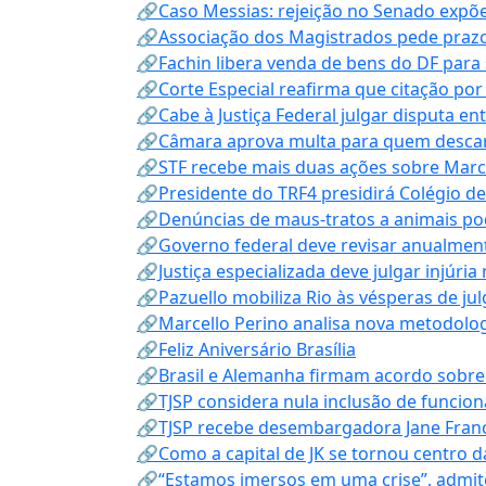
🔗Caso Messias: rejeição no Senado expõe 
🔗Associação dos Magistrados pede prazo
🔗Fachin libera venda de bens do DF para
🔗Corte Especial reafirma que citação po
🔗Cabe à Justiça Federal julgar disputa en
🔗Câmara aprova multa para quem descarta
🔗STF recebe mais duas ações sobre Mar
🔗Presidente do TRF4 presidirá Colégio d
🔗Denúncias de maus-tratos a animais pod
🔗Governo federal deve revisar anualmen
🔗Justiça especializada deve julgar injúria
🔗Pazuello mobiliza Rio às vésperas de ju
🔗Marcello Perino analisa nova metodologi
🔗Feliz Aniversário Brasília
🔗Brasil e Alemanha firmam acordo sobre m
🔗TJSP considera nula inclusão de funcio
🔗TJSP recebe desembargadora Jane Fran
🔗Como a capital de JK se tornou centro da
🔗“Estamos imersos em uma crise”, admi