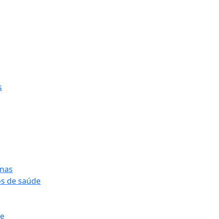
s
onas
os de saúde
pe