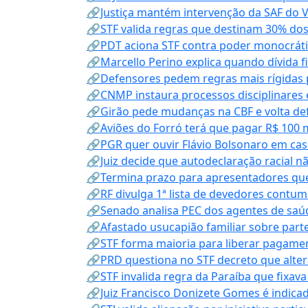
🔗Justiça mantém intervenção da SAF do 
🔗STF valida regras que destinam 30% dos
🔗PDT aciona STF contra poder monocráti
🔗Marcello Perino explica quando dívida f
🔗Defensores pedem regras mais rígidas p
🔗CNMP instaura processos disciplinares
🔗Girão pede mudanças na CBF e volta defe
🔗Aviões do Forró terá que pagar R$ 100 
🔗PGR quer ouvir Flávio Bolsonaro em cas
🔗Juiz decide que autodeclaração racial nã
🔗Termina prazo para apresentadores que
🔗RF divulga 1ª lista de devedores contum
🔗Senado analisa PEC dos agentes de saúd
🔗Afastado usucapião familiar sobre parte
🔗STF forma maioria para liberar pagamen
🔗PRD questiona no STF decreto que alter
🔗STF invalida regra da Paraíba que fixa
🔗Juiz Francisco Donizete Gomes é indic