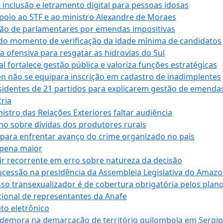
e inclusão e letramento digital para pessoas idosas
apoio ao STF e ao ministro Alexandre de Moraes
ção de parlamentares por emendas impositivas
 do momento de verificação da idade mínima de candidatos
a ofensiva para resgatar as hidrovias do Sul
 fortalece gestão pública e valoriza funções estratégicas
n não se equipara inscrição em cadastro de inadimplentes
sidentes de 21 partidos para explicarem gestão de emenda
ria
stro das Relações Exteriores faltar audiência
 sobre dívidas dos produtores rurais
para enfrentar avanço do crime organizado no país
 pena maior
zir recorrente em erro sobre natureza da decisão
ucessão na presidência da Assembleia Legislativa do Amaz
sso transexualizador é de cobertura obrigatória pelos plan
ucional de representantes da Anafe
to eletrônico
 demora na demarcação de território quilombola em Sergi