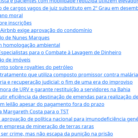
ta e pacientes com mobilidade reduzida utilizem elevado
 de cargos vagos de juiz substituto em 2º Grau em desem
dano moral
bre inscrições
 Airbnb exige aprovação do condomínio
ndo de Nunes Marques
m homologação ambiental
Especialistas para o Combate à Lavagem de Dinheiro
ão de imóveis
nto sobre royalties do petróleo
ratamento que utiliza composto promissor contra malária 
ia e recuperação judicial: o fim de uma era do improviso
 mora de URV e garante restituição a servidores na Bahia
tir eficiência da destinação de emendas para realização de 
em leilão apesar do pagamento fora do prazo
 Margareth Costa para o TST
provação de política nacional para imunodeficiência gené
m empresa de mineração de terras raras
 ser crime, mas não escapa da punição na prisão