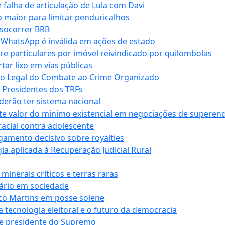
falha de articulação de Lula com Davi
 maior para limitar penduricalhos
 socorrer BRB
r WhatsApp é inválida em ações de estado
tre particulares por imóvel reivindicado por quilombolas
r lixo em vias públicas
co Legal do Combate ao Crime Organizado
e Presidentes dos TRFs
erão ter sistema nacional
te valor do mínimo existencial em negociações de superen
 racial contra adolescente
lgamento decisivo sobre royalties
a aplicada à Recuperação Judicial Rural
inerais críticos e terras raras
nário em sociedade
co Martins em posse solene
 tecnologia eleitoral e o futuro da democracia
te presidente do Supremo