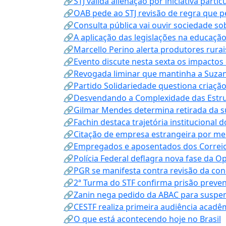
🔗STJ valida alienação por iniciativa parti
🔗OAB pede ao STJ revisão de regra que 
🔗Consulta pública vai ouvir sociedade s
🔗A aplicação das legislações na educação 
🔗Marcello Perino alerta produtores rurai
🔗Evento discute nesta sexta os impactos 
🔗Revogada liminar que mantinha a Suzan
🔗Partido Solidariedade questiona criaç
🔗Desvendando a Complexidade das Estrutu
🔗Gilmar Mendes determina retirada da su
🔗Fachin destaca trajetória instituciona
🔗Citação de empresa estrangeira por mei
🔗Empregados e aposentados dos Correios c
🔗Polícia Federal deflagra nova fase da 
🔗PGR se manifesta contra revisão da co
🔗2ª Turma do STF confirma prisão prevent
🔗Zanin nega pedido da ABAC para suspen
🔗CESTF realiza primeira audiência acadê
🔗O que está acontecendo hoje no Brasil