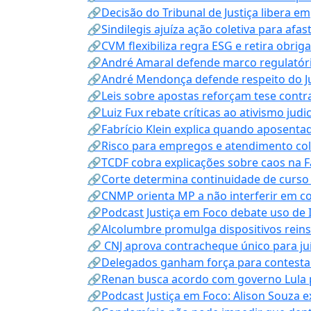
🔗Decisão do Tribunal de Justiça libera 
🔗Sindilegis ajuíza ação coletiva para afa
🔗CVM flexibiliza regra ESG e retira obrig
🔗André Amaral defende marco regulatório 
🔗André Mendonça defende respeito do Judi
🔗Leis sobre apostas reforçam tese contra
🔗Luiz Fux rebate críticas ao ativismo judi
🔗Fabrício Klein explica quando aposenta
🔗Risco para empregos e atendimento col
🔗TCDF cobra explicações sobre caos na F
🔗Corte determina continuidade de curso
🔗CNMP orienta MP a não interferir em co
🔗Podcast Justiça em Foco debate uso de IA
🔗Alcolumbre promulga dispositivos rein
🔗 CNJ aprova contracheque único para juí
🔗Delegados ganham força para contestar 
🔗Renan busca acordo com governo Lula p
🔗Podcast Justiça em Foco: Alison Souza e