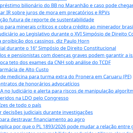
empréstimo bilionário do BB no Maranhão e caso pode chega
star IR sobre juros de mora em precatórios e RPVs
ação futura de reporte de sustentabilidade
para minerais críticos e cobra crédito ao minerador brasi
ciário ao Legislativo durante o XVI Simpósio de Direito Co
 proibição dos cassinos, diz Paulo Horn
cial durante o 16º Simpósio de Direito Constitucional
dos e pensionistas com doenças graves podem garantir a i
oca teto dos exames da CNH sob análise do TCDF
armácia de Alto Custo
 de medicina para turma extra do Pronera em Caruaru (PE)
ntratos de honorários advocatícios
 no Judiciário e alerta para riscos de manipulação algorít
seridos na LDO pelo Congresso
zes de todo o país
decisões judiciais durante investigações
ara destravar financiamento ao agro
xplica por que o PL 1893/2026 pode mudar a relação entre 