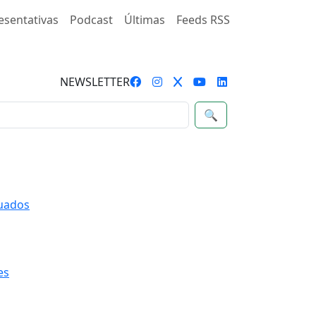
esentativas
Podcast
Últimas
Feeds RSS
NEWSLETTER
🔍
quados
es