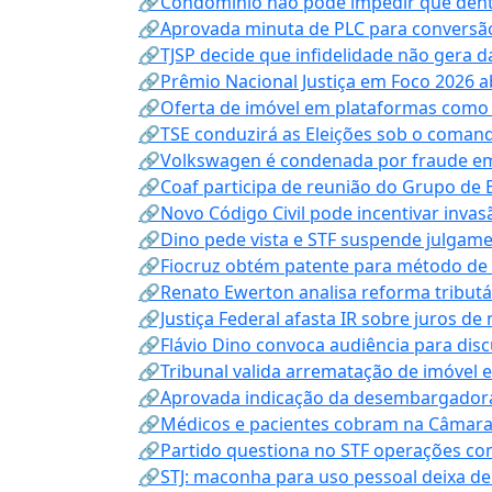
🔗Condomínio não pode impedir que dentis
🔗Aprovada minuta de PLC para conversão
🔗TJSP decide que infidelidade não gera 
🔗Prêmio Nacional Justiça em Foco 2026 a
🔗Oferta de imóvel em plataformas como
🔗TSE conduzirá as Eleições sob o coma
🔗Volkswagen é condenada por fraude e
🔗Coaf participa de reunião do Grupo de 
🔗Novo Código Civil pode incentivar invas
🔗Dino pede vista e STF suspende julgame
🔗Fiocruz obtém patente para método de t
🔗Renato Ewerton analisa reforma tributár
🔗Justiça Federal afasta IR sobre juros de
🔗Flávio Dino convoca audiência para discu
🔗Tribunal valida arrematação de imóvel 
🔗Aprovada indicação da desembargadora
🔗Médicos e pacientes cobram na Câmara a
🔗Partido questiona no STF operações co
🔗STJ: maconha para uso pessoal deixa de