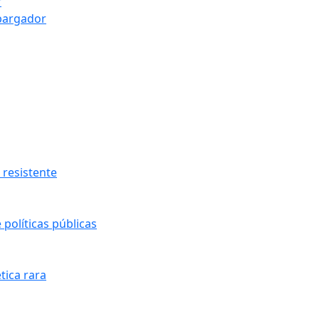
r
bargador
resistente
políticas públicas
tica rara