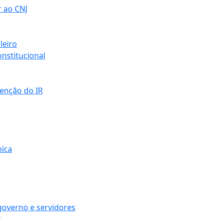
r ao CNJ
leiro
nstitucional
senção do IR
mica
governo e servidores