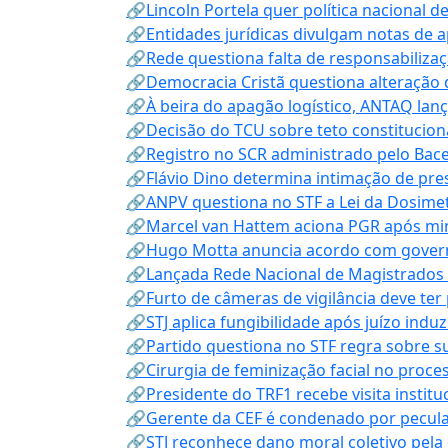
🔗Lincoln Portela quer política nacional d
🔗Entidades jurídicas divulgam notas de 
🔗Rede questiona falta de responsabiliza
🔗Democracia Cristã questiona alteração
🔗À beira do apagão logístico, ANTAQ lanç
🔗Decisão do TCU sobre teto constitucional
🔗Registro no SCR administrado pelo Bace
🔗Flávio Dino determina intimação de pre
🔗ANPV questiona no STF a Lei da Dosimet
🔗Marcel van Hattem aciona PGR após mini
🔗Hugo Motta anuncia acordo com governo
🔗Lançada Rede Nacional de Magistrados 
🔗Furto de câmeras de vigilância deve ter
🔗STJ aplica fungibilidade após juízo indu
🔗Partido questiona no STF regra sobre s
🔗Cirurgia de feminização facial no proce
🔗Presidente do TRF1 recebe visita instit
🔗Gerente da CEF é condenado por pecula
🔗STJ reconhece dano moral coletivo pela