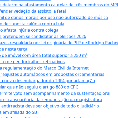
 e determina afastamento cautelar de três membros do MP
nder vedação da assistolia fetal
mil de danos morais por uso não autorizado de música
o de suposta calúnia contra Lula
o afasta injúria contra colega
 pretendem se candidatar às eleições 2026
azes respaldada por lei originária de PLP de Rodrigo Pache
e nesta terça
 de imóvel com área total superior a 250 m²
to de penduricalhos retroativos
a regulamentação do Marco Civil da Internet
va reajustes automáticos em propostas orçamentárias
ado novo desembargador do TRF4 por aclamação
cular que não seguiu o artigo 880 do CPC
permite voto sem acompanhamento da sustentação oral
obre transparência da remuneração da magistratura
antirracista deve ser objetivo de todo o Judiciário
s em afiliada do SBT