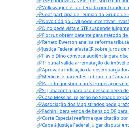
🔗TSE conduzirá as Eleições sob o coma
🔗Volkswagen é condenada por fraude e
🔗Coaf participa de reunião do Grupo de 
🔗Novo Código Civil pode incentivar invas
🔗Dino pede vista e STF suspende julgame
🔗Fiocruz obtém patente para método de t
🔗Renato Ewerton analisa reforma tributár
🔗Justiça Federal afasta IR sobre juros de
🔗Flávio Dino convoca audiência para discu
🔗Tribunal valida arrematação de imóvel 
🔗Aprovada indicação da desembargadora
🔗Médicos e pacientes cobram na Câmara a
🔗Partido questiona no STF operações co
🔗STJ: maconha para uso pessoal deixa de
🔗Caso Messias: rejeição no Senado expõe 
🔗Associação dos Magistrados pede prazo
🔗Fachin libera venda de bens do DF para
🔗Corte Especial reafirma que citação po
🔗Cabe à Justiça Federal julgar disputa en