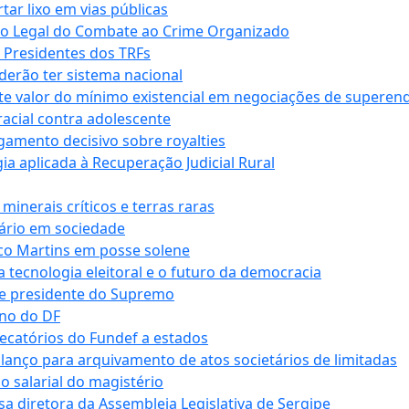
r lixo em vias públicas
co Legal do Combate ao Crime Organizado
e Presidentes dos TRFs
erão ter sistema nacional
te valor do mínimo existencial em negociações de superen
 racial contra adolescente
lgamento decisivo sobre royalties
a aplicada à Recuperação Judicial Rural
inerais críticos e terras raras
nário em sociedade
co Martins em posse solene
 tecnologia eleitoral e o futuro da democracia
te presidente do Supremo
rno do DF
recatórios do Fundef a estados
alanço para arquivamento de atos societários de limitadas
o salarial do magistério
sa diretora da Assembleia Legislativa de Sergipe