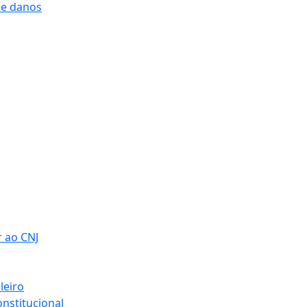
 e danos
r ao CNJ
leiro
nstitucional