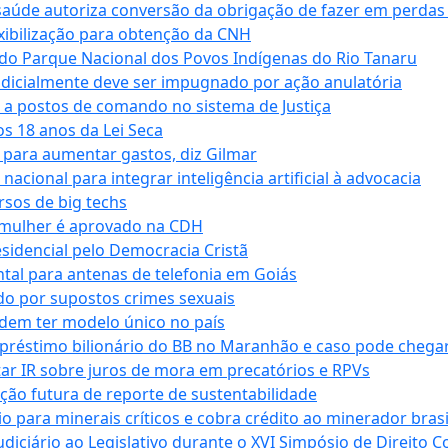
saúde autoriza conversão da obrigação de fazer em perdas
xibilização para obtenção da CNH
do Parque Nacional dos Povos Indígenas do Rio Tanaru
dicialmente deve ser impugnado por ação anulatória
 a postos de comando no sistema de Justiça
s 18 anos da Lei Seca
para aumentar gastos, diz Gilmar
cional para integrar inteligência artificial à advocacia
sos de big techs
 mulher é aprovado na CDH
esidencial pelo Democracia Cristã
tal para antenas de telefonia em Goiás
o por supostos crimes sexuais
dem ter modelo único no país
empréstimo bilionário do BB no Maranhão e caso pode chega
star IR sobre juros de mora em precatórios e RPVs
ação futura de reporte de sustentabilidade
para minerais críticos e cobra crédito ao minerador brasi
ciário ao Legislativo durante o XVI Simpósio de Direito Co