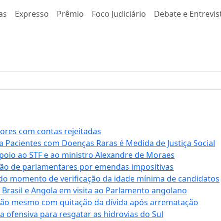
as
Expresso
Prêmio
Foco Judiciário
Debate e Entrevis
stores com contas rejeitadas
a Pacientes com Doenças Raras é Medida de Justiça Social
apoio ao STF e ao ministro Alexandre de Moraes
ção de parlamentares por emendas impositivas
 do momento de verificação da idade mínima de candidatos
e Brasil e Angola em visita ao Parlamento angolano
ssão mesmo com quitação da dívida após arrematação
a ofensiva para resgatar as hidrovias do Sul