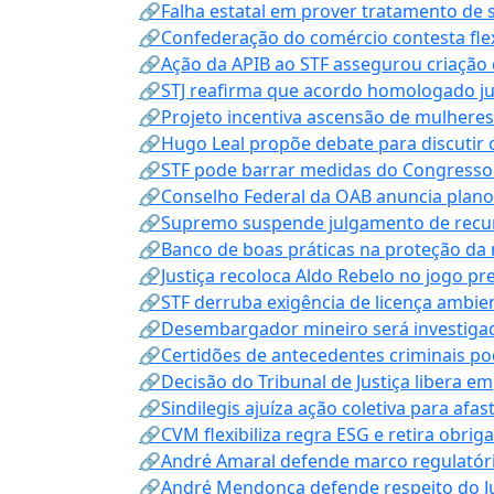
🔗Falha estatal em prover tratamento de 
🔗Confederação do comércio contesta fle
🔗Ação da APIB ao STF assegurou criação 
🔗STJ reafirma que acordo homologado ju
🔗Projeto incentiva ascensão de mulheres
🔗Hugo Leal propõe debate para discutir o
🔗STF pode barrar medidas do Congresso 
🔗Conselho Federal da OAB anuncia plano na
🔗Supremo suspende julgamento de recur
🔗Banco de boas práticas na proteção da
🔗Justiça recoloca Aldo Rebelo no jogo pr
🔗STF derruba exigência de licença ambien
🔗Desembargador mineiro será investigad
🔗Certidões de antecedentes criminais po
🔗Decisão do Tribunal de Justiça libera 
🔗Sindilegis ajuíza ação coletiva para afa
🔗CVM flexibiliza regra ESG e retira obrig
🔗André Amaral defende marco regulatório 
🔗André Mendonça defende respeito do Judi