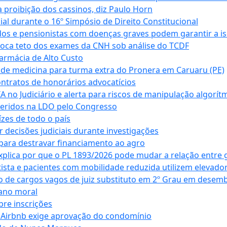
 proibição dos cassinos, diz Paulo Horn
cial durante o 16º Simpósio de Direito Constitucional
dos e pensionistas com doenças graves podem garantir a i
oca teto dos exames da CNH sob análise do TCDF
armácia de Alto Custo
 de medicina para turma extra do Pronera em Caruaru (PE)
ntratos de honorários advocatícios
 no Judiciário e alerta para riscos de manipulação algorít
seridos na LDO pelo Congresso
zes de todo o país
decisões judiciais durante investigações
ara destravar financiamento ao agro
xplica por que o PL 1893/2026 pode mudar a relação entre 
ta e pacientes com mobilidade reduzida utilizem elevado
 de cargos vagos de juiz substituto em 2º Grau em desem
dano moral
bre inscrições
 Airbnb exige aprovação do condomínio