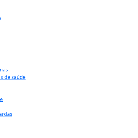
s
onas
os de saúde
pe
pardas