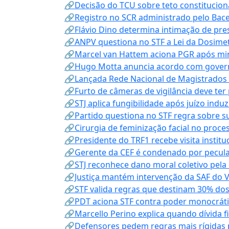
🔗Decisão do TCU sobre teto constitucional
🔗Registro no SCR administrado pelo Bace
🔗Flávio Dino determina intimação de pre
🔗ANPV questiona no STF a Lei da Dosimet
🔗Marcel van Hattem aciona PGR após mini
🔗Hugo Motta anuncia acordo com governo
🔗Lançada Rede Nacional de Magistrados 
🔗Furto de câmeras de vigilância deve ter
🔗STJ aplica fungibilidade após juízo indu
🔗Partido questiona no STF regra sobre s
🔗Cirurgia de feminização facial no proce
🔗Presidente do TRF1 recebe visita instit
🔗Gerente da CEF é condenado por pecula
🔗STJ reconhece dano moral coletivo pela
🔗Justiça mantém intervenção da SAF do 
🔗STF valida regras que destinam 30% dos
🔗PDT aciona STF contra poder monocráti
🔗Marcello Perino explica quando dívida f
🔗Defensores pedem regras mais rígidas p