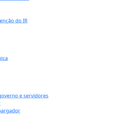
senção do IR
mica
governo e servidores
r
bargador