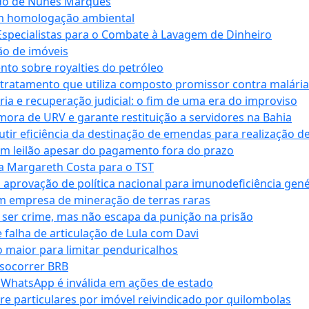
ndo de Nunes Marques
m homologação ambiental
Especialistas para o Combate à Lavagem de Dinheiro
ão de imóveis
nto sobre royalties do petróleo
ratamento que utiliza composto promissor contra malária 
ia e recuperação judicial: o fim de uma era do improviso
 mora de URV e garante restituição a servidores na Bahia
tir eficiência da destinação de emendas para realização de 
em leilão apesar do pagamento fora do prazo
 Margareth Costa para o TST
provação de política nacional para imunodeficiência gené
m empresa de mineração de terras raras
 ser crime, mas não escapa da punição na prisão
falha de articulação de Lula com Davi
 maior para limitar penduricalhos
 socorrer BRB
r WhatsApp é inválida em ações de estado
tre particulares por imóvel reivindicado por quilombolas