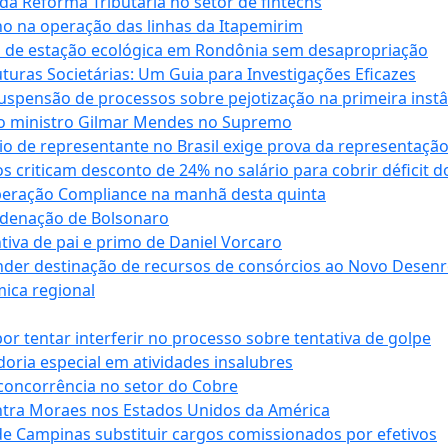
da Reforma Tributária no setor de fintechs
o na operação das linhas da Itapemirim
ão de estação ecológica em Rondônia sem desapropriação
ras Societárias: Um Guia para Investigações Eficazes
spensão de processos sobre pejotização na primeira instâ
l do ministro Gilmar Mendes no Supremo
o de representante no Brasil exige prova da representaçã
riticam desconto de 24% no salário para cobrir déficit do
Operação Compliance na manhã desta quinta
ndenação de Bolsonaro
iva de pai e primo de Daniel Vorcaro
der destinação de recursos de consórcios ao Novo Desenro
mica regional
tentar interferir no processo sobre tentativa de golpe
oria especial em atividades insalubres
 concorrência no setor do Cobre
tra Moraes nos Estados Unidos da América
e Campinas substituir cargos comissionados por efetivos