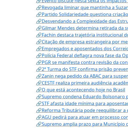
🔗Evento discute nesta sexta os impactos 
🔗Revogada liminar que mantinha a Suzan
🔗Partido Solidariedade questiona criaç
🔗Desvendando a Complexidade das Estrutu
🔗Gilmar Mendes determina retirada da su
🔗Fachin destaca trajetória instituciona
🔗Citação de empresa estrangeira por mei
🔗Empregados e aposentados dos Correios c
🔗Polícia Federal deflagra nova fase da 
🔗PGR se manifesta contra revisão da co
🔗2ª Turma do STF confirma prisão prevent
🔗Zanin nega pedido da ABAC para suspen
🔗CESTF realiza primeira audiência acadê
🔗O que está acontecendo hoje no Brasil
🔗Supremo condena Eduardo Bolsonaro por 
🔗STF afasta idade mínima para aposentad
🔗Reforma Tributária pode reequilibrar a
🔗AGU pedirá para atuar em processo con
🔗Supremo amplia prazo para Município d