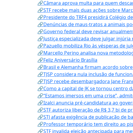
🔗Câmara aprova multa para quem descarta
🔗STF recebe mais duas ações sobre Mar
🔗Presidente do TRF4 presidirá Colégio d
🔗Denúncias de maus-tratos a animais pod
🔗Governo federal deve revisar anualmen
🔗Justiça especializada deve julgar injúria
🔗Pazuello mobiliza Rio às vésperas de ju
🔗Marcello Perino analisa nova metodologi
🔗Feliz Aniversário Brasília
🔗Brasil e Alemanha firmam acordo sobre m
🔗TJSP considera nula inclusão de funcio
🔗TJSP recebe desembargadora Jane Fran
🔗Como a capital de JK se tornou centro da
🔗“Estamos imersos em uma crise”, admi
🔗Izalci anuncia pré-candidatura ao gove
🔗STF autoriza liberação de R$ 3,7 bi de p
🔗STJ afasta exigência de publicação de b
🔗Professor temporário tem direito ao pis
🔗STF invalida eleição antecipada para me