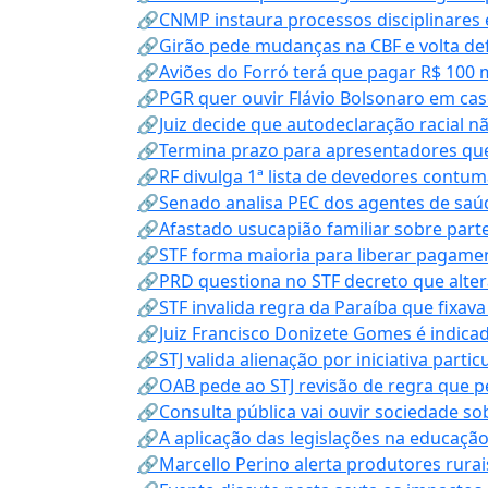
🔗CNMP instaura processos disciplinares
🔗Girão pede mudanças na CBF e volta defe
🔗Aviões do Forró terá que pagar R$ 100 
🔗PGR quer ouvir Flávio Bolsonaro em cas
🔗Juiz decide que autodeclaração racial nã
🔗Termina prazo para apresentadores que
🔗RF divulga 1ª lista de devedores contum
🔗Senado analisa PEC dos agentes de saúd
🔗Afastado usucapião familiar sobre parte
🔗STF forma maioria para liberar pagamen
🔗PRD questiona no STF decreto que alter
🔗STF invalida regra da Paraíba que fixa
🔗Juiz Francisco Donizete Gomes é indic
🔗STJ valida alienação por iniciativa parti
🔗OAB pede ao STJ revisão de regra que 
🔗Consulta pública vai ouvir sociedade s
🔗A aplicação das legislações na educação 
🔗Marcello Perino alerta produtores rurai