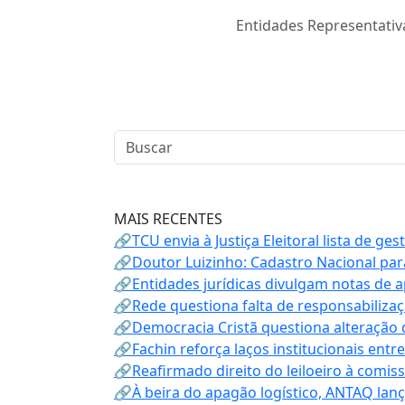
Entidades Representativ
MAIS RECENTES
🔗TCU envia à Justiça Eleitoral lista de ge
🔗Doutor Luizinho: Cadastro Nacional par
🔗Entidades jurídicas divulgam notas de 
🔗Rede questiona falta de responsabiliza
🔗Democracia Cristã questiona alteração
🔗Fachin reforça laços institucionais entr
🔗Reafirmado direito do leiloeiro à comi
🔗À beira do apagão logístico, ANTAQ lanç