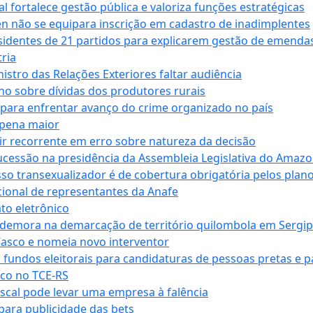
 fortalece gestão pública e valoriza funções estratégicas
n não se equipara inscrição em cadastro de inadimplentes
sidentes de 21 partidos para explicarem gestão de emenda
ria
stro das Relações Exteriores faltar audiência
 sobre dívidas dos produtores rurais
para enfrentar avanço do crime organizado no país
 pena maior
zir recorrente em erro sobre natureza da decisão
ucessão na presidência da Assembleia Legislativa do Amaz
sso transexualizador é de cobertura obrigatória pelos plan
ucional de representantes da Anafe
to eletrônico
 demora na demarcação de território quilombola em Sergi
Vasco e nomeia novo interventor
 fundos eleitorais para candidaturas de pessoas pretas e 
co no TCE-RS
iscal pode levar uma empresa à falência
ara publicidade das bets