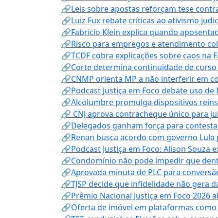
🔗Leis sobre apostas reforçam tese contra
🔗Luiz Fux rebate críticas ao ativismo judi
🔗Fabrício Klein explica quando aposenta
🔗Risco para empregos e atendimento col
🔗TCDF cobra explicações sobre caos na F
🔗Corte determina continuidade de curso
🔗CNMP orienta MP a não interferir em co
🔗Podcast Justiça em Foco debate uso de IA
🔗Alcolumbre promulga dispositivos rein
🔗 CNJ aprova contracheque único para juí
🔗Delegados ganham força para contestar 
🔗Renan busca acordo com governo Lula p
🔗Podcast Justiça em Foco: Alison Souza e
🔗Condomínio não pode impedir que dentis
🔗Aprovada minuta de PLC para conversão
🔗TJSP decide que infidelidade não gera 
🔗Prêmio Nacional Justiça em Foco 2026 a
🔗Oferta de imóvel em plataformas como