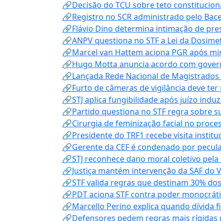
🔗Decisão do TCU sobre teto constitucional
🔗Registro no SCR administrado pelo Bace
🔗Flávio Dino determina intimação de pre
🔗ANPV questiona no STF a Lei da Dosimet
🔗Marcel van Hattem aciona PGR após mini
🔗Hugo Motta anuncia acordo com governo
🔗Lançada Rede Nacional de Magistrados 
🔗Furto de câmeras de vigilância deve ter
🔗STJ aplica fungibilidade após juízo indu
🔗Partido questiona no STF regra sobre s
🔗Cirurgia de feminização facial no proce
🔗Presidente do TRF1 recebe visita instit
🔗Gerente da CEF é condenado por pecula
🔗STJ reconhece dano moral coletivo pela
🔗Justiça mantém intervenção da SAF do 
🔗STF valida regras que destinam 30% dos
🔗PDT aciona STF contra poder monocráti
🔗Marcello Perino explica quando dívida f
🔗Defensores pedem regras mais rígidas p