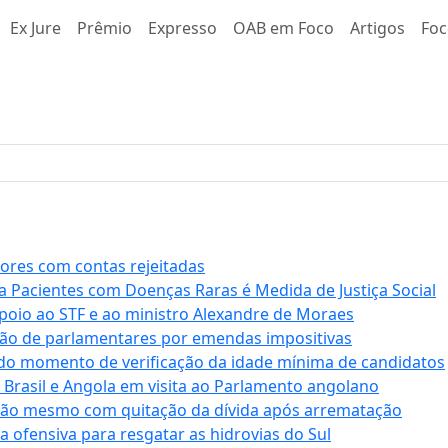
Ex Jure
Prêmio
Expresso
OAB em Foco
Artigos
Foc
stores com contas rejeitadas
a Pacientes com Doenças Raras é Medida de Justiça Social
apoio ao STF e ao ministro Alexandre de Moraes
ção de parlamentares por emendas impositivas
 do momento de verificação da idade mínima de candidatos
e Brasil e Angola em visita ao Parlamento angolano
ssão mesmo com quitação da dívida após arrematação
a ofensiva para resgatar as hidrovias do Sul