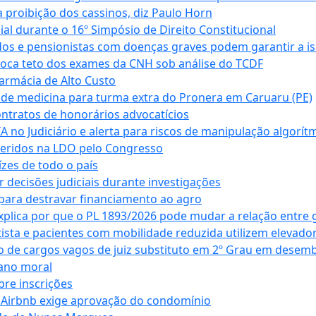
 proibição dos cassinos, diz Paulo Horn
cial durante o 16º Simpósio de Direito Constitucional
dos e pensionistas com doenças graves podem garantir a i
oca teto dos exames da CNH sob análise do TCDF
armácia de Alto Custo
 de medicina para turma extra do Pronera em Caruaru (PE)
ntratos de honorários advocatícios
 no Judiciário e alerta para riscos de manipulação algorít
seridos na LDO pelo Congresso
zes de todo o país
decisões judiciais durante investigações
ara destravar financiamento ao agro
xplica por que o PL 1893/2026 pode mudar a relação entre 
ta e pacientes com mobilidade reduzida utilizem elevado
 de cargos vagos de juiz substituto em 2º Grau em desem
dano moral
bre inscrições
 Airbnb exige aprovação do condomínio