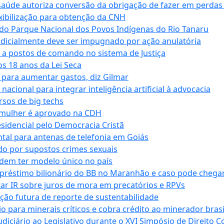
saúde autoriza conversão da obrigação de fazer em perdas
xibilização para obtenção da CNH
do Parque Nacional dos Povos Indígenas do Rio Tanaru
dicialmente deve ser impugnado por ação anulatória
 a postos de comando no sistema de Justiça
s 18 anos da Lei Seca
para aumentar gastos, diz Gilmar
cional para integrar inteligência artificial à advocacia
sos de big techs
 mulher é aprovado na CDH
esidencial pelo Democracia Cristã
tal para antenas de telefonia em Goiás
o por supostos crimes sexuais
dem ter modelo único no país
empréstimo bilionário do BB no Maranhão e caso pode chega
star IR sobre juros de mora em precatórios e RPVs
ação futura de reporte de sustentabilidade
para minerais críticos e cobra crédito ao minerador brasi
ciário ao Legislativo durante o XVI Simpósio de Direito Co