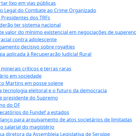
r lixo em vias públicas
co Legal do Combate ao Crime Organizado
e Presidentes dos TRFs
erão ter sistema nacional
te valor do mínimo existencial em negociações de superen
 racial contra adolescente
lgamento decisivo sobre royalties
a aplicada à Recuperação Judicial Rural
inerais críticos e terras raras
nário em sociedade
co Martins em posse solene
 tecnologia eleitoral e o futuro da democracia
te presidente do Supremo
rno do DF
recatórios do Fundef a estados
alanço para arquivamento de atos societários de limitadas
o salarial do magistério
sa diretora da Assembleia Legislativa de Sergipe