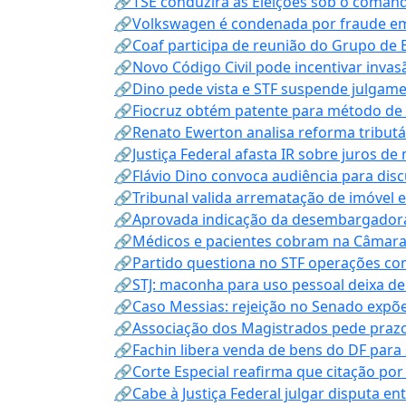
🔗TSE conduzirá as Eleições sob o coma
🔗Volkswagen é condenada por fraude e
🔗Coaf participa de reunião do Grupo de 
🔗Novo Código Civil pode incentivar invas
🔗Dino pede vista e STF suspende julgame
🔗Fiocruz obtém patente para método de t
🔗Renato Ewerton analisa reforma tributár
🔗Justiça Federal afasta IR sobre juros de
🔗Flávio Dino convoca audiência para discu
🔗Tribunal valida arrematação de imóvel 
🔗Aprovada indicação da desembargadora
🔗Médicos e pacientes cobram na Câmara a
🔗Partido questiona no STF operações co
🔗STJ: maconha para uso pessoal deixa de
🔗Caso Messias: rejeição no Senado expõe 
🔗Associação dos Magistrados pede prazo
🔗Fachin libera venda de bens do DF para
🔗Corte Especial reafirma que citação po
🔗Cabe à Justiça Federal julgar disputa en