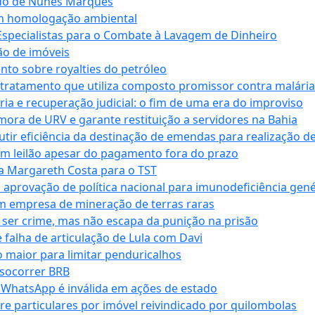
ndo de Nunes Marques
m homologação ambiental
Especialistas para o Combate à Lavagem de Dinheiro
ão de imóveis
nto sobre royalties do petróleo
ratamento que utiliza composto promissor contra malária 
ia e recuperação judicial: o fim de uma era do improviso
 mora de URV e garante restituição a servidores na Bahia
tir eficiência da destinação de emendas para realização de 
em leilão apesar do pagamento fora do prazo
 Margareth Costa para o TST
provação de política nacional para imunodeficiência gené
m empresa de mineração de terras raras
 ser crime, mas não escapa da punição na prisão
falha de articulação de Lula com Davi
 maior para limitar penduricalhos
 socorrer BRB
r WhatsApp é inválida em ações de estado
tre particulares por imóvel reivindicado por quilombolas