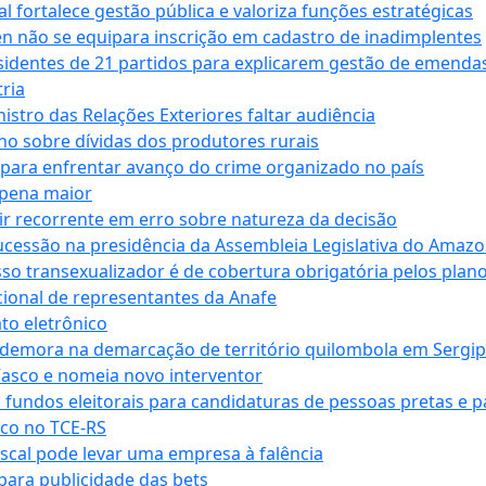
 fortalece gestão pública e valoriza funções estratégicas
n não se equipara inscrição em cadastro de inadimplentes
sidentes de 21 partidos para explicarem gestão de emenda
ria
stro das Relações Exteriores faltar audiência
 sobre dívidas dos produtores rurais
para enfrentar avanço do crime organizado no país
 pena maior
zir recorrente em erro sobre natureza da decisão
ucessão na presidência da Assembleia Legislativa do Amaz
sso transexualizador é de cobertura obrigatória pelos plan
ucional de representantes da Anafe
to eletrônico
 demora na demarcação de território quilombola em Sergi
Vasco e nomeia novo interventor
 fundos eleitorais para candidaturas de pessoas pretas e 
co no TCE-RS
iscal pode levar uma empresa à falência
ara publicidade das bets