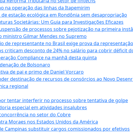
da Reforma Tributária no setor de fintechs
o na operação das linhas da Itapemirim
ão de estação ecológica em Rondônia sem desapropriação
ras Societárias: Um Guia para Investigações Eficazes
spensão de processos sobre pejotização na primeira instâ
l do ministro Gilmar Mendes no Supremo
o de representante no Brasil exige prova da representaçã
riticam desconto de 24% no salário para cobrir déficit do
Operação Compliance na manhã desta quinta
ndenação de Bolsonaro
iva de pai e primo de Daniel Vorcaro
der destinação de recursos de consórcios ao Novo Desenro
mica regional
tentar interferir no processo sobre tentativa de golpe
oria especial em atividades insalubres
 concorrência no setor do Cobre
tra Moraes nos Estados Unidos da América
e Campinas substituir cargos comissionados por efetivos