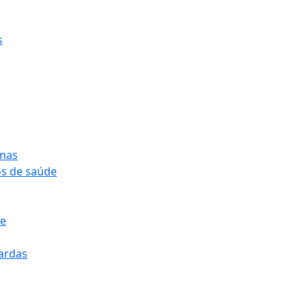
s
onas
os de saúde
pe
pardas