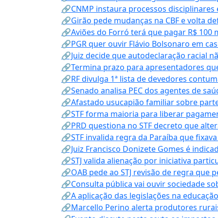
🔗CNMP instaura processos disciplinares
🔗Girão pede mudanças na CBF e volta defe
🔗Aviões do Forró terá que pagar R$ 100 
🔗PGR quer ouvir Flávio Bolsonaro em cas
🔗Juiz decide que autodeclaração racial nã
🔗Termina prazo para apresentadores que
🔗RF divulga 1ª lista de devedores contum
🔗Senado analisa PEC dos agentes de saúd
🔗Afastado usucapião familiar sobre parte
🔗STF forma maioria para liberar pagamen
🔗PRD questiona no STF decreto que alter
🔗STF invalida regra da Paraíba que fixa
🔗Juiz Francisco Donizete Gomes é indic
🔗STJ valida alienação por iniciativa parti
🔗OAB pede ao STJ revisão de regra que 
🔗Consulta pública vai ouvir sociedade s
🔗A aplicação das legislações na educação 
🔗Marcello Perino alerta produtores rurai