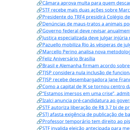
🔗Câmara aprova multa para quem descarta
🔗STF recebe mais duas ações sobre Mar
🔗Presidente do TRF4 presidirá Colégio d
🔗Denúncias de maus-tratos a animais pod
🔗Governo federal deve revisar anualmen
🔗Justiça especializada deve julgar injúria
🔗Pazuello mobiliza Rio às vésperas de ju
🔗Marcello Perino analisa nova metodologi
🔗Feliz Aniversário Brasília
🔗Brasil e Alemanha firmam acordo sobre m
🔗TJSP considera nula inclusão de funcio
🔗TJSP recebe desembargadora Jane Fran
🔗Como a capital de JK se tornou centro da
🔗“Estamos imersos em uma crise”, admi
🔗Izalci anuncia pré-candidatura ao gove
🔗STF autoriza liberação de R$ 3,7 bi de p
🔗STJ afasta exigência de publicação de b
🔗Professor temporário tem direito ao pis
🔗STF invalida eleição antecipada para me