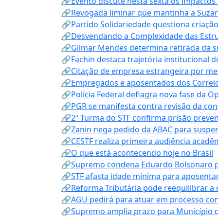
🔗Evento discute nesta sexta os impactos 
🔗Revogada liminar que mantinha a Suzan
🔗Partido Solidariedade questiona criaç
🔗Desvendando a Complexidade das Estrutu
🔗Gilmar Mendes determina retirada da su
🔗Fachin destaca trajetória instituciona
🔗Citação de empresa estrangeira por mei
🔗Empregados e aposentados dos Correios c
🔗Polícia Federal deflagra nova fase da 
🔗PGR se manifesta contra revisão da co
🔗2ª Turma do STF confirma prisão prevent
🔗Zanin nega pedido da ABAC para suspen
🔗CESTF realiza primeira audiência acadê
🔗O que está acontecendo hoje no Brasil
🔗Supremo condena Eduardo Bolsonaro por 
🔗STF afasta idade mínima para aposentad
🔗Reforma Tributária pode reequilibrar a
🔗AGU pedirá para atuar em processo con
🔗Supremo amplia prazo para Município d