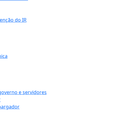
senção do IR
mica
governo e servidores
r
bargador