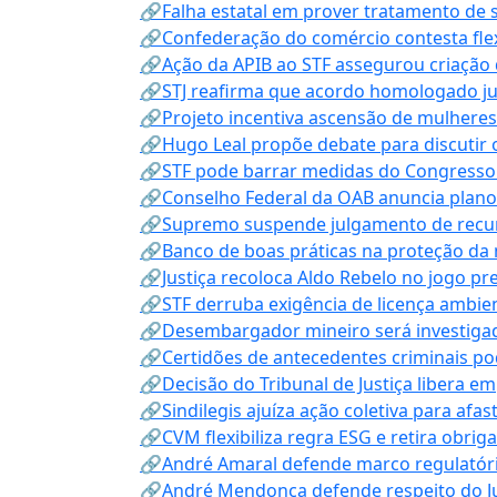
🔗Falha estatal em prover tratamento de 
🔗Confederação do comércio contesta fle
🔗Ação da APIB ao STF assegurou criação 
🔗STJ reafirma que acordo homologado ju
🔗Projeto incentiva ascensão de mulheres
🔗Hugo Leal propõe debate para discutir o
🔗STF pode barrar medidas do Congresso 
🔗Conselho Federal da OAB anuncia plano na
🔗Supremo suspende julgamento de recur
🔗Banco de boas práticas na proteção da
🔗Justiça recoloca Aldo Rebelo no jogo pr
🔗STF derruba exigência de licença ambien
🔗Desembargador mineiro será investigad
🔗Certidões de antecedentes criminais po
🔗Decisão do Tribunal de Justiça libera 
🔗Sindilegis ajuíza ação coletiva para afa
🔗CVM flexibiliza regra ESG e retira obrig
🔗André Amaral defende marco regulatório 
🔗André Mendonça defende respeito do Judi