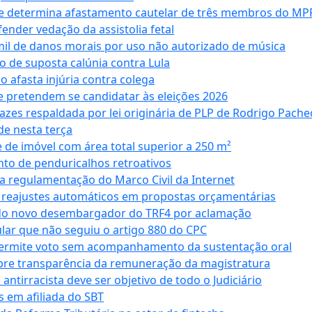
 e determina afastamento cautelar de três membros do MP
nder vedação da assistolia fetal
mil de danos morais por uso não autorizado de música
o de suposta calúnia contra Lula
o afasta injúria contra colega
 pretendem se candidatar às eleições 2026
azes respaldada por lei originária de PLP de Rodrigo Pache
e nesta terça
 de imóvel com área total superior a 250 m²
to de penduricalhos retroativos
a regulamentação do Marco Civil da Internet
va reajustes automáticos em propostas orçamentárias
ado novo desembargador do TRF4 por aclamação
cular que não seguiu o artigo 880 do CPC
permite voto sem acompanhamento da sustentação oral
obre transparência da remuneração da magistratura
antirracista deve ser objetivo de todo o Judiciário
s em afiliada do SBT