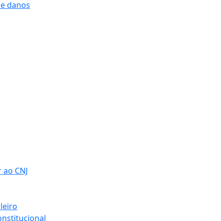
 e danos
r ao CNJ
leiro
nstitucional