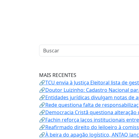
MAIS RECENTES
🔗TCU envia à Justiça Eleitoral lista de ge
🔗Doutor Luizinho: Cadastro Nacional par
🔗Entidades jurídicas divulgam notas de 
🔗Rede questiona falta de responsabiliza
🔗Democracia Cristã questiona alteração
🔗Fachin reforça laços institucionais entr
🔗Reafirmado direito do leiloeiro à comi
🔗À beira do apagão logístico, ANTAQ lanç