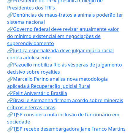
🔗Presidente do TRF4 presidirá Colégio de
Presidentes dos TRFs
🔗Denúncias de maus-tratos a animais poderão ter
sistema nacional
🔗Governo federal deve revisar anualmente valor
do mínimo existencial em negociações de
superendividamento
🔗Justiça especializada deve julgar injúria racial
contra adolescente
🔗Pazuello mobiliza Rio às vésperas de julgamento
decisivo sobre royalties
🔗Marcello Perino analisa nova metodologia
aplicada à Recuperação Judicial Rural
🔗Feliz Aniversário Brasília
🔗Brasil e Alemanha firmam acordo sobre minerais
críticos e terras raras
🔗TJSP considera nula inclusão de funcionário em
sociedade
🔗TJSP recebe desembargadora Jane Franco Martins