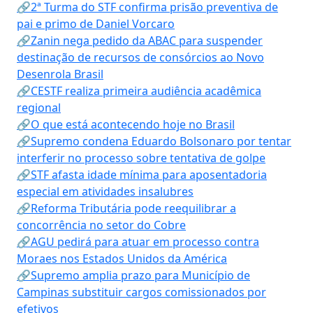
🔗2ª Turma do STF confirma prisão preventiva de
pai e primo de Daniel Vorcaro
🔗Zanin nega pedido da ABAC para suspender
destinação de recursos de consórcios ao Novo
Desenrola Brasil
🔗CESTF realiza primeira audiência acadêmica
regional
🔗O que está acontecendo hoje no Brasil
🔗Supremo condena Eduardo Bolsonaro por tentar
interferir no processo sobre tentativa de golpe
🔗STF afasta idade mínima para aposentadoria
especial em atividades insalubres
🔗Reforma Tributária pode reequilibrar a
concorrência no setor do Cobre
🔗AGU pedirá para atuar em processo contra
Moraes nos Estados Unidos da América
🔗Supremo amplia prazo para Município de
Campinas substituir cargos comissionados por
efetivos