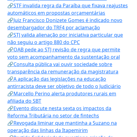
🔗STF invalida regra da Paraíba que fixava reajustes
automáticos em propostas orçamentárias
🔗Juiz Francisco Donizete Gomes é indicado novo
desembargador do TRF4 por aclamação
🔗STJ valida alienação por iniciativa particular que
não seguiu o artigo 880 do CPC
🔗OAB pede ao STJ revisão de regra que permite
voto sem acompanhamento da sustentação oral
🔗Consulta pública vai ouvir sociedade sobre
transparência da remuneração da magistratura
🔗A aplicação das legislações na educação
antirracista deve ser objetivo de todo o Judiciário
🔗Marcello Perino alerta produtores rurais em
afiliada do SBT
🔗Evento discute nesta sexta os impactos da
Reforma Tributária no setor de fintechs
🔗Revogada liminar que mantinha a Suzano na
operação das linhas da Itapemirim