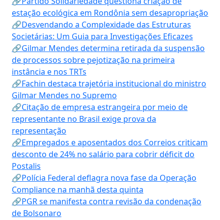
🔗Partido Solidariedade questiona criação de
estação ecológica em Rondônia sem desapropriação
🔗Desvendando a Complexidade das Estruturas
Societárias: Um Guia para Investigações Eficazes
🔗Gilmar Mendes determina retirada da suspensão
de processos sobre pejotização na primeira
instância e nos TRTs
🔗Fachin destaca trajetória institucional do ministro
Gilmar Mendes no Supremo
🔗Citação de empresa estrangeira por meio de
representante no Brasil exige prova da
representação
🔗Empregados e aposentados dos Correios criticam
desconto de 24% no salário para cobrir déficit do
Postalis
🔗Polícia Federal deflagra nova fase da Operação
Compliance na manhã desta quinta
🔗PGR se manifesta contra revisão da condenação
de Bolsonaro