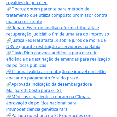
royalties do petróleo
🔗Fiocruz obtém patente para método de
tratamento que utiliza composto promissor contra
malária resistente
🔗Renato Ewerton analisa reforma tributária e
recuperação judicial: o fim de uma era do improviso
🔗Justiça Federal afasta IR sobre juros de mora de
URV e garante restituição a servidores na Bahia
🔗Flávio Dino convoca audiência para discutir
eficiência da destinação de emendas para realização
de políticas públicas
🔗Tribunal valida arrematação de imóvel em leilão
apesar do pagamento fora do prazo
🔗Aprovada indicação da desembargadora
Margareth Costa para o TST
🔗Médicos e pacientes cobram na Câmara
aprovação de política nacional para
imunodeficiência genética rara
🔗Partido questiona no STF operações com