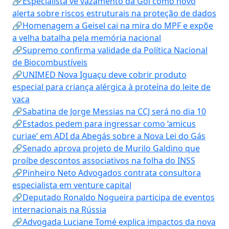
🔗Especialista vê vazamento da Gol como novo
alerta sobre riscos estruturais na proteção de dados
🔗Homenagem a Geisel cai na mira do MPF e expõe
a velha batalha pela memória nacional
🔗Supremo confirma validade da Política Nacional
de Biocombustíveis
🔗UNIMED Nova Iguaçu deve cobrir produto
especial para criança alérgica à proteína do leite de
vaca
🔗Sabatina de Jorge Messias na CCJ será no dia 10
🔗Estados pedem para ingressar como ‘amicus
curiae’ em ADI da Abegás sobre a Nova Lei do Gás
🔗Senado aprova projeto de Murilo Galdino que
proíbe descontos associativos na folha do INSS
🔗Pinheiro Neto Advogados contrata consultora
especialista em venture capital
🔗Deputado Ronaldo Nogueira participa de eventos
internacionais na Rússia
🔗Advogada Luciane Tomé explica impactos da nova