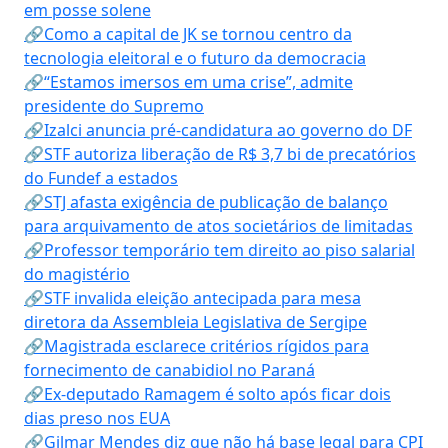
em posse solene
🔗Como a capital de JK se tornou centro da
tecnologia eleitoral e o futuro da democracia
🔗“Estamos imersos em uma crise”, admite
presidente do Supremo
🔗Izalci anuncia pré-candidatura ao governo do DF
🔗STF autoriza liberação de R$ 3,7 bi de precatórios
do Fundef a estados
🔗STJ afasta exigência de publicação de balanço
para arquivamento de atos societários de limitadas
🔗Professor temporário tem direito ao piso salarial
do magistério
🔗STF invalida eleição antecipada para mesa
diretora da Assembleia Legislativa de Sergipe
🔗Magistrada esclarece critérios rígidos para
fornecimento de canabidiol no Paraná
🔗Ex-deputado Ramagem é solto após ficar dois
dias preso nos EUA
🔗Gilmar Mendes diz que não há base legal para CPI