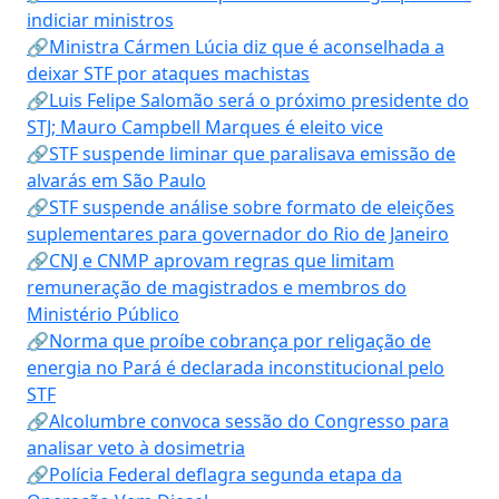
indiciar ministros
🔗Ministra Cármen Lúcia diz que é aconselhada a
deixar STF por ataques machistas
🔗Luis Felipe Salomão será o próximo presidente do
STJ; Mauro Campbell Marques é eleito vice
🔗STF suspende liminar que paralisava emissão de
alvarás em São Paulo
🔗STF suspende análise sobre formato de eleições
suplementares para governador do Rio de Janeiro
🔗CNJ e CNMP aprovam regras que limitam
remuneração de magistrados e membros do
Ministério Público
🔗Norma que proíbe cobrança por religação de
energia no Pará é declarada inconstitucional pelo
STF
🔗Alcolumbre convoca sessão do Congresso para
analisar veto à dosimetria
🔗Polícia Federal deflagra segunda etapa da