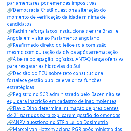
parlamentares por emendas impositivas
🔗Democracia Cristã questiona alteração do
momento de verificação da idade mínima de
candidatos
🔗Fachin reforça laços institucionais entre Brasil e
Angola em visita ao Parlamento angolano
🔗Reafirmado direito do leiloeiro à comissão
mesmo com quitação da dívida após arrematação
🔗À beira do apagão logístico, ANTAQ lança ofensiva
para resgatar as hidrovias do Sul
🔗Decisão do TCU sobre teto constitucional
fortalece gestão pública e valoriza funções
estratégicas
🔗Registro no SCR administrado pelo Bacen não se
equipara inscrição em cadastro de inadimplentes
🔗Flávio Dino determina intimação de presidentes
de 21 partidos para explicarem gestão de emendas
🔗ANPV questiona no STF a Lei da Dosimetria
🔗Marcel van Hattem aciona PGR após ministro das