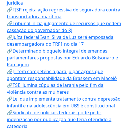
jurídica
🔗TJSP rejeita ação regressiva de seguradora contra
transportadora marítima
🔗Tribunal inicia julgamento de recursos que pedem
cassação do governador do RJ
🔗Juíza federal Ivani Silva da Luz será empossada
desembargadora do TRF1 no dia 17
🔗Determinado bloqueio integral de emendas
parlamentares propostas por Eduardo Bolsonaro e
Ramagem
🔗JT tem competência para julgar ações que
apontam responsabilidade da Braskem em Maceió
🔗TSE ilumina cúpulas de laranja pelo fim da
violência contra as mulheres
🔗Lei que implementa tratamento contra depressão
infantil e na adolescência em UBS é constitucional
🔗Sindicato de policiais federais pode pedir
indenização por publicação que teria ofendido a
categoria