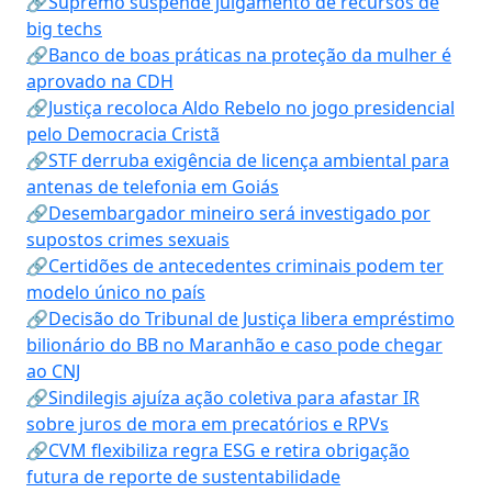
🔗Supremo suspende julgamento de recursos de
big techs
🔗Banco de boas práticas na proteção da mulher é
aprovado na CDH
🔗Justiça recoloca Aldo Rebelo no jogo presidencial
pelo Democracia Cristã
🔗STF derruba exigência de licença ambiental para
antenas de telefonia em Goiás
🔗Desembargador mineiro será investigado por
supostos crimes sexuais
🔗Certidões de antecedentes criminais podem ter
modelo único no país
🔗Decisão do Tribunal de Justiça libera empréstimo
bilionário do BB no Maranhão e caso pode chegar
ao CNJ
🔗Sindilegis ajuíza ação coletiva para afastar IR
sobre juros de mora em precatórios e RPVs
🔗CVM flexibiliza regra ESG e retira obrigação
futura de reporte de sustentabilidade