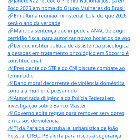
🔗Janete Vaz recebe o Prêmio Nacional Justiça em
Foco 2025 em nome do Grupo Mulheres do Brasil
🔗Em última reunião ministerial, Lula diz que 2026
será o ano da verdade
🔗Mantida sentença que impede a ANAC de exigir
certidão fiscal para autorizar novos horários de voo
🔗Lei que institui política de assistência psicológica
a pessoas em tratamento oncológico em Socorro é
constitucional
🔗Presidente do STF e do CNJ discute combate ao
feminicídio
🔗Dano moral decorrente de violência doméstica
contra a mulher é presumido
🔗Autorizada diligência da Polícia Federal em
investigação sobre Banco Master
🔗Governo edita regras para remover servidores
em casos de violência
🔗TJ da Paraíba derruba lei urbanística de João
Pessoa; CRECI-PB alerta para riscos à segurança