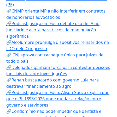
(PE)
🔗CNMP orienta MP a não interferir em contratos
de honorários advocatícios
🔗Podcast Justiça em Foco debate uso de IA no
Judiciário e alerta para riscos de manipulação
algorítmica
🔗Alcolumbre promulga dispositivos reinseridos na
LDO pelo Congresso
🔗 CNJ aprova contracheque único para juízes de
todo o país
🔗Delegados ganham força para contestar decisões
judiciais durante investigações
🔗Renan busca acordo com governo Lula para
destravar financiamento ao agro
🔗Podcast Justiça em Foco: Alison Souza explica por
que o PL 1893/2026 pode mudar a relação entre
governo e servidores
🔗Condomínio não pode impedir que dentista e