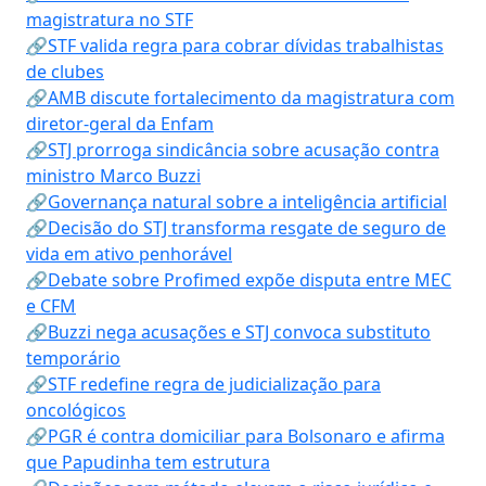
magistratura no STF
🔗STF valida regra para cobrar dívidas trabalhistas
de clubes
🔗AMB discute fortalecimento da magistratura com
diretor-geral da Enfam
🔗STJ prorroga sindicância sobre acusação contra
ministro Marco Buzzi
🔗Governança natural sobre a inteligência artificial
🔗Decisão do STJ transforma resgate de seguro de
vida em ativo penhorável
🔗Debate sobre Profimed expõe disputa entre MEC
e CFM
🔗Buzzi nega acusações e STJ convoca substituto
temporário
🔗STF redefine regra de judicialização para
oncológicos
🔗PGR é contra domiciliar para Bolsonaro e afirma
que Papudinha tem estrutura