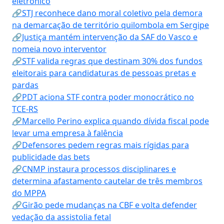
eletrônico
🔗STJ reconhece dano moral coletivo pela demora
na demarcação de território quilombola em Sergipe
🔗Justiça mantém intervenção da SAF do Vasco e
nomeia novo interventor
🔗STF valida regras que destinam 30% dos fundos
eleitorais para candidaturas de pessoas pretas e
pardas
🔗PDT aciona STF contra poder monocrático no
TCE-RS
🔗Marcello Perino explica quando dívida fiscal pode
levar uma empresa à falência
🔗Defensores pedem regras mais rígidas para
publicidade das bets
🔗CNMP instaura processos disciplinares e
determina afastamento cautelar de três membros
do MPPA
🔗Girão pede mudanças na CBF e volta defender
vedação da assistolia fetal