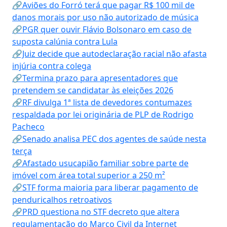
🔗Aviões do Forró terá que pagar R$ 100 mil de
danos morais por uso não autorizado de música
🔗PGR quer ouvir Flávio Bolsonaro em caso de
suposta calúnia contra Lula
🔗Juiz decide que autodeclaração racial não afasta
injúria contra colega
🔗Termina prazo para apresentadores que
pretendem se candidatar às eleições 2026
🔗RF divulga 1ª lista de devedores contumazes
respaldada por lei originária de PLP de Rodrigo
Pacheco
🔗Senado analisa PEC dos agentes de saúde nesta
terça
🔗Afastado usucapião familiar sobre parte de
imóvel com área total superior a 250 m²
🔗STF forma maioria para liberar pagamento de
penduricalhos retroativos
🔗PRD questiona no STF decreto que altera
regulamentação do Marco Civil da Internet