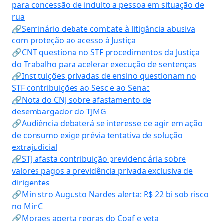
para concessão de indulto a pessoa em situação de
rua
🔗Seminário debate combate à litigância abusiva
com proteção ao acesso à Justiça
🔗CNT questiona no STF procedimentos da Justiça
do Trabalho para acelerar execução de sentenças
🔗Instituições privadas de ensino questionam no
STF contribuições ao Sesc e ao Senac
🔗Nota do CNJ sobre afastamento de
desembargador do TJMG
🔗Audiência debaterá se interesse de agir em ação
de consumo exige prévia tentativa de solução
extrajudicial
🔗STJ afasta contribuição previdenciária sobre
valores pagos a previdência privada exclusiva de
dirigentes
🔗Ministro Augusto Nardes alerta: R$ 22 bi sob risco
no MinC
🔗Moraes aperta regras do Coaf e veta