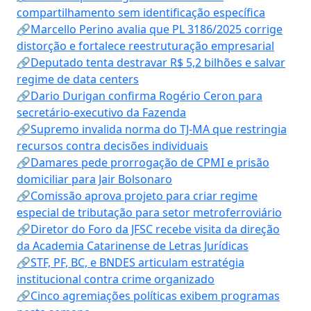
compartilhamento sem identificação específica
🔗Marcello Perino avalia que PL 3186/2025 corrige
distorção e fortalece reestruturação empresarial
🔗Deputado tenta destravar R$ 5,2 bilhões e salvar
regime de data centers
🔗Dario Durigan confirma Rogério Ceron para
secretário-executivo da Fazenda
🔗Supremo invalida norma do TJ-MA que restringia
recursos contra decisões individuais
🔗Damares pede prorrogação de CPMI e prisão
domiciliar para Jair Bolsonaro
🔗Comissão aprova projeto para criar regime
especial de tributação para setor metroferroviário
🔗Diretor do Foro da JFSC recebe visita da direção
da Academia Catarinense de Letras Jurídicas
🔗STF, PF, BC, e BNDES articulam estratégia
institucional contra crime organizado
🔗Cinco agremiações políticas exibem programas