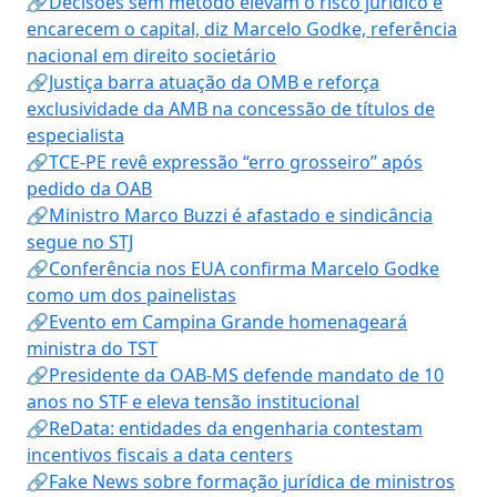
🔗Decisões sem método elevam o risco jurídico e
encarecem o capital, diz Marcelo Godke, referência
nacional em direito societário
🔗Justiça barra atuação da OMB e reforça
exclusividade da AMB na concessão de títulos de
especialista
🔗TCE-PE revê expressão “erro grosseiro” após
pedido da OAB
🔗Ministro Marco Buzzi é afastado e sindicância
segue no STJ
🔗Conferência nos EUA confirma Marcelo Godke
como um dos painelistas
🔗Evento em Campina Grande homenageará
ministra do TST
🔗Presidente da OAB-MS defende mandato de 10
anos no STF e eleva tensão institucional
🔗ReData: entidades da engenharia contestam
incentivos fiscais a data centers
🔗Fake News sobre formação jurídica de ministros