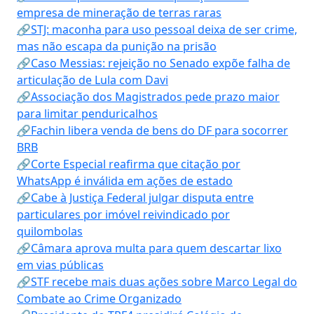
empresa de mineração de terras raras
🔗STJ: maconha para uso pessoal deixa de ser crime,
mas não escapa da punição na prisão
🔗Caso Messias: rejeição no Senado expõe falha de
articulação de Lula com Davi
🔗Associação dos Magistrados pede prazo maior
para limitar penduricalhos
🔗Fachin libera venda de bens do DF para socorrer
BRB
🔗Corte Especial reafirma que citação por
WhatsApp é inválida em ações de estado
🔗Cabe à Justiça Federal julgar disputa entre
particulares por imóvel reivindicado por
quilombolas
🔗Câmara aprova multa para quem descartar lixo
em vias públicas
🔗STF recebe mais duas ações sobre Marco Legal do
Combate ao Crime Organizado