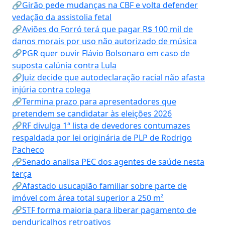
🔗Girão pede mudanças na CBF e volta defender
vedação da assistolia fetal
🔗Aviões do Forró terá que pagar R$ 100 mil de
danos morais por uso não autorizado de música
🔗PGR quer ouvir Flávio Bolsonaro em caso de
suposta calúnia contra Lula
🔗Juiz decide que autodeclaração racial não afasta
injúria contra colega
🔗Termina prazo para apresentadores que
pretendem se candidatar às eleições 2026
🔗RF divulga 1ª lista de devedores contumazes
respaldada por lei originária de PLP de Rodrigo
Pacheco
🔗Senado analisa PEC dos agentes de saúde nesta
terça
🔗Afastado usucapião familiar sobre parte de
imóvel com área total superior a 250 m²
🔗STF forma maioria para liberar pagamento de
penduricalhos retroativos