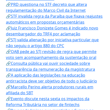
🔗PRD questiona no STF decreto que altera
regulamentação do Marco Civil da Internet
🔗STF invalida regra da Paraíba que fixava reajustes
automáticos em propostas orçamentárias
🔗Juiz Francisco Donizete Gomes é indicado novo
desembargador do TRF4 por aclamação
🔗STJ valida alienação por iniciativa particular que
não seguiu o artigo 880 do CPC
🔗OAB pede ao STJ revisão de regra que permite
voto sem acompanhamento da sustentação oral
🔗Consulta pública vai ouvir sociedade sobre
transparência da remuneração da magistratura
🔗A aplicação das legislações na educação
antirracista deve ser objetivo de todo o Judiciário
🔗Marcello Perino alerta produtores rurais em
afiliada do SBT
🔗Evento discute nesta sexta os impactos da
Reforma Tributária no setor de fintechs