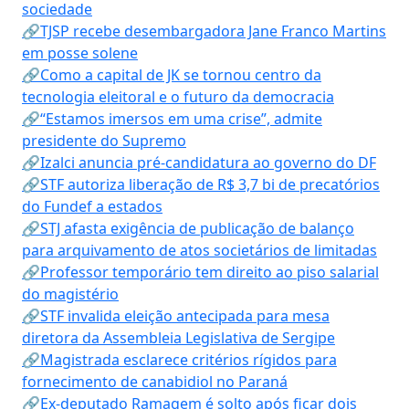
sociedade
🔗TJSP recebe desembargadora Jane Franco Martins
em posse solene
🔗Como a capital de JK se tornou centro da
tecnologia eleitoral e o futuro da democracia
🔗“Estamos imersos em uma crise”, admite
presidente do Supremo
🔗Izalci anuncia pré-candidatura ao governo do DF
🔗STF autoriza liberação de R$ 3,7 bi de precatórios
do Fundef a estados
🔗STJ afasta exigência de publicação de balanço
para arquivamento de atos societários de limitadas
🔗Professor temporário tem direito ao piso salarial
do magistério
🔗STF invalida eleição antecipada para mesa
diretora da Assembleia Legislativa de Sergipe
🔗Magistrada esclarece critérios rígidos para
fornecimento de canabidiol no Paraná
🔗Ex-deputado Ramagem é solto após ficar dois