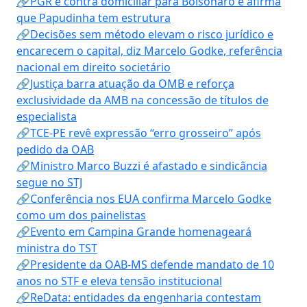
🔗PGR é contra domiciliar para Bolsonaro e afirma
que Papudinha tem estrutura
🔗Decisões sem método elevam o risco jurídico e
encarecem o capital, diz Marcelo Godke, referência
nacional em direito societário
🔗Justiça barra atuação da OMB e reforça
exclusividade da AMB na concessão de títulos de
especialista
🔗TCE-PE revê expressão “erro grosseiro” após
pedido da OAB
🔗Ministro Marco Buzzi é afastado e sindicância
segue no STJ
🔗Conferência nos EUA confirma Marcelo Godke
como um dos painelistas
🔗Evento em Campina Grande homenageará
ministra do TST
🔗Presidente da OAB-MS defende mandato de 10
anos no STF e eleva tensão institucional
🔗ReData: entidades da engenharia contestam