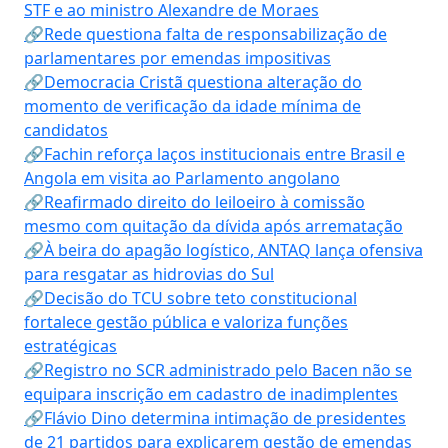
STF e ao ministro Alexandre de Moraes
🔗Rede questiona falta de responsabilização de
parlamentares por emendas impositivas
🔗Democracia Cristã questiona alteração do
momento de verificação da idade mínima de
candidatos
🔗Fachin reforça laços institucionais entre Brasil e
Angola em visita ao Parlamento angolano
🔗Reafirmado direito do leiloeiro à comissão
mesmo com quitação da dívida após arrematação
🔗À beira do apagão logístico, ANTAQ lança ofensiva
para resgatar as hidrovias do Sul
🔗Decisão do TCU sobre teto constitucional
fortalece gestão pública e valoriza funções
estratégicas
🔗Registro no SCR administrado pelo Bacen não se
equipara inscrição em cadastro de inadimplentes
🔗Flávio Dino determina intimação de presidentes
de 21 partidos para explicarem gestão de emendas