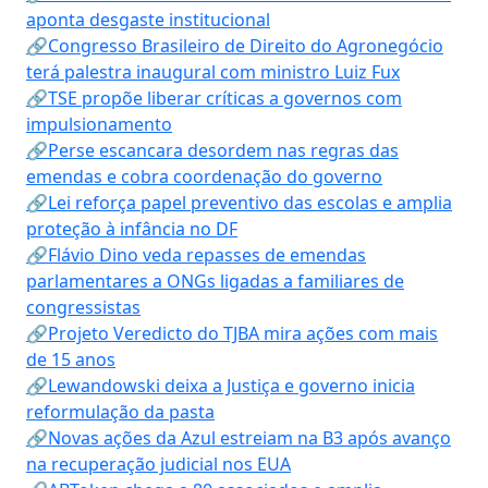
aponta desgaste institucional
🔗Congresso Brasileiro de Direito do Agronegócio
terá palestra inaugural com ministro Luiz Fux
🔗TSE propõe liberar críticas a governos com
impulsionamento
🔗Perse escancara desordem nas regras das
emendas e cobra coordenação do governo
🔗Lei reforça papel preventivo das escolas e amplia
proteção à infância no DF
🔗Flávio Dino veda repasses de emendas
parlamentares a ONGs ligadas a familiares de
congressistas
🔗Projeto Veredicto do TJBA mira ações com mais
de 15 anos
🔗Lewandowski deixa a Justiça e governo inicia
reformulação da pasta
🔗Novas ações da Azul estreiam na B3 após avanço
na recuperação judicial nos EUA