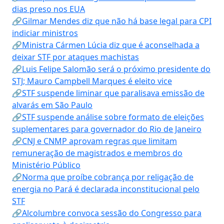
dias preso nos EUA
🔗Gilmar Mendes diz que não há base legal para CPI
indiciar ministros
🔗Ministra Cármen Lúcia diz que é aconselhada a
deixar STF por ataques machistas
🔗Luis Felipe Salomão será o próximo presidente do
STJ; Mauro Campbell Marques é eleito vice
🔗STF suspende liminar que paralisava emissão de
alvarás em São Paulo
🔗STF suspende análise sobre formato de eleições
suplementares para governador do Rio de Janeiro
🔗CNJ e CNMP aprovam regras que limitam
remuneração de magistrados e membros do
Ministério Público
🔗Norma que proíbe cobrança por religação de
energia no Pará é declarada inconstitucional pelo
STF
🔗Alcolumbre convoca sessão do Congresso para