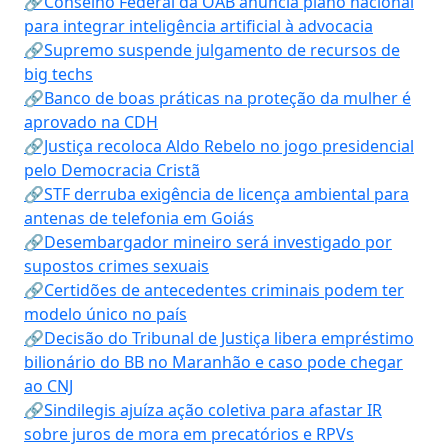
🔗Conselho Federal da OAB anuncia plano nacional
para integrar inteligência artificial à advocacia
🔗Supremo suspende julgamento de recursos de
big techs
🔗Banco de boas práticas na proteção da mulher é
aprovado na CDH
🔗Justiça recoloca Aldo Rebelo no jogo presidencial
pelo Democracia Cristã
🔗STF derruba exigência de licença ambiental para
antenas de telefonia em Goiás
🔗Desembargador mineiro será investigado por
supostos crimes sexuais
🔗Certidões de antecedentes criminais podem ter
modelo único no país
🔗Decisão do Tribunal de Justiça libera empréstimo
bilionário do BB no Maranhão e caso pode chegar
ao CNJ
🔗Sindilegis ajuíza ação coletiva para afastar IR
sobre juros de mora em precatórios e RPVs