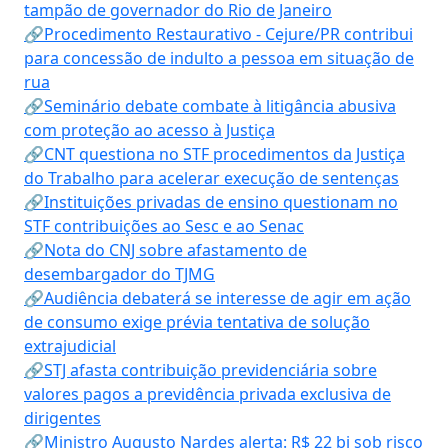
tampão de governador do Rio de Janeiro
🔗Procedimento Restaurativo - Cejure/PR contribui
para concessão de indulto a pessoa em situação de
rua
🔗Seminário debate combate à litigância abusiva
com proteção ao acesso à Justiça
🔗CNT questiona no STF procedimentos da Justiça
do Trabalho para acelerar execução de sentenças
🔗Instituições privadas de ensino questionam no
STF contribuições ao Sesc e ao Senac
🔗Nota do CNJ sobre afastamento de
desembargador do TJMG
🔗Audiência debaterá se interesse de agir em ação
de consumo exige prévia tentativa de solução
extrajudicial
🔗STJ afasta contribuição previdenciária sobre
valores pagos a previdência privada exclusiva de
dirigentes
🔗Ministro Augusto Nardes alerta: R$ 22 bi sob risco