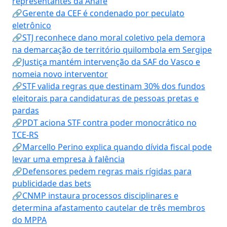
representantes da Anafe
🔗Gerente da CEF é condenado por peculato
eletrônico
🔗STJ reconhece dano moral coletivo pela demora
na demarcação de território quilombola em Sergipe
🔗Justiça mantém intervenção da SAF do Vasco e
nomeia novo interventor
🔗STF valida regras que destinam 30% dos fundos
eleitorais para candidaturas de pessoas pretas e
pardas
🔗PDT aciona STF contra poder monocrático no
TCE-RS
🔗Marcello Perino explica quando dívida fiscal pode
levar uma empresa à falência
🔗Defensores pedem regras mais rígidas para
publicidade das bets
🔗CNMP instaura processos disciplinares e
determina afastamento cautelar de três membros
do MPPA