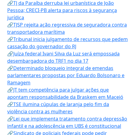
🔗TJ da Paraíba derruba lei urbanística de João
Pessoa; CRECI-PB alerta para riscos à segurança
jurídica
🔗TJSP rejeita ação regressiva de seguradora contra
transportadora marítima
🔗Tribunal inicia julgamento de recursos que pedem
cassação do governador do RJ
🔗Juíza federal Ivani Silva da Luz será empossada
desembargadora do TRF1 no dia 17
🔗Determinado bloqueio integral de emendas
parlamentares propostas por Eduardo Bolsonaro e
Ramagem
🔗JT tem competência para julgar ações que
apontam responsabilidade da Braskem em Maceió
🔗TSE ilumina cúpulas de laranja pelo fim da
violência contra as mulheres
🔗Lei que implementa tratamento contra depressão
infantil e na adolescência em UBS é constitucional
🔗Sindicato de policiais federais pode pedir