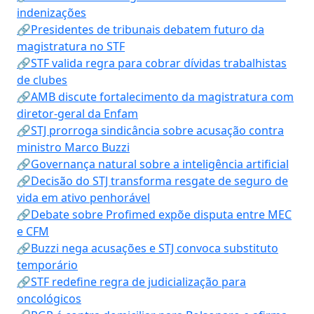
indenizações
🔗Presidentes de tribunais debatem futuro da
magistratura no STF
🔗STF valida regra para cobrar dívidas trabalhistas
de clubes
🔗AMB discute fortalecimento da magistratura com
diretor-geral da Enfam
🔗STJ prorroga sindicância sobre acusação contra
ministro Marco Buzzi
🔗Governança natural sobre a inteligência artificial
🔗Decisão do STJ transforma resgate de seguro de
vida em ativo penhorável
🔗Debate sobre Profimed expõe disputa entre MEC
e CFM
🔗Buzzi nega acusações e STJ convoca substituto
temporário
🔗STF redefine regra de judicialização para
oncológicos