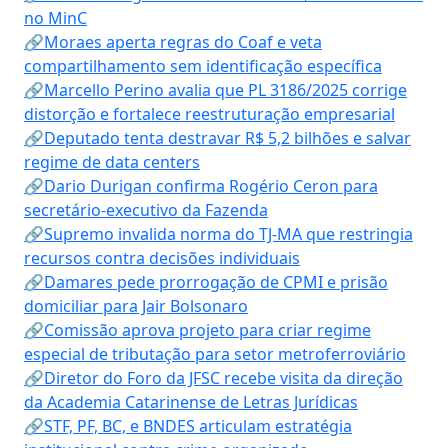
no MinC
🔗Moraes aperta regras do Coaf e veta
compartilhamento sem identificação específica
🔗Marcello Perino avalia que PL 3186/2025 corrige
distorção e fortalece reestruturação empresarial
🔗Deputado tenta destravar R$ 5,2 bilhões e salvar
regime de data centers
🔗Dario Durigan confirma Rogério Ceron para
secretário-executivo da Fazenda
🔗Supremo invalida norma do TJ-MA que restringia
recursos contra decisões individuais
🔗Damares pede prorrogação de CPMI e prisão
domiciliar para Jair Bolsonaro
🔗Comissão aprova projeto para criar regime
especial de tributação para setor metroferroviário
🔗Diretor do Foro da JFSC recebe visita da direção
da Academia Catarinense de Letras Jurídicas
🔗STF, PF, BC, e BNDES articulam estratégia