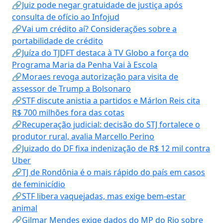
🔗Juiz pode negar gratuidade de justiça após
consulta de ofício ao Infojud
🔗Vai um crédito aí? Considerações sobre a
portabilidade de crédito
🔗Juíza do TJDFT destaca à TV Globo a força do
Programa Maria da Penha Vai à Escola
🔗Moraes revoga autorização para visita de
assessor de Trump a Bolsonaro
🔗STF discute anistia a partidos e Márlon Reis cita
R$ 700 milhões fora das cotas
🔗Recuperação judicial: decisão do STJ fortalece o
produtor rural, avalia Marcello Perino
🔗Juizado do DF fixa indenização de R$ 12 mil contra
Uber
🔗TJ de Rondônia é o mais rápido do país em casos
de feminicídio
🔗STF libera vaquejadas, mas exige bem-estar
animal
🔗Gilmar Mendes exige dados do MP do Rio sobre