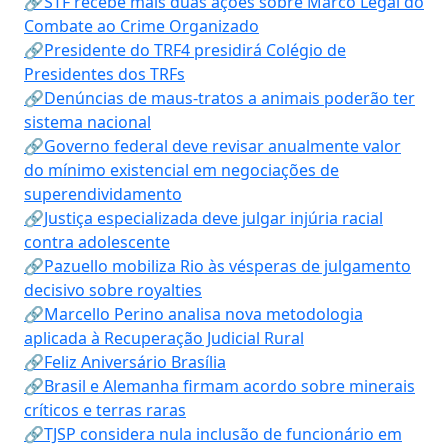
🔗STF recebe mais duas ações sobre Marco Legal do
Combate ao Crime Organizado
🔗Presidente do TRF4 presidirá Colégio de
Presidentes dos TRFs
🔗Denúncias de maus-tratos a animais poderão ter
sistema nacional
🔗Governo federal deve revisar anualmente valor
do mínimo existencial em negociações de
superendividamento
🔗Justiça especializada deve julgar injúria racial
contra adolescente
🔗Pazuello mobiliza Rio às vésperas de julgamento
decisivo sobre royalties
🔗Marcello Perino analisa nova metodologia
aplicada à Recuperação Judicial Rural
🔗Feliz Aniversário Brasília
🔗Brasil e Alemanha firmam acordo sobre minerais
críticos e terras raras
🔗TJSP considera nula inclusão de funcionário em