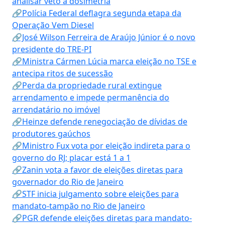
analisar veto à dosimetria
🔗Polícia Federal deflagra segunda etapa da
Operação Vem Diesel
🔗José Wilson Ferreira de Araújo Júnior é o novo
presidente do TRE-PI
🔗Ministra Cármen Lúcia marca eleição no TSE e
antecipa ritos de sucessão
🔗Perda da propriedade rural extingue
arrendamento e impede permanência do
arrendatário no imóvel
🔗Heinze defende renegociação de dívidas de
produtores gaúchos
🔗Ministro Fux vota por eleição indireta para o
governo do RJ; placar está 1 a 1
🔗Zanin vota a favor de eleições diretas para
governador do Rio de Janeiro
🔗STF inicia julgamento sobre eleições para
mandato-tampão no Rio de Janeiro
🔗PGR defende eleições diretas para mandato-