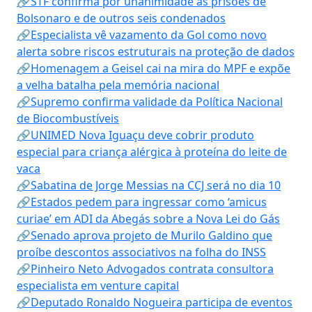
🔗STF confirma por unanimidade as prisões de
Bolsonaro e de outros seis condenados
🔗Especialista vê vazamento da Gol como novo
alerta sobre riscos estruturais na proteção de dados
🔗Homenagem a Geisel cai na mira do MPF e expõe
a velha batalha pela memória nacional
🔗Supremo confirma validade da Política Nacional
de Biocombustíveis
🔗UNIMED Nova Iguaçu deve cobrir produto
especial para criança alérgica à proteína do leite de
vaca
🔗Sabatina de Jorge Messias na CCJ será no dia 10
🔗Estados pedem para ingressar como ‘amicus
curiae’ em ADI da Abegás sobre a Nova Lei do Gás
🔗Senado aprova projeto de Murilo Galdino que
proíbe descontos associativos na folha do INSS
🔗Pinheiro Neto Advogados contrata consultora
especialista em venture capital
🔗Deputado Ronaldo Nogueira participa de eventos