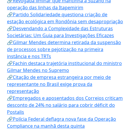
🔗Revogada liminar que mantinha a Suzano na
operação das linhas da Itapemirim
🔗Partido Solidariedade questiona criação de
estação ecológica em Rondônia sem desapropriação
🔗Desvendando a Complexidade das Estruturas
Societárias: Um Guia para Investigações Eficazes
🔗Gilmar Mendes determina retirada da suspensão
de processos sobre pejotização na primeira
instância e nos TRTs
🔗Fachin destaca trajetória institucional do ministro
Gilmar Mendes no Supremo
🔗Citação de empresa estrangeira por meio de
representante no Brasil exige prova da
representação
🔗Empregados e aposentados dos Correios criticam
desconto de 24% no salário para cobrir déficit do
Postalis
🔗Polícia Federal deflagra nova fase da Operação
Compliance na manhã desta quinta