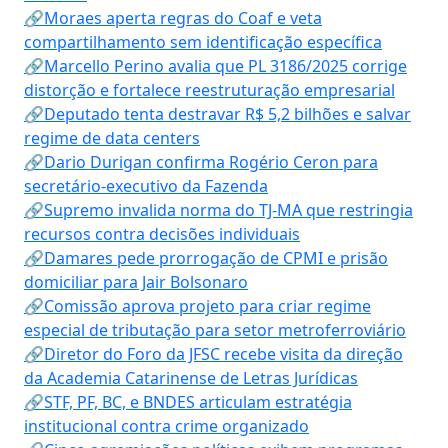
🔗Moraes aperta regras do Coaf e veta
compartilhamento sem identificação específica
🔗Marcello Perino avalia que PL 3186/2025 corrige
distorção e fortalece reestruturação empresarial
🔗Deputado tenta destravar R$ 5,2 bilhões e salvar
regime de data centers
🔗Dario Durigan confirma Rogério Ceron para
secretário-executivo da Fazenda
🔗Supremo invalida norma do TJ-MA que restringia
recursos contra decisões individuais
🔗Damares pede prorrogação de CPMI e prisão
domiciliar para Jair Bolsonaro
🔗Comissão aprova projeto para criar regime
especial de tributação para setor metroferroviário
🔗Diretor do Foro da JFSC recebe visita da direção
da Academia Catarinense de Letras Jurídicas
🔗STF, PF, BC, e BNDES articulam estratégia
institucional contra crime organizado