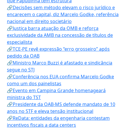
que Papudinha tem estrutura
🔗Decisões sem método elevam o risco jurídico e
encarecem o capital, diz Marcelo Godke, referência
nacional em direito societário
🔗Justiça barra atuação da OMB e reforça
exclusividade da AMB na concessão de títulos de
especialista
🔗TCE-PE revê expressão “erro grosseiro” após
pedido da OAB
🔗Ministro Marco Buzzi é afastado e sindicância
segue no STJ
🔗Conferência nos EUA confirma Marcelo Godke
como um dos painelistas
🔗Evento em Campina Grande homenageará
ministra do TST
🔗Presidente da OAB-MS defende mandato de 10
anos no STF e eleva tensão institucional
🔗ReData: entidades da engenharia contestam
incentivos fiscais a data centers