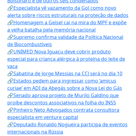
Bolsonaro e de outros seis condenados
🔗Especialista vê vazamento da Gol como novo
alerta sobre riscos estruturais na proteção de dados
🔗Homenagem a Geisel cai na mira do MPF e expõe
a velha batalha pela memória nacional
🔗Supremo confirma validade da Política Nacional
de Biocombustíveis
🔗UNIMED Nova Iguaçu deve cobrir produto
especial para criança alérgica à proteína do leite de
vaca
🔗Sabatina de Jorge Messias na CCJ será no dia 10
🔗Estados pedem para ingressar como ‘amicus
curiae’ em ADI da Abegás sobre a Nova Lei do Gás
🔗Senado aprova projeto de Murilo Galdino que
proíbe descontos associativos na folha do INSS
🔗Pinheiro Neto Advogados contrata consultora
especialista em venture capital
🔗Deputado Ronaldo Nogueira participa de eventos
internacionais na Rússia