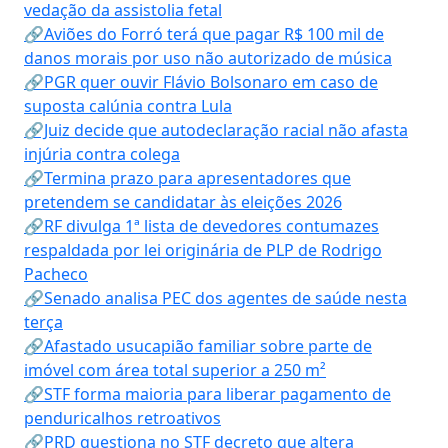
vedação da assistolia fetal
🔗Aviões do Forró terá que pagar R$ 100 mil de
danos morais por uso não autorizado de música
🔗PGR quer ouvir Flávio Bolsonaro em caso de
suposta calúnia contra Lula
🔗Juiz decide que autodeclaração racial não afasta
injúria contra colega
🔗Termina prazo para apresentadores que
pretendem se candidatar às eleições 2026
🔗RF divulga 1ª lista de devedores contumazes
respaldada por lei originária de PLP de Rodrigo
Pacheco
🔗Senado analisa PEC dos agentes de saúde nesta
terça
🔗Afastado usucapião familiar sobre parte de
imóvel com área total superior a 250 m²
🔗STF forma maioria para liberar pagamento de
penduricalhos retroativos
🔗PRD questiona no STF decreto que altera