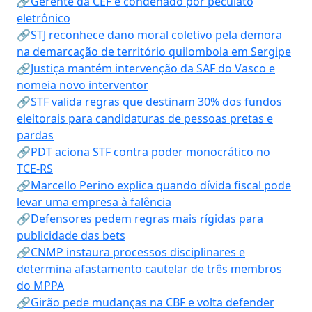
🔗Gerente da CEF é condenado por peculato
eletrônico
🔗STJ reconhece dano moral coletivo pela demora
na demarcação de território quilombola em Sergipe
🔗Justiça mantém intervenção da SAF do Vasco e
nomeia novo interventor
🔗STF valida regras que destinam 30% dos fundos
eleitorais para candidaturas de pessoas pretas e
pardas
🔗PDT aciona STF contra poder monocrático no
TCE-RS
🔗Marcello Perino explica quando dívida fiscal pode
levar uma empresa à falência
🔗Defensores pedem regras mais rígidas para
publicidade das bets
🔗CNMP instaura processos disciplinares e
determina afastamento cautelar de três membros
do MPPA
🔗Girão pede mudanças na CBF e volta defender