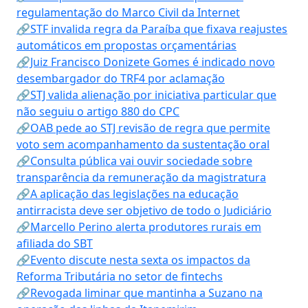
regulamentação do Marco Civil da Internet
🔗STF invalida regra da Paraíba que fixava reajustes
automáticos em propostas orçamentárias
🔗Juiz Francisco Donizete Gomes é indicado novo
desembargador do TRF4 por aclamação
🔗STJ valida alienação por iniciativa particular que
não seguiu o artigo 880 do CPC
🔗OAB pede ao STJ revisão de regra que permite
voto sem acompanhamento da sustentação oral
🔗Consulta pública vai ouvir sociedade sobre
transparência da remuneração da magistratura
🔗A aplicação das legislações na educação
antirracista deve ser objetivo de todo o Judiciário
🔗Marcello Perino alerta produtores rurais em
afiliada do SBT
🔗Evento discute nesta sexta os impactos da
Reforma Tributária no setor de fintechs
🔗Revogada liminar que mantinha a Suzano na