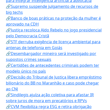
para integrar inteligência artificial à advocacia
🔗Supremo suspende julgamento de recursos de
big techs
🔗Banco de boas práticas na proteção da mulher é
aprovado na CDH
🔗Justiça recoloca Aldo Rebelo no jogo presidencial
pelo Democracia Cristã
🔗STF derruba exigência de licença ambiental para
antenas de telefonia em Goiás
🔗Desembargador mineiro será investigado por
supostos crimes sexuais
🔗Certidões de antecedentes criminais podem ter
modelo único no país
🔗Decisão do Tribunal de Justiça libera empréstimo
bilionário do BB no Maranhão e caso pode chegar
ao CNJ
🔗Sindilegis ajuíza ação coletiva para afastar IR
sobre juros de mora em precatórios e RPVs
🔗CVM flexibiliza regra ESG e retira obrigação