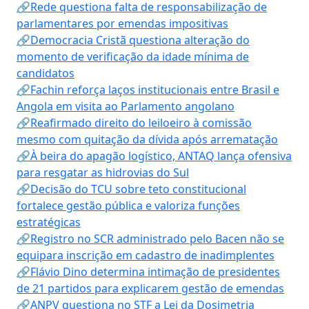
🔗Rede questiona falta de responsabilização de
parlamentares por emendas impositivas
🔗Democracia Cristã questiona alteração do
momento de verificação da idade mínima de
candidatos
🔗Fachin reforça laços institucionais entre Brasil e
Angola em visita ao Parlamento angolano
🔗Reafirmado direito do leiloeiro à comissão
mesmo com quitação da dívida após arrematação
🔗À beira do apagão logístico, ANTAQ lança ofensiva
para resgatar as hidrovias do Sul
🔗Decisão do TCU sobre teto constitucional
fortalece gestão pública e valoriza funções
estratégicas
🔗Registro no SCR administrado pelo Bacen não se
equipara inscrição em cadastro de inadimplentes
🔗Flávio Dino determina intimação de presidentes
de 21 partidos para explicarem gestão de emendas
🔗ANPV questiona no STF a Lei da Dosimetria