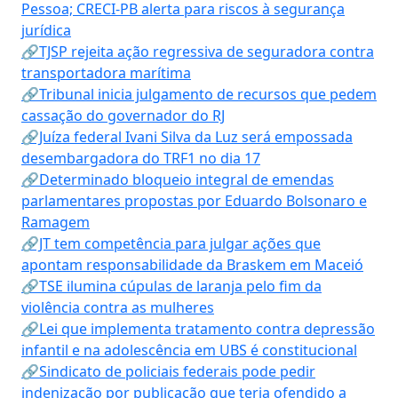
Pessoa; CRECI-PB alerta para riscos à segurança
jurídica
🔗TJSP rejeita ação regressiva de seguradora contra
transportadora marítima
🔗Tribunal inicia julgamento de recursos que pedem
cassação do governador do RJ
🔗Juíza federal Ivani Silva da Luz será empossada
desembargadora do TRF1 no dia 17
🔗Determinado bloqueio integral de emendas
parlamentares propostas por Eduardo Bolsonaro e
Ramagem
🔗JT tem competência para julgar ações que
apontam responsabilidade da Braskem em Maceió
🔗TSE ilumina cúpulas de laranja pelo fim da
violência contra as mulheres
🔗Lei que implementa tratamento contra depressão
infantil e na adolescência em UBS é constitucional
🔗Sindicato de policiais federais pode pedir
indenização por publicação que teria ofendido a