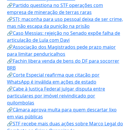
🔗Partido questiona no STF operações com
empresa de mineração de terras raras
🔗STJ: maconha para uso pessoal deixa de ser crime,
mas não escapa da punição na prisão
🔗Caso Messias: rejeição no Senado expõe falha de
articulação de Lula com Davi
🔗Associação dos Magistrados pede prazo maior
para limitar penduricalhos
🔗Fachin libera venda de bens do DF para socorrer
BRB
🔗Corte Especial reafirma que citação por
WhatsApp é inválida em ações de estado
🔗Cabe à Justiça Federal julgar disputa entre
particulares por imóvel reivindicado por
quilombolas
🔗Câmara aprova multa para quem descartar lixo
em vias públicas
🔗STF recebe mais duas ações sobre Marco Legal do