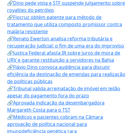
🔗Dino pede vista e STF suspende julgamento sobre
royalties do petróleo
🔗Fiocruz obtém patente para método de
tratamento que utiliza composto promissor contra
malária resistente
🔗Renato Ewerton analisa reforma tributária e
recuperação judicial: o fim de uma era do improviso
🔗Justiça Federal afasta IR sobre juros de mora de
URV e garante restituição a servidores na Bahia
🔗Flávio Dino convoca audiência para discutir
eficiência da destinação de emendas para realização
de políticas públicas
🔗Tribunal valida arrematação de imóvel em leilão
apesar do pagamento fora do prazo
🔗Aprovada indicação da desembargadora
Margareth Costa para o TST
🔗Médicos e pacientes cobram na Câmara
aprovação de política nacional para
imunodeficiência genética rara