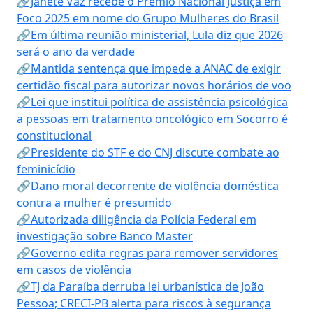
🔗Janete Vaz recebe o Prêmio Nacional Justiça em
Foco 2025 em nome do Grupo Mulheres do Brasil
🔗Em última reunião ministerial, Lula diz que 2026
será o ano da verdade
🔗Mantida sentença que impede a ANAC de exigir
certidão fiscal para autorizar novos horários de voo
🔗Lei que institui política de assistência psicológica
a pessoas em tratamento oncológico em Socorro é
constitucional
🔗Presidente do STF e do CNJ discute combate ao
feminicídio
🔗Dano moral decorrente de violência doméstica
contra a mulher é presumido
🔗Autorizada diligência da Polícia Federal em
investigação sobre Banco Master
🔗Governo edita regras para remover servidores
em casos de violência
🔗TJ da Paraíba derruba lei urbanística de João
Pessoa; CRECI-PB alerta para riscos à segurança