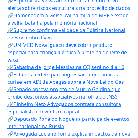
🔗Especialista vê vazamento da Gol como novo
alerta sobre riscos estruturais na proteção de dados
🔗Homenagem a Geisel cai na mira do MPF e expõe
a velha batalha pela memória nacional
🔗Supremo confirma validade da Política Nacional
de Biocombustíveis
🔗UNIMED Nova Iguaçu deve cobrir produto
especial para criança alérgica à proteína do leite de
vaca
🔗Sabatina de Jorge Messias na CCJ será no dia 10
🔗Estados pedem para ingressar como ‘amicus
curiae’ em ADI da Abegás sobre a Nova Lei do Gás
🔗Senado aprova projeto de Murilo Galdino que
proíbe descontos associativos na folha do INSS
🔗Pinheiro Neto Advogados contrata consultora
especialista em venture capital
🔗Deputado Ronaldo Nogueira participa de eventos
internacionais na Rússia
🔗Advogada Luciane Tomé explica impactos da nova