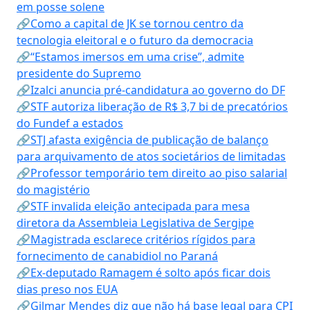
em posse solene
🔗Como a capital de JK se tornou centro da
tecnologia eleitoral e o futuro da democracia
🔗“Estamos imersos em uma crise”, admite
presidente do Supremo
🔗Izalci anuncia pré-candidatura ao governo do DF
🔗STF autoriza liberação de R$ 3,7 bi de precatórios
do Fundef a estados
🔗STJ afasta exigência de publicação de balanço
para arquivamento de atos societários de limitadas
🔗Professor temporário tem direito ao piso salarial
do magistério
🔗STF invalida eleição antecipada para mesa
diretora da Assembleia Legislativa de Sergipe
🔗Magistrada esclarece critérios rígidos para
fornecimento de canabidiol no Paraná
🔗Ex-deputado Ramagem é solto após ficar dois
dias preso nos EUA
🔗Gilmar Mendes diz que não há base legal para CPI