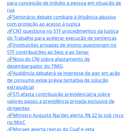
para concessão de indulto a pessoa em situação de
rua
🔗Seminário debate combate à litigância abusiva
com proteção ao acesso à Justiça
🔗CNT questiona no STF procedimentos da Justiça
do Trabalho para acelerar execução de sentenças
🔗Instituições privadas de ensino questionam no
STF contribuições ao Sesc e ao Senac
🔗Nota do CNJ sobre afastamento de
desembargador do TJMG
🔗Audiência debaterá se interesse de agir em ação
de consumo exige prévia tentativa de solução
extrajudicial
🔗STJ afasta contribuição previdenciária sobre
valores pagos a previdência privada exclusiva de
dirigentes
🔗Ministro Augusto Nardes alerta: R$ 22 bi sob risco
no MinC
🔗Moraes aperta regras do Coaf e veta