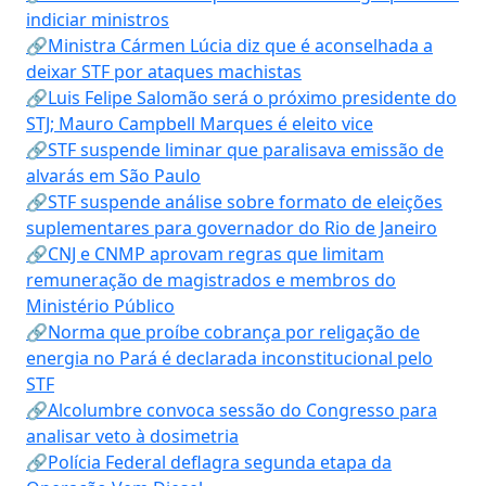
indiciar ministros
🔗Ministra Cármen Lúcia diz que é aconselhada a
deixar STF por ataques machistas
🔗Luis Felipe Salomão será o próximo presidente do
STJ; Mauro Campbell Marques é eleito vice
🔗STF suspende liminar que paralisava emissão de
alvarás em São Paulo
🔗STF suspende análise sobre formato de eleições
suplementares para governador do Rio de Janeiro
🔗CNJ e CNMP aprovam regras que limitam
remuneração de magistrados e membros do
Ministério Público
🔗Norma que proíbe cobrança por religação de
energia no Pará é declarada inconstitucional pelo
STF
🔗Alcolumbre convoca sessão do Congresso para
analisar veto à dosimetria
🔗Polícia Federal deflagra segunda etapa da