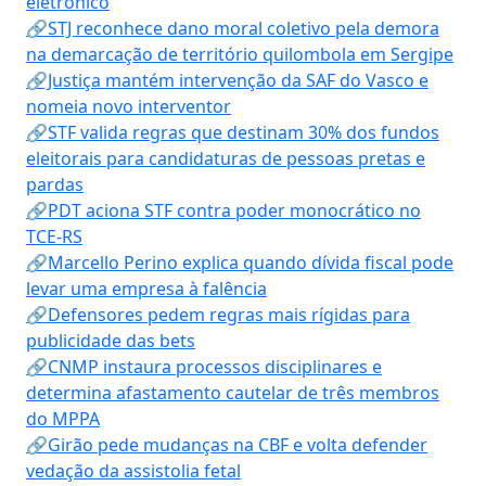
eletrônico
🔗STJ reconhece dano moral coletivo pela demora
na demarcação de território quilombola em Sergipe
🔗Justiça mantém intervenção da SAF do Vasco e
nomeia novo interventor
🔗STF valida regras que destinam 30% dos fundos
eleitorais para candidaturas de pessoas pretas e
pardas
🔗PDT aciona STF contra poder monocrático no
TCE-RS
🔗Marcello Perino explica quando dívida fiscal pode
levar uma empresa à falência
🔗Defensores pedem regras mais rígidas para
publicidade das bets
🔗CNMP instaura processos disciplinares e
determina afastamento cautelar de três membros
do MPPA
🔗Girão pede mudanças na CBF e volta defender
vedação da assistolia fetal