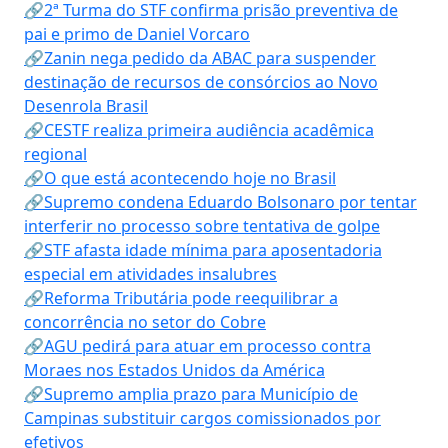
🔗2ª Turma do STF confirma prisão preventiva de
pai e primo de Daniel Vorcaro
🔗Zanin nega pedido da ABAC para suspender
destinação de recursos de consórcios ao Novo
Desenrola Brasil
🔗CESTF realiza primeira audiência acadêmica
regional
🔗O que está acontecendo hoje no Brasil
🔗Supremo condena Eduardo Bolsonaro por tentar
interferir no processo sobre tentativa de golpe
🔗STF afasta idade mínima para aposentadoria
especial em atividades insalubres
🔗Reforma Tributária pode reequilibrar a
concorrência no setor do Cobre
🔗AGU pedirá para atuar em processo contra
Moraes nos Estados Unidos da América
🔗Supremo amplia prazo para Município de
Campinas substituir cargos comissionados por
efetivos