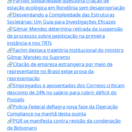
🔗Partido Solidariedade questiona criação de
estação ecológica em Rondônia sem desapropriação
🔗Desvendando a Complexidade das Estruturas
Societárias: Um Guia para Investigações Eficazes
🔗Gilmar Mendes determina retirada da suspensão
de processos sobre pejotização na primeira
instância e nos TRTs
🔗Fachin destaca trajetória institucional do ministro
Gilmar Mendes no Supremo
🔗Citação de empresa estrangeira por meio de
representante no Brasil exige prova da
representação
🔗Empregados e aposentados dos Correios criticam
desconto de 24% no salário para cobrir déficit do
Postalis
🔗Polícia Federal deflagra nova fase da Operação
Compliance na manhã desta quinta
🔗PGR se manifesta contra revisão da condenação
de Bolsonaro