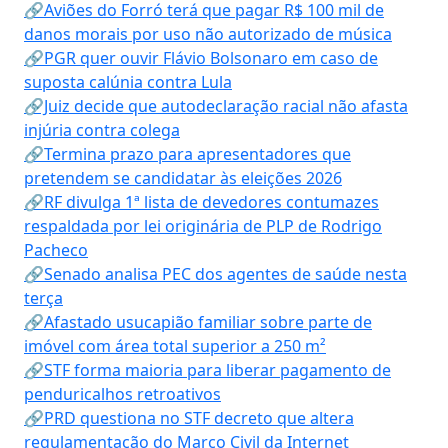
🔗Aviões do Forró terá que pagar R$ 100 mil de
danos morais por uso não autorizado de música
🔗PGR quer ouvir Flávio Bolsonaro em caso de
suposta calúnia contra Lula
🔗Juiz decide que autodeclaração racial não afasta
injúria contra colega
🔗Termina prazo para apresentadores que
pretendem se candidatar às eleições 2026
🔗RF divulga 1ª lista de devedores contumazes
respaldada por lei originária de PLP de Rodrigo
Pacheco
🔗Senado analisa PEC dos agentes de saúde nesta
terça
🔗Afastado usucapião familiar sobre parte de
imóvel com área total superior a 250 m²
🔗STF forma maioria para liberar pagamento de
penduricalhos retroativos
🔗PRD questiona no STF decreto que altera
regulamentação do Marco Civil da Internet