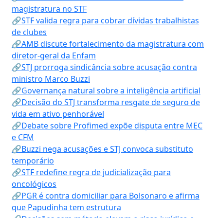
magistratura no STF
🔗STF valida regra para cobrar dívidas trabalhistas
de clubes
🔗AMB discute fortalecimento da magistratura com
diretor-geral da Enfam
🔗STJ prorroga sindicância sobre acusação contra
ministro Marco Buzzi
🔗Governança natural sobre a inteligência artificial
🔗Decisão do STJ transforma resgate de seguro de
vida em ativo penhorável
🔗Debate sobre Profimed expõe disputa entre MEC
e CFM
🔗Buzzi nega acusações e STJ convoca substituto
temporário
🔗STF redefine regra de judicialização para
oncológicos
🔗PGR é contra domiciliar para Bolsonaro e afirma
que Papudinha tem estrutura