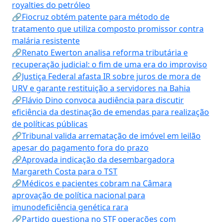
royalties do petróleo
🔗Fiocruz obtém patente para método de
tratamento que utiliza composto promissor contra
malária resistente
🔗Renato Ewerton analisa reforma tributária e
recuperação judicial: o fim de uma era do improviso
🔗Justiça Federal afasta IR sobre juros de mora de
URV e garante restituição a servidores na Bahia
🔗Flávio Dino convoca audiência para discutir
eficiência da destinação de emendas para realização
de políticas públicas
🔗Tribunal valida arrematação de imóvel em leilão
apesar do pagamento fora do prazo
🔗Aprovada indicação da desembargadora
Margareth Costa para o TST
🔗Médicos e pacientes cobram na Câmara
aprovação de política nacional para
imunodeficiência genética rara
🔗Partido questiona no STF operações com