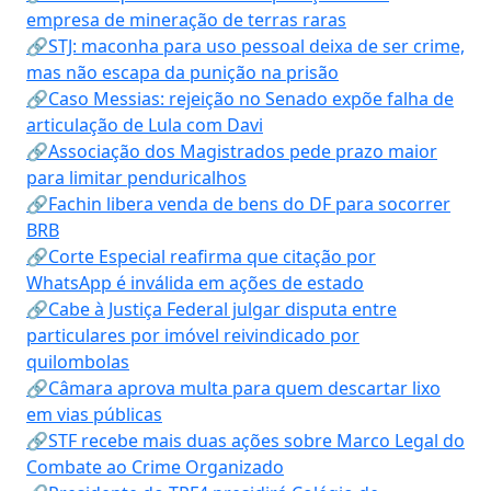
empresa de mineração de terras raras
🔗STJ: maconha para uso pessoal deixa de ser crime,
mas não escapa da punição na prisão
🔗Caso Messias: rejeição no Senado expõe falha de
articulação de Lula com Davi
🔗Associação dos Magistrados pede prazo maior
para limitar penduricalhos
🔗Fachin libera venda de bens do DF para socorrer
BRB
🔗Corte Especial reafirma que citação por
WhatsApp é inválida em ações de estado
🔗Cabe à Justiça Federal julgar disputa entre
particulares por imóvel reivindicado por
quilombolas
🔗Câmara aprova multa para quem descartar lixo
em vias públicas
🔗STF recebe mais duas ações sobre Marco Legal do
Combate ao Crime Organizado