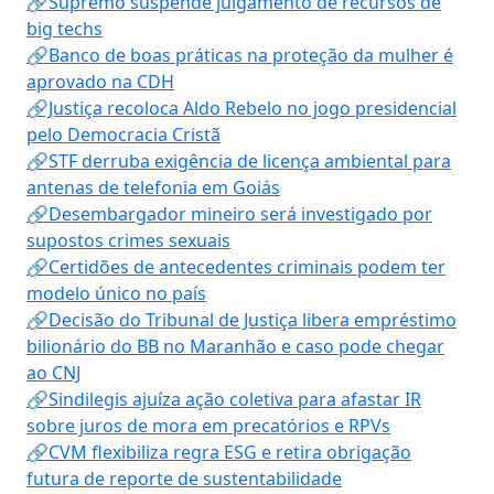
🔗Supremo suspende julgamento de recursos de
big techs
🔗Banco de boas práticas na proteção da mulher é
aprovado na CDH
🔗Justiça recoloca Aldo Rebelo no jogo presidencial
pelo Democracia Cristã
🔗STF derruba exigência de licença ambiental para
antenas de telefonia em Goiás
🔗Desembargador mineiro será investigado por
supostos crimes sexuais
🔗Certidões de antecedentes criminais podem ter
modelo único no país
🔗Decisão do Tribunal de Justiça libera empréstimo
bilionário do BB no Maranhão e caso pode chegar
ao CNJ
🔗Sindilegis ajuíza ação coletiva para afastar IR
sobre juros de mora em precatórios e RPVs
🔗CVM flexibiliza regra ESG e retira obrigação
futura de reporte de sustentabilidade