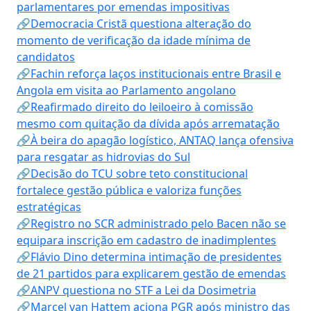
parlamentares por emendas impositivas
🔗Democracia Cristã questiona alteração do
momento de verificação da idade mínima de
candidatos
🔗Fachin reforça laços institucionais entre Brasil e
Angola em visita ao Parlamento angolano
🔗Reafirmado direito do leiloeiro à comissão
mesmo com quitação da dívida após arrematação
🔗À beira do apagão logístico, ANTAQ lança ofensiva
para resgatar as hidrovias do Sul
🔗Decisão do TCU sobre teto constitucional
fortalece gestão pública e valoriza funções
estratégicas
🔗Registro no SCR administrado pelo Bacen não se
equipara inscrição em cadastro de inadimplentes
🔗Flávio Dino determina intimação de presidentes
de 21 partidos para explicarem gestão de emendas
🔗ANPV questiona no STF a Lei da Dosimetria
🔗Marcel van Hattem aciona PGR após ministro das