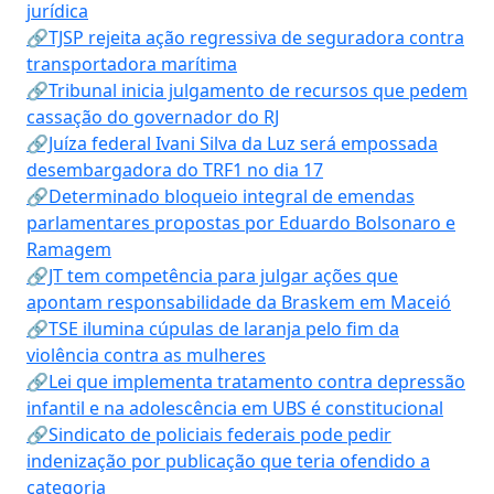
jurídica
🔗TJSP rejeita ação regressiva de seguradora contra
transportadora marítima
🔗Tribunal inicia julgamento de recursos que pedem
cassação do governador do RJ
🔗Juíza federal Ivani Silva da Luz será empossada
desembargadora do TRF1 no dia 17
🔗Determinado bloqueio integral de emendas
parlamentares propostas por Eduardo Bolsonaro e
Ramagem
🔗JT tem competência para julgar ações que
apontam responsabilidade da Braskem em Maceió
🔗TSE ilumina cúpulas de laranja pelo fim da
violência contra as mulheres
🔗Lei que implementa tratamento contra depressão
infantil e na adolescência em UBS é constitucional
🔗Sindicato de policiais federais pode pedir
indenização por publicação que teria ofendido a
categoria