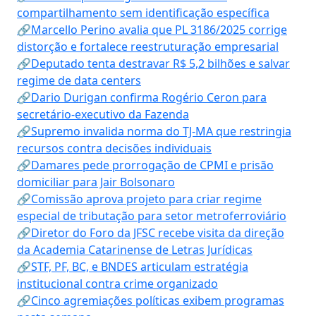
compartilhamento sem identificação específica
🔗Marcello Perino avalia que PL 3186/2025 corrige
distorção e fortalece reestruturação empresarial
🔗Deputado tenta destravar R$ 5,2 bilhões e salvar
regime de data centers
🔗Dario Durigan confirma Rogério Ceron para
secretário-executivo da Fazenda
🔗Supremo invalida norma do TJ-MA que restringia
recursos contra decisões individuais
🔗Damares pede prorrogação de CPMI e prisão
domiciliar para Jair Bolsonaro
🔗Comissão aprova projeto para criar regime
especial de tributação para setor metroferroviário
🔗Diretor do Foro da JFSC recebe visita da direção
da Academia Catarinense de Letras Jurídicas
🔗STF, PF, BC, e BNDES articulam estratégia
institucional contra crime organizado
🔗Cinco agremiações políticas exibem programas