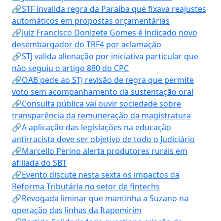
🔗STF invalida regra da Paraíba que fixava reajustes
automáticos em propostas orçamentárias
🔗Juiz Francisco Donizete Gomes é indicado novo
desembargador do TRF4 por aclamação
🔗STJ valida alienação por iniciativa particular que
não seguiu o artigo 880 do CPC
🔗OAB pede ao STJ revisão de regra que permite
voto sem acompanhamento da sustentação oral
🔗Consulta pública vai ouvir sociedade sobre
transparência da remuneração da magistratura
🔗A aplicação das legislações na educação
antirracista deve ser objetivo de todo o Judiciário
🔗Marcello Perino alerta produtores rurais em
afiliada do SBT
🔗Evento discute nesta sexta os impactos da
Reforma Tributária no setor de fintechs
🔗Revogada liminar que mantinha a Suzano na
operação das linhas da Itapemirim