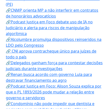
(PE)
🔗CNMP orienta MP a não interferir em contratos
de honorários advocatícios
🔗Podcast Justiça em Foco debate uso de IA no
Judiciário e alerta para riscos de manipulação
algorítmica
🔗Alcolumbre promulga dispositivos reinseridos na
LDO pelo Congresso
🔗 CNJ aprova contracheque único para juízes de
todo o país
🔗Delegados ganham força para contestar decisões
judiciais durante investigações
🔗Renan busca acordo com governo Lula para
destravar financiamento ao agro
🔗Podcast Justiça em Foco: Alison Souza explica por
que o PL 1893/2026 pode mudar a relação entre
governo e servidores
🔗Condomínio não pode impedir que dentista e