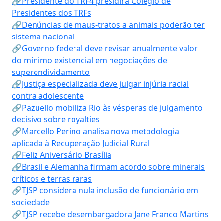
🔗Presidente do TRF4 presidirá Colégio de
Presidentes dos TRFs
🔗Denúncias de maus-tratos a animais poderão ter
sistema nacional
🔗Governo federal deve revisar anualmente valor
do mínimo existencial em negociações de
superendividamento
🔗Justiça especializada deve julgar injúria racial
contra adolescente
🔗Pazuello mobiliza Rio às vésperas de julgamento
decisivo sobre royalties
🔗Marcello Perino analisa nova metodologia
aplicada à Recuperação Judicial Rural
🔗Feliz Aniversário Brasília
🔗Brasil e Alemanha firmam acordo sobre minerais
críticos e terras raras
🔗TJSP considera nula inclusão de funcionário em
sociedade
🔗TJSP recebe desembargadora Jane Franco Martins