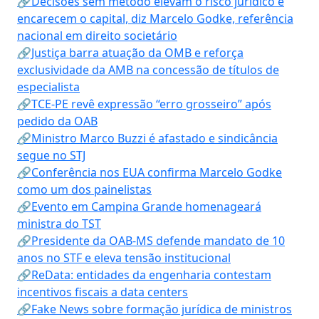
🔗Decisões sem método elevam o risco jurídico e
encarecem o capital, diz Marcelo Godke, referência
nacional em direito societário
🔗Justiça barra atuação da OMB e reforça
exclusividade da AMB na concessão de títulos de
especialista
🔗TCE-PE revê expressão “erro grosseiro” após
pedido da OAB
🔗Ministro Marco Buzzi é afastado e sindicância
segue no STJ
🔗Conferência nos EUA confirma Marcelo Godke
como um dos painelistas
🔗Evento em Campina Grande homenageará
ministra do TST
🔗Presidente da OAB-MS defende mandato de 10
anos no STF e eleva tensão institucional
🔗ReData: entidades da engenharia contestam
incentivos fiscais a data centers
🔗Fake News sobre formação jurídica de ministros