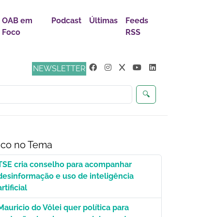
OAB em
Podcast
Últimas
Feeds
Foco
RSS
s
NEWSLETTER
🔍
co no Tema
TSE cria conselho para acompanhar
desinformação e uso de inteligência
artificial
Mauricio do Vôlei quer política para