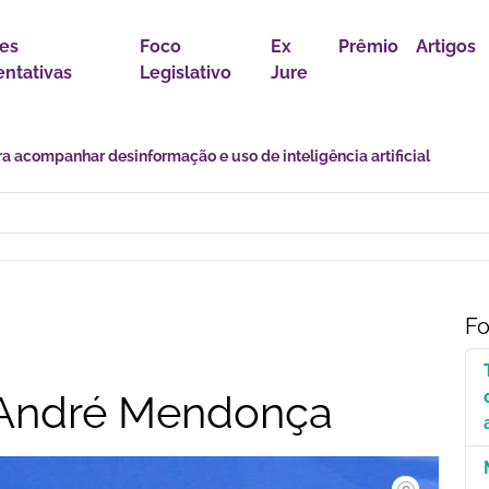
es
Foco
Ex
Prêmio
Artigos
ntativas
Legislativo
Jure
r política para proteção de crianças e adolescentes contra conteúdo
Fo
 André Mendonça