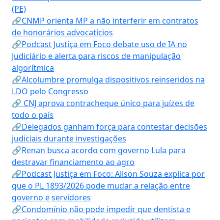
(PE)
🔗CNMP orienta MP a não interferir em contratos
de honorários advocatícios
🔗Podcast Justiça em Foco debate uso de IA no
Judiciário e alerta para riscos de manipulação
algorítmica
🔗Alcolumbre promulga dispositivos reinseridos na
LDO pelo Congresso
🔗 CNJ aprova contracheque único para juízes de
todo o país
🔗Delegados ganham força para contestar decisões
judiciais durante investigações
🔗Renan busca acordo com governo Lula para
destravar financiamento ao agro
🔗Podcast Justiça em Foco: Alison Souza explica por
que o PL 1893/2026 pode mudar a relação entre
governo e servidores
🔗Condomínio não pode impedir que dentista e