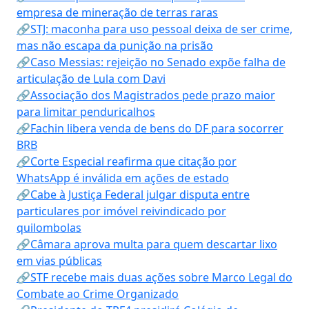
empresa de mineração de terras raras
🔗STJ: maconha para uso pessoal deixa de ser crime,
mas não escapa da punição na prisão
🔗Caso Messias: rejeição no Senado expõe falha de
articulação de Lula com Davi
🔗Associação dos Magistrados pede prazo maior
para limitar penduricalhos
🔗Fachin libera venda de bens do DF para socorrer
BRB
🔗Corte Especial reafirma que citação por
WhatsApp é inválida em ações de estado
🔗Cabe à Justiça Federal julgar disputa entre
particulares por imóvel reivindicado por
quilombolas
🔗Câmara aprova multa para quem descartar lixo
em vias públicas
🔗STF recebe mais duas ações sobre Marco Legal do
Combate ao Crime Organizado