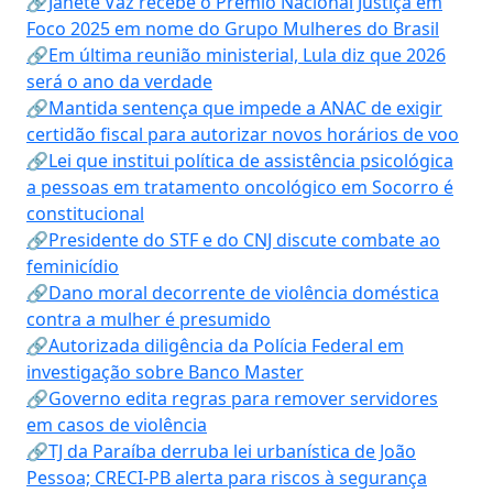
🔗Janete Vaz recebe o Prêmio Nacional Justiça em
Foco 2025 em nome do Grupo Mulheres do Brasil
🔗Em última reunião ministerial, Lula diz que 2026
será o ano da verdade
🔗Mantida sentença que impede a ANAC de exigir
certidão fiscal para autorizar novos horários de voo
🔗Lei que institui política de assistência psicológica
a pessoas em tratamento oncológico em Socorro é
constitucional
🔗Presidente do STF e do CNJ discute combate ao
feminicídio
🔗Dano moral decorrente de violência doméstica
contra a mulher é presumido
🔗Autorizada diligência da Polícia Federal em
investigação sobre Banco Master
🔗Governo edita regras para remover servidores
em casos de violência
🔗TJ da Paraíba derruba lei urbanística de João
Pessoa; CRECI-PB alerta para riscos à segurança