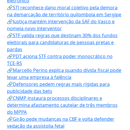
eletrônico
🔗STJ reconhece dano moral coletivo pela demora
na demarcação de território quilombola em Sergipe
🔗Justiça mantém intervenção da SAF do Vasco e
nomeia novo interventor
🔗STF valida regras que destinam 30% dos fundos
eleitorais para candidaturas de pessoas pretas e
pardas
🔗PDT aciona STF contra poder monocrático no
TCE-RS
🔗Marcello Perino explica quando dívida fiscal pode
levar uma empresa à falência
🔗Defensores pedem regras mais rígidas para
publicidade das bets
🔗CNMP instaura processos disciplinares e
determina afastamento cautelar de três membros
do MPPA
🔗Girão pede mudanças na CBF e volta defender
vedação da assistolia fetal