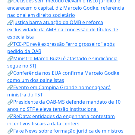
🔗Decisões sem método elevam o risco jurídico e
encarecem o capital, diz Marcelo Godke, referência
nacional em direito societário
🔗Justiça barra atuação da OMB e reforça
exclusividade da AMB na concessão de títulos de
especialista
🔗TCE-PE revê expressão “erro grosseiro” após
pedido da OAB
🔗Ministro Marco Buzzi é afastado e sindicância
segue no STJ
🔗Conferência nos EUA confirma Marcelo Godke
como um dos painelistas
🔗Evento em Campina Grande homenageará
ministra do TST
🔗Presidente da OAB-MS defende mandato de 10
anos no STF e eleva tensão institucional
🔗ReData: entidades da engenharia contestam
incentivos fiscais a data centers
🔗Fake News sobre formação jurídica de ministros