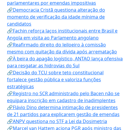
parlamentares por emendas impositivas
🔗Democracia Cristã questiona alteração do
momento de verificação da idade mínima de
candidatos
🔗Fachin reforça laços institucionais entre Brasil e
Angola em visita ao Parlamento angolano
🔗Reafirmado direito do leiloeiro à comissão
mesmo com quitação da dívida após arrematação
🔗À beira do apagão logístico, ANTAQ lança ofensiva
para resgatar as hidrovias do Sul
🔗Decisão do TCU sobre teto constitucional
fortalece gestão pública e valoriza funções
estratégicas
🔗Registro no SCR administrado pelo Bacen não se
equipara inscrição em cadastro de inadimplentes
🔗Flávio Dino determina intimação de presidentes
de 21 partidos para explicarem gestão de emendas
🔗ANPV questiona no STF a Lei da Dosimetria
🔗Marcel van Hattem aciona PGR após ministro das