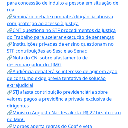
para concessão de indulto a pessoa em situação de
rua
🔗Seminário debate combate à litigância abusiva
com proteção ao acesso à Justiça
🔗CNT questiona no STF procedimentos da Justiça
do Trabalho para acelerar execução de sentenças
🔗Instituições privadas de ensino questionam no
STF contribuições ao Sesc e ao Senac
🔗Nota do CNJ sobre afastamento de
desembargador do TJMG
🔗Audiência debaterá se interesse de agir em ação
de consumo exige prévia tentativa de solução
extrajudicial
🔗STJ afasta contribuição previdenciária sobre
valores pagos a previdência privada exclusiva de
dirigentes
🔗Ministro Augusto Nardes alerta: R$ 22 bi sob risco
no MinC
🔗Moraes aperta regras do Coaf e veta