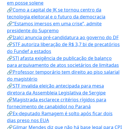
em posse solene
🔗Como a capital de JK se tornou centro da
tecnologia eleitoral e o futuro da democracia
🔗“Estamos imersos em uma crise”, admite
presidente do Supremo
🔗Izalci anuncia pré-candidatura ao governo do DF
🔗STF autoriza liberação de R$ 3,7 bi de precatórios
do Fundef a estados
🔗STJ afasta exigência de publicação de balanço
para arquivamento de atos societários de limitadas
🔗Professor temporário tem direito ao piso salarial
do magistério
🔗STF invalida eleição antecipada para mesa
diretora da Assembleia Legislativa de Sergipe
🔗Magistrada esclarece critérios rígidos para
fornecimento de canabidiol no Paraná
🔗Ex-deputado Ramagem é solto após ficar dois
dias preso nos EUA
🔗Gilmar Mendes diz que não há base legal para CPI