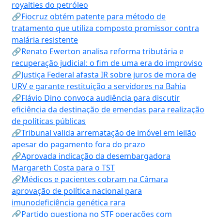
royalties do petróleo
🔗Fiocruz obtém patente para método de
tratamento que utiliza composto promissor contra
malária resistente
🔗Renato Ewerton analisa reforma tributária e
recuperação judicial: o fim de uma era do improviso
🔗Justiça Federal afasta IR sobre juros de mora de
URV e garante restituição a servidores na Bahia
🔗Flávio Dino convoca audiência para discutir
eficiência da destinação de emendas para realização
de políticas públicas
🔗Tribunal valida arrematação de imóvel em leilão
apesar do pagamento fora do prazo
🔗Aprovada indicação da desembargadora
Margareth Costa para o TST
🔗Médicos e pacientes cobram na Câmara
aprovação de política nacional para
imunodeficiência genética rara
🔗Partido questiona no STF operações com