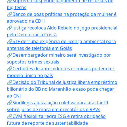
🔗Supremo suspende julgamento de recursos de
big techs
🔗Banco de boas práticas na proteção da mulher é
aprovado na CDH
🔗Justiça recoloca Aldo Rebelo no jogo presidencial
pelo Democracia Cristã
🔗STF derruba exigência de licença ambiental para
antenas de telefonia em Goiás
🔗Desembargador mineiro será investigado por
supostos crimes sexuais
🔗Certidões de antecedentes criminais podem ter
modelo único no país
🔗Decisão do Tribunal de Justiça libera empréstimo
bilionário do BB no Maranhão e caso pode chegar
ao CNJ
🔗Sindilegis ajuíza ação coletiva para afastar IR
sobre juros de mora em precatórios e RPVs
🔗CVM flexibiliza regra ESG e retira obrigação
futura de reporte de sustentabilidade