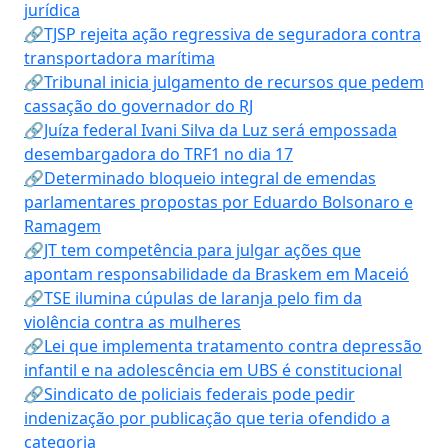
jurídica
🔗TJSP rejeita ação regressiva de seguradora contra
transportadora marítima
🔗Tribunal inicia julgamento de recursos que pedem
cassação do governador do RJ
🔗Juíza federal Ivani Silva da Luz será empossada
desembargadora do TRF1 no dia 17
🔗Determinado bloqueio integral de emendas
parlamentares propostas por Eduardo Bolsonaro e
Ramagem
🔗JT tem competência para julgar ações que
apontam responsabilidade da Braskem em Maceió
🔗TSE ilumina cúpulas de laranja pelo fim da
violência contra as mulheres
🔗Lei que implementa tratamento contra depressão
infantil e na adolescência em UBS é constitucional
🔗Sindicato de policiais federais pode pedir
indenização por publicação que teria ofendido a
categoria