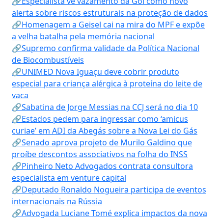
🔗Especialista vê vazamento da Gol como novo
alerta sobre riscos estruturais na proteção de dados
🔗Homenagem a Geisel cai na mira do MPF e expõe
a velha batalha pela memória nacional
🔗Supremo confirma validade da Política Nacional
de Biocombustíveis
🔗UNIMED Nova Iguaçu deve cobrir produto
especial para criança alérgica à proteína do leite de
vaca
🔗Sabatina de Jorge Messias na CCJ será no dia 10
🔗Estados pedem para ingressar como ‘amicus
curiae’ em ADI da Abegás sobre a Nova Lei do Gás
🔗Senado aprova projeto de Murilo Galdino que
proíbe descontos associativos na folha do INSS
🔗Pinheiro Neto Advogados contrata consultora
especialista em venture capital
🔗Deputado Ronaldo Nogueira participa de eventos
internacionais na Rússia
🔗Advogada Luciane Tomé explica impactos da nova