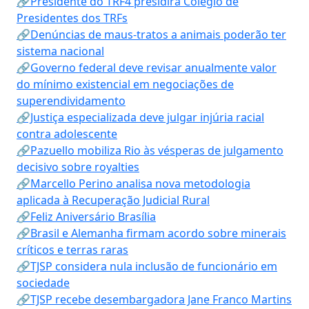
🔗Presidente do TRF4 presidirá Colégio de
Presidentes dos TRFs
🔗Denúncias de maus-tratos a animais poderão ter
sistema nacional
🔗Governo federal deve revisar anualmente valor
do mínimo existencial em negociações de
superendividamento
🔗Justiça especializada deve julgar injúria racial
contra adolescente
🔗Pazuello mobiliza Rio às vésperas de julgamento
decisivo sobre royalties
🔗Marcello Perino analisa nova metodologia
aplicada à Recuperação Judicial Rural
🔗Feliz Aniversário Brasília
🔗Brasil e Alemanha firmam acordo sobre minerais
críticos e terras raras
🔗TJSP considera nula inclusão de funcionário em
sociedade
🔗TJSP recebe desembargadora Jane Franco Martins