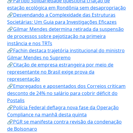
🔗Partido Solidariedade questiona criação de
estação ecológica em Rondônia sem desapropriação
🔗Desvendando a Complexidade das Estruturas
Societárias: Um Guia para Investigações Eficazes
🔗Gilmar Mendes determina retirada da suspensão
de processos sobre pejotização na primeira
instância e nos TRTs
🔗Fachin destaca trajetória institucional do ministro
Gilmar Mendes no Supremo
🔗Citação de empresa estrangeira por meio de
representante no Brasil exige prova da
representação
🔗Empregados e aposentados dos Correios criticam
desconto de 24% no salário para cobrir déficit do
Postalis
🔗Polícia Federal deflagra nova fase da Operação
Compliance na manhã desta quinta
🔗PGR se manifesta contra revisão da condenação
de Bolsonaro