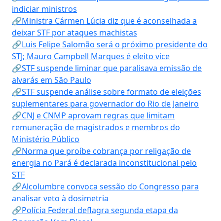
indiciar ministros
🔗Ministra Cármen Lúcia diz que é aconselhada a
deixar STF por ataques machistas
🔗Luis Felipe Salomão será o próximo presidente do
STJ; Mauro Campbell Marques é eleito vice
🔗STF suspende liminar que paralisava emissão de
alvarás em São Paulo
🔗STF suspende análise sobre formato de eleições
suplementares para governador do Rio de Janeiro
🔗CNJ e CNMP aprovam regras que limitam
remuneração de magistrados e membros do
Ministério Público
🔗Norma que proíbe cobrança por religação de
energia no Pará é declarada inconstitucional pelo
STF
🔗Alcolumbre convoca sessão do Congresso para
analisar veto à dosimetria
🔗Polícia Federal deflagra segunda etapa da