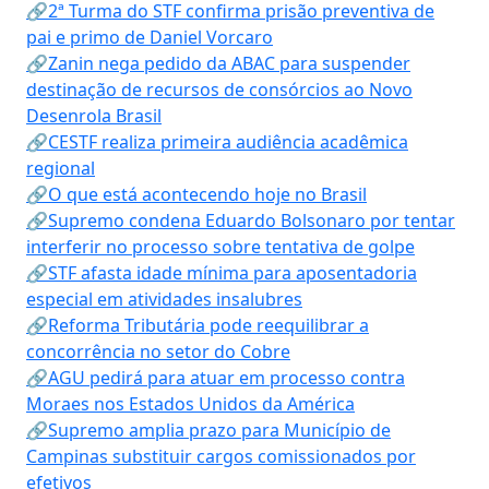
🔗2ª Turma do STF confirma prisão preventiva de
pai e primo de Daniel Vorcaro
🔗Zanin nega pedido da ABAC para suspender
destinação de recursos de consórcios ao Novo
Desenrola Brasil
🔗CESTF realiza primeira audiência acadêmica
regional
🔗O que está acontecendo hoje no Brasil
🔗Supremo condena Eduardo Bolsonaro por tentar
interferir no processo sobre tentativa de golpe
🔗STF afasta idade mínima para aposentadoria
especial em atividades insalubres
🔗Reforma Tributária pode reequilibrar a
concorrência no setor do Cobre
🔗AGU pedirá para atuar em processo contra
Moraes nos Estados Unidos da América
🔗Supremo amplia prazo para Município de
Campinas substituir cargos comissionados por
efetivos