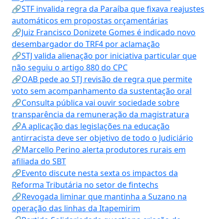
🔗STF invalida regra da Paraíba que fixava reajustes
automáticos em propostas orçamentárias
🔗Juiz Francisco Donizete Gomes é indicado novo
desembargador do TRF4 por aclamação
🔗STJ valida alienação por iniciativa particular que
não seguiu o artigo 880 do CPC
🔗OAB pede ao STJ revisão de regra que permite
voto sem acompanhamento da sustentação oral
🔗Consulta pública vai ouvir sociedade sobre
transparência da remuneração da magistratura
🔗A aplicação das legislações na educação
antirracista deve ser objetivo de todo o Judiciário
🔗Marcello Perino alerta produtores rurais em
afiliada do SBT
🔗Evento discute nesta sexta os impactos da
Reforma Tributária no setor de fintechs
🔗Revogada liminar que mantinha a Suzano na
operação das linhas da Itapemirim