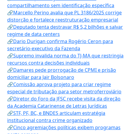
compartilhamento sem identificação específica
🔗Marcello Perino avalia que PL 3186/2025 corrige
distorção e fortalece reestruturação empresarial
🔗Deputado tenta destravar R$ 5,2 bilhões e salvar
regime de data centers
🔗Dario Durigan confirma Rogério Ceron para
secretário-executivo da Fazenda
🔗Supremo invalida norma do TJ-MA que restringia
recursos contra decisões individuais
🔗Damares pede prorrogação de CPMI e prisão
domiciliar para Jair Bolsonaro
🔗Comissão aprova projeto para criar regime
especial de tributação para setor metroferroviário
🔗Diretor do Foro da JFSC recebe visita da direção
da Academia Catarinense de Letras Jurídicas
🔗STF, PF, BC, e BNDES articulam estratégia
institucional contra crime organizado
🔗Cinco agremiações políticas exibem programas