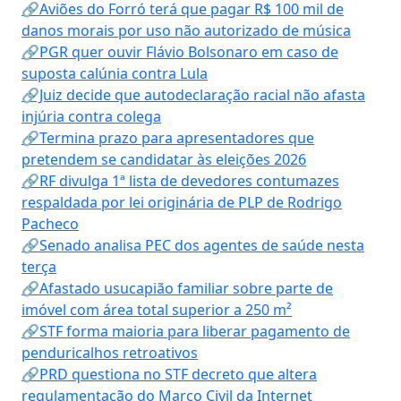
🔗Aviões do Forró terá que pagar R$ 100 mil de
danos morais por uso não autorizado de música
🔗PGR quer ouvir Flávio Bolsonaro em caso de
suposta calúnia contra Lula
🔗Juiz decide que autodeclaração racial não afasta
injúria contra colega
🔗Termina prazo para apresentadores que
pretendem se candidatar às eleições 2026
🔗RF divulga 1ª lista de devedores contumazes
respaldada por lei originária de PLP de Rodrigo
Pacheco
🔗Senado analisa PEC dos agentes de saúde nesta
terça
🔗Afastado usucapião familiar sobre parte de
imóvel com área total superior a 250 m²
🔗STF forma maioria para liberar pagamento de
penduricalhos retroativos
🔗PRD questiona no STF decreto que altera
regulamentação do Marco Civil da Internet