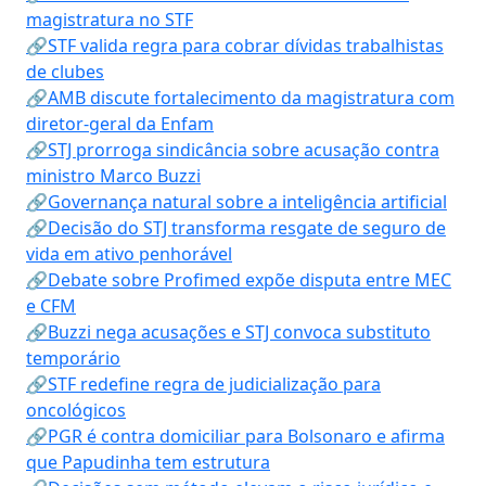
magistratura no STF
🔗STF valida regra para cobrar dívidas trabalhistas
de clubes
🔗AMB discute fortalecimento da magistratura com
diretor-geral da Enfam
🔗STJ prorroga sindicância sobre acusação contra
ministro Marco Buzzi
🔗Governança natural sobre a inteligência artificial
🔗Decisão do STJ transforma resgate de seguro de
vida em ativo penhorável
🔗Debate sobre Profimed expõe disputa entre MEC
e CFM
🔗Buzzi nega acusações e STJ convoca substituto
temporário
🔗STF redefine regra de judicialização para
oncológicos
🔗PGR é contra domiciliar para Bolsonaro e afirma
que Papudinha tem estrutura