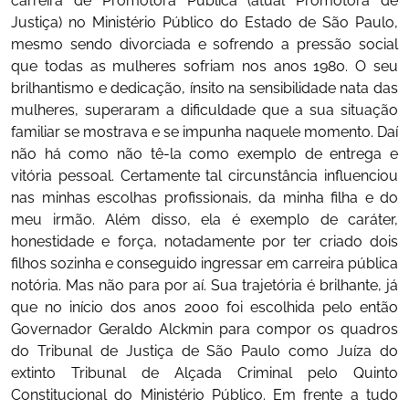
carreira de Promotora Pública (atual Promotora de
Justiça) no Ministério Público do Estado de São Paulo,
mesmo sendo divorciada e sofrendo a pressão social
que todas as mulheres sofriam nos anos 1980. O seu
brilhantismo e dedicação, ínsito na sensibilidade nata das
mulheres, superaram a dificuldade que a sua situação
familiar se mostrava e se impunha naquele momento. Daí
não há como não tê-la como exemplo de entrega e
vitória pessoal. Certamente tal circunstância influenciou
nas minhas escolhas profissionais, da minha filha e do
meu irmão. Além disso, ela é exemplo de caráter,
honestidade e força, notadamente por ter criado dois
filhos sozinha e conseguido ingressar em carreira pública
notória. Mas não para por aí. Sua trajetória é brilhante, já
que no início dos anos 2000 foi escolhida pelo então
Governador Geraldo Alckmin para compor os quadros
do Tribunal de Justiça de São Paulo como Juíza do
extinto Tribunal de Alçada Criminal pelo Quinto
Constitucional do Ministério Público. Em frente a tudo