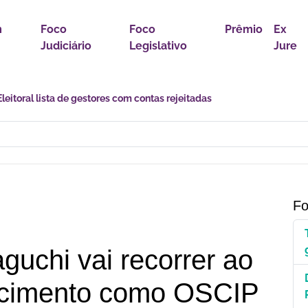
m
Foco
Foco
Prêmio
Ex
Judiciário
Legislativo
Jure
astro Nacional para Pacientes com Doenças Raras é Medida de Justi
Fo
guchi vai recorrer ao
ecimento como OSCIP