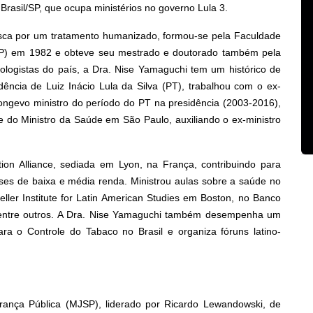
 Brasil/SP, que ocupa ministérios no governo Lula 3.
sca por um tratamento humanizado, formou-se pela Faculdade
P) em 1982 e obteve seu mestrado e doutorado também pela
gistas do país, a Dra. Nise Yamaguchi tem um histórico de
ência de Luiz Inácio Lula da Silva (PT), trabalhou com o ex-
ngevo ministro do período do PT na presidência (2003-2016),
 do Ministro da Saúde em São Paulo, auxiliando o ex-ministro
ion Alliance, sediada em Lyon, na França, contribuindo para
es de baixa e média renda. Ministrou aulas sobre a saúde no
eller Institute for Latin American Studies em Boston, no Banco
 entre outros. A Dra. Nise Yamaguchi também desempenha um
 o Controle do Tabaco no Brasil e organiza fóruns latino-
urança Pública (MJSP), liderado por Ricardo Lewandowski, de