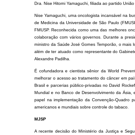
Dra. Nise Hitomi Yamaguchi, filiada ao partido União
Nise Yamaguchi, uma oncologista incansável na bu
de Medicina da Universidade de São Paulo (FMUS
FMUSP. Reconhecida como uma das melhores oncolo
colaboração com vários governos. Durante a presid
ministro da Saúde José Gomes Temporão, o mais lo
além de ter atuado como representante do Gabinete
Alexandre Padilha.
É cofundadora e cientista sênior da World Prevent
melhorar o acesso ao tratamento do câncer em país
Brasil e parcerias público-privadas no David Rockef
Mundial e no Banco de Desenvolvimento da Ásia,
papel na implementação da Convenção-Quadro para
americanos e mundiais sobre controle do tabaco.
MJSP
A recente decisão do Ministério da Justiça e Seg