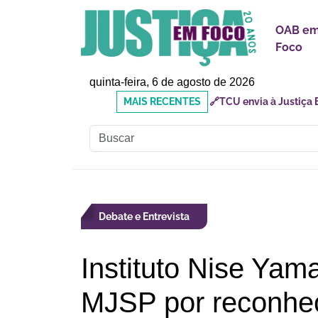
OAB e
Foco
quinta-feira, 6 de agosto de 2026
MAIS
🔗Doutor Luizinho: Cad
RECENTES
Social
Debate e Entrevista
Instituto Nise Yama
MJSP por reconh