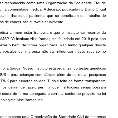
ser reconhecido como uma Organização da Sociedade Civil de
 na comunidade médica. A decisão, publicada no Diário Oficial
ctar milhares de pacientes que se beneficiam do trabalho do
pos de câncer são curáveis atualmente.
ca afirmou estar tranquila e que o Instituto vai recorrer da
 MJSP. "O Instituto Nise Yamaguchi foi criado em 2019 pela boa
azer o bem, de forma organizada. Não tenho qualquer dúvida
s veículos de imprensa não vai influenciar nosso recurso no
foi à Saúde. Nosso Instituto está organizando testes genéticos
US e para crianças com câncer, além de estimular pesquisas
R-T/NK para tumores sólidos. Tudo é feito de forma transparente
s deixar de fazer: permitir que instituições sérias possam
se social de forma abnegada e correta, conforme previsto na lei
nologista Nise Yamaguchi.
imento como uma Organização da Sociedade Civil de Interesse