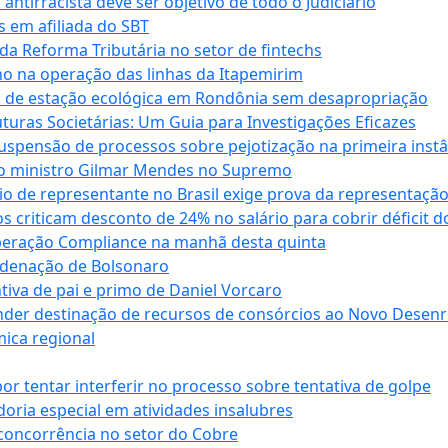
antirracista deve ser objetivo de todo o Judiciário
s em afiliada do SBT
da Reforma Tributária no setor de fintechs
o na operação das linhas da Itapemirim
ão de estação ecológica em Rondônia sem desapropriação
ras Societárias: Um Guia para Investigações Eficazes
spensão de processos sobre pejotização na primeira instâ
l do ministro Gilmar Mendes no Supremo
o de representante no Brasil exige prova da representaçã
riticam desconto de 24% no salário para cobrir déficit do
Operação Compliance na manhã desta quinta
ndenação de Bolsonaro
iva de pai e primo de Daniel Vorcaro
der destinação de recursos de consórcios ao Novo Desenro
mica regional
tentar interferir no processo sobre tentativa de golpe
oria especial em atividades insalubres
 concorrência no setor do Cobre