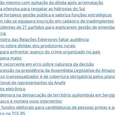
ssão mesmo com quitação da dívida após arrematação
a ofensiva para resgatar as hidrovias do Sul
 fortalece gestão pública e valoriza funções estratégicas
n não se equipara inscrição em cadastro de inadimplentes
sidentes de 21 partidos para explicarem gestão de emenda
ria
stro das Relações Exteriores faltar audiência
 sobre dívidas dos produtores rurais
para enfrentar avanço do crime organizado no país
 pena maior
zir recorrente em erro sobre natureza da decisão
ucessão na presidência da Assembleia Legislativa do Amaz
sso transexualizador é de cobertura obrigatória pelos plan
ucional de representantes da Anafe
to eletrônico
 demora na demarcação de território quilombola em Sergi
Vasco e nomeia novo interventor
 fundos eleitorais para candidaturas de pessoas pretas e 
co no TCE-RS