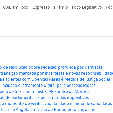
OAB em Foco
Expresso
Prêmio
Foco Legislativo
Foc
 de resolução sobre sedação profunda por dentistas
 transição marcada por incertezas e novas responsabilidad
a Pacientes com Doenças Raras é Medida de Justiça Social
e inclusão e letramento digital para pessoas idosas
apoio ao STF e ao ministro Alexandre de Moraes
ção de parlamentares por emendas impositivas
 do momento de verificação da idade mínima de candidatos
e Brasil e Angola em visita ao Parlamento angolano