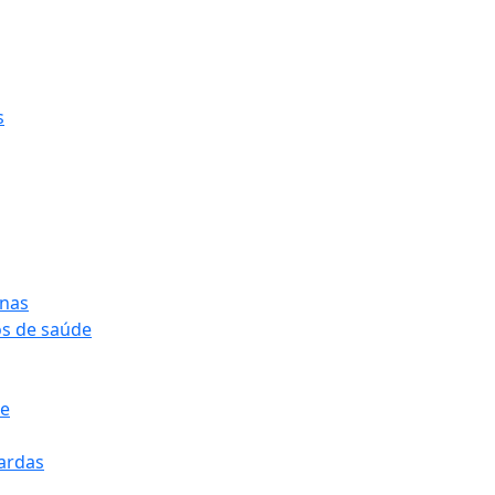
s
onas
os de saúde
pe
pardas