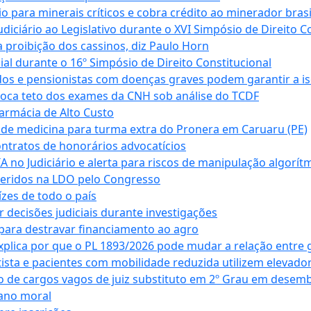
para minerais críticos e cobra crédito ao minerador brasi
ciário ao Legislativo durante o XVI Simpósio de Direito Co
 proibição dos cassinos, diz Paulo Horn
cial durante o 16º Simpósio de Direito Constitucional
dos e pensionistas com doenças graves podem garantir a i
oca teto dos exames da CNH sob análise do TCDF
armácia de Alto Custo
 de medicina para turma extra do Pronera em Caruaru (PE)
ntratos de honorários advocatícios
 no Judiciário e alerta para riscos de manipulação algorít
seridos na LDO pelo Congresso
zes de todo o país
decisões judiciais durante investigações
ara destravar financiamento ao agro
xplica por que o PL 1893/2026 pode mudar a relação entre 
ta e pacientes com mobilidade reduzida utilizem elevado
 de cargos vagos de juiz substituto em 2º Grau em desem
dano moral