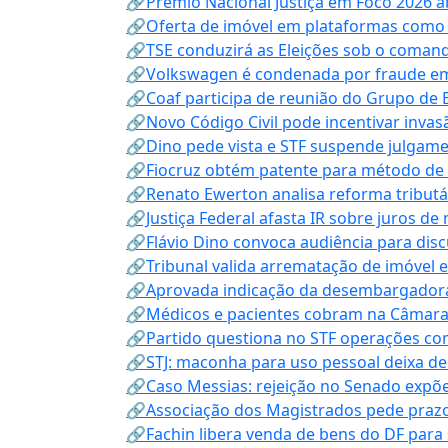
🔗Prêmio Nacional Justiça em Foco 2026 a
🔗Oferta de imóvel em plataformas como
🔗TSE conduzirá as Eleições sob o coma
🔗Volkswagen é condenada por fraude e
🔗Coaf participa de reunião do Grupo de 
🔗Novo Código Civil pode incentivar invas
🔗Dino pede vista e STF suspende julgame
🔗Fiocruz obtém patente para método de t
🔗Renato Ewerton analisa reforma tributár
🔗Justiça Federal afasta IR sobre juros de
🔗Flávio Dino convoca audiência para discu
🔗Tribunal valida arrematação de imóvel 
🔗Aprovada indicação da desembargadora
🔗Médicos e pacientes cobram na Câmara a
🔗Partido questiona no STF operações co
🔗STJ: maconha para uso pessoal deixa de
🔗Caso Messias: rejeição no Senado expõe 
🔗Associação dos Magistrados pede prazo
🔗Fachin libera venda de bens do DF para