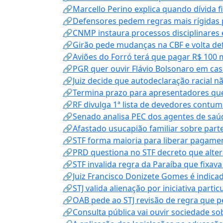
🔗Marcello Perino explica quando dívida f
🔗Defensores pedem regras mais rígidas p
🔗CNMP instaura processos disciplinares
🔗Girão pede mudanças na CBF e volta defe
🔗Aviões do Forró terá que pagar R$ 100 
🔗PGR quer ouvir Flávio Bolsonaro em cas
🔗Juiz decide que autodeclaração racial nã
🔗Termina prazo para apresentadores que
🔗RF divulga 1ª lista de devedores contum
🔗Senado analisa PEC dos agentes de saúd
🔗Afastado usucapião familiar sobre parte
🔗STF forma maioria para liberar pagamen
🔗PRD questiona no STF decreto que alter
🔗STF invalida regra da Paraíba que fixa
🔗Juiz Francisco Donizete Gomes é indic
🔗STJ valida alienação por iniciativa parti
🔗OAB pede ao STJ revisão de regra que 
🔗Consulta pública vai ouvir sociedade s