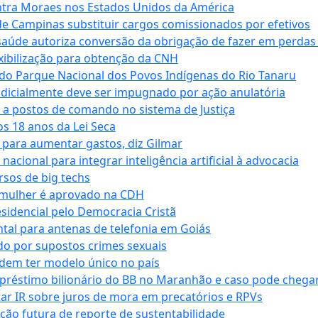
tra Moraes nos Estados Unidos da América
e Campinas substituir cargos comissionados por efetivos
saúde autoriza conversão da obrigação de fazer em perdas
xibilização para obtenção da CNH
do Parque Nacional dos Povos Indígenas do Rio Tanaru
dicialmente deve ser impugnado por ação anulatória
 a postos de comando no sistema de Justiça
s 18 anos da Lei Seca
para aumentar gastos, diz Gilmar
cional para integrar inteligência artificial à advocacia
sos de big techs
 mulher é aprovado na CDH
esidencial pelo Democracia Cristã
tal para antenas de telefonia em Goiás
o por supostos crimes sexuais
dem ter modelo único no país
empréstimo bilionário do BB no Maranhão e caso pode chega
star IR sobre juros de mora em precatórios e RPVs
ação futura de reporte de sustentabilidade