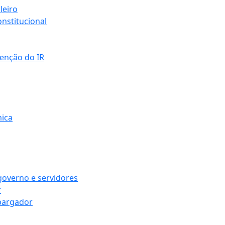
leiro
nstitucional
senção do IR
mica
governo e servidores
r
bargador