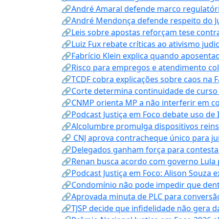
🔗André Amaral defende marco regulatório 
🔗André Mendonça defende respeito do Judi
🔗Leis sobre apostas reforçam tese contra
🔗Luiz Fux rebate críticas ao ativismo judi
🔗Fabrício Klein explica quando aposenta
🔗Risco para empregos e atendimento col
🔗TCDF cobra explicações sobre caos na F
🔗Corte determina continuidade de curso
🔗CNMP orienta MP a não interferir em co
🔗Podcast Justiça em Foco debate uso de IA
🔗Alcolumbre promulga dispositivos rein
🔗 CNJ aprova contracheque único para juí
🔗Delegados ganham força para contestar 
🔗Renan busca acordo com governo Lula p
🔗Podcast Justiça em Foco: Alison Souza e
🔗Condomínio não pode impedir que dentis
🔗Aprovada minuta de PLC para conversão
🔗TJSP decide que infidelidade não gera 