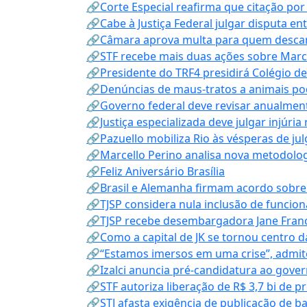
🔗Corte Especial reafirma que citação po
🔗Cabe à Justiça Federal julgar disputa en
🔗Câmara aprova multa para quem descarta
🔗STF recebe mais duas ações sobre Mar
🔗Presidente do TRF4 presidirá Colégio d
🔗Denúncias de maus-tratos a animais pod
🔗Governo federal deve revisar anualmen
🔗Justiça especializada deve julgar injúria
🔗Pazuello mobiliza Rio às vésperas de ju
🔗Marcello Perino analisa nova metodologi
🔗Feliz Aniversário Brasília
🔗Brasil e Alemanha firmam acordo sobre m
🔗TJSP considera nula inclusão de funcio
🔗TJSP recebe desembargadora Jane Fran
🔗Como a capital de JK se tornou centro da
🔗“Estamos imersos em uma crise”, admi
🔗Izalci anuncia pré-candidatura ao gove
🔗STF autoriza liberação de R$ 3,7 bi de p
🔗STJ afasta exigência de publicação de b