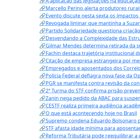
🔗A aplicação das legislações na educação 
🔗Marcello Perino alerta produtores rurai
🔗Evento discute nesta sexta os impactos 
🔗Revogada liminar que mantinha a Suzan
🔗Partido Solidariedade questiona criaç
🔗Desvendando a Complexidade das Estrutu
🔗Gilmar Mendes determina retirada da su
🔗Fachin destaca trajetória instituciona
🔗Citação de empresa estrangeira por mei
🔗Empregados e aposentados dos Correios c
🔗Polícia Federal deflagra nova fase da 
🔗PGR se manifesta contra revisão da co
🔗2ª Turma do STF confirma prisão prevent
🔗Zanin nega pedido da ABAC para suspen
🔗CESTF realiza primeira audiência acadê
🔗O que está acontecendo hoje no Brasil
🔗Supremo condena Eduardo Bolsonaro por 
🔗STF afasta idade mínima para aposentad
🔗Reforma Tributária pode reequilibrar a