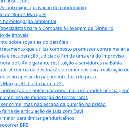
bre inscrições
 Airbnb exige aprovação do condomínio
ndo de Nunes Marques
m homologação ambiental
Especialistas para o Combate à Lavagem de Dinheiro
ão de imóveis
nto sobre royalties do petróleo
ratamento que utiliza composto promissor contra malária 
ia e recuperação judicial: o fim de uma era do improviso
 mora de URV e garante restituição a servidores na Bahia
tir eficiência da destinação de emendas para realização de 
em leilão apesar do pagamento fora do prazo
 Margareth Costa para o TST
provação de política nacional para imunodeficiência gené
m empresa de mineração de terras raras
 ser crime, mas não escapa da punição na prisão
falha de articulação de Lula com Davi
 maior para limitar penduricalhos
 socorrer BRB