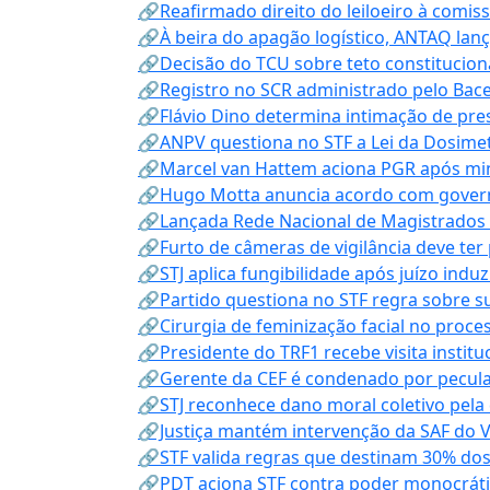
🔗Reafirmado direito do leiloeiro à comi
🔗À beira do apagão logístico, ANTAQ lanç
🔗Decisão do TCU sobre teto constitucional
🔗Registro no SCR administrado pelo Bace
🔗Flávio Dino determina intimação de pre
🔗ANPV questiona no STF a Lei da Dosimet
🔗Marcel van Hattem aciona PGR após mini
🔗Hugo Motta anuncia acordo com governo
🔗Lançada Rede Nacional de Magistrados 
🔗Furto de câmeras de vigilância deve ter
🔗STJ aplica fungibilidade após juízo indu
🔗Partido questiona no STF regra sobre s
🔗Cirurgia de feminização facial no proce
🔗Presidente do TRF1 recebe visita instit
🔗Gerente da CEF é condenado por pecula
🔗STJ reconhece dano moral coletivo pela
🔗Justiça mantém intervenção da SAF do 
🔗STF valida regras que destinam 30% dos
🔗PDT aciona STF contra poder monocráti