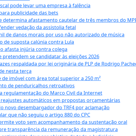
iscal pode levar uma empresa à falência
ara publicidade das bets
 e determina afastamento cautelar de três membros do MP
nder vedação da assistolia fetal
mil de danos morais por uso não autorizado de música
o de suposta calúnia contra Lula
o afasta injúria contra colega
 pretendem se candidatar às eleições 2026
azes respaldada por lei originária de PLP de Rodrigo Pache
e nesta terça
 de imóvel com área total superior a 250 m²
to de penduricalhos retroativos
a regulamentação do Marco Civil da Internet
va reajustes automáticos em propostas orçamentárias
ado novo desembargador do TRF4 por aclamação
cular que não seguiu o artigo 880 do CPC
permite voto sem acompanhamento da sustentação oral
obre transparência da remuneração da magistratura