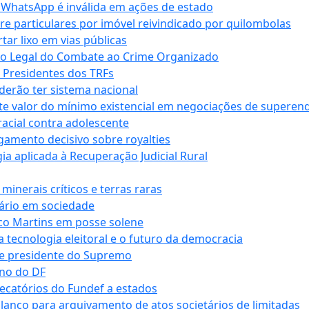
r WhatsApp é inválida em ações de estado
tre particulares por imóvel reivindicado por quilombolas
r lixo em vias públicas
co Legal do Combate ao Crime Organizado
e Presidentes dos TRFs
erão ter sistema nacional
te valor do mínimo existencial em negociações de superen
 racial contra adolescente
lgamento decisivo sobre royalties
a aplicada à Recuperação Judicial Rural
inerais críticos e terras raras
nário em sociedade
co Martins em posse solene
 tecnologia eleitoral e o futuro da democracia
te presidente do Supremo
rno do DF
recatórios do Fundef a estados
alanço para arquivamento de atos societários de limitadas