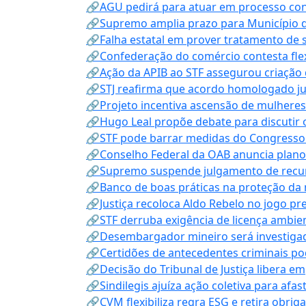
🔗AGU pedirá para atuar em processo con
🔗Supremo amplia prazo para Município d
🔗Falha estatal em prover tratamento de 
🔗Confederação do comércio contesta fle
🔗Ação da APIB ao STF assegurou criação 
🔗STJ reafirma que acordo homologado ju
🔗Projeto incentiva ascensão de mulheres
🔗Hugo Leal propõe debate para discutir o
🔗STF pode barrar medidas do Congresso 
🔗Conselho Federal da OAB anuncia plano na
🔗Supremo suspende julgamento de recur
🔗Banco de boas práticas na proteção da
🔗Justiça recoloca Aldo Rebelo no jogo pr
🔗STF derruba exigência de licença ambien
🔗Desembargador mineiro será investigad
🔗Certidões de antecedentes criminais po
🔗Decisão do Tribunal de Justiça libera 
🔗Sindilegis ajuíza ação coletiva para afa
🔗CVM flexibiliza regra ESG e retira obrig