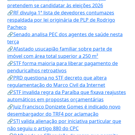
pretendem se candidatar às eleições 2026
🔗RF divulga 1ª lista de devedores contumazes
respaldada por lei originária de PLP de Rodrigo
Pacheco
🔗Senado analisa PEC dos agentes de saúde nesta
terça
🔗Afastado usucapião familiar sobre parte de
imóvel com área total superior a 250 m²
🔗STF forma maioria para liberar pagamento de
penduricalhos retroativos
🔗PRD questiona no STF decreto que altera
regulamentação do Marco Civil da Internet
🔗STF invalida regra da Paraíba que fixava reajustes
automáticos em propostas orçamentárias
🔗Juiz Francisco Donizete Gomes é indicado novo
desembargador do TRF4 por aclamação
🔗STJ valida alienação por iniciativa particular que
não seguiu o artigo 880 do CPC