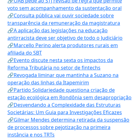
🔗OAB pede ao STJ revisão de regra que permite
voto sem acompanhamento da sustentação oral
🔗Consulta pública vai ouvir sociedade sobre
transparência da remuneração da magistratura
🔗A aplicação das legislações na educação
antirracista deve ser objetivo de todo o Judiciário
🔗Marcello Perino alerta produtores rurais em
afiliada do SBT
🔗Evento discute nesta sexta os impactos da
Reforma Tributária no setor de fintechs
🔗Revogada liminar que mantinha a Suzano na
operação das linhas da Itapemirim
🔗Partido Solidariedade questiona criação de
estação ecológica em Rondônia sem desapropriação
🔗Desvendando a Complexidade das Estruturas
Societárias: Um Guia para Investigações Eficazes
🔗Gilmar Mendes determina retirada da suspensão
de processos sobre pejotização na primeira
instância e nos TRTs