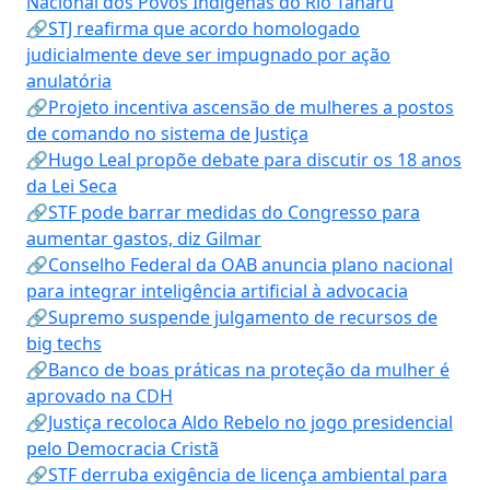
Nacional dos Povos Indígenas do Rio Tanaru
🔗STJ reafirma que acordo homologado
judicialmente deve ser impugnado por ação
anulatória
🔗Projeto incentiva ascensão de mulheres a postos
de comando no sistema de Justiça
🔗Hugo Leal propõe debate para discutir os 18 anos
da Lei Seca
🔗STF pode barrar medidas do Congresso para
aumentar gastos, diz Gilmar
🔗Conselho Federal da OAB anuncia plano nacional
para integrar inteligência artificial à advocacia
🔗Supremo suspende julgamento de recursos de
big techs
🔗Banco de boas práticas na proteção da mulher é
aprovado na CDH
🔗Justiça recoloca Aldo Rebelo no jogo presidencial
pelo Democracia Cristã
🔗STF derruba exigência de licença ambiental para