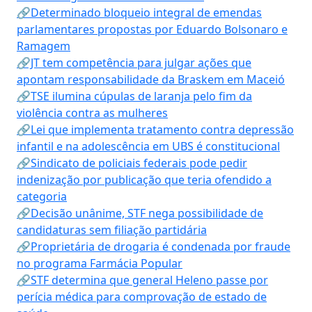
🔗Determinado bloqueio integral de emendas
parlamentares propostas por Eduardo Bolsonaro e
Ramagem
🔗JT tem competência para julgar ações que
apontam responsabilidade da Braskem em Maceió
🔗TSE ilumina cúpulas de laranja pelo fim da
violência contra as mulheres
🔗Lei que implementa tratamento contra depressão
infantil e na adolescência em UBS é constitucional
🔗Sindicato de policiais federais pode pedir
indenização por publicação que teria ofendido a
categoria
🔗Decisão unânime, STF nega possibilidade de
candidaturas sem filiação partidária
🔗Proprietária de drogaria é condenada por fraude
no programa Farmácia Popular
🔗STF determina que general Heleno passe por
perícia médica para comprovação de estado de