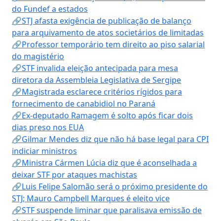
do Fundef a estados
🔗STJ afasta exigência de publicação de balanço
para arquivamento de atos societários de limitadas
🔗Professor temporário tem direito ao piso salarial
do magistério
🔗STF invalida eleição antecipada para mesa
diretora da Assembleia Legislativa de Sergipe
🔗Magistrada esclarece critérios rígidos para
fornecimento de canabidiol no Paraná
🔗Ex-deputado Ramagem é solto após ficar dois
dias preso nos EUA
🔗Gilmar Mendes diz que não há base legal para CPI
indiciar ministros
🔗Ministra Cármen Lúcia diz que é aconselhada a
deixar STF por ataques machistas
🔗Luis Felipe Salomão será o próximo presidente do
STJ; Mauro Campbell Marques é eleito vice
🔗STF suspende liminar que paralisava emissão de