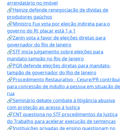
arrendatário no imóvel
🔗Heinze defende renegociação de dívidas de
produtores gaúchos
🔗Ministro Fux vota por eleição indireta para o
governo do RJ; placar está 1 a 1
🔗Zanin vota a favor de eleições diretas para
governador do Rio de Janeiro
🔗STF inicia julgamento sobre eleições para
mandato-tampão no Rio de Janeiro
🔗PGR defende eleições diretas para mandato-
tampão de governador do Rio de Janeiro
🔗Procedimento Restaurativo - Cejure/PR contribui
para concessão de indulto a pessoa em situação de
rua
🔗Seminário debate combate à litigância abusiva
com proteção ao acesso à Justiça
🔗CNT questiona no STF procedimentos da Justiça
do Trabalho para acelerar execução de sentenças
🔗Instituições privadas de ensino questionam no