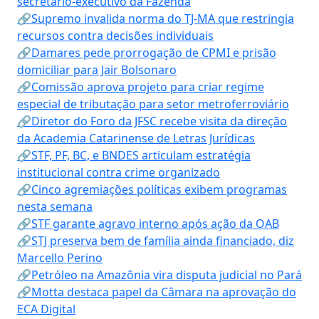
secretário-executivo da Fazenda
🔗Supremo invalida norma do TJ-MA que restringia
recursos contra decisões individuais
🔗Damares pede prorrogação de CPMI e prisão
domiciliar para Jair Bolsonaro
🔗Comissão aprova projeto para criar regime
especial de tributação para setor metroferroviário
🔗Diretor do Foro da JFSC recebe visita da direção
da Academia Catarinense de Letras Jurídicas
🔗STF, PF, BC, e BNDES articulam estratégia
institucional contra crime organizado
🔗Cinco agremiações políticas exibem programas
nesta semana
🔗STF garante agravo interno após ação da OAB
🔗STJ preserva bem de família ainda financiado, diz
Marcello Perino
🔗Petróleo na Amazônia vira disputa judicial no Pará
🔗Motta destaca papel da Câmara na aprovação do
ECA Digital