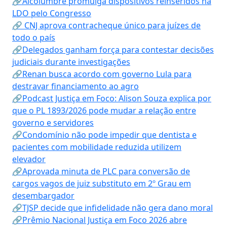
🔗Alcolumbre promulga dispositivos reinseridos na
LDO pelo Congresso
🔗 CNJ aprova contracheque único para juízes de
todo o país
🔗Delegados ganham força para contestar decisões
judiciais durante investigações
🔗Renan busca acordo com governo Lula para
destravar financiamento ao agro
🔗Podcast Justiça em Foco: Alison Souza explica por
que o PL 1893/2026 pode mudar a relação entre
governo e servidores
🔗Condomínio não pode impedir que dentista e
pacientes com mobilidade reduzida utilizem
elevador
🔗Aprovada minuta de PLC para conversão de
cargos vagos de juiz substituto em 2º Grau em
desembargador
🔗TJSP decide que infidelidade não gera dano moral
🔗Prêmio Nacional Justiça em Foco 2026 abre