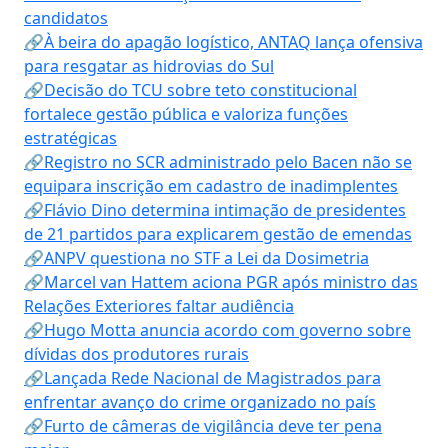
candidatos
🔗À beira do apagão logístico, ANTAQ lança ofensiva
para resgatar as hidrovias do Sul
🔗Decisão do TCU sobre teto constitucional
fortalece gestão pública e valoriza funções
estratégicas
🔗Registro no SCR administrado pelo Bacen não se
equipara inscrição em cadastro de inadimplentes
🔗Flávio Dino determina intimação de presidentes
de 21 partidos para explicarem gestão de emendas
🔗ANPV questiona no STF a Lei da Dosimetria
🔗Marcel van Hattem aciona PGR após ministro das
Relações Exteriores faltar audiência
🔗Hugo Motta anuncia acordo com governo sobre
dívidas dos produtores rurais
🔗Lançada Rede Nacional de Magistrados para
enfrentar avanço do crime organizado no país
🔗Furto de câmeras de vigilância deve ter pena