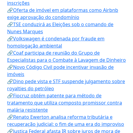
inscrições
🔗Oferta de imóvel em plataformas como Airbnb
exige aprovação do condomínio
🔗TSE conduzirá as Eleições sob o comando de
Nunes Marques
🔗Volkswagen é condenada por fraude em
homologação ambiental
🔗Coaf participa de reunião do Grupo de
Especialistas para o Combate à Lavagem de Dinheiro
🔗Novo Código Civil pode incentivar invasão de
imóveis
🔗Dino pede vista e STF suspende julgamento sobre
royalties do petróleo
🔗Fiocruz obtém patente para método de
tratamento que utiliza composto promissor contra
malária resistente
🔗Renato Ewerton analisa reforma tributária e
recuperação judicial: o fim de uma era do improviso
🔗Justiça Federal afasta IR sobre juros de mora de