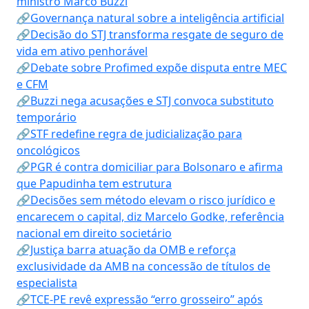
ministro Marco Buzzi
🔗Governança natural sobre a inteligência artificial
🔗Decisão do STJ transforma resgate de seguro de
vida em ativo penhorável
🔗Debate sobre Profimed expõe disputa entre MEC
e CFM
🔗Buzzi nega acusações e STJ convoca substituto
temporário
🔗STF redefine regra de judicialização para
oncológicos
🔗PGR é contra domiciliar para Bolsonaro e afirma
que Papudinha tem estrutura
🔗Decisões sem método elevam o risco jurídico e
encarecem o capital, diz Marcelo Godke, referência
nacional em direito societário
🔗Justiça barra atuação da OMB e reforça
exclusividade da AMB na concessão de títulos de
especialista
🔗TCE-PE revê expressão “erro grosseiro” após