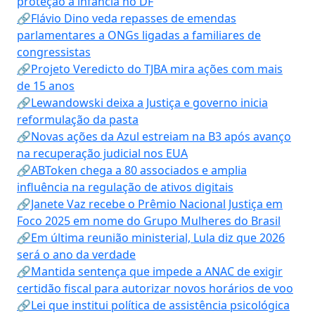
proteção à infância no DF
🔗Flávio Dino veda repasses de emendas
parlamentares a ONGs ligadas a familiares de
congressistas
🔗Projeto Veredicto do TJBA mira ações com mais
de 15 anos
🔗Lewandowski deixa a Justiça e governo inicia
reformulação da pasta
🔗Novas ações da Azul estreiam na B3 após avanço
na recuperação judicial nos EUA
🔗ABToken chega a 80 associados e amplia
influência na regulação de ativos digitais
🔗Janete Vaz recebe o Prêmio Nacional Justiça em
Foco 2025 em nome do Grupo Mulheres do Brasil
🔗Em última reunião ministerial, Lula diz que 2026
será o ano da verdade
🔗Mantida sentença que impede a ANAC de exigir
certidão fiscal para autorizar novos horários de voo
🔗Lei que institui política de assistência psicológica