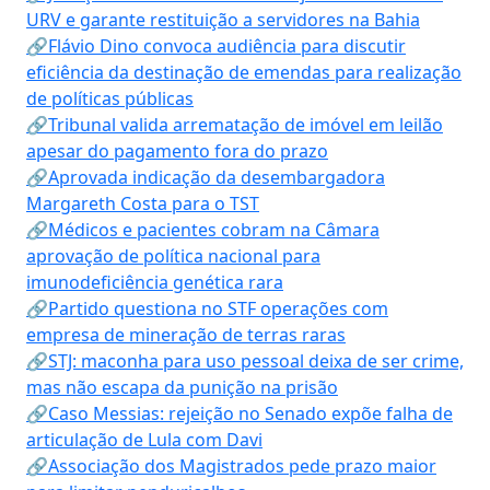
URV e garante restituição a servidores na Bahia
🔗Flávio Dino convoca audiência para discutir
eficiência da destinação de emendas para realização
de políticas públicas
🔗Tribunal valida arrematação de imóvel em leilão
apesar do pagamento fora do prazo
🔗Aprovada indicação da desembargadora
Margareth Costa para o TST
🔗Médicos e pacientes cobram na Câmara
aprovação de política nacional para
imunodeficiência genética rara
🔗Partido questiona no STF operações com
empresa de mineração de terras raras
🔗STJ: maconha para uso pessoal deixa de ser crime,
mas não escapa da punição na prisão
🔗Caso Messias: rejeição no Senado expõe falha de
articulação de Lula com Davi
🔗Associação dos Magistrados pede prazo maior