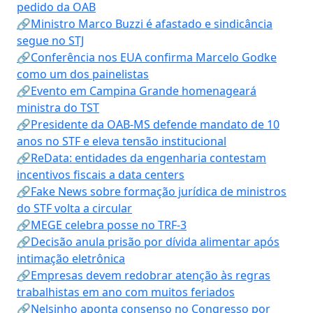
pedido da OAB
🔗Ministro Marco Buzzi é afastado e sindicância
segue no STJ
🔗Conferência nos EUA confirma Marcelo Godke
como um dos painelistas
🔗Evento em Campina Grande homenageará
ministra do TST
🔗Presidente da OAB-MS defende mandato de 10
anos no STF e eleva tensão institucional
🔗ReData: entidades da engenharia contestam
incentivos fiscais a data centers
🔗Fake News sobre formação jurídica de ministros
do STF volta a circular
🔗MEGE celebra posse no TRF-3
🔗Decisão anula prisão por dívida alimentar após
intimação eletrônica
🔗Empresas devem redobrar atenção às regras
trabalhistas em ano com muitos feriados
🔗Nelsinho aponta consenso no Congresso por