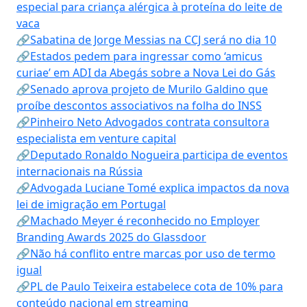
especial para criança alérgica à proteína do leite de
vaca
🔗Sabatina de Jorge Messias na CCJ será no dia 10
🔗Estados pedem para ingressar como ‘amicus
curiae’ em ADI da Abegás sobre a Nova Lei do Gás
🔗Senado aprova projeto de Murilo Galdino que
proíbe descontos associativos na folha do INSS
🔗Pinheiro Neto Advogados contrata consultora
especialista em venture capital
🔗Deputado Ronaldo Nogueira participa de eventos
internacionais na Rússia
🔗Advogada Luciane Tomé explica impactos da nova
lei de imigração em Portugal
🔗Machado Meyer é reconhecido no Employer
Branding Awards 2025 do Glassdoor
🔗Não há conflito entre marcas por uso de termo
igual
🔗PL de Paulo Teixeira estabelece cota de 10% para
conteúdo nacional em streaming