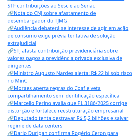
STF contribuições ao Sesc e ao Senac
🔗Nota do CNJ sobre afastamento de
desembargador do TJMG
🔗Audiência debaterá se interesse de agir em ação
de consumo exige prévia tentativa de solução
extrajudicial
🔗STJ afasta contribuição previdenciária sobre
valores pagos a previdência privada exclusiva de
dirigentes
🔗Ministro Augusto Nardes alerta: R$ 22 bi sob risco
no MinC
🔗Moraes aperta regras do Coaf e veta
compartilhamento sem identificação específica
🔗Marcello Perino avalia que PL 3186/2025 corrige
distorção e fortalece reestruturação empresarial
🔗Deputado tenta destravar R$ 5,2 bilhões e salvar
regime de data centers
🔗Dario Durigan confirma Rogério Ceron para