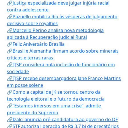
🔗Justiça especializada deve julgar injúria racial
contra adolescente
🔗Pazuello mobiliza Rio às vésperas de julgamento
decisivo sobre royalties
🔗Marcello Perino analisa nova metodologia
aplicada à Recuperação Judicial Rural
🔗Feliz Aniversário Brasília
🔗Brasil e Alemanha firmam acordo sobre minerais
críticos e terras raras
🔗TJSP considera nula inclusão de funcionário em
sociedade
🔗TJSP recebe desembargadora Jane Franco Martins
em posse solene
🔗Como a capital de JK se tornou centro da
tecnologia eleitoral e o futuro da democracia
🔗“Estamos imersos em uma crise”, admite
presidente do Supremo
🔗Izalci anuncia pré-candidatura ao governo do DF
🔗STF autoriza liberação de R$ 3,7 bi de precatórios