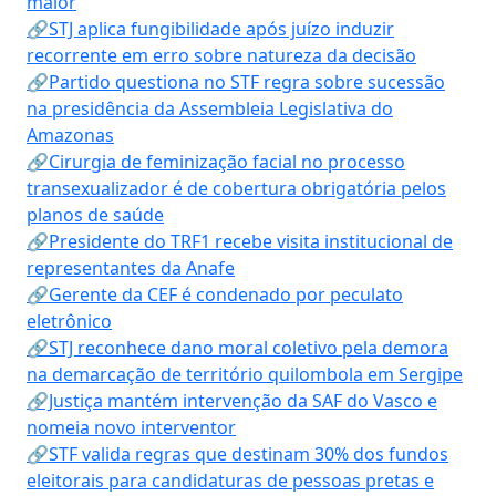
maior
🔗STJ aplica fungibilidade após juízo induzir
recorrente em erro sobre natureza da decisão
🔗Partido questiona no STF regra sobre sucessão
na presidência da Assembleia Legislativa do
Amazonas
🔗Cirurgia de feminização facial no processo
transexualizador é de cobertura obrigatória pelos
planos de saúde
🔗Presidente do TRF1 recebe visita institucional de
representantes da Anafe
🔗Gerente da CEF é condenado por peculato
eletrônico
🔗STJ reconhece dano moral coletivo pela demora
na demarcação de território quilombola em Sergipe
🔗Justiça mantém intervenção da SAF do Vasco e
nomeia novo interventor
🔗STF valida regras que destinam 30% dos fundos
eleitorais para candidaturas de pessoas pretas e