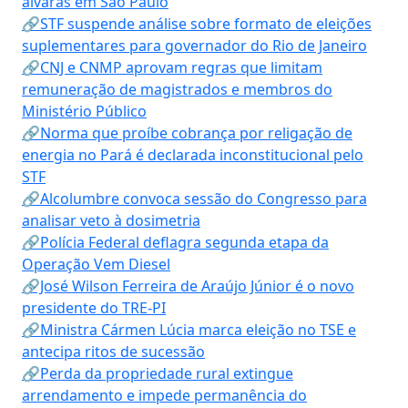
alvarás em São Paulo
🔗STF suspende análise sobre formato de eleições
suplementares para governador do Rio de Janeiro
🔗CNJ e CNMP aprovam regras que limitam
remuneração de magistrados e membros do
Ministério Público
🔗Norma que proíbe cobrança por religação de
energia no Pará é declarada inconstitucional pelo
STF
🔗Alcolumbre convoca sessão do Congresso para
analisar veto à dosimetria
🔗Polícia Federal deflagra segunda etapa da
Operação Vem Diesel
🔗José Wilson Ferreira de Araújo Júnior é o novo
presidente do TRE-PI
🔗Ministra Cármen Lúcia marca eleição no TSE e
antecipa ritos de sucessão
🔗Perda da propriedade rural extingue
arrendamento e impede permanência do