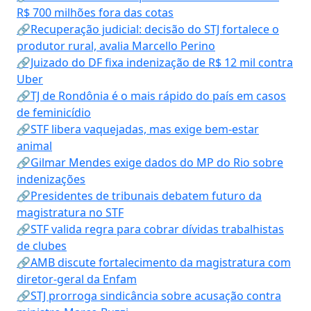
R$ 700 milhões fora das cotas
🔗Recuperação judicial: decisão do STJ fortalece o
produtor rural, avalia Marcello Perino
🔗Juizado do DF fixa indenização de R$ 12 mil contra
Uber
🔗TJ de Rondônia é o mais rápido do país em casos
de feminicídio
🔗STF libera vaquejadas, mas exige bem-estar
animal
🔗Gilmar Mendes exige dados do MP do Rio sobre
indenizações
🔗Presidentes de tribunais debatem futuro da
magistratura no STF
🔗STF valida regra para cobrar dívidas trabalhistas
de clubes
🔗AMB discute fortalecimento da magistratura com
diretor-geral da Enfam
🔗STJ prorroga sindicância sobre acusação contra