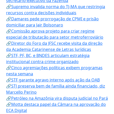
secretário-executivo da Fazenda
🔗Supremo invalida norma do TJ-MA que restringia
recursos contra decisões individuais
🔗Damares pede prorrogação de CPMI e prisão
domiciliar para Jair Bolsonaro
🔗Comissão aprova projeto para criar regime
especial de tributação para setor metroferroviário
🔗Diretor do Foro da JFSC recebe visita da direção
da Academia Catarinense de Letras Jurídicas
🔗STF, PF, BC, e BNDES articulam estratégia
institucional contra crime organizado
🔗Cinco agremiações políticas exibem programas
nesta semana
🔗STF garante agravo interno após ação da OAB
🔗STJ preserva bem de família ainda financiado, diz
Marcello Perino
🔗Petróleo na Amazônia vira disputa judicial no Pará
🔗Motta destaca papel da Câmara na aprovação do
ECA Digital