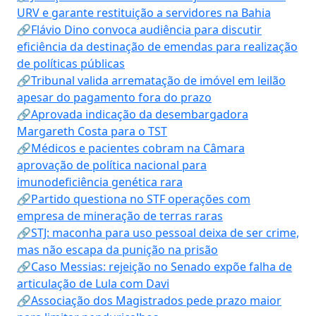
URV e garante restituição a servidores na Bahia
🔗Flávio Dino convoca audiência para discutir
eficiência da destinação de emendas para realização
de políticas públicas
🔗Tribunal valida arrematação de imóvel em leilão
apesar do pagamento fora do prazo
🔗Aprovada indicação da desembargadora
Margareth Costa para o TST
🔗Médicos e pacientes cobram na Câmara
aprovação de política nacional para
imunodeficiência genética rara
🔗Partido questiona no STF operações com
empresa de mineração de terras raras
🔗STJ: maconha para uso pessoal deixa de ser crime,
mas não escapa da punição na prisão
🔗Caso Messias: rejeição no Senado expõe falha de
articulação de Lula com Davi
🔗Associação dos Magistrados pede prazo maior