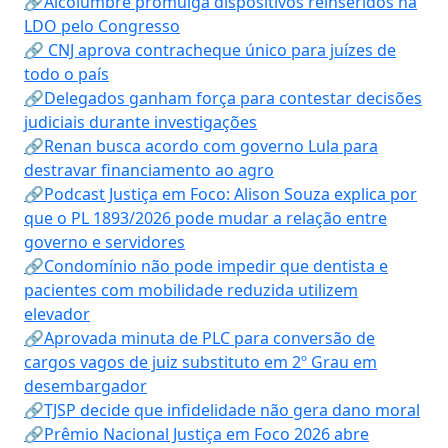
🔗Alcolumbre promulga dispositivos reinseridos na
LDO pelo Congresso
🔗 CNJ aprova contracheque único para juízes de
todo o país
🔗Delegados ganham força para contestar decisões
judiciais durante investigações
🔗Renan busca acordo com governo Lula para
destravar financiamento ao agro
🔗Podcast Justiça em Foco: Alison Souza explica por
que o PL 1893/2026 pode mudar a relação entre
governo e servidores
🔗Condomínio não pode impedir que dentista e
pacientes com mobilidade reduzida utilizem
elevador
🔗Aprovada minuta de PLC para conversão de
cargos vagos de juiz substituto em 2º Grau em
desembargador
🔗TJSP decide que infidelidade não gera dano moral
🔗Prêmio Nacional Justiça em Foco 2026 abre