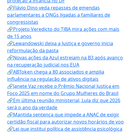
proteção à infância no DF
🔗Flávio Dino veda repasses de emendas
parlamentares a ONGs ligadas a familiares de
congressistas
🔗Projeto Veredicto do TJBA mira ações com mais
de 15 anos
🔗Lewandowski deixa a Justiça e governo inicia
reformulação da pasta
🔗Novas ações da Azul estreiam na B3 após avanço
na recuperação judicial nos EUA
🔗ABToken chega a 80 associados e amplia
influência na regulação de ativos digitais
🔗Janete Vaz recebe o Prêmio Nacional Justiça em
Foco 2025 em nome do Grupo Mulheres do Brasil
🔗Em última reunião ministerial, Lula diz que 2026
será o ano da verdade
🔗Mantida sentença que impede a ANAC de exigir
certidão fiscal para autorizar novos horários de voo
🔗Lei que institui política de assistência psicológica