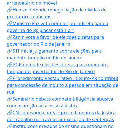
arrendatário no imóvel
🔗Heinze defende renegociação de dívidas de
produtores gaúchos
🔗Ministro Fux vota por eleição indireta para o
governo do RJ; placar está 1 a 1
🔗Zanin vota a favor de eleições diretas para
governador do Rio de Janeiro
🔗STF inicia julgamento sobre eleições para
mandato-tampão no Rio de Janeiro
🔗PGR defende eleições diretas para mandato-
tampão de governador do Rio de Janeiro
🔗Procedimento Restaurativo - Cejure/PR contribui
para concessão de indulto a pessoa em situação de
rua
🔗Seminário debate combate à litigância abusiva
com proteção ao acesso à Justiça
🔗CNT questiona no STF procedimentos da Justiça
do Trabalho para acelerar execução de sentenças
🔗Instituições privadas de ensino questionam no