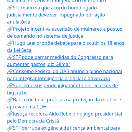
Nacional dos Povos Indígenas do Rio Tanaru
🔗STJ reafirma que acordo homologado
judicialmente deve ser impugnado por ação
anulatória
🔗Projeto incentiva ascensão de mulheres a postos
de comando no sistema de Justiça
🔗Hugo Leal propõe debate para discutir os 18 anos
da Lei Seca
🔗STF pode barrar medidas do Congresso para
aumentar gastos, diz Gilmar
🔗Conselho Federal da OAB anuncia plano nacional
para integrar inteligência artificial à advocacia
🔗Supremo suspende julgamento de recursos de
big techs
🔗Banco de boas práticas na proteção da mulher é
aprovado na CDH
🔗Justiça recoloca Aldo Rebelo no jogo presidencial
pelo Democracia Cristã
🔗STF derruba exigência de licença ambiental para