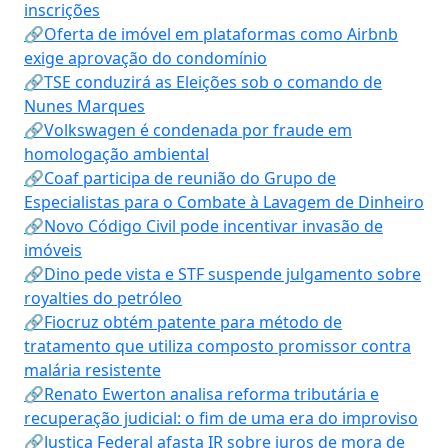
inscrições
🔗Oferta de imóvel em plataformas como Airbnb
exige aprovação do condomínio
🔗TSE conduzirá as Eleições sob o comando de
Nunes Marques
🔗Volkswagen é condenada por fraude em
homologação ambiental
🔗Coaf participa de reunião do Grupo de
Especialistas para o Combate à Lavagem de Dinheiro
🔗Novo Código Civil pode incentivar invasão de
imóveis
🔗Dino pede vista e STF suspende julgamento sobre
royalties do petróleo
🔗Fiocruz obtém patente para método de
tratamento que utiliza composto promissor contra
malária resistente
🔗Renato Ewerton analisa reforma tributária e
recuperação judicial: o fim de uma era do improviso
🔗Justiça Federal afasta IR sobre juros de mora de