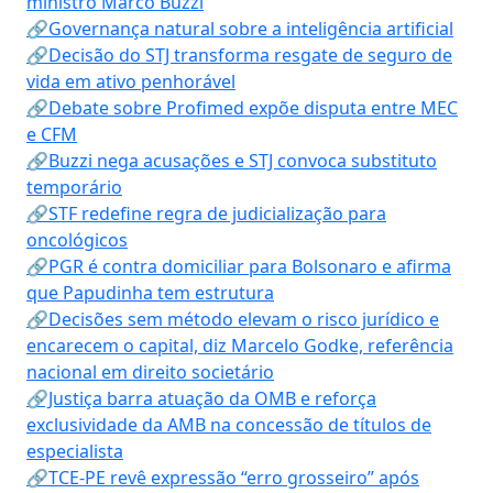
ministro Marco Buzzi
🔗Governança natural sobre a inteligência artificial
🔗Decisão do STJ transforma resgate de seguro de
vida em ativo penhorável
🔗Debate sobre Profimed expõe disputa entre MEC
e CFM
🔗Buzzi nega acusações e STJ convoca substituto
temporário
🔗STF redefine regra de judicialização para
oncológicos
🔗PGR é contra domiciliar para Bolsonaro e afirma
que Papudinha tem estrutura
🔗Decisões sem método elevam o risco jurídico e
encarecem o capital, diz Marcelo Godke, referência
nacional em direito societário
🔗Justiça barra atuação da OMB e reforça
exclusividade da AMB na concessão de títulos de
especialista
🔗TCE-PE revê expressão “erro grosseiro” após