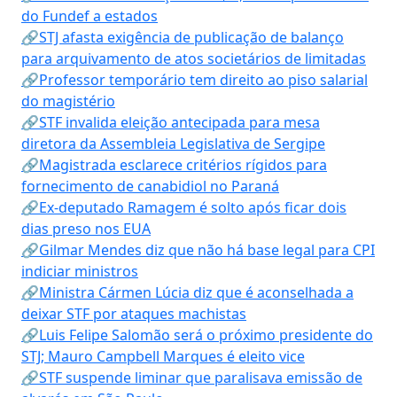
do Fundef a estados
🔗STJ afasta exigência de publicação de balanço
para arquivamento de atos societários de limitadas
🔗Professor temporário tem direito ao piso salarial
do magistério
🔗STF invalida eleição antecipada para mesa
diretora da Assembleia Legislativa de Sergipe
🔗Magistrada esclarece critérios rígidos para
fornecimento de canabidiol no Paraná
🔗Ex-deputado Ramagem é solto após ficar dois
dias preso nos EUA
🔗Gilmar Mendes diz que não há base legal para CPI
indiciar ministros
🔗Ministra Cármen Lúcia diz que é aconselhada a
deixar STF por ataques machistas
🔗Luis Felipe Salomão será o próximo presidente do
STJ; Mauro Campbell Marques é eleito vice
🔗STF suspende liminar que paralisava emissão de