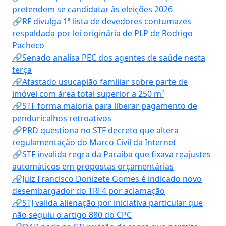
pretendem se candidatar às eleições 2026
🔗RF divulga 1ª lista de devedores contumazes
respaldada por lei originária de PLP de Rodrigo
Pacheco
🔗Senado analisa PEC dos agentes de saúde nesta
terça
🔗Afastado usucapião familiar sobre parte de
imóvel com área total superior a 250 m²
🔗STF forma maioria para liberar pagamento de
penduricalhos retroativos
🔗PRD questiona no STF decreto que altera
regulamentação do Marco Civil da Internet
🔗STF invalida regra da Paraíba que fixava reajustes
automáticos em propostas orçamentárias
🔗Juiz Francisco Donizete Gomes é indicado novo
desembargador do TRF4 por aclamação
🔗STJ valida alienação por iniciativa particular que
não seguiu o artigo 880 do CPC