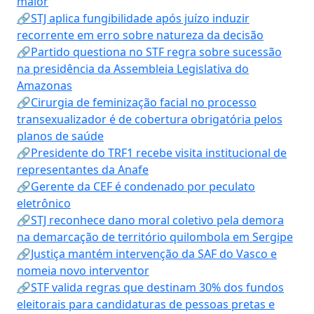
maior
🔗STJ aplica fungibilidade após juízo induzir
recorrente em erro sobre natureza da decisão
🔗Partido questiona no STF regra sobre sucessão
na presidência da Assembleia Legislativa do
Amazonas
🔗Cirurgia de feminização facial no processo
transexualizador é de cobertura obrigatória pelos
planos de saúde
🔗Presidente do TRF1 recebe visita institucional de
representantes da Anafe
🔗Gerente da CEF é condenado por peculato
eletrônico
🔗STJ reconhece dano moral coletivo pela demora
na demarcação de território quilombola em Sergipe
🔗Justiça mantém intervenção da SAF do Vasco e
nomeia novo interventor
🔗STF valida regras que destinam 30% dos fundos
eleitorais para candidaturas de pessoas pretas e