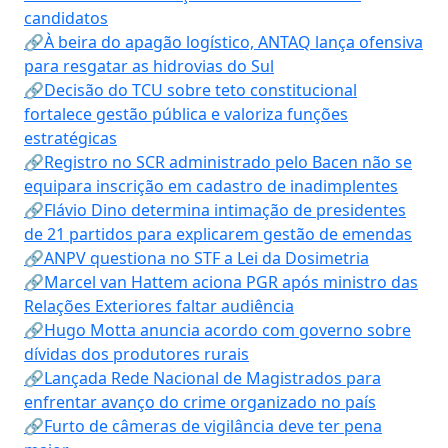
candidatos
🔗À beira do apagão logístico, ANTAQ lança ofensiva
para resgatar as hidrovias do Sul
🔗Decisão do TCU sobre teto constitucional
fortalece gestão pública e valoriza funções
estratégicas
🔗Registro no SCR administrado pelo Bacen não se
equipara inscrição em cadastro de inadimplentes
🔗Flávio Dino determina intimação de presidentes
de 21 partidos para explicarem gestão de emendas
🔗ANPV questiona no STF a Lei da Dosimetria
🔗Marcel van Hattem aciona PGR após ministro das
Relações Exteriores faltar audiência
🔗Hugo Motta anuncia acordo com governo sobre
dívidas dos produtores rurais
🔗Lançada Rede Nacional de Magistrados para
enfrentar avanço do crime organizado no país
🔗Furto de câmeras de vigilância deve ter pena