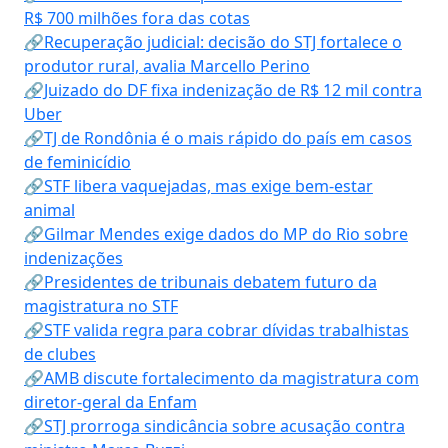
R$ 700 milhões fora das cotas
🔗Recuperação judicial: decisão do STJ fortalece o
produtor rural, avalia Marcello Perino
🔗Juizado do DF fixa indenização de R$ 12 mil contra
Uber
🔗TJ de Rondônia é o mais rápido do país em casos
de feminicídio
🔗STF libera vaquejadas, mas exige bem-estar
animal
🔗Gilmar Mendes exige dados do MP do Rio sobre
indenizações
🔗Presidentes de tribunais debatem futuro da
magistratura no STF
🔗STF valida regra para cobrar dívidas trabalhistas
de clubes
🔗AMB discute fortalecimento da magistratura com
diretor-geral da Enfam
🔗STJ prorroga sindicância sobre acusação contra