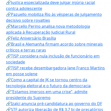
🔗Justiça especializada deve julgar injúria racial
contra adolescente
🔗Pazuello mobiliza Rio às vésperas de julgamento
decisivo sobre royalties
🔗Marcello Perino analisa nova metodologia
aplicada à Recuperação Judicial Rural
🔗Feliz Aniversário Brasília
🔗Brasil e Alemanha firmam acordo sobre minerais
críticos e terras raras
🔗TJSP considera nula inclusão de funcionário em
sociedade
🔗TJSP recebe desembargadora Jane Franco Martins
em posse solene
🔗Como a capital de JK se tornou centro da
tecnologia eleitoral e o futuro da democracia
🔗“Estamos imersos em uma crise”, admite
presidente do Supremo
🔗Izalci anuncia pré-candidatura ao governo do DF
🔗STF autoriza liberação de R$ 3,7 bi de precatórios