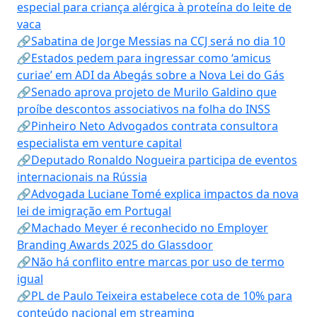
especial para criança alérgica à proteína do leite de
vaca
🔗Sabatina de Jorge Messias na CCJ será no dia 10
🔗Estados pedem para ingressar como ‘amicus
curiae’ em ADI da Abegás sobre a Nova Lei do Gás
🔗Senado aprova projeto de Murilo Galdino que
proíbe descontos associativos na folha do INSS
🔗Pinheiro Neto Advogados contrata consultora
especialista em venture capital
🔗Deputado Ronaldo Nogueira participa de eventos
internacionais na Rússia
🔗Advogada Luciane Tomé explica impactos da nova
lei de imigração em Portugal
🔗Machado Meyer é reconhecido no Employer
Branding Awards 2025 do Glassdoor
🔗Não há conflito entre marcas por uso de termo
igual
🔗PL de Paulo Teixeira estabelece cota de 10% para
conteúdo nacional em streaming