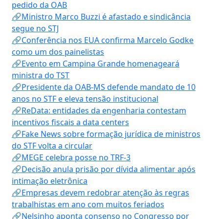
pedido da OAB
🔗Ministro Marco Buzzi é afastado e sindicância
segue no STJ
🔗Conferência nos EUA confirma Marcelo Godke
como um dos painelistas
🔗Evento em Campina Grande homenageará
ministra do TST
🔗Presidente da OAB-MS defende mandato de 10
anos no STF e eleva tensão institucional
🔗ReData: entidades da engenharia contestam
incentivos fiscais a data centers
🔗Fake News sobre formação jurídica de ministros
do STF volta a circular
🔗MEGE celebra posse no TRF-3
🔗Decisão anula prisão por dívida alimentar após
intimação eletrônica
🔗Empresas devem redobrar atenção às regras
trabalhistas em ano com muitos feriados
🔗Nelsinho aponta consenso no Congresso por