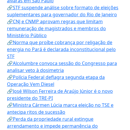
alvarás em São Paulo
🔗STF suspende análise sobre formato de eleições
suplementares para governador do Rio de Janeiro
🔗CNJ e CNMP aprovam regras que limitam
remuneração de magistrados e membros do
Ministério Público
🔗Norma que proíbe cobrança por religação de
energia no Pará é declarada inconstitucional pelo
STF
🔗Alcolumbre convoca sessão do Congresso para
analisar veto à dosimetria
🔗Polícia Federal deflagra segunda etapa da
Operação Vem Diesel
🔗José Wilson Ferreira de Araújo Júnior é o novo
presidente do TRE-PI
🔗Ministra Cármen Lúcia marca eleição no TSE e
antecipa ritos de sucessão
🔗Perda da propriedade rural extingue
arrendamento e impede permanência do