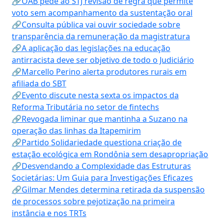
🔗OAB pede ao STJ revisão de regra que permite
voto sem acompanhamento da sustentação oral
🔗Consulta pública vai ouvir sociedade sobre
transparência da remuneração da magistratura
🔗A aplicação das legislações na educação
antirracista deve ser objetivo de todo o Judiciário
🔗Marcello Perino alerta produtores rurais em
afiliada do SBT
🔗Evento discute nesta sexta os impactos da
Reforma Tributária no setor de fintechs
🔗Revogada liminar que mantinha a Suzano na
operação das linhas da Itapemirim
🔗Partido Solidariedade questiona criação de
estação ecológica em Rondônia sem desapropriação
🔗Desvendando a Complexidade das Estruturas
Societárias: Um Guia para Investigações Eficazes
🔗Gilmar Mendes determina retirada da suspensão
de processos sobre pejotização na primeira
instância e nos TRTs