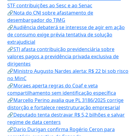
STF contribuições ao Sesc e ao Senac
🔗Nota do CNJ sobre afastamento de
desembargador do TJMG
🔗Audiência debaterá se interesse de agir em ação
de consumo exige prévia tentativa de solução
extrajudicial
🔗STJ afasta contribuição previdenciária sobre
valores pagos a previdência privada exclusiva de
dirigentes
🔗Ministro Augusto Nardes alerta: R$ 22 bi sob risco
no MinC
🔗Moraes aperta regras do Coaf e veta
compartilhamento sem identificação específica
🔗Marcello Perino avalia que PL 3186/2025 corrige
distorção e fortalece reestruturação empresarial
🔗Deputado tenta destravar R$ 5,2 bilhões e salvar
regime de data centers
🔗Dario Durigan confirma Rogério Ceron para