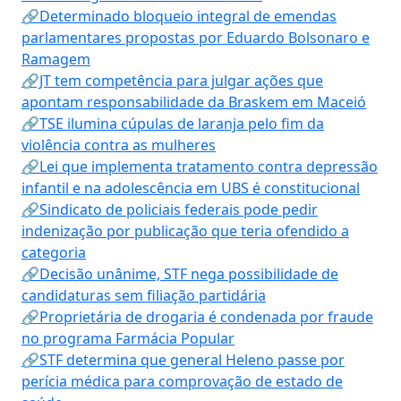
🔗Determinado bloqueio integral de emendas
parlamentares propostas por Eduardo Bolsonaro e
Ramagem
🔗JT tem competência para julgar ações que
apontam responsabilidade da Braskem em Maceió
🔗TSE ilumina cúpulas de laranja pelo fim da
violência contra as mulheres
🔗Lei que implementa tratamento contra depressão
infantil e na adolescência em UBS é constitucional
🔗Sindicato de policiais federais pode pedir
indenização por publicação que teria ofendido a
categoria
🔗Decisão unânime, STF nega possibilidade de
candidaturas sem filiação partidária
🔗Proprietária de drogaria é condenada por fraude
no programa Farmácia Popular
🔗STF determina que general Heleno passe por
perícia médica para comprovação de estado de