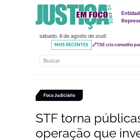
Entidad
Represe
sábado, 8 de agosto de 2026
MAIS
🔗Mauricio do Vôlei que
RECENTES
inadequados
Foco Judiciário
STF torna pública
operação que inve