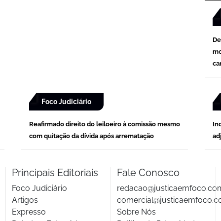
De
mo
ca
Foco Judiciário
Reafirmado direito do leiloeiro à comissão mesmo
In
com quitação da dívida após arrematação
ad
Principais Editoriais
Fale Conosco
Foco Judiciário
redacao@justicaemfoco.co
Artigos
comercial@justicaemfoco.c
Expresso
Sobre Nós