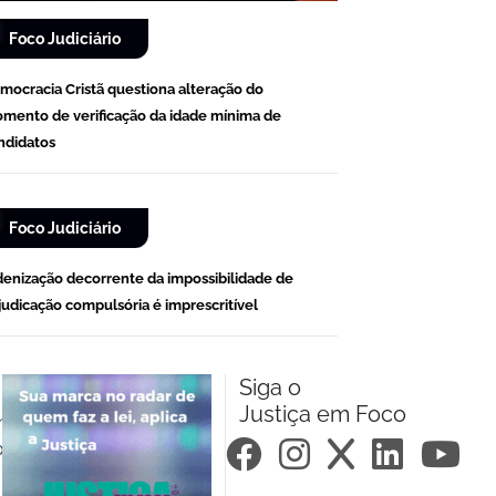
Foco Judiciário
mocracia Cristã questiona alteração do
mento de verificação da idade mínima de
ndidatos
Foco Judiciário
denização decorrente da impossibilidade de
judicação compulsória é imprescritível
Siga o
Justiça em Foco
m.br
om.br