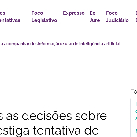
es
Foco
Expresso
Ex
Foco
ntativas
Legislativo
Jure
Judiciário
r política para proteção de crianças e adolescentes contra conteúdo
Fo
s as decisões sobre
stiga tentativa de