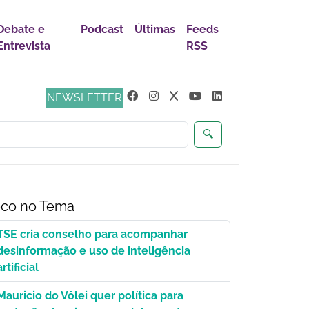
Debate e
Podcast
Últimas
Feeds
Entrevista
RSS
s
NEWSLETTER
🔍
co no Tema
TSE cria conselho para acompanhar
desinformação e uso de inteligência
artificial
Mauricio do Vôlei quer política para