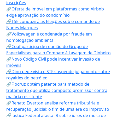
inscrições
🔗Oferta de imóvel em plataformas como Airbnb
exige aprovação do condomínio
🔗TSE conduzirá as Eleições sob o comando de
Nunes Marques
🔗Volkswagen é condenada por fraude em
homologação ambiental
🔗Coaf participa de reunião do Grupo de
Especialistas para o Combate à Lavagem de Dinheiro
🔗Novo Código Civil pode incentivar invasão de
imóveis
🔗Dino pede vista e STF suspende julgamento sobre
royalties do petróleo
🔗Fiocruz obtém patente para método de
tratamento que utiliza composto promissor contra
malária resistente
🔗Renato Ewerton analisa reforma tributária e
recuperação judicial: o fim de uma era do improviso
🔗Justiça Federal afasta IR sobre juros de mora de