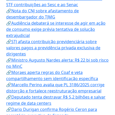
STF contribuições ao Sesc e ao Senac
🔗Nota do CNJ sobre afastamento de
desembargador do TJMG
🔗Audiência debaterá se interesse de agir em ação
de consumo exige prévia tentativa de solução
extrajudicial
🔗STJ afasta contribuição previdenciária sobre
valores pagos a previdência privada exclusiva de
dirigentes
🔗Ministro Augusto Nardes alerta: R$ 22 bi sob risco
no MinC
🔗Moraes aperta regras do Coaf e veta
compartilhamento sem identificação específica
🔗Marcello Perino avalia que PL 3186/2025 corrige
distorção e fortalece reestruturação empresarial
🔗Deputado tenta destravar R$ 5,2 bilhões e salvar
regime de data centers
🔗Dario Durigan confirma Rogério Ceron para