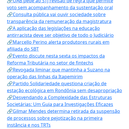
🔗OAB pede ao STJ revisão de regra que permite
voto sem acompanhamento da sustentação oral
🔗Consulta pública vai ouvir sociedade sobre
transparência da remuneração da magistratura
🔗A aplicação das legislações na educação
antirracista deve ser objetivo de todo o Judiciário
🔗Marcello Perino alerta produtores rurais em
afiliada do SBT
🔗Evento discute nesta sexta os impactos da
Reforma Tributária no setor de fintechs
🔗Revogada liminar que mantinha a Suzano na
operação das linhas da Itapemirim
🔗Partido Solidariedade questiona criação de
estação ecológica em Rondônia sem desapropriação
🔗Desvendando a Complexidade das Estruturas
Societárias: Um Guia para Investigações Eficazes
🔗Gilmar Mendes determina retirada da suspensão
de processos sobre pejotização na primeira
instância e nos TRTs