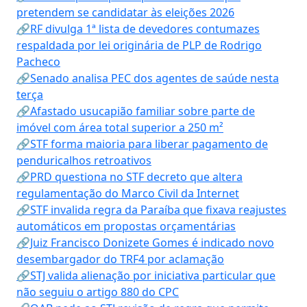
pretendem se candidatar às eleições 2026
🔗RF divulga 1ª lista de devedores contumazes
respaldada por lei originária de PLP de Rodrigo
Pacheco
🔗Senado analisa PEC dos agentes de saúde nesta
terça
🔗Afastado usucapião familiar sobre parte de
imóvel com área total superior a 250 m²
🔗STF forma maioria para liberar pagamento de
penduricalhos retroativos
🔗PRD questiona no STF decreto que altera
regulamentação do Marco Civil da Internet
🔗STF invalida regra da Paraíba que fixava reajustes
automáticos em propostas orçamentárias
🔗Juiz Francisco Donizete Gomes é indicado novo
desembargador do TRF4 por aclamação
🔗STJ valida alienação por iniciativa particular que
não seguiu o artigo 880 do CPC