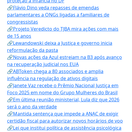
proteção à infância no DF
🔗Flávio Dino veda repasses de emendas
parlamentares a ONGs ligadas a familiares de
congressistas
🔗Projeto Veredicto do TJBA mira ações com mais
de 15 anos
🔗Lewandowski deixa a Justiça e governo inicia
reformulação da pasta
🔗Novas ações da Azul estreiam na B3 após avanço
na recuperação judicial nos EUA
🔗ABToken chega a 80 associados e amplia
influência na regulação de ativos digitais
🔗Janete Vaz recebe o Prêmio Nacional Justiça em
Foco 2025 em nome do Grupo Mulheres do Brasil
🔗Em última reunião ministerial, Lula diz que 2026
será o ano da verdade
🔗Mantida sentença que impede a ANAC de exigir
certidão fiscal para autorizar novos horários de voo
🔗Lei que institui política de assistência psicológica