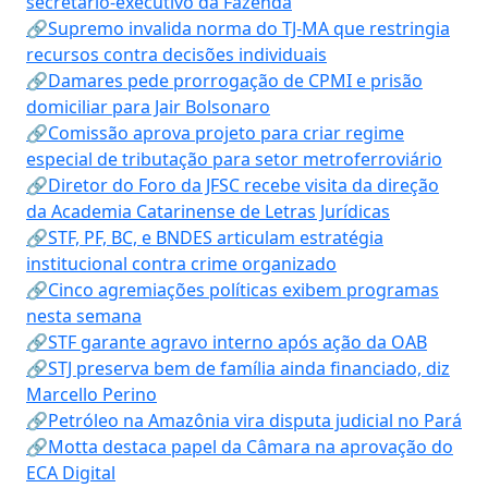
secretário-executivo da Fazenda
🔗Supremo invalida norma do TJ-MA que restringia
recursos contra decisões individuais
🔗Damares pede prorrogação de CPMI e prisão
domiciliar para Jair Bolsonaro
🔗Comissão aprova projeto para criar regime
especial de tributação para setor metroferroviário
🔗Diretor do Foro da JFSC recebe visita da direção
da Academia Catarinense de Letras Jurídicas
🔗STF, PF, BC, e BNDES articulam estratégia
institucional contra crime organizado
🔗Cinco agremiações políticas exibem programas
nesta semana
🔗STF garante agravo interno após ação da OAB
🔗STJ preserva bem de família ainda financiado, diz
Marcello Perino
🔗Petróleo na Amazônia vira disputa judicial no Pará
🔗Motta destaca papel da Câmara na aprovação do
ECA Digital