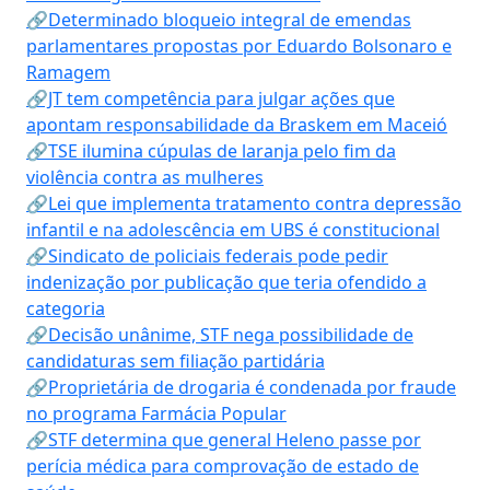
🔗Determinado bloqueio integral de emendas
parlamentares propostas por Eduardo Bolsonaro e
Ramagem
🔗JT tem competência para julgar ações que
apontam responsabilidade da Braskem em Maceió
🔗TSE ilumina cúpulas de laranja pelo fim da
violência contra as mulheres
🔗Lei que implementa tratamento contra depressão
infantil e na adolescência em UBS é constitucional
🔗Sindicato de policiais federais pode pedir
indenização por publicação que teria ofendido a
categoria
🔗Decisão unânime, STF nega possibilidade de
candidaturas sem filiação partidária
🔗Proprietária de drogaria é condenada por fraude
no programa Farmácia Popular
🔗STF determina que general Heleno passe por
perícia médica para comprovação de estado de