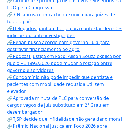
🔗Alcolumbre promulga dispositivos reinseridos na
LDO pelo Congresso
🔗 CNJ aprova contracheque único para juízes de
todo o país
🔗Delegados ganham força para contestar decisões
judiciais durante investigações
🔗Renan busca acordo com governo Lula para
destravar financiamento ao agro
🔗Podcast Justiça em Foco: Alison Souza explica por
que o PL 1893/2026 pode mudar a relação entre
governo e servidores
🔗Condomínio não pode impedir que dentista e
pacientes com mobilidade reduzida utilizem
elevador
🔗Aprovada minuta de PLC para conversão de
cargos vagos de juiz substituto em 2º Grau em
desembargador
🔗TJSP decide que infidelidade não gera dano moral
🔗Prêmio Nacional Justiça em Foco 2026 abre