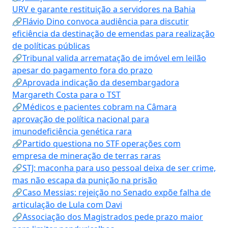
URV e garante restituição a servidores na Bahia
🔗Flávio Dino convoca audiência para discutir
eficiência da destinação de emendas para realização
de políticas públicas
🔗Tribunal valida arrematação de imóvel em leilão
apesar do pagamento fora do prazo
🔗Aprovada indicação da desembargadora
Margareth Costa para o TST
🔗Médicos e pacientes cobram na Câmara
aprovação de política nacional para
imunodeficiência genética rara
🔗Partido questiona no STF operações com
empresa de mineração de terras raras
🔗STJ: maconha para uso pessoal deixa de ser crime,
mas não escapa da punição na prisão
🔗Caso Messias: rejeição no Senado expõe falha de
articulação de Lula com Davi
🔗Associação dos Magistrados pede prazo maior