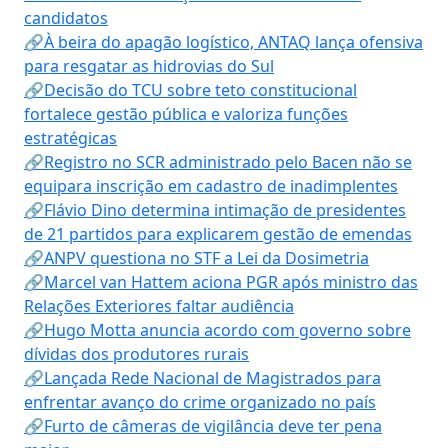
candidatos
🔗À beira do apagão logístico, ANTAQ lança ofensiva
para resgatar as hidrovias do Sul
🔗Decisão do TCU sobre teto constitucional
fortalece gestão pública e valoriza funções
estratégicas
🔗Registro no SCR administrado pelo Bacen não se
equipara inscrição em cadastro de inadimplentes
🔗Flávio Dino determina intimação de presidentes
de 21 partidos para explicarem gestão de emendas
🔗ANPV questiona no STF a Lei da Dosimetria
🔗Marcel van Hattem aciona PGR após ministro das
Relações Exteriores faltar audiência
🔗Hugo Motta anuncia acordo com governo sobre
dívidas dos produtores rurais
🔗Lançada Rede Nacional de Magistrados para
enfrentar avanço do crime organizado no país
🔗Furto de câmeras de vigilância deve ter pena