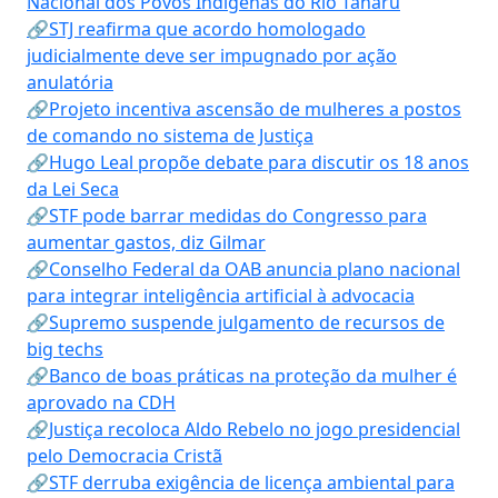
Nacional dos Povos Indígenas do Rio Tanaru
🔗STJ reafirma que acordo homologado
judicialmente deve ser impugnado por ação
anulatória
🔗Projeto incentiva ascensão de mulheres a postos
de comando no sistema de Justiça
🔗Hugo Leal propõe debate para discutir os 18 anos
da Lei Seca
🔗STF pode barrar medidas do Congresso para
aumentar gastos, diz Gilmar
🔗Conselho Federal da OAB anuncia plano nacional
para integrar inteligência artificial à advocacia
🔗Supremo suspende julgamento de recursos de
big techs
🔗Banco de boas práticas na proteção da mulher é
aprovado na CDH
🔗Justiça recoloca Aldo Rebelo no jogo presidencial
pelo Democracia Cristã
🔗STF derruba exigência de licença ambiental para