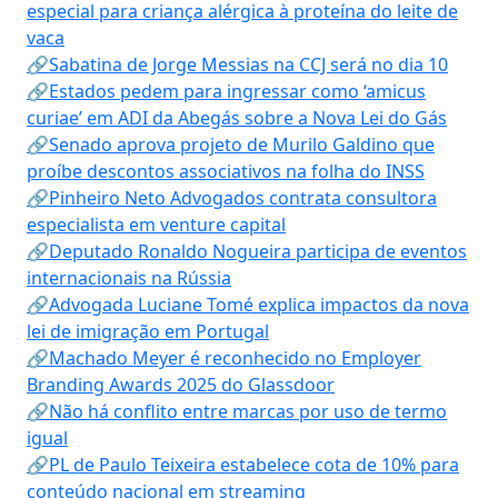
especial para criança alérgica à proteína do leite de
vaca
🔗Sabatina de Jorge Messias na CCJ será no dia 10
🔗Estados pedem para ingressar como ‘amicus
curiae’ em ADI da Abegás sobre a Nova Lei do Gás
🔗Senado aprova projeto de Murilo Galdino que
proíbe descontos associativos na folha do INSS
🔗Pinheiro Neto Advogados contrata consultora
especialista em venture capital
🔗Deputado Ronaldo Nogueira participa de eventos
internacionais na Rússia
🔗Advogada Luciane Tomé explica impactos da nova
lei de imigração em Portugal
🔗Machado Meyer é reconhecido no Employer
Branding Awards 2025 do Glassdoor
🔗Não há conflito entre marcas por uso de termo
igual
🔗PL de Paulo Teixeira estabelece cota de 10% para
conteúdo nacional em streaming