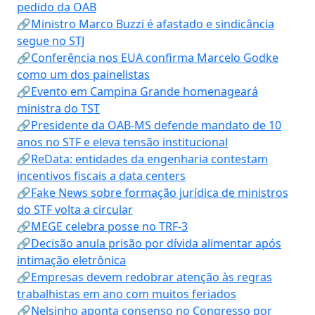
pedido da OAB
🔗Ministro Marco Buzzi é afastado e sindicância
segue no STJ
🔗Conferência nos EUA confirma Marcelo Godke
como um dos painelistas
🔗Evento em Campina Grande homenageará
ministra do TST
🔗Presidente da OAB-MS defende mandato de 10
anos no STF e eleva tensão institucional
🔗ReData: entidades da engenharia contestam
incentivos fiscais a data centers
🔗Fake News sobre formação jurídica de ministros
do STF volta a circular
🔗MEGE celebra posse no TRF-3
🔗Decisão anula prisão por dívida alimentar após
intimação eletrônica
🔗Empresas devem redobrar atenção às regras
trabalhistas em ano com muitos feriados
🔗Nelsinho aponta consenso no Congresso por