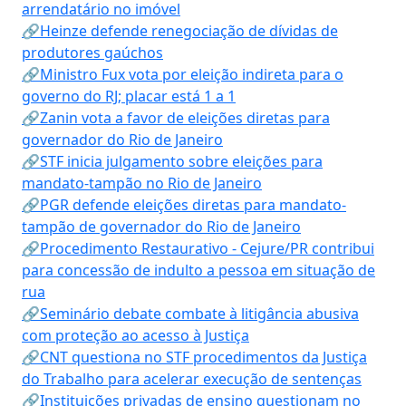
arrendatário no imóvel
🔗Heinze defende renegociação de dívidas de
produtores gaúchos
🔗Ministro Fux vota por eleição indireta para o
governo do RJ; placar está 1 a 1
🔗Zanin vota a favor de eleições diretas para
governador do Rio de Janeiro
🔗STF inicia julgamento sobre eleições para
mandato-tampão no Rio de Janeiro
🔗PGR defende eleições diretas para mandato-
tampão de governador do Rio de Janeiro
🔗Procedimento Restaurativo - Cejure/PR contribui
para concessão de indulto a pessoa em situação de
rua
🔗Seminário debate combate à litigância abusiva
com proteção ao acesso à Justiça
🔗CNT questiona no STF procedimentos da Justiça
do Trabalho para acelerar execução de sentenças
🔗Instituições privadas de ensino questionam no