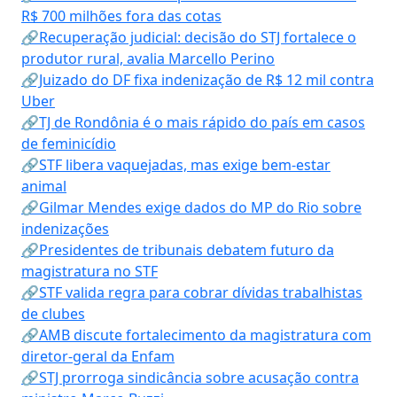
R$ 700 milhões fora das cotas
🔗Recuperação judicial: decisão do STJ fortalece o
produtor rural, avalia Marcello Perino
🔗Juizado do DF fixa indenização de R$ 12 mil contra
Uber
🔗TJ de Rondônia é o mais rápido do país em casos
de feminicídio
🔗STF libera vaquejadas, mas exige bem-estar
animal
🔗Gilmar Mendes exige dados do MP do Rio sobre
indenizações
🔗Presidentes de tribunais debatem futuro da
magistratura no STF
🔗STF valida regra para cobrar dívidas trabalhistas
de clubes
🔗AMB discute fortalecimento da magistratura com
diretor-geral da Enfam
🔗STJ prorroga sindicância sobre acusação contra