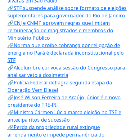
alvarás em São Paulo
🔗STF suspende análise sobre formato de eleições
suplementares para governador do Rio de Janeiro
🔗CNJ e CNMP aprovam regras que limitam
remuneração de magistrados e membros do
Ministério Público
🔗Norma que proíbe cobrança por religação de
energia no Pará é declarada inconstitucional pelo
STF
🔗Alcolumbre convoca sessão do Congresso para
analisar veto à dosimetria
🔗Polícia Federal deflagra segunda etapa da
Operação Vem Diesel
🔗José Wilson Ferreira de Araújo Júnior é o novo
presidente do TRE-PI
🔗Ministra Cármen Lúcia marca eleição no TSE e
antecipa ritos de sucessão
🔗Perda da propriedade rural extingue
arrendamento e impede permanência do