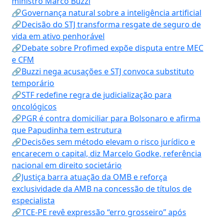
ministro Marco Buzzi
🔗Governança natural sobre a inteligência artificial
🔗Decisão do STJ transforma resgate de seguro de
vida em ativo penhorável
🔗Debate sobre Profimed expõe disputa entre MEC
e CFM
🔗Buzzi nega acusações e STJ convoca substituto
temporário
🔗STF redefine regra de judicialização para
oncológicos
🔗PGR é contra domiciliar para Bolsonaro e afirma
que Papudinha tem estrutura
🔗Decisões sem método elevam o risco jurídico e
encarecem o capital, diz Marcelo Godke, referência
nacional em direito societário
🔗Justiça barra atuação da OMB e reforça
exclusividade da AMB na concessão de títulos de
especialista
🔗TCE-PE revê expressão “erro grosseiro” após