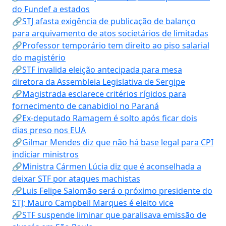
do Fundef a estados
🔗STJ afasta exigência de publicação de balanço
para arquivamento de atos societários de limitadas
🔗Professor temporário tem direito ao piso salarial
do magistério
🔗STF invalida eleição antecipada para mesa
diretora da Assembleia Legislativa de Sergipe
🔗Magistrada esclarece critérios rígidos para
fornecimento de canabidiol no Paraná
🔗Ex-deputado Ramagem é solto após ficar dois
dias preso nos EUA
🔗Gilmar Mendes diz que não há base legal para CPI
indiciar ministros
🔗Ministra Cármen Lúcia diz que é aconselhada a
deixar STF por ataques machistas
🔗Luis Felipe Salomão será o próximo presidente do
STJ; Mauro Campbell Marques é eleito vice
🔗STF suspende liminar que paralisava emissão de