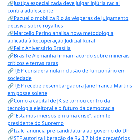
🔗Justiça especializada deve julgar injúria racial
contra adolescente
🔗Pazuello mobiliza Rio às vésperas de julgamento
decisivo sobre royalties
🔗Marcello Perino analisa nova metodologia
aplicada à Recuperação Judicial Rural
🔗Feliz Aniversário Brasília
🔗Brasil e Alemanha firmam acordo sobre minerais
críticos e terras raras
🔗TJSP considera nula inclusão de funcionário em
sociedade
🔗TJSP recebe desembargadora Jane Franco Martins
em posse solene
🔗Como a capital de JK se tornou centro da
tecnologia eleitoral e o futuro da democracia
🔗“Estamos imersos em uma crise”, admite
presidente do Supremo
🔗Izalci anuncia pré-candidatura ao governo do DF
🔗STF autoriza liberação de R$ 3,7 bi de precatórios