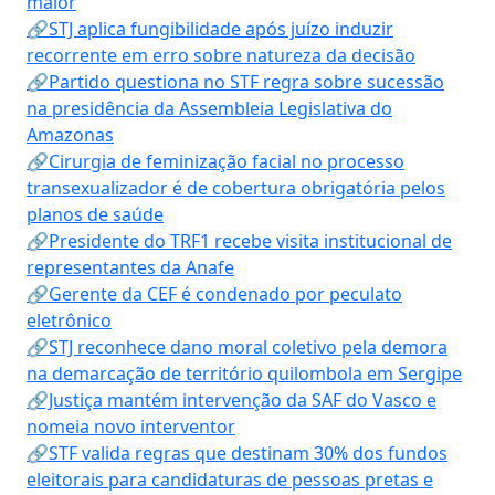
maior
🔗STJ aplica fungibilidade após juízo induzir
recorrente em erro sobre natureza da decisão
🔗Partido questiona no STF regra sobre sucessão
na presidência da Assembleia Legislativa do
Amazonas
🔗Cirurgia de feminização facial no processo
transexualizador é de cobertura obrigatória pelos
planos de saúde
🔗Presidente do TRF1 recebe visita institucional de
representantes da Anafe
🔗Gerente da CEF é condenado por peculato
eletrônico
🔗STJ reconhece dano moral coletivo pela demora
na demarcação de território quilombola em Sergipe
🔗Justiça mantém intervenção da SAF do Vasco e
nomeia novo interventor
🔗STF valida regras que destinam 30% dos fundos
eleitorais para candidaturas de pessoas pretas e