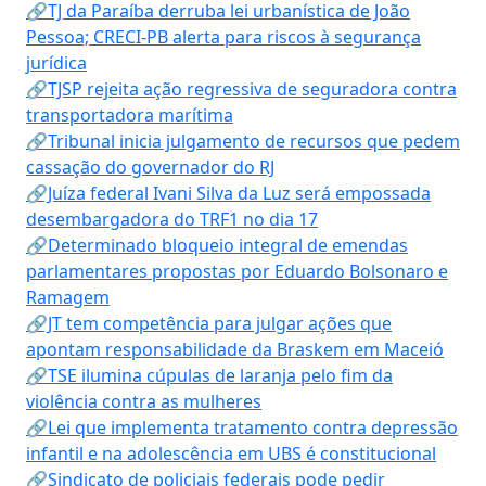
🔗TJ da Paraíba derruba lei urbanística de João
Pessoa; CRECI-PB alerta para riscos à segurança
jurídica
🔗TJSP rejeita ação regressiva de seguradora contra
transportadora marítima
🔗Tribunal inicia julgamento de recursos que pedem
cassação do governador do RJ
🔗Juíza federal Ivani Silva da Luz será empossada
desembargadora do TRF1 no dia 17
🔗Determinado bloqueio integral de emendas
parlamentares propostas por Eduardo Bolsonaro e
Ramagem
🔗JT tem competência para julgar ações que
apontam responsabilidade da Braskem em Maceió
🔗TSE ilumina cúpulas de laranja pelo fim da
violência contra as mulheres
🔗Lei que implementa tratamento contra depressão
infantil e na adolescência em UBS é constitucional
🔗Sindicato de policiais federais pode pedir