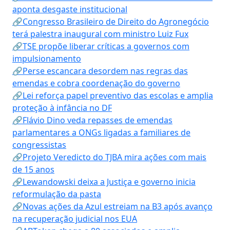
aponta desgaste institucional
🔗Congresso Brasileiro de Direito do Agronegócio
terá palestra inaugural com ministro Luiz Fux
🔗TSE propõe liberar críticas a governos com
impulsionamento
🔗Perse escancara desordem nas regras das
emendas e cobra coordenação do governo
🔗Lei reforça papel preventivo das escolas e amplia
proteção à infância no DF
🔗Flávio Dino veda repasses de emendas
parlamentares a ONGs ligadas a familiares de
congressistas
🔗Projeto Veredicto do TJBA mira ações com mais
de 15 anos
🔗Lewandowski deixa a Justiça e governo inicia
reformulação da pasta
🔗Novas ações da Azul estreiam na B3 após avanço
na recuperação judicial nos EUA