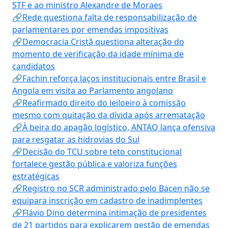
STF e ao ministro Alexandre de Moraes
🔗Rede questiona falta de responsabilização de
parlamentares por emendas impositivas
🔗Democracia Cristã questiona alteração do
momento de verificação da idade mínima de
candidatos
🔗Fachin reforça laços institucionais entre Brasil e
Angola em visita ao Parlamento angolano
🔗Reafirmado direito do leiloeiro à comissão
mesmo com quitação da dívida após arrematação
🔗À beira do apagão logístico, ANTAQ lança ofensiva
para resgatar as hidrovias do Sul
🔗Decisão do TCU sobre teto constitucional
fortalece gestão pública e valoriza funções
estratégicas
🔗Registro no SCR administrado pelo Bacen não se
equipara inscrição em cadastro de inadimplentes
🔗Flávio Dino determina intimação de presidentes
de 21 partidos para explicarem gestão de emendas