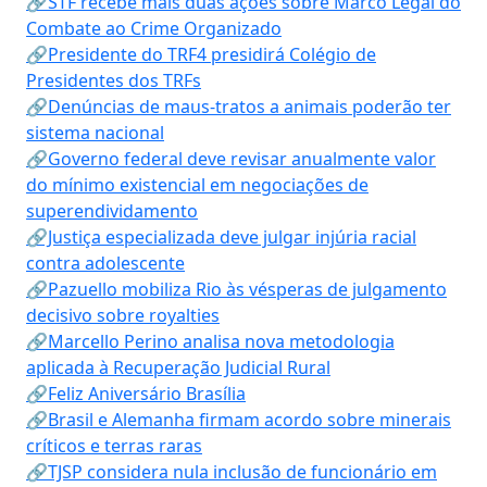
🔗STF recebe mais duas ações sobre Marco Legal do
Combate ao Crime Organizado
🔗Presidente do TRF4 presidirá Colégio de
Presidentes dos TRFs
🔗Denúncias de maus-tratos a animais poderão ter
sistema nacional
🔗Governo federal deve revisar anualmente valor
do mínimo existencial em negociações de
superendividamento
🔗Justiça especializada deve julgar injúria racial
contra adolescente
🔗Pazuello mobiliza Rio às vésperas de julgamento
decisivo sobre royalties
🔗Marcello Perino analisa nova metodologia
aplicada à Recuperação Judicial Rural
🔗Feliz Aniversário Brasília
🔗Brasil e Alemanha firmam acordo sobre minerais
críticos e terras raras
🔗TJSP considera nula inclusão de funcionário em