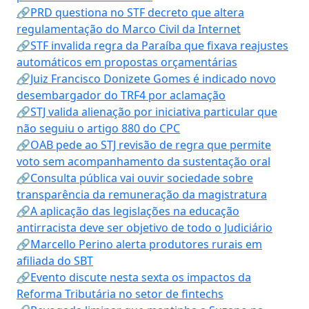
🔗PRD questiona no STF decreto que altera
regulamentação do Marco Civil da Internet
🔗STF invalida regra da Paraíba que fixava reajustes
automáticos em propostas orçamentárias
🔗Juiz Francisco Donizete Gomes é indicado novo
desembargador do TRF4 por aclamação
🔗STJ valida alienação por iniciativa particular que
não seguiu o artigo 880 do CPC
🔗OAB pede ao STJ revisão de regra que permite
voto sem acompanhamento da sustentação oral
🔗Consulta pública vai ouvir sociedade sobre
transparência da remuneração da magistratura
🔗A aplicação das legislações na educação
antirracista deve ser objetivo de todo o Judiciário
🔗Marcello Perino alerta produtores rurais em
afiliada do SBT
🔗Evento discute nesta sexta os impactos da
Reforma Tributária no setor de fintechs