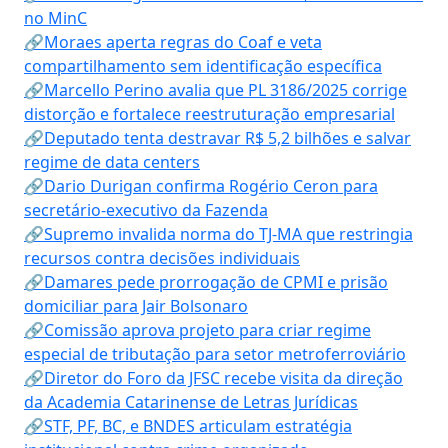
no MinC
🔗Moraes aperta regras do Coaf e veta
compartilhamento sem identificação específica
🔗Marcello Perino avalia que PL 3186/2025 corrige
distorção e fortalece reestruturação empresarial
🔗Deputado tenta destravar R$ 5,2 bilhões e salvar
regime de data centers
🔗Dario Durigan confirma Rogério Ceron para
secretário-executivo da Fazenda
🔗Supremo invalida norma do TJ-MA que restringia
recursos contra decisões individuais
🔗Damares pede prorrogação de CPMI e prisão
domiciliar para Jair Bolsonaro
🔗Comissão aprova projeto para criar regime
especial de tributação para setor metroferroviário
🔗Diretor do Foro da JFSC recebe visita da direção
da Academia Catarinense de Letras Jurídicas
🔗STF, PF, BC, e BNDES articulam estratégia