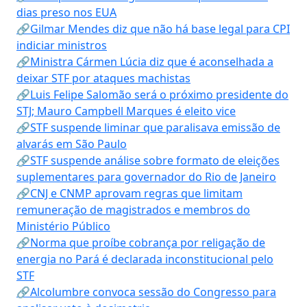
dias preso nos EUA
🔗Gilmar Mendes diz que não há base legal para CPI
indiciar ministros
🔗Ministra Cármen Lúcia diz que é aconselhada a
deixar STF por ataques machistas
🔗Luis Felipe Salomão será o próximo presidente do
STJ; Mauro Campbell Marques é eleito vice
🔗STF suspende liminar que paralisava emissão de
alvarás em São Paulo
🔗STF suspende análise sobre formato de eleições
suplementares para governador do Rio de Janeiro
🔗CNJ e CNMP aprovam regras que limitam
remuneração de magistrados e membros do
Ministério Público
🔗Norma que proíbe cobrança por religação de
energia no Pará é declarada inconstitucional pelo
STF
🔗Alcolumbre convoca sessão do Congresso para