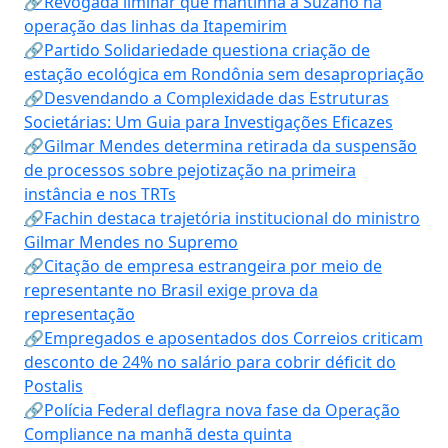
🔗Revogada liminar que mantinha a Suzano na
operação das linhas da Itapemirim
🔗Partido Solidariedade questiona criação de
estação ecológica em Rondônia sem desapropriação
🔗Desvendando a Complexidade das Estruturas
Societárias: Um Guia para Investigações Eficazes
🔗Gilmar Mendes determina retirada da suspensão
de processos sobre pejotização na primeira
instância e nos TRTs
🔗Fachin destaca trajetória institucional do ministro
Gilmar Mendes no Supremo
🔗Citação de empresa estrangeira por meio de
representante no Brasil exige prova da
representação
🔗Empregados e aposentados dos Correios criticam
desconto de 24% no salário para cobrir déficit do
Postalis
🔗Polícia Federal deflagra nova fase da Operação
Compliance na manhã desta quinta