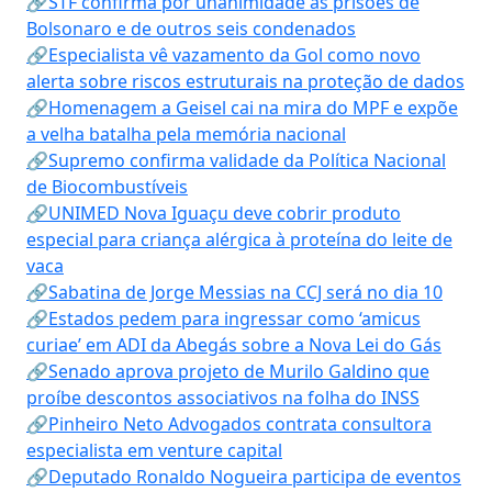
🔗STF confirma por unanimidade as prisões de
Bolsonaro e de outros seis condenados
🔗Especialista vê vazamento da Gol como novo
alerta sobre riscos estruturais na proteção de dados
🔗Homenagem a Geisel cai na mira do MPF e expõe
a velha batalha pela memória nacional
🔗Supremo confirma validade da Política Nacional
de Biocombustíveis
🔗UNIMED Nova Iguaçu deve cobrir produto
especial para criança alérgica à proteína do leite de
vaca
🔗Sabatina de Jorge Messias na CCJ será no dia 10
🔗Estados pedem para ingressar como ‘amicus
curiae’ em ADI da Abegás sobre a Nova Lei do Gás
🔗Senado aprova projeto de Murilo Galdino que
proíbe descontos associativos na folha do INSS
🔗Pinheiro Neto Advogados contrata consultora
especialista em venture capital
🔗Deputado Ronaldo Nogueira participa de eventos