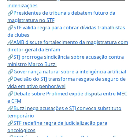
indenizações
🔗Presidentes de tribunais debatem futuro da
magistratura no STF
🔗STF valida regra para cobrar dívidas trabalhistas
de clubes
🔗AMB discute fortalecimento da magistratura com
diretor-geral da Enfam
🔗STJ prorroga sindicância sobre acusação contra
ministro Marco Buzzi
🔗Governança natural sobre a inteligência artificial
🔗Decisão do STJ transforma resgate de seguro de
vida em ativo penhorável
🔗Debate sobre Profimed expõe disputa entre MEC
e CFM
🔗Buzzi nega acusações e STJ convoca substituto
temporário
🔗STF redefine regra de judicialização para
oncológicos