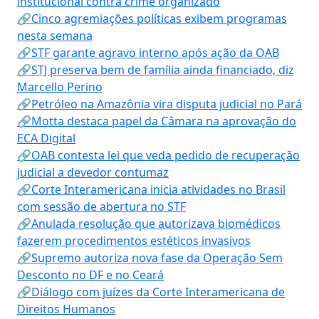
institucional contra crime organizado
🔗Cinco agremiações políticas exibem programas
nesta semana
🔗STF garante agravo interno após ação da OAB
🔗STJ preserva bem de família ainda financiado, diz
Marcello Perino
🔗Petróleo na Amazônia vira disputa judicial no Pará
🔗Motta destaca papel da Câmara na aprovação do
ECA Digital
🔗OAB contesta lei que veda pedido de recuperação
judicial a devedor contumaz
🔗Corte Interamericana inicia atividades no Brasil
com sessão de abertura no STF
🔗Anulada resolução que autorizava biomédicos
fazerem procedimentos estéticos invasivos
🔗Supremo autoriza nova fase da Operação Sem
Desconto no DF e no Ceará
🔗Diálogo com juízes da Corte Interamericana de
Direitos Humanos