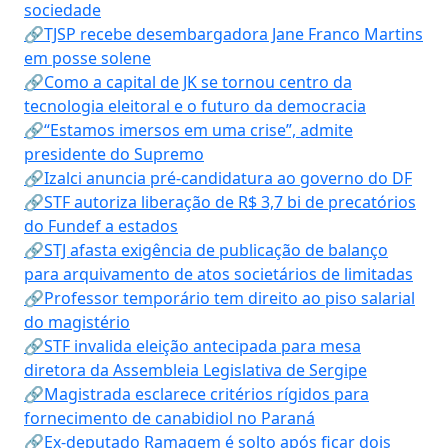
sociedade
🔗TJSP recebe desembargadora Jane Franco Martins
em posse solene
🔗Como a capital de JK se tornou centro da
tecnologia eleitoral e o futuro da democracia
🔗“Estamos imersos em uma crise”, admite
presidente do Supremo
🔗Izalci anuncia pré-candidatura ao governo do DF
🔗STF autoriza liberação de R$ 3,7 bi de precatórios
do Fundef a estados
🔗STJ afasta exigência de publicação de balanço
para arquivamento de atos societários de limitadas
🔗Professor temporário tem direito ao piso salarial
do magistério
🔗STF invalida eleição antecipada para mesa
diretora da Assembleia Legislativa de Sergipe
🔗Magistrada esclarece critérios rígidos para
fornecimento de canabidiol no Paraná
🔗Ex-deputado Ramagem é solto após ficar dois