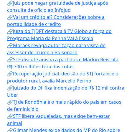
🔗Juiz pode negar gratuidade de justiça após
consulta de ofício ao Infojud
🔗Vai um crédito aí? Considerações sobre a
portabilidade de crédito
🔗Juíza do TJDFT destaca à TV Globo a força do
Programa Maria da Penha Vai à Escola
🔗Moraes revoga autorização para visita de
assessor de Trump a Bolsonaro
🔗STF discute anistia a partidos e Márlon Reis cita
R$ 700 milhões fora das cotas
🔗Recuperação judicial: decisão do STJ fortalece o
produtor rural, avalia Marcello Perino
🔗Juizado do DF fixa indenização de R$ 12 mil contra
Uber
🔗TJ de Rondônia é o mais rápido do país em casos
de feminicídio
🔗STF libera vaquejadas, mas exige bem-estar
animal
🔗Gilmar Mendes exige dados do MP do Rio sobre