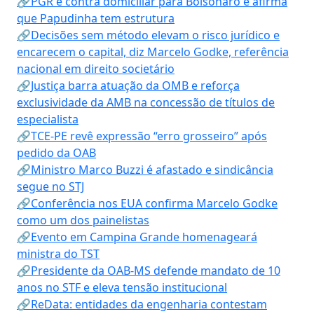
🔗PGR é contra domiciliar para Bolsonaro e afirma
que Papudinha tem estrutura
🔗Decisões sem método elevam o risco jurídico e
encarecem o capital, diz Marcelo Godke, referência
nacional em direito societário
🔗Justiça barra atuação da OMB e reforça
exclusividade da AMB na concessão de títulos de
especialista
🔗TCE-PE revê expressão “erro grosseiro” após
pedido da OAB
🔗Ministro Marco Buzzi é afastado e sindicância
segue no STJ
🔗Conferência nos EUA confirma Marcelo Godke
como um dos painelistas
🔗Evento em Campina Grande homenageará
ministra do TST
🔗Presidente da OAB-MS defende mandato de 10
anos no STF e eleva tensão institucional
🔗ReData: entidades da engenharia contestam