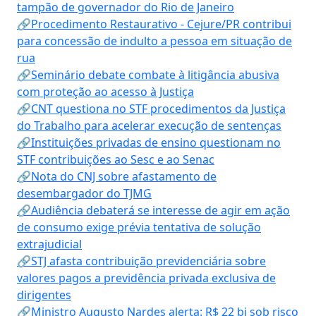
tampão de governador do Rio de Janeiro
🔗Procedimento Restaurativo - Cejure/PR contribui
para concessão de indulto a pessoa em situação de
rua
🔗Seminário debate combate à litigância abusiva
com proteção ao acesso à Justiça
🔗CNT questiona no STF procedimentos da Justiça
do Trabalho para acelerar execução de sentenças
🔗Instituições privadas de ensino questionam no
STF contribuições ao Sesc e ao Senac
🔗Nota do CNJ sobre afastamento de
desembargador do TJMG
🔗Audiência debaterá se interesse de agir em ação
de consumo exige prévia tentativa de solução
extrajudicial
🔗STJ afasta contribuição previdenciária sobre
valores pagos a previdência privada exclusiva de
dirigentes
🔗Ministro Augusto Nardes alerta: R$ 22 bi sob risco