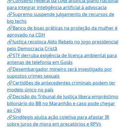
🔗Conselho Federal da OAB anuncia plano nacional
para integrar inteligência artificial à advocacia
🔗Supremo suspende julgamento de recursos de
big techs
🔗Banco de boas práticas na proteção da mulher é
aprovado na CDH
🔗Justiça recoloca Aldo Rebelo no jogo presidencial
pelo Democracia Cristã
🔗STF derruba exigência de licença ambiental para
antenas de telefonia em Goiás
🔗Desembargador mineiro será investigado por
supostos crimes sexuais
🔗Certidões de antecedentes criminais podem ter
modelo único no país
🔗Decisão do Tribunal de Justiça libera empréstimo
bilionário do BB no Maranhão e caso pode chegar
ao CNJ
🔗Sindilegis ajuíza ação coletiva para afastar IR
sobre juros de mora em precatórios e RPVs