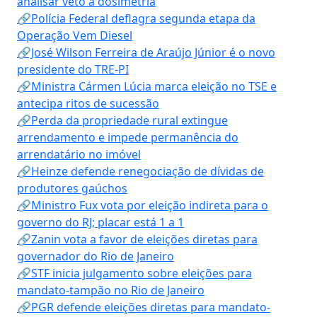
analisar veto à dosimetria
🔗Polícia Federal deflagra segunda etapa da
Operação Vem Diesel
🔗José Wilson Ferreira de Araújo Júnior é o novo
presidente do TRE-PI
🔗Ministra Cármen Lúcia marca eleição no TSE e
antecipa ritos de sucessão
🔗Perda da propriedade rural extingue
arrendamento e impede permanência do
arrendatário no imóvel
🔗Heinze defende renegociação de dívidas de
produtores gaúchos
🔗Ministro Fux vota por eleição indireta para o
governo do RJ; placar está 1 a 1
🔗Zanin vota a favor de eleições diretas para
governador do Rio de Janeiro
🔗STF inicia julgamento sobre eleições para
mandato-tampão no Rio de Janeiro
🔗PGR defende eleições diretas para mandato-