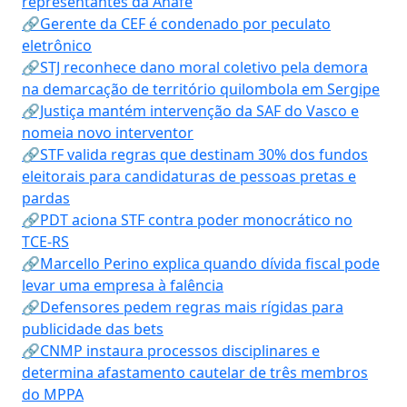
representantes da Anafe
🔗Gerente da CEF é condenado por peculato
eletrônico
🔗STJ reconhece dano moral coletivo pela demora
na demarcação de território quilombola em Sergipe
🔗Justiça mantém intervenção da SAF do Vasco e
nomeia novo interventor
🔗STF valida regras que destinam 30% dos fundos
eleitorais para candidaturas de pessoas pretas e
pardas
🔗PDT aciona STF contra poder monocrático no
TCE-RS
🔗Marcello Perino explica quando dívida fiscal pode
levar uma empresa à falência
🔗Defensores pedem regras mais rígidas para
publicidade das bets
🔗CNMP instaura processos disciplinares e
determina afastamento cautelar de três membros
do MPPA