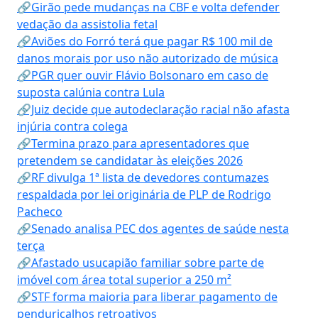
🔗Girão pede mudanças na CBF e volta defender
vedação da assistolia fetal
🔗Aviões do Forró terá que pagar R$ 100 mil de
danos morais por uso não autorizado de música
🔗PGR quer ouvir Flávio Bolsonaro em caso de
suposta calúnia contra Lula
🔗Juiz decide que autodeclaração racial não afasta
injúria contra colega
🔗Termina prazo para apresentadores que
pretendem se candidatar às eleições 2026
🔗RF divulga 1ª lista de devedores contumazes
respaldada por lei originária de PLP de Rodrigo
Pacheco
🔗Senado analisa PEC dos agentes de saúde nesta
terça
🔗Afastado usucapião familiar sobre parte de
imóvel com área total superior a 250 m²
🔗STF forma maioria para liberar pagamento de
penduricalhos retroativos