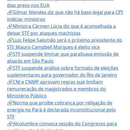
dias preso nos EUA
🔗Gilmar Mendes diz que não há base legal para CPI
indiciar ministros
🔗Ministra Cármen Lúcia diz que é aconselhada a
deixar STF por ataques machistas
🔗Luis Felipe Salomão será o próximo presidente do
STJ; Mauro Campbell Marques é eleito vice
🔗STF suspende liminar que paralisava emissão de
alvarás em São Paulo
🔗STF suspende análise sobre formato de eleições
suplementares para governador do Rio de Janeiro
🔗CNJ e CNMP aprovam regras que limitam
remuneração de magistrados e membros do
Ministério Público
🔗Norma que proíbe cobrança por religação de
energia no Pará é declarada inconstitucional pelo
STF
🔗Alcolumbre convoca sessão do Congresso para