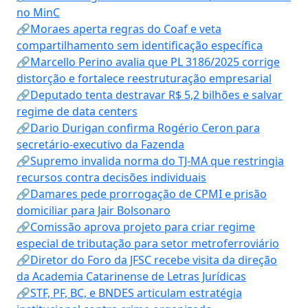
no MinC
🔗Moraes aperta regras do Coaf e veta
compartilhamento sem identificação específica
🔗Marcello Perino avalia que PL 3186/2025 corrige
distorção e fortalece reestruturação empresarial
🔗Deputado tenta destravar R$ 5,2 bilhões e salvar
regime de data centers
🔗Dario Durigan confirma Rogério Ceron para
secretário-executivo da Fazenda
🔗Supremo invalida norma do TJ-MA que restringia
recursos contra decisões individuais
🔗Damares pede prorrogação de CPMI e prisão
domiciliar para Jair Bolsonaro
🔗Comissão aprova projeto para criar regime
especial de tributação para setor metroferroviário
🔗Diretor do Foro da JFSC recebe visita da direção
da Academia Catarinense de Letras Jurídicas
🔗STF, PF, BC, e BNDES articulam estratégia