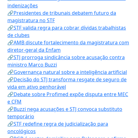
indenizações
🔗Presidentes de tribunais debatem futuro da
magistratura no STF
🔗STF valida regra para cobrar dívidas trabalhistas
de clubes
🔗AMB discute fortalecimento da magistratura com
diretor-geral da Enfam
🔗STJ prorroga sindicância sobre acusação contra
ministro Marco Buzzi
🔗Governança natural sobre a inteligência artificial
🔗Decisão do STJ transforma resgate de seguro de
vida em ativo penhorável
🔗Debate sobre Profimed expõe disputa entre MEC
e CFM
🔗Buzzi nega acusações e STJ convoca substituto
temporário
🔗STF redefine regra de judicialização para
oncológicos