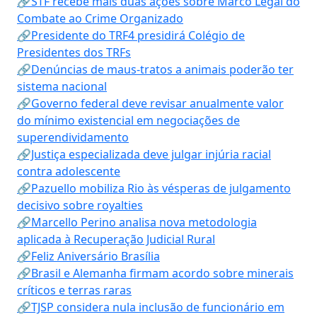
🔗STF recebe mais duas ações sobre Marco Legal do
Combate ao Crime Organizado
🔗Presidente do TRF4 presidirá Colégio de
Presidentes dos TRFs
🔗Denúncias de maus-tratos a animais poderão ter
sistema nacional
🔗Governo federal deve revisar anualmente valor
do mínimo existencial em negociações de
superendividamento
🔗Justiça especializada deve julgar injúria racial
contra adolescente
🔗Pazuello mobiliza Rio às vésperas de julgamento
decisivo sobre royalties
🔗Marcello Perino analisa nova metodologia
aplicada à Recuperação Judicial Rural
🔗Feliz Aniversário Brasília
🔗Brasil e Alemanha firmam acordo sobre minerais
críticos e terras raras
🔗TJSP considera nula inclusão de funcionário em