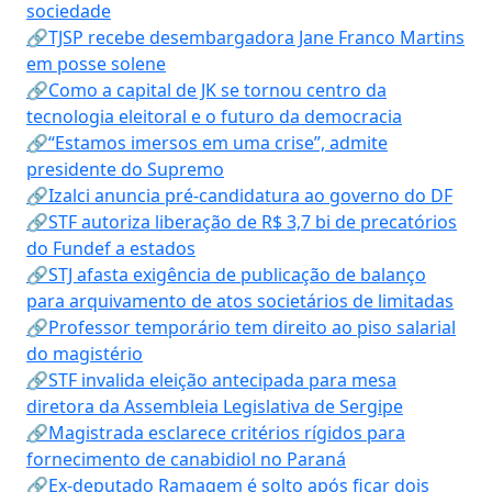
sociedade
🔗TJSP recebe desembargadora Jane Franco Martins
em posse solene
🔗Como a capital de JK se tornou centro da
tecnologia eleitoral e o futuro da democracia
🔗“Estamos imersos em uma crise”, admite
presidente do Supremo
🔗Izalci anuncia pré-candidatura ao governo do DF
🔗STF autoriza liberação de R$ 3,7 bi de precatórios
do Fundef a estados
🔗STJ afasta exigência de publicação de balanço
para arquivamento de atos societários de limitadas
🔗Professor temporário tem direito ao piso salarial
do magistério
🔗STF invalida eleição antecipada para mesa
diretora da Assembleia Legislativa de Sergipe
🔗Magistrada esclarece critérios rígidos para
fornecimento de canabidiol no Paraná
🔗Ex-deputado Ramagem é solto após ficar dois