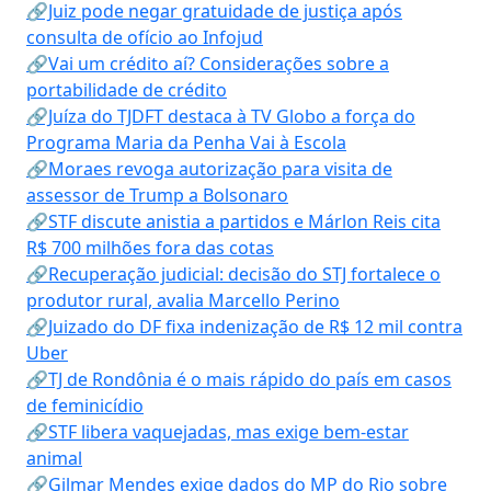
🔗Juiz pode negar gratuidade de justiça após
consulta de ofício ao Infojud
🔗Vai um crédito aí? Considerações sobre a
portabilidade de crédito
🔗Juíza do TJDFT destaca à TV Globo a força do
Programa Maria da Penha Vai à Escola
🔗Moraes revoga autorização para visita de
assessor de Trump a Bolsonaro
🔗STF discute anistia a partidos e Márlon Reis cita
R$ 700 milhões fora das cotas
🔗Recuperação judicial: decisão do STJ fortalece o
produtor rural, avalia Marcello Perino
🔗Juizado do DF fixa indenização de R$ 12 mil contra
Uber
🔗TJ de Rondônia é o mais rápido do país em casos
de feminicídio
🔗STF libera vaquejadas, mas exige bem-estar
animal
🔗Gilmar Mendes exige dados do MP do Rio sobre