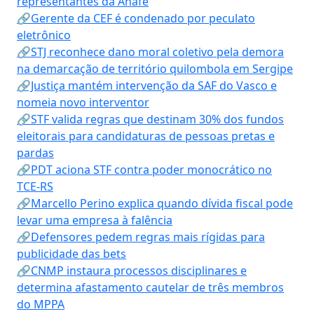
representantes da Anafe
🔗Gerente da CEF é condenado por peculato
eletrônico
🔗STJ reconhece dano moral coletivo pela demora
na demarcação de território quilombola em Sergipe
🔗Justiça mantém intervenção da SAF do Vasco e
nomeia novo interventor
🔗STF valida regras que destinam 30% dos fundos
eleitorais para candidaturas de pessoas pretas e
pardas
🔗PDT aciona STF contra poder monocrático no
TCE-RS
🔗Marcello Perino explica quando dívida fiscal pode
levar uma empresa à falência
🔗Defensores pedem regras mais rígidas para
publicidade das bets
🔗CNMP instaura processos disciplinares e
determina afastamento cautelar de três membros
do MPPA