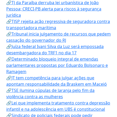
🔗TJ da Paraíba derruba lei urbanística de João
Pessoa; CRECI-PB alerta para riscos à segurança
jurídica
🔗TJSP rejeita ação regressiva de seguradora contra
transportadora marítima
🔗Tribunal inicia julgamento de recursos que pedem
cassação do governador do RJ
🔗Juíza federal Ivani Silva da Luz será empossada
desembargadora do TRF1 no dia 17
🔗Determinado bloqueio integral de emendas
parlamentares propostas por Eduardo Bolsonaro e
Ramagem
🔗JT tem competência para julgar ações que
apontam responsabilidade da Braskem em Maceió
🔗TSE ilumina cúpulas de laranja pelo fim da
violência contra as mulheres
🔗Lei que implementa tratamento contra depressão
infantil e na adolescência em UBS é constitucional
🔗Sindicato de policiais federais pode pedir