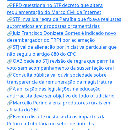
🔗PRD questiona no STF decreto que altera
regulamentação do Marco Civil da Internet
🔗STF invalida regra da Paraíba que fixava reajustes
automáticos em propostas orçamentárias
🔗Juiz Francisco Donizete Gomes é indicado novo
desembargador do TRF4 por aclamação
🔗STJ valida alienação por iniciativa particular que
não seguiu o artigo 880 do CPC
🔗OAB pede ao STJ revisão de regra que permite
voto sem acompanhamento da sustentação oral
🔗Consulta pública vai ouvir sociedade sobre
transparência da remuneração da magistratura
🔗A aplicação das legislações na educação
antirracista deve ser objetivo de todo o Judiciário
🔗Marcello Perino alerta produtores rurais em
afiliada do SBT
🔗Evento discute nesta sexta os impactos da
Reforma Tributária no setor de fintechs