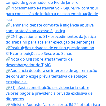
tampão de governador do Rio de Janeiro
🔗Procedimento Restaurativo - Cejure/PR contribui
para concessão de indulto a pessoa em situação de
rua
🔗Seminário debate combate à litigância abusiva
com proteção ao acesso à Justiça
🔗CNT questiona no STF procedimentos da Justiça
do Trabalho para acelerar execução de sentenças
🔗Instituições privadas de ensino questionam no
STF contribuições ao Sesc e ao Senac
🔗Nota do CNJ sobre afastamento de
desembargador do TJMG
🔗Audiência debaterá se interesse de agir em ação
de consumo exige prévia tentativa de solução
extrajudicial
🔗STJ afasta contribuição previdenciária sobre
valores pagos a previdência privada exclusiva de
dirigentes
🔗Ministro Augusto Nardes alerta: R$ 22 bi sob risco