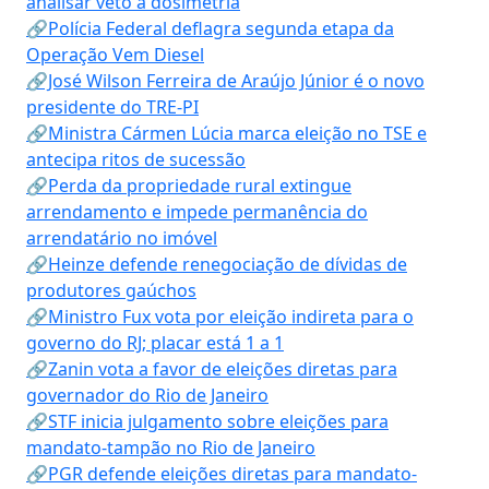
analisar veto à dosimetria
🔗Polícia Federal deflagra segunda etapa da
Operação Vem Diesel
🔗José Wilson Ferreira de Araújo Júnior é o novo
presidente do TRE-PI
🔗Ministra Cármen Lúcia marca eleição no TSE e
antecipa ritos de sucessão
🔗Perda da propriedade rural extingue
arrendamento e impede permanência do
arrendatário no imóvel
🔗Heinze defende renegociação de dívidas de
produtores gaúchos
🔗Ministro Fux vota por eleição indireta para o
governo do RJ; placar está 1 a 1
🔗Zanin vota a favor de eleições diretas para
governador do Rio de Janeiro
🔗STF inicia julgamento sobre eleições para
mandato-tampão no Rio de Janeiro
🔗PGR defende eleições diretas para mandato-