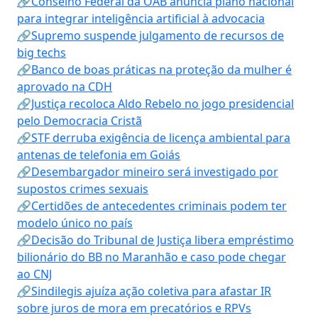
🔗Conselho Federal da OAB anuncia plano nacional
para integrar inteligência artificial à advocacia
🔗Supremo suspende julgamento de recursos de
big techs
🔗Banco de boas práticas na proteção da mulher é
aprovado na CDH
🔗Justiça recoloca Aldo Rebelo no jogo presidencial
pelo Democracia Cristã
🔗STF derruba exigência de licença ambiental para
antenas de telefonia em Goiás
🔗Desembargador mineiro será investigado por
supostos crimes sexuais
🔗Certidões de antecedentes criminais podem ter
modelo único no país
🔗Decisão do Tribunal de Justiça libera empréstimo
bilionário do BB no Maranhão e caso pode chegar
ao CNJ
🔗Sindilegis ajuíza ação coletiva para afastar IR
sobre juros de mora em precatórios e RPVs