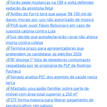
🔗Girão pede mudanças na CBF e volta defender
vedação da assistolia fetal
🔗Aviões do Forró terá que pagar R$ 100 mil de
danos morais por uso não autorizado de música
🔗PGR quer ouvir Flávio Bolsonaro em caso de
suposta calúnia contra Lula
🔗Juiz decide que autodeclaração racial não afasta
injúria contra colega
🔗Termina prazo para apresentadores que
pretendem se candidatar às eleições 2026
🔗RF divulga 1ª lista de devedores contumazes
respaldada por lei originária de PLP de Rodrigo
Pacheco
🔗Senado analisa PEC dos agentes de saúde nesta
terça
🔗Afastado usucapião familiar sobre parte de
imóvel com área total superior a 250 m²
🔗STF forma maioria para liberar pagamento de
penduricalhos retroativos