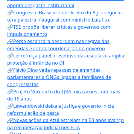
aponta desgaste institucional
🔗Congresso Brasileiro de Direito do Agronegócio
terá palestra inaugural com ministro Luiz Fux
🔗TSE propõe liberar críticas a governos com
impulsionamento
🔗Perse escancara desordem nas regras das
emendas e cobra coordenação do governo
🔗Lei reforça papel preventivo das escolas e amplia
proteção à infância no DF
🔗Flávio Dino veda repasses de emendas
parlamentares a ONGs ligadas a familiares de
congressistas
🔗Projeto Veredicto do TJBA mira ações com mais
de 15 anos
🔗Lewandowski deixa a Justiça e governo inicia
reformulação da pasta
🔗Novas ações da Azul estreiam na B3 após avanço
na recuperação judicial nos EUA