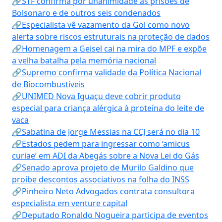
🔗STF confirma por unanimidade as prisões de
Bolsonaro e de outros seis condenados
🔗Especialista vê vazamento da Gol como novo
alerta sobre riscos estruturais na proteção de dados
🔗Homenagem a Geisel cai na mira do MPF e expõe
a velha batalha pela memória nacional
🔗Supremo confirma validade da Política Nacional
de Biocombustíveis
🔗UNIMED Nova Iguaçu deve cobrir produto
especial para criança alérgica à proteína do leite de
vaca
🔗Sabatina de Jorge Messias na CCJ será no dia 10
🔗Estados pedem para ingressar como ‘amicus
curiae’ em ADI da Abegás sobre a Nova Lei do Gás
🔗Senado aprova projeto de Murilo Galdino que
proíbe descontos associativos na folha do INSS
🔗Pinheiro Neto Advogados contrata consultora
especialista em venture capital
🔗Deputado Ronaldo Nogueira participa de eventos