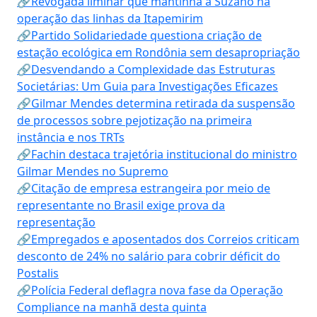
🔗Revogada liminar que mantinha a Suzano na
operação das linhas da Itapemirim
🔗Partido Solidariedade questiona criação de
estação ecológica em Rondônia sem desapropriação
🔗Desvendando a Complexidade das Estruturas
Societárias: Um Guia para Investigações Eficazes
🔗Gilmar Mendes determina retirada da suspensão
de processos sobre pejotização na primeira
instância e nos TRTs
🔗Fachin destaca trajetória institucional do ministro
Gilmar Mendes no Supremo
🔗Citação de empresa estrangeira por meio de
representante no Brasil exige prova da
representação
🔗Empregados e aposentados dos Correios criticam
desconto de 24% no salário para cobrir déficit do
Postalis
🔗Polícia Federal deflagra nova fase da Operação
Compliance na manhã desta quinta