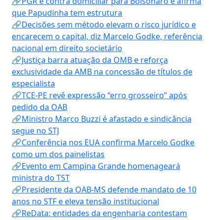
🔗PGR é contra domiciliar para Bolsonaro e afirma
que Papudinha tem estrutura
🔗Decisões sem método elevam o risco jurídico e
encarecem o capital, diz Marcelo Godke, referência
nacional em direito societário
🔗Justiça barra atuação da OMB e reforça
exclusividade da AMB na concessão de títulos de
especialista
🔗TCE-PE revê expressão “erro grosseiro” após
pedido da OAB
🔗Ministro Marco Buzzi é afastado e sindicância
segue no STJ
🔗Conferência nos EUA confirma Marcelo Godke
como um dos painelistas
🔗Evento em Campina Grande homenageará
ministra do TST
🔗Presidente da OAB-MS defende mandato de 10
anos no STF e eleva tensão institucional
🔗ReData: entidades da engenharia contestam