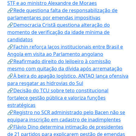
STF e ao ministro Alexandre de Moraes
🔗Rede questiona falta de responsabilização de
parlamentares por emendas impositivas
🔗Democracia Cristã questiona alteração do
momento de verificação da idade mínima de
candidatos
🔗Fachin reforça laços institucionais entre Brasil e
Angola em visita ao Parlamento angolano
🔗Reafirmado direito do leiloeiro à comissão
mesmo com quitação da dívida após arrematação
🔗À beira do apagão logístico, ANTAQ lança ofensiva
para resgatar as hidrovias do Sul
🔗Decisão do TCU sobre teto constitucional
fortalece gestão pública e valoriza funções
estratégicas
🔗Registro no SCR administrado pelo Bacen não se
equipara inscrição em cadastro de inadimplentes
🔗Flávio Dino determina intimação de presidentes
de 21 partidos para explicarem gestão de emendas