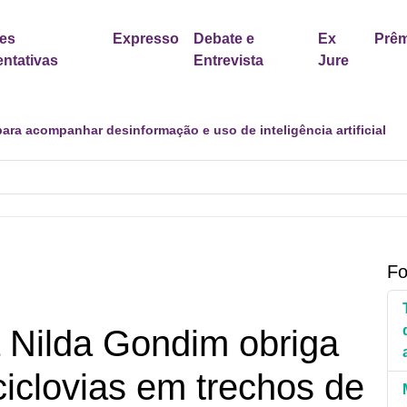
es
Expresso
Debate e
Ex
Prêm
ntativas
Entrevista
Jure
er política para proteção de crianças e adolescentes contra cont
Fo
 Nilda Gondim obriga
ciclovias em trechos de