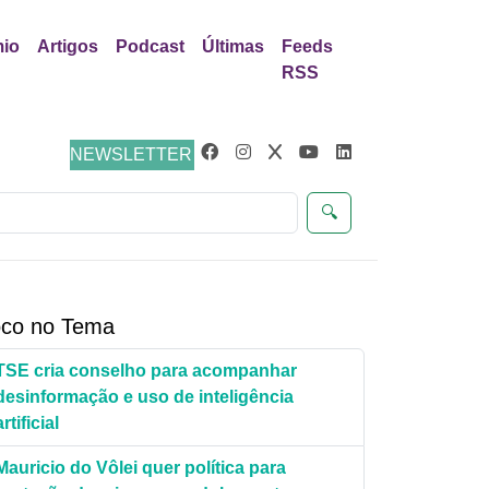
io
Artigos
Podcast
Últimas
Feeds
RSS
eúdos
NEWSLETTER
🔍
co no Tema
TSE cria conselho para acompanhar
desinformação e uso de inteligência
artificial
Mauricio do Vôlei quer política para