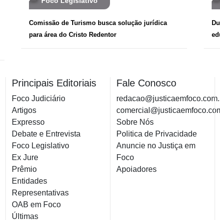
Foco Legislativo
Comissão de Turismo busca solução jurídica
Du
para área do Cristo Redentor
ed
Principais Editoriais
Fale Conosco
Foco Judiciário
redacao@justicaemfoco.com.
Artigos
comercial@justicaemfoco.co
Expresso
Sobre Nós
Debate e Entrevista
Politica de Privacidade
Foco Legislativo
Anuncie no Justiça em
Ex Jure
Foco
Prêmio
Apoiadores
Entidades
Representativas
OAB em Foco
Últimas