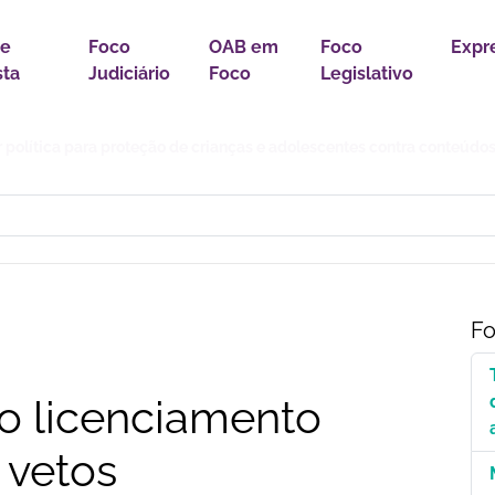
 e
Foco
OAB em
Foco
Expr
sta
Judiciário
Foco
Legislativo
r política para proteção de crianças e adolescentes contra conteúdo
Fo
o licenciamento
 vetos