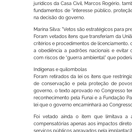
jurídicos da Casa Civil, Marcos Rogério, ta
fundamentos de “interesse público, proteçã
na decisão do governo.
Marina Silva: "Vetos são estratégicos para pr
Foram vetados itens que transferiam da Uniã
critérios e procedimentos de licenciamento, c
a obediência a padrões nacionais e evitar c
com riscos de “guerra ambiental” que poderia
Indígenas e quilombolas
Foram retirados da lei os itens que restrin
de conservação e pela proteção de povos
governo, o texto aprovado no Congresso teri
reconhecimento pela Funai e a Fundação Pa
lei que o governo encaminhará ao Congresso
Foi vetado ainda o item que limitava a 
compensatórias apenas aos impactos diretos,
serviços públicos agravados pela implantaç