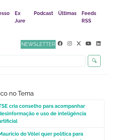
esso
Ex
Podcast
Últimas
Feeds
Jure
RSS
s
NEWSLETTER
🔍
co no Tema
TSE cria conselho para acompanhar
desinformação e uso de inteligência
artificial
Mauricio do Vôlei quer política para