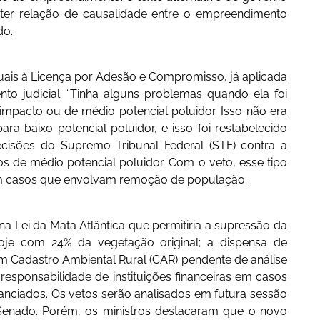
 ter relação de causalidade entre o empreendimento
do.
uais à Licença por Adesão e Compromisso, já aplicada
o judicial. “Tinha alguns problemas quando ela foi
pacto ou de médio potencial poluidor. Isso não era
ra baixo potencial poluidor, e isso foi restabelecido
ecisões do Supremo Tribunal Federal (STF) contra a
s de médio potencial poluidor. Com o veto, esse tipo
m casos que envolvam remoção de população.
 Lei da Mata Atlântica que permitiria a supressão da
hoje com 24% da vegetação original; a dispensa de
m Cadastro Ambiental Rural (CAR) pendente de análise
a responsabilidade de instituições financeiras em casos
nanciados. Os vetos serão analisados em futura sessão
enado. Porém, os ministros destacaram que o novo