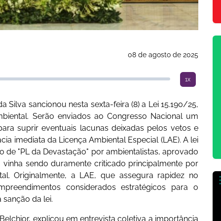
08 de agosto de 2025
1x
a Silva sancionou nesta sexta-feira (8) a Lei 15.190/25,
mbiental. Serão enviados ao Congresso Nacional um
para suprir eventuais lacunas deixadas pelos vetos e
ia imediata da Licença Ambiental Especial (LAE). A lei
o de "PL da Devastação" por ambientalistas, aprovado
 vinha sendo duramente criticado principalmente por
ntal. Originalmente, a LAE, que assegura rapidez no
mpreendimentos considerados estratégicos para o
 sanção da lei.
 Belchior, explicou em entrevista coletiva a importância