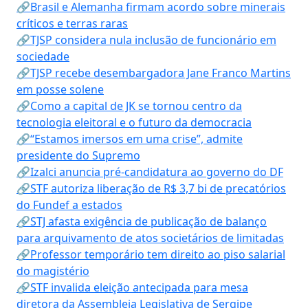
🔗Brasil e Alemanha firmam acordo sobre minerais
críticos e terras raras
🔗TJSP considera nula inclusão de funcionário em
sociedade
🔗TJSP recebe desembargadora Jane Franco Martins
em posse solene
🔗Como a capital de JK se tornou centro da
tecnologia eleitoral e o futuro da democracia
🔗“Estamos imersos em uma crise”, admite
presidente do Supremo
🔗Izalci anuncia pré-candidatura ao governo do DF
🔗STF autoriza liberação de R$ 3,7 bi de precatórios
do Fundef a estados
🔗STJ afasta exigência de publicação de balanço
para arquivamento de atos societários de limitadas
🔗Professor temporário tem direito ao piso salarial
do magistério
🔗STF invalida eleição antecipada para mesa
diretora da Assembleia Legislativa de Sergipe