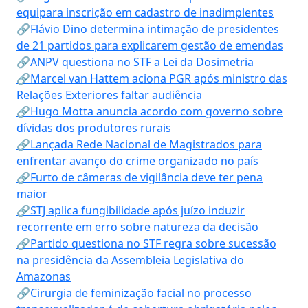
equipara inscrição em cadastro de inadimplentes
🔗Flávio Dino determina intimação de presidentes
de 21 partidos para explicarem gestão de emendas
🔗ANPV questiona no STF a Lei da Dosimetria
🔗Marcel van Hattem aciona PGR após ministro das
Relações Exteriores faltar audiência
🔗Hugo Motta anuncia acordo com governo sobre
dívidas dos produtores rurais
🔗Lançada Rede Nacional de Magistrados para
enfrentar avanço do crime organizado no país
🔗Furto de câmeras de vigilância deve ter pena
maior
🔗STJ aplica fungibilidade após juízo induzir
recorrente em erro sobre natureza da decisão
🔗Partido questiona no STF regra sobre sucessão
na presidência da Assembleia Legislativa do
Amazonas
🔗Cirurgia de feminização facial no processo