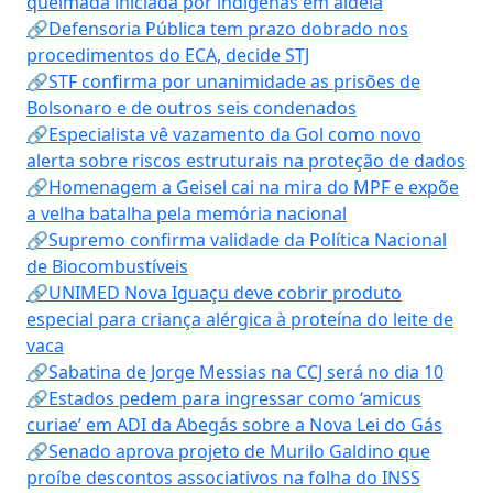
queimada iniciada por indígenas em aldeia
🔗Defensoria Pública tem prazo dobrado nos
procedimentos do ECA, decide STJ
🔗STF confirma por unanimidade as prisões de
Bolsonaro e de outros seis condenados
🔗Especialista vê vazamento da Gol como novo
alerta sobre riscos estruturais na proteção de dados
🔗Homenagem a Geisel cai na mira do MPF e expõe
a velha batalha pela memória nacional
🔗Supremo confirma validade da Política Nacional
de Biocombustíveis
🔗UNIMED Nova Iguaçu deve cobrir produto
especial para criança alérgica à proteína do leite de
vaca
🔗Sabatina de Jorge Messias na CCJ será no dia 10
🔗Estados pedem para ingressar como ‘amicus
curiae’ em ADI da Abegás sobre a Nova Lei do Gás
🔗Senado aprova projeto de Murilo Galdino que
proíbe descontos associativos na folha do INSS