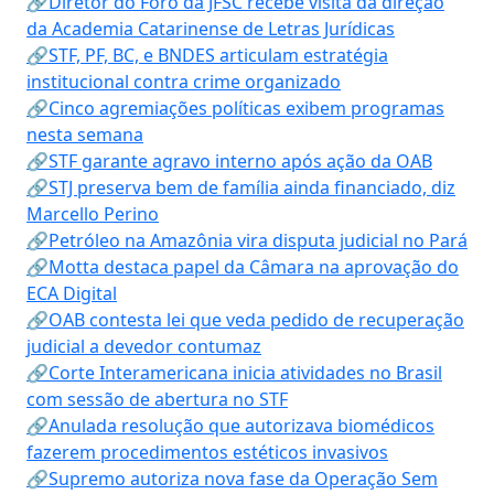
🔗Diretor do Foro da JFSC recebe visita da direção
da Academia Catarinense de Letras Jurídicas
🔗STF, PF, BC, e BNDES articulam estratégia
institucional contra crime organizado
🔗Cinco agremiações políticas exibem programas
nesta semana
🔗STF garante agravo interno após ação da OAB
🔗STJ preserva bem de família ainda financiado, diz
Marcello Perino
🔗Petróleo na Amazônia vira disputa judicial no Pará
🔗Motta destaca papel da Câmara na aprovação do
ECA Digital
🔗OAB contesta lei que veda pedido de recuperação
judicial a devedor contumaz
🔗Corte Interamericana inicia atividades no Brasil
com sessão de abertura no STF
🔗Anulada resolução que autorizava biomédicos
fazerem procedimentos estéticos invasivos
🔗Supremo autoriza nova fase da Operação Sem