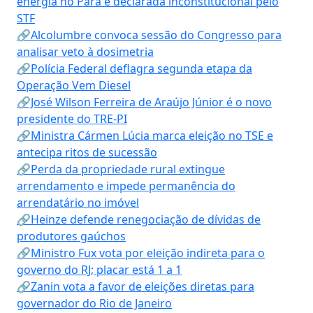
energia no Pará é declarada inconstitucional pelo
STF
🔗Alcolumbre convoca sessão do Congresso para
analisar veto à dosimetria
🔗Polícia Federal deflagra segunda etapa da
Operação Vem Diesel
🔗José Wilson Ferreira de Araújo Júnior é o novo
presidente do TRE-PI
🔗Ministra Cármen Lúcia marca eleição no TSE e
antecipa ritos de sucessão
🔗Perda da propriedade rural extingue
arrendamento e impede permanência do
arrendatário no imóvel
🔗Heinze defende renegociação de dívidas de
produtores gaúchos
🔗Ministro Fux vota por eleição indireta para o
governo do RJ; placar está 1 a 1
🔗Zanin vota a favor de eleições diretas para
governador do Rio de Janeiro