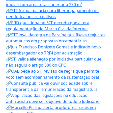
imóvel com área total superior a 250 m²
🔗STF forma maioria para liberar pagamento de
penduricalhos retroativos
🔗PRD questiona no STF decreto que altera
regulamentação do Marco Civil da Internet
🔗STF invalida regra da Paraíba que fixava reajustes
automáticos em propostas orçamentárias
🔗Juiz Francisco Donizete Gomes é indicado novo
desembargador do TRF4 por aclamação
🔗STJ valida alienação por iniciativa particular que
não seguiu o artigo 880 do CPC
🔗OAB pede ao STJ revisão de regra que permite
voto sem acompanhamento da sustentação oral
🔗Consulta pública vai ouvir sociedade sobre
transparência da remuneração da magistratura
🔗A aplicação das legislações na educação
antirracista deve ser objetivo de todo o Judiciário
🔗Marcello Perino alerta produtores rurais em