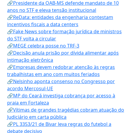
🔗Presidente da OAB-MS defende mandato de 10
anos no STF e eleva tensão institucional
🔗ReData: entidades da engenharia contestam
incentivos fiscais a data centers
🔗Fake News sobre formação jurídica de ministros
do STF volta a circular
🔗MEGE celebra posse no TRF-3
🔗Decisão anula prisão por dívida alimentar após
intimação eletrônica
🔗Empresas devem redobrar atenção às regras
trabalhistas em ano com muitos feriados
🔗Nelsinho aponta consenso no Congresso por
acordo Mercosul-UE
🔗MP do Ceará investiga cobrança por acesso à
praia em Fortaleza
🔗Vítimas de grandes tragédias cobram atuação do
Judiciário em carta pública
🔗PL 3353/21 de Bivar leva regras do futebol a
debate decisivo