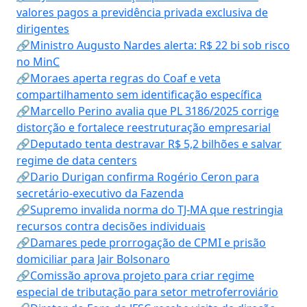
valores pagos a previdência privada exclusiva de
dirigentes
🔗Ministro Augusto Nardes alerta: R$ 22 bi sob risco
no MinC
🔗Moraes aperta regras do Coaf e veta
compartilhamento sem identificação específica
🔗Marcello Perino avalia que PL 3186/2025 corrige
distorção e fortalece reestruturação empresarial
🔗Deputado tenta destravar R$ 5,2 bilhões e salvar
regime de data centers
🔗Dario Durigan confirma Rogério Ceron para
secretário-executivo da Fazenda
🔗Supremo invalida norma do TJ-MA que restringia
recursos contra decisões individuais
🔗Damares pede prorrogação de CPMI e prisão
domiciliar para Jair Bolsonaro
🔗Comissão aprova projeto para criar regime
especial de tributação para setor metroferroviário