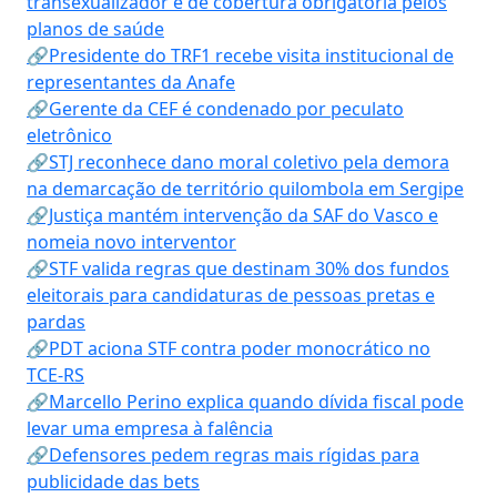
transexualizador é de cobertura obrigatória pelos
planos de saúde
🔗Presidente do TRF1 recebe visita institucional de
representantes da Anafe
🔗Gerente da CEF é condenado por peculato
eletrônico
🔗STJ reconhece dano moral coletivo pela demora
na demarcação de território quilombola em Sergipe
🔗Justiça mantém intervenção da SAF do Vasco e
nomeia novo interventor
🔗STF valida regras que destinam 30% dos fundos
eleitorais para candidaturas de pessoas pretas e
pardas
🔗PDT aciona STF contra poder monocrático no
TCE-RS
🔗Marcello Perino explica quando dívida fiscal pode
levar uma empresa à falência
🔗Defensores pedem regras mais rígidas para
publicidade das bets