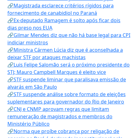
🔗Magistrada esclarece critérios rígidos para
fornecimento de canabidiol no Paraná
🔗Ex-deputado Ramagem é solto após ficar dois
dias preso nos EUA
🔗Gilmar Mendes diz que não há base legal para CPI
indiciar ministros
🔗Ministra Cármen Lúcia diz que é aconselhada a
deixar STF por ataques machistas
🔗Luis Felipe Salomão será o próximo presidente do
STJ; Mauro Campbell Marques é eleito vice
🔗STF suspende liminar que paralisava emissão de
alvarás em São Paulo
🔗STF suspende análise sobre formato de eleições
suplementares para governador do Rio de Janeiro
🔗CNJ e CNMP aprovam regras que limitam
remuneração de magistrados e membros do
Ministério Público
🔗Norma que proíbe cobrança por religação de