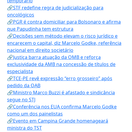
temporário
🔗STF redefine regra de judicialização para
oncológicos
🔗PGR é contra domiciliar para Bolsonaro e afirma
que Papudinha tem estrutura
🔗Decisões sem método elevam o risco jurídico e
encarecem o capital, diz Marcelo Godke, referência
nacional em direito societário
🔗Justiça barra atuação da OMB e reforça
exclusividade da AMB na concessão de títulos de
especialista
🔗TCE-PE revê expressão “erro grosseiro” após
pedido da OAB
🔗Ministro Marco Buzzi é afastado e sindicância
segue no STJ
🔗Conferência nos EUA confirma Marcelo Godke
como um dos painelistas
🔗Evento em Campina Grande homenageará
ministra do TST