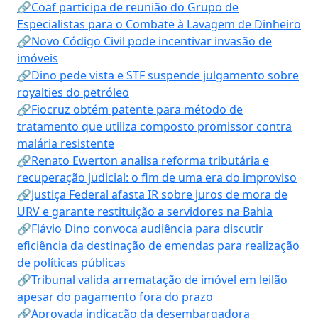
🔗Coaf participa de reunião do Grupo de
Especialistas para o Combate à Lavagem de Dinheiro
🔗Novo Código Civil pode incentivar invasão de
imóveis
🔗Dino pede vista e STF suspende julgamento sobre
royalties do petróleo
🔗Fiocruz obtém patente para método de
tratamento que utiliza composto promissor contra
malária resistente
🔗Renato Ewerton analisa reforma tributária e
recuperação judicial: o fim de uma era do improviso
🔗Justiça Federal afasta IR sobre juros de mora de
URV e garante restituição a servidores na Bahia
🔗Flávio Dino convoca audiência para discutir
eficiência da destinação de emendas para realização
de políticas públicas
🔗Tribunal valida arrematação de imóvel em leilão
apesar do pagamento fora do prazo
🔗Aprovada indicação da desembargadora