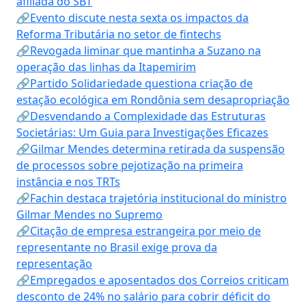
afiliada do SBT
🔗Evento discute nesta sexta os impactos da
Reforma Tributária no setor de fintechs
🔗Revogada liminar que mantinha a Suzano na
operação das linhas da Itapemirim
🔗Partido Solidariedade questiona criação de
estação ecológica em Rondônia sem desapropriação
🔗Desvendando a Complexidade das Estruturas
Societárias: Um Guia para Investigações Eficazes
🔗Gilmar Mendes determina retirada da suspensão
de processos sobre pejotização na primeira
instância e nos TRTs
🔗Fachin destaca trajetória institucional do ministro
Gilmar Mendes no Supremo
🔗Citação de empresa estrangeira por meio de
representante no Brasil exige prova da
representação
🔗Empregados e aposentados dos Correios criticam
desconto de 24% no salário para cobrir déficit do