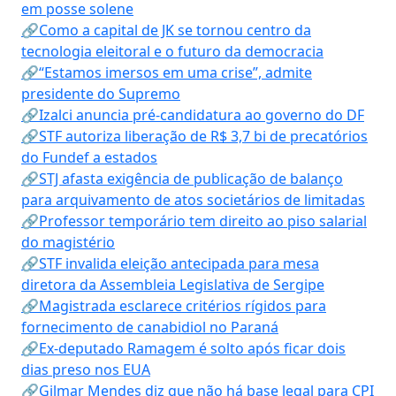
em posse solene
🔗Como a capital de JK se tornou centro da
tecnologia eleitoral e o futuro da democracia
🔗“Estamos imersos em uma crise”, admite
presidente do Supremo
🔗Izalci anuncia pré-candidatura ao governo do DF
🔗STF autoriza liberação de R$ 3,7 bi de precatórios
do Fundef a estados
🔗STJ afasta exigência de publicação de balanço
para arquivamento de atos societários de limitadas
🔗Professor temporário tem direito ao piso salarial
do magistério
🔗STF invalida eleição antecipada para mesa
diretora da Assembleia Legislativa de Sergipe
🔗Magistrada esclarece critérios rígidos para
fornecimento de canabidiol no Paraná
🔗Ex-deputado Ramagem é solto após ficar dois
dias preso nos EUA
🔗Gilmar Mendes diz que não há base legal para CPI