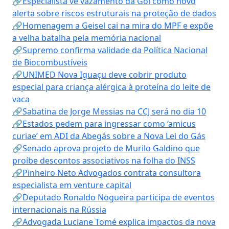
🔗Especialista vê vazamento da Gol como novo
alerta sobre riscos estruturais na proteção de dados
🔗Homenagem a Geisel cai na mira do MPF e expõe
a velha batalha pela memória nacional
🔗Supremo confirma validade da Política Nacional
de Biocombustíveis
🔗UNIMED Nova Iguaçu deve cobrir produto
especial para criança alérgica à proteína do leite de
vaca
🔗Sabatina de Jorge Messias na CCJ será no dia 10
🔗Estados pedem para ingressar como ‘amicus
curiae’ em ADI da Abegás sobre a Nova Lei do Gás
🔗Senado aprova projeto de Murilo Galdino que
proíbe descontos associativos na folha do INSS
🔗Pinheiro Neto Advogados contrata consultora
especialista em venture capital
🔗Deputado Ronaldo Nogueira participa de eventos
internacionais na Rússia
🔗Advogada Luciane Tomé explica impactos da nova