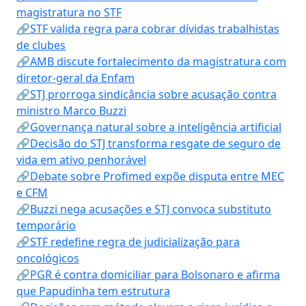
magistratura no STF
🔗STF valida regra para cobrar dívidas trabalhistas
de clubes
🔗AMB discute fortalecimento da magistratura com
diretor-geral da Enfam
🔗STJ prorroga sindicância sobre acusação contra
ministro Marco Buzzi
🔗Governança natural sobre a inteligência artificial
🔗Decisão do STJ transforma resgate de seguro de
vida em ativo penhorável
🔗Debate sobre Profimed expõe disputa entre MEC
e CFM
🔗Buzzi nega acusações e STJ convoca substituto
temporário
🔗STF redefine regra de judicialização para
oncológicos
🔗PGR é contra domiciliar para Bolsonaro e afirma
que Papudinha tem estrutura