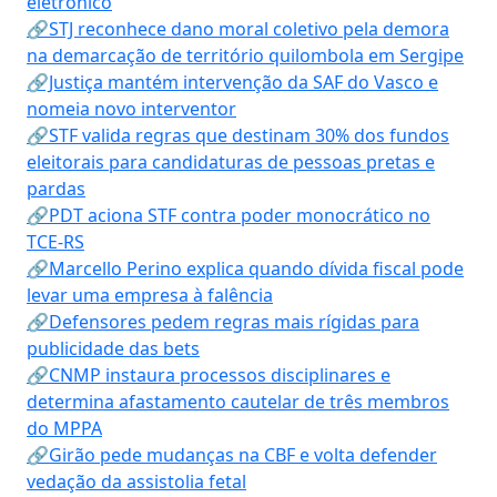
eletrônico
🔗STJ reconhece dano moral coletivo pela demora
na demarcação de território quilombola em Sergipe
🔗Justiça mantém intervenção da SAF do Vasco e
nomeia novo interventor
🔗STF valida regras que destinam 30% dos fundos
eleitorais para candidaturas de pessoas pretas e
pardas
🔗PDT aciona STF contra poder monocrático no
TCE-RS
🔗Marcello Perino explica quando dívida fiscal pode
levar uma empresa à falência
🔗Defensores pedem regras mais rígidas para
publicidade das bets
🔗CNMP instaura processos disciplinares e
determina afastamento cautelar de três membros
do MPPA
🔗Girão pede mudanças na CBF e volta defender
vedação da assistolia fetal