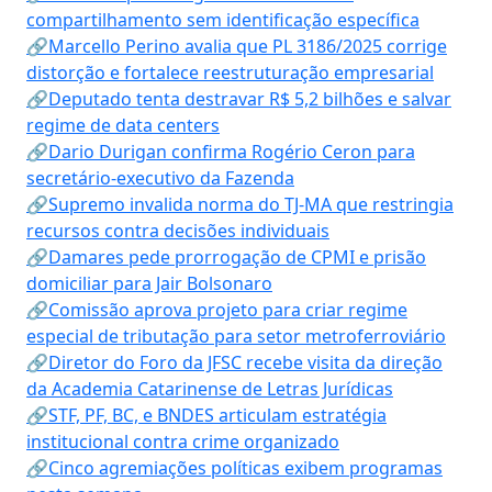
compartilhamento sem identificação específica
🔗Marcello Perino avalia que PL 3186/2025 corrige
distorção e fortalece reestruturação empresarial
🔗Deputado tenta destravar R$ 5,2 bilhões e salvar
regime de data centers
🔗Dario Durigan confirma Rogério Ceron para
secretário-executivo da Fazenda
🔗Supremo invalida norma do TJ-MA que restringia
recursos contra decisões individuais
🔗Damares pede prorrogação de CPMI e prisão
domiciliar para Jair Bolsonaro
🔗Comissão aprova projeto para criar regime
especial de tributação para setor metroferroviário
🔗Diretor do Foro da JFSC recebe visita da direção
da Academia Catarinense de Letras Jurídicas
🔗STF, PF, BC, e BNDES articulam estratégia
institucional contra crime organizado
🔗Cinco agremiações políticas exibem programas