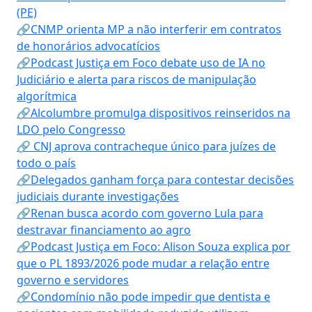
(PE)
🔗CNMP orienta MP a não interferir em contratos
de honorários advocatícios
🔗Podcast Justiça em Foco debate uso de IA no
Judiciário e alerta para riscos de manipulação
algorítmica
🔗Alcolumbre promulga dispositivos reinseridos na
LDO pelo Congresso
🔗 CNJ aprova contracheque único para juízes de
todo o país
🔗Delegados ganham força para contestar decisões
judiciais durante investigações
🔗Renan busca acordo com governo Lula para
destravar financiamento ao agro
🔗Podcast Justiça em Foco: Alison Souza explica por
que o PL 1893/2026 pode mudar a relação entre
governo e servidores
🔗Condomínio não pode impedir que dentista e