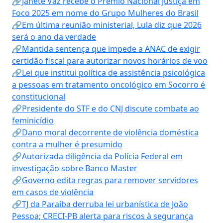
🔗Janete Vaz recebe o Prêmio Nacional Justiça em
Foco 2025 em nome do Grupo Mulheres do Brasil
🔗Em última reunião ministerial, Lula diz que 2026
será o ano da verdade
🔗Mantida sentença que impede a ANAC de exigir
certidão fiscal para autorizar novos horários de voo
🔗Lei que institui política de assistência psicológica
a pessoas em tratamento oncológico em Socorro é
constitucional
🔗Presidente do STF e do CNJ discute combate ao
feminicídio
🔗Dano moral decorrente de violência doméstica
contra a mulher é presumido
🔗Autorizada diligência da Polícia Federal em
investigação sobre Banco Master
🔗Governo edita regras para remover servidores
em casos de violência
🔗TJ da Paraíba derruba lei urbanística de João
Pessoa; CRECI-PB alerta para riscos à segurança