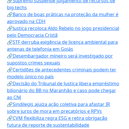
🔗Supremo suspende julgamento de recursos de
big techs
🔗Banco de boas práticas na proteção da mulher é
aprovado na CDH
🔗Justiça recoloca Aldo Rebelo no jogo presidencial
pelo Democracia Cristã
🔗STF derruba exigência de licença ambiental para
antenas de telefonia em Goiás
🔗Desembargador mineiro será investigado por
supostos crimes sexuais
🔗Certidões de antecedentes criminais podem ter
modelo único no país
🔗Decisão do Tribunal de Justiça libera empréstimo
bilionário do BB no Maranhão e caso pode chegar
ao CNJ
🔗Sindilegis ajuíza ação coletiva para afastar IR
sobre juros de mora em precatórios e RPVs
🔗CVM flexibiliza regra ESG e retira obrigação
futura de reporte de sustentabilidade