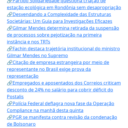
🔗Partido Solidariedade questiona criação de
estação ecológica em Rondônia sem desapropriação
🔗Desvendando a Complexidade das Estruturas
Societárias: Um Guia para Investigações Eficazes
🔗Gilmar Mendes determina retirada da suspensão
de processos sobre pejotização na primeira
instância e nos TRTs
🔗Fachin destaca trajetória institucional do ministro
Gilmar Mendes no Supremo
🔗Citação de empresa estrangeira por meio de
representante no Brasil exige prova da
representação
🔗Empregados e aposentados dos Correios criticam
desconto de 24% no salário para cobrir déficit do
Postalis
🔗Polícia Federal deflagra nova fase da Operação
Compliance na manhã desta quinta
🔗PGR se manifesta contra revisão da condenação
de Bolsonaro