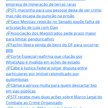
empresa de mineração de terras raras
🔗STJ: maconha para uso pessoal deixa de ser crime,
mas não escapa da punição na prisão
🔗Caso Messias: rejeição no Senado expõe falha de
articulação de Lula com Davi
🔗Associação dos Magistrados pede prazo maior
para limitar penduricalhos
🔗Fachin libera venda de bens do DF para socorrer
BRB
🔗Corte Especial reafirma que citação por
WhatsApp é inválida em ações de estado
🔗Cabe à Justiça Federal julgar disputa entre
particulares por imóvel reivindicado por
quilombolas
🔗Câmara aprova multa para quem descartar lixo
em vias públicas
🔗STF recebe mais duas ações sobre Marco Legal do
Combate ao Crime Organizado