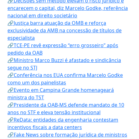
🔗Decisões sem método elevam o risco jurídico e
encarecem o capital, diz Marcelo Godke, referência
nacional em direito societário
🔗Justiça barra atuação da OMB e reforça
exclusividade da AMB na concessão de títulos de
especialista
🔗TCE-PE revê expressão “erro grosseiro” após
pedido da OAB
🔗Ministro Marco Buzzi é afastado e sindicância
segue no STJ
🔗Conferência nos EUA confirma Marcelo Godke
como um dos painelistas
🔗Evento em Campina Grande homenageará
ministra do TST
🔗Presidente da OAB-MS defende mandato de 10
anos no STF e eleva tensão institucional
🔗ReData: entidades da engenharia contestam
incentivos fiscais a data centers
🔗Fake News sobre formação jurídica de ministros