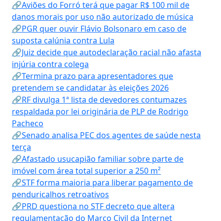
🔗Aviões do Forró terá que pagar R$ 100 mil de
danos morais por uso não autorizado de música
🔗PGR quer ouvir Flávio Bolsonaro em caso de
suposta calúnia contra Lula
🔗Juiz decide que autodeclaração racial não afasta
injúria contra colega
🔗Termina prazo para apresentadores que
pretendem se candidatar às eleições 2026
🔗RF divulga 1ª lista de devedores contumazes
respaldada por lei originária de PLP de Rodrigo
Pacheco
🔗Senado analisa PEC dos agentes de saúde nesta
terça
🔗Afastado usucapião familiar sobre parte de
imóvel com área total superior a 250 m²
🔗STF forma maioria para liberar pagamento de
penduricalhos retroativos
🔗PRD questiona no STF decreto que altera
regulamentação do Marco Civil da Internet