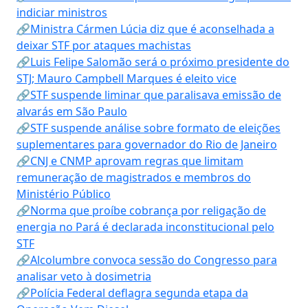
indiciar ministros
🔗Ministra Cármen Lúcia diz que é aconselhada a
deixar STF por ataques machistas
🔗Luis Felipe Salomão será o próximo presidente do
STJ; Mauro Campbell Marques é eleito vice
🔗STF suspende liminar que paralisava emissão de
alvarás em São Paulo
🔗STF suspende análise sobre formato de eleições
suplementares para governador do Rio de Janeiro
🔗CNJ e CNMP aprovam regras que limitam
remuneração de magistrados e membros do
Ministério Público
🔗Norma que proíbe cobrança por religação de
energia no Pará é declarada inconstitucional pelo
STF
🔗Alcolumbre convoca sessão do Congresso para
analisar veto à dosimetria
🔗Polícia Federal deflagra segunda etapa da