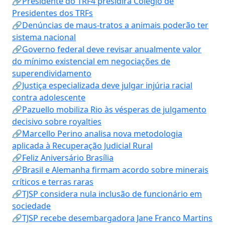
🔗Presidente do TRF4 presidirá Colégio de
Presidentes dos TRFs
🔗Denúncias de maus-tratos a animais poderão ter
sistema nacional
🔗Governo federal deve revisar anualmente valor
do mínimo existencial em negociações de
superendividamento
🔗Justiça especializada deve julgar injúria racial
contra adolescente
🔗Pazuello mobiliza Rio às vésperas de julgamento
decisivo sobre royalties
🔗Marcello Perino analisa nova metodologia
aplicada à Recuperação Judicial Rural
🔗Feliz Aniversário Brasília
🔗Brasil e Alemanha firmam acordo sobre minerais
críticos e terras raras
🔗TJSP considera nula inclusão de funcionário em
sociedade
🔗TJSP recebe desembargadora Jane Franco Martins