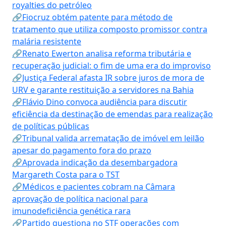
royalties do petróleo
🔗Fiocruz obtém patente para método de
tratamento que utiliza composto promissor contra
malária resistente
🔗Renato Ewerton analisa reforma tributária e
recuperação judicial: o fim de uma era do improviso
🔗Justiça Federal afasta IR sobre juros de mora de
URV e garante restituição a servidores na Bahia
🔗Flávio Dino convoca audiência para discutir
eficiência da destinação de emendas para realização
de políticas públicas
🔗Tribunal valida arrematação de imóvel em leilão
apesar do pagamento fora do prazo
🔗Aprovada indicação da desembargadora
Margareth Costa para o TST
🔗Médicos e pacientes cobram na Câmara
aprovação de política nacional para
imunodeficiência genética rara
🔗Partido questiona no STF operações com