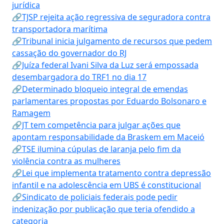
jurídica
🔗TJSP rejeita ação regressiva de seguradora contra
transportadora marítima
🔗Tribunal inicia julgamento de recursos que pedem
cassação do governador do RJ
🔗Juíza federal Ivani Silva da Luz será empossada
desembargadora do TRF1 no dia 17
🔗Determinado bloqueio integral de emendas
parlamentares propostas por Eduardo Bolsonaro e
Ramagem
🔗JT tem competência para julgar ações que
apontam responsabilidade da Braskem em Maceió
🔗TSE ilumina cúpulas de laranja pelo fim da
violência contra as mulheres
🔗Lei que implementa tratamento contra depressão
infantil e na adolescência em UBS é constitucional
🔗Sindicato de policiais federais pode pedir
indenização por publicação que teria ofendido a
categoria