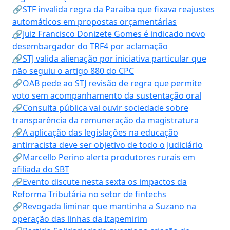
🔗STF invalida regra da Paraíba que fixava reajustes
automáticos em propostas orçamentárias
🔗Juiz Francisco Donizete Gomes é indicado novo
desembargador do TRF4 por aclamação
🔗STJ valida alienação por iniciativa particular que
não seguiu o artigo 880 do CPC
🔗OAB pede ao STJ revisão de regra que permite
voto sem acompanhamento da sustentação oral
🔗Consulta pública vai ouvir sociedade sobre
transparência da remuneração da magistratura
🔗A aplicação das legislações na educação
antirracista deve ser objetivo de todo o Judiciário
🔗Marcello Perino alerta produtores rurais em
afiliada do SBT
🔗Evento discute nesta sexta os impactos da
Reforma Tributária no setor de fintechs
🔗Revogada liminar que mantinha a Suzano na
operação das linhas da Itapemirim