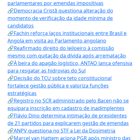
parlamentares por emendas impositivas
🔗Democracia Cristã questiona alteração do
momento de verificação da idade mínima de
candidatos
🔗Fachin reforça laços institucionais entre Brasil e
Angola em visita ao Parlamento angolano
🔗Reafirmado direito do leiloeiro à comissão
mesmo com quitação da dívida após arrematação
🔗À beira do apagão logístico, ANTAQ lança ofensiva
para resgatar as hidrovias do Sul
🔗Decisão do TCU sobre teto constitucional
fortalece gestão pública e valoriza funções
estratégicas
🔗Registro no SCR administrado pelo Bacen não se
equipara inscrição em cadastro de inadimplentes
🔗Flávio Dino determina intimação de presidentes
de 21 partidos para explicarem gestão de emendas
🔗ANPV questiona no STF a Lei da Dosimetria
🔗Marcel van Hattem aciona PGR após ministro das