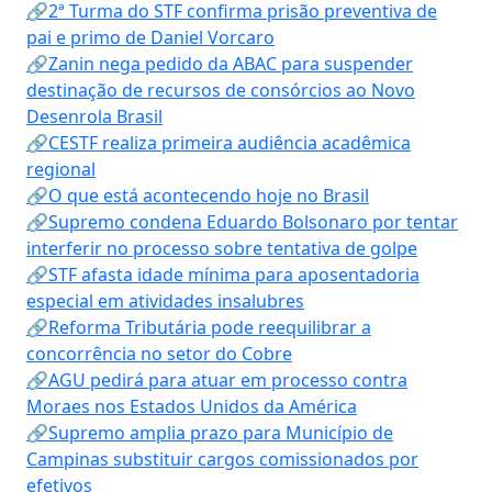
🔗2ª Turma do STF confirma prisão preventiva de
pai e primo de Daniel Vorcaro
🔗Zanin nega pedido da ABAC para suspender
destinação de recursos de consórcios ao Novo
Desenrola Brasil
🔗CESTF realiza primeira audiência acadêmica
regional
🔗O que está acontecendo hoje no Brasil
🔗Supremo condena Eduardo Bolsonaro por tentar
interferir no processo sobre tentativa de golpe
🔗STF afasta idade mínima para aposentadoria
especial em atividades insalubres
🔗Reforma Tributária pode reequilibrar a
concorrência no setor do Cobre
🔗AGU pedirá para atuar em processo contra
Moraes nos Estados Unidos da América
🔗Supremo amplia prazo para Município de
Campinas substituir cargos comissionados por
efetivos