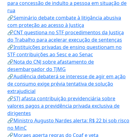
para concessão de indulto a pessoa em situação de
rua
🔗Seminário debate combate à litigância abusiva
com proteção ao acesso à Justiça
🔗CNT questiona no STF procedimentos da Justiça
do Trabalho para acelerar execução de sentenças
🔗Instituições privadas de ensino questionam no
STF contribuições ao Sesc e ao Senac
🔗Nota do CNJ sobre afastamento de
desembargador do TJMG
🔗Audiência debaterá se interesse de agir em ação
de consumo exige prévia tentativa de solução
extrajudicial
🔗STJ afasta contribuição previdenciária sobre
valores pagos a previdência privada exclusiva de
dirigentes
🔗Ministro Augusto Nardes alerta: R$ 22 bi sob risco
no MinC
🔗Moraes aperta regras do Coaf e veta