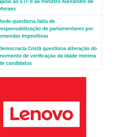
apoio ao STF e ao ministro Alexandre de
Moraes
Rede questiona falta de
responsabilização de parlamentares por
emendas impositivas
Democracia Cristã questiona alteração do
momento de verificação da idade mínima
de candidatos