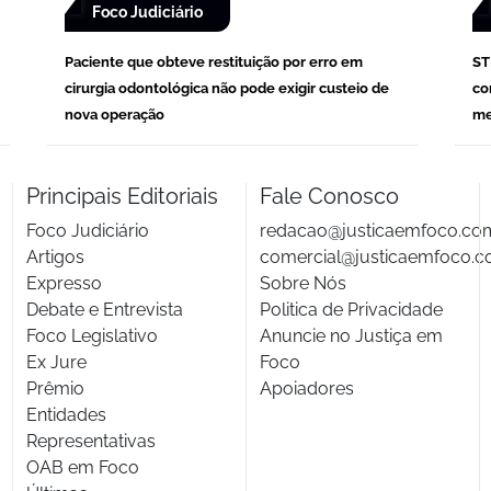
Foco Judiciário
Paciente que obteve restituição por erro em
ST
cirurgia odontológica não pode exigir custeio de
co
nova operação
me
Principais Editoriais
Fale Conosco
Foco Judiciário
redacao@justicaemfoco.co
Artigos
comercial@justicaemfoco.c
Expresso
Sobre Nós
Debate e Entrevista
Politica de Privacidade
Foco Legislativo
Anuncie no Justiça em
Ex Jure
Foco
Prêmio
Apoiadores
Entidades
Representativas
OAB em Foco