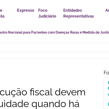
 e
Expresso
Foco
Entidades
A
sta
Judiciário
Representativas
divulgam notas de apoio ao STF e ao ministro Alexandre de Moraes
Fo
cução fiscal devem
quidade quando há