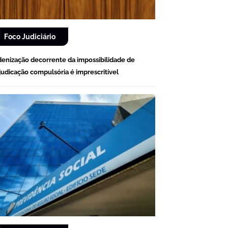
Foco Judiciário
denização decorrente da impossibilidade de
judicação compulsória é imprescritível