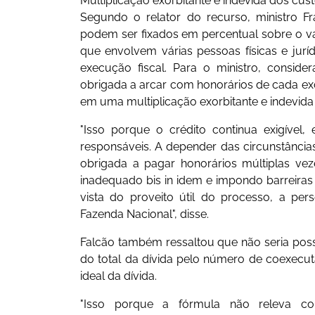
Multiplicação exorbitante e indevida dos cus
Segundo o relator do recurso, ministro F
podem ser fixados em percentual sobre o v
que envolvem várias pessoas físicas e jurí
execução fiscal. Para o ministro, conside
obrigada a arcar com honorários de cada excl
em uma multiplicação exorbitante e indevida
"Isso porque o crédito continua exigível,
responsáveis. A depender das circunstância
obrigada a pagar honorários múltiplas v
inadequado bis in idem e impondo barreiras
vista do proveito útil do processo, a per
Fazenda Nacional", disse.
Falcão também ressaltou que não seria possí
do total da dívida pelo número de coexecut
ideal da dívida.
"Isso porque a fórmula não releva con