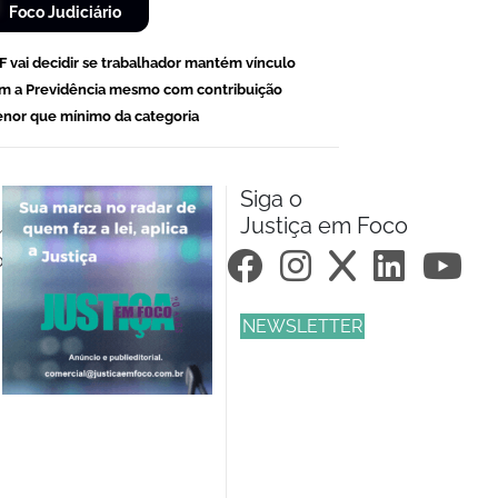
Foco Judiciário
F vai decidir se trabalhador mantém vínculo
m a Previdência mesmo com contribuição
nor que mínimo da categoria
Siga o
Justiça em Foco
m.br
om.br
NEWSLETTER