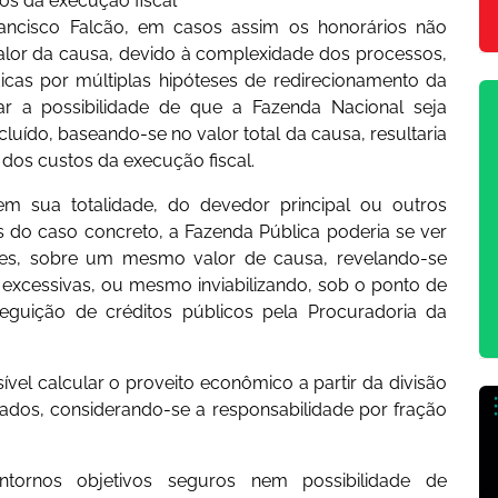
tos da execução fiscal
rancisco Falcão, em casos assim os honorários não
alor da causa, devido à complexidade dos processos,
dicas por múltiplas hipóteses de redirecionamento da
rar a possibilidade de que a Fazenda Nacional seja
uído, baseando-se no valor total da causa, resultaria
 dos custos da execução fiscal.
 em sua totalidade, do devedor principal ou outros
s do caso concreto, a Fazenda Pública poderia se ver
ezes, sobre um mesmo valor de causa, revelando-se
 excessivas, ou mesmo inviabilizando, sob o ponto de
seguição de créditos públicos pela Procuradoria da
vel calcular o proveito econômico a partir da divisão
ados, considerando-se a responsabilidade por fração
tornos objetivos seguros nem possibilidade de